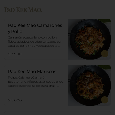
Pad Kee Mao.
Pad Kee Mao Camarones
y Pollo
Camarón ecuatoriano con pollo y 
fideos asiáticos de trigo salteados con 
salsa de ostra thai,  vegetales de la 
estación y albahaca.
$13.900
Pad Kee Mao Mariscos
Pulpo, Calamar, Camarón 
Ecuatoriano y fideos asiáticos de trigo 
salteados con salsa de ostra thai,  
vegetales de la estación y albahaca.
$15.000