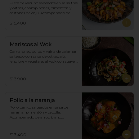
Filete de vacuno salteados en salsa thai 
y ostras, champiñones, pimentón y  
castañas de cajú. Acompañado de 
arroz de blanco
$15.400
Mariscos al Wok
Camarones, pulpo y vaina de calamar 
salteado con salsa de ostras, ajó, 
jengibre y vegetales al wok con suave 
salsa thai, acompañado de arroz.
$13.900
Pollo a la naranja
Pollo panko salteados en salsa de 
naranja,  pimentón y cebolla.  
Acompañado de arroz blanco.
$13.400