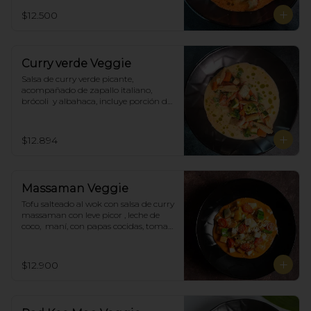
$12.500
Curry verde Veggie
Salsa de curry verde picante, 
acompañado de zapallo italiano, 
brócoli  y albahaca, incluye porción de 
arroz blanco.
$12.894
Massaman Veggie
Tofu salteado al wok con salsa de curry 
massaman con leve picor , leche de 
coco,  maní, con papas cocidas, tomate 
cherry,  Incluye porción de arroz 
blanco.
$12.900