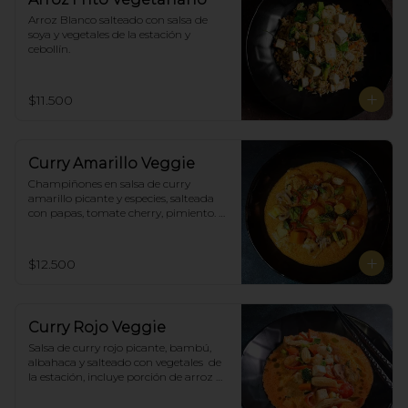
Arroz Blanco salteado con salsa de 
soya y vegetales de la estación y 
cebollín.
$11.500
Curry Amarillo Veggie
Champiñones en salsa de curry 
amarillo picante y especies, salteada 
con papas, tomate cherry, pimiento. 
Incluye porción de arroz blanco.
$12.500
Curry Rojo Veggie
Salsa de curry rojo picante, bambú, 
albahaca y salteado con vegetales  de 
la estación, incluye porción de arroz 
blanco.