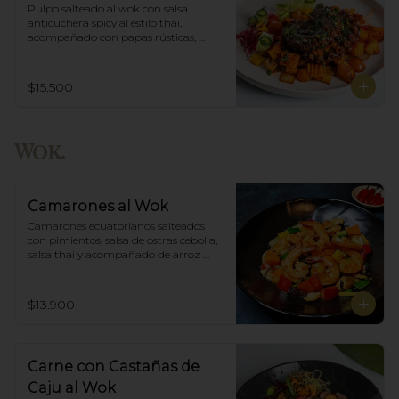
Pulpo salteado al wok con salsa 
anticuchera spicy al estilo thai, 
acompañado con papas rústicas, 
verduras del huerto y chimichurri.
$15.500
Wok.
Camarones al Wok
Camarones ecuatorianos salteados 
con pimientos, salsa de ostras cebolla,  
salsa thai y acompañado de arroz 
blanco.
$13.900
Carne con Castañas de
Caju al Wok