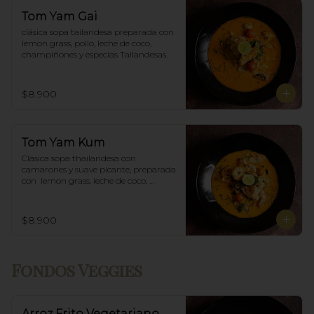
Tom Yam Gai
clásica sopa tailandesa preparada con 
lemon grass, pollo, leche de coco, 
champiñones y especias Tailandesas.
$8.900
Tom Yam Kum
Clásica sopa thailandesa con 
camarones y suave picante, preparada 
con  lemon grass, leche de coco, 
champiñones y especias thai.
$8.900
Fondos Veggies
Arroz Frito Vegetariano