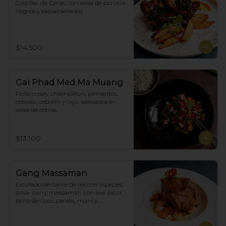
Costillar de Cerdo con salsa de porotos 
negros y papas selladas
$14.500
Gai Phad Med Ma Muang
Pollo crispy, champiñon, pimientos, 
cebolla, cebollín y cajú, salteados en 
salsa de ostras.
$13.100
Gang Massaman
Estofado de carne de res con especies, 
salsa  curry massaman con leve picor,  
leche de coco, canela, maní y 
acompañado de papas selladas.