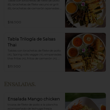
Tabla con brochetas de filete de pollo 
(6), brochetas de filete vacuno al grill 
(6), brochetas de camarón apanadas 
con panko y fritas (6), acompañadas 
con salsa de currys massaman, rojo y 
amarillo.
$18.900
Tabla Trilogía de Salsas
Thai
Tablas con brochetas de filete de pollo 
(4), Spring rolls veggie (4), empanadas 
thai fritas (4), fritos de camarón (4), 
acompañadas con salsa Spring Roll, 
$19.900
Salsa de Maní y Soja spicy.
Ensaladas.
Ensalada Mango chicken
trozos de filete de pollo a la plancha 
acompañado de lechuga fresca 