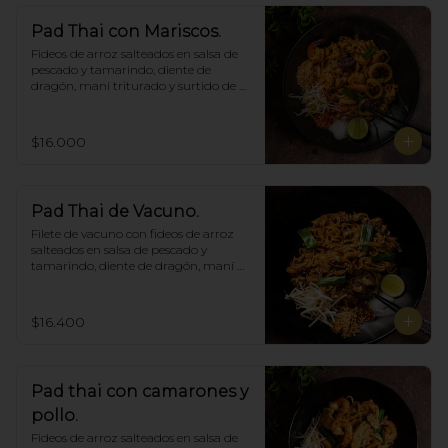
Pad Thai con Mariscos.
Fideos de arroz salteados en salsa de 
pescado y tamarindo, diente de 
dragón, maní triturado y surtido de 
mariscos.
$16.000
Pad Thai de Vacuno.
Filete de vacuno con fideos de arroz 
salteados en salsa de pescado y 
tamarindo, diente de dragón, maní 
triturado.
$16.400
Pad thai con camarones y
pollo.
Fideos de arroz salteados en salsa de 