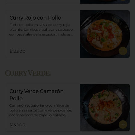
Curry Rojo con Pollo
Filete de pollo en salsa de curry rojo 
picante, bambu, albahaca y salteado 
con vegetales de la estación, incluye 
porción de arroz blanco.
$12.900
Curry Verde.
Curry Verde Camarón
Pollo
Camarón ecuatoriano con filete de 
pollo en salsa de curry verde picante, 
acompañado de zapallo italiano,  
brócoli y albahaca, incluye porción de 
$13.900
arroz blanco.