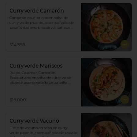
Curry verde Camarón
Camarón ecuatoriano en salsa de 
curry verde picante, acompañado de 
zapallo italiano, brócoli y albahaca, 
incluye porción de arroz blanco.
$14.398
Curry verde Mariscos
Pulpo, Calamar, Camarón 
Ecuatoriano en salsa de curry verde 
picante, acompañado de zapallo 
italiano, brócoli y albahaca, incluye 
porción de arroz blanco.
$15.000
Curry verde Vacuno
Filete de vacuno en salsa de curry 
verde picante, acompañado de zapallo 