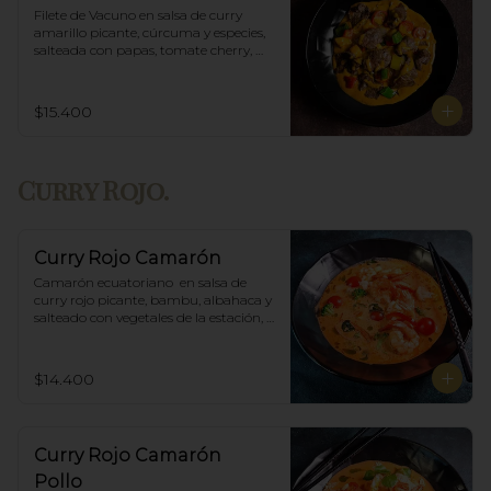
Filete de Vacuno en salsa de curry 
amarillo picante, cúrcuma y especies, 
salteada con papas, tomate cherry, 
pimiento. Incluye porción de arroz 
blanco.
$15.400
Curry Rojo.
Curry Rojo Camarón
Camarón ecuatoriano  en salsa de 
curry rojo picante, bambu, albahaca y 
salteado con vegetales de la estación, 
incluye porción de arroz blanco.
$14.400
Curry Rojo Camarón
Pollo