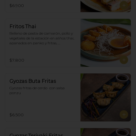
$6.900
Fritos Thai
Relleno de pasta de camarón, pollo y 
vegetales de la estación en aliños thai, 
apanados en panko y fritas, 
acompañadas con salsa agridulce. (5)
$7.800
Gyozas Buta Fritas
Gyozas fritas de cerdo  con salsa 
ponzu
$6.500
Gyozas Teriyaki Fritas