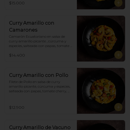
$15.000
Curry Amarillo con
Camarones
Camarón Ecuatoriano en salsa de 
curry amarillo picante , cúrcuma y 
especies, salteada con papas, tomate 
cherry, pimiento. Incluye porción de 
$14.400
arroz blanco.
Curry Amarillo con Pollo
Filete de Pollo en salsa de curry 
amarillo picante, cúrcuma y especies, 
salteada con papas, tomate cherry, 
pimiento. Incluye porción de arroz 
blanco.
$12.900
Curry Amarillo de Vacuno