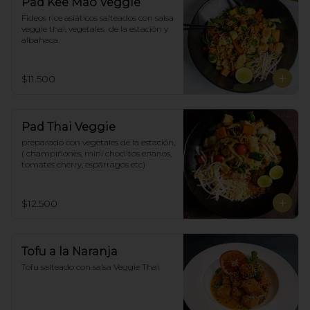
Pad Kee Mao Veggie
Fideos rice asiáticos salteados con salsa 
veggie thai, vegetales  de la estación y 
albahaca.
$11.500
Pad Thai Veggie
preparado con vegetales de la estación, 
( champiñones, mini choclitos enanos, 
tomates cherry, espárragos etc)
$12.500
Tofu a la Naranja
Tofu salteado con salsa Veggie Thai