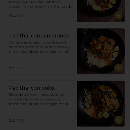
pescado y tamarindo, diente de 
dragón,  lemongrass y maní triturado.
$14.900
Pad thai con camarones.
Camarones ecuatorianos, fideos de 
arroz salteados en salsa de pescado y 
tamarindo, diente de dragón, maní 
triturado.
$15.397
Pad thai con pollo.
Filete de pollo con fideos de arroz 
salteados en salsa de pescado y 
tamarindo, diente de dragón, maní 
triturado.
$13.400