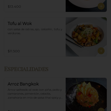
$13.400
Tofu al Wok
con salsa de ostras, ajo,  cebollin,  tofu y 
verduras.
$11.500
Especialidades
Arroz Bangkok
Arroz salteado al wok con piña, pollo y 
camarones, pimentón, cebolla, 
zanahoria en mix de salsa thai spicy y 
ostras.