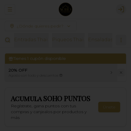
Abrir menu de navegación
Logi
¿Dónde quieres pedir?
Entradas Thai.
Piqueos Thai.
Ensaladas.
Sopas
Tienes
1
cupón disponible
20% OFF
Agosto con todo y descuentos 😎
Acumula
SOHO PUNTOS
Regístrate, gana puntos con tus
Únete
compras y canjealos por productos y
más