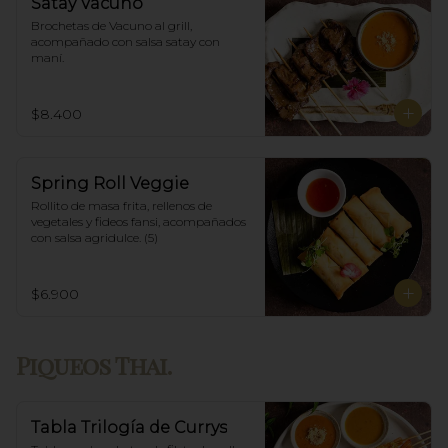
Satay Vacuno
Brochetas de Vacuno al grill, 
acompañado con salsa satay con 
maní.
$8.400
Spring Roll Veggie
Rollito de masa frita, rellenos de 
vegetales y fideos fansi, acompañados  
con salsa agridulce. (5)
$6.900
Piqueos Thai.
Tabla Trilogía de Currys