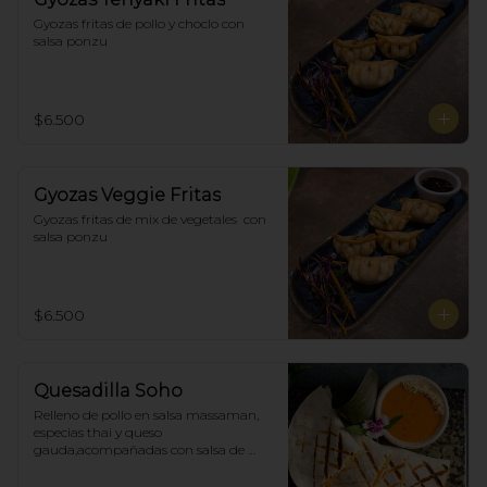
Gyozas fritas de pollo y choclo con 
salsa ponzu
$6.500
Gyozas Veggie Fritas
Gyozas fritas de mix de vegetales  con 
salsa ponzu
$6.500
Quesadilla Soho
Relleno de pollo en salsa massaman, 
especias thai y queso 
gauda,acompañadas con salsa de 
satay con maní. (4)