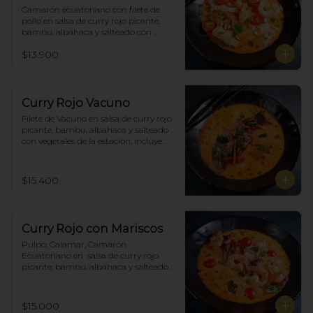
Camarón ecuatoriano con filete de 
pollo en salsa de curry rojo picante, 
bambu, albahaca y salteado con 
vegetales de la estación, incluye 
$13.900
porción de arroz blanco.
Curry Rojo Vacuno
Filete de Vacuno en salsa de curry rojo 
picante, bambu, albahaca y salteado 
con vegetales de la estación, incluye 
porción de arroz blanco.
$15.400
Curry Rojo con Mariscos
Pulpo, Calamar, Camarón 
Ecuatoriano en  salsa de curry rojo 
picante, bambu, albahaca y salteado 
con vegetales de la estación, incluye 
porción de arroz blanco.
$15.000