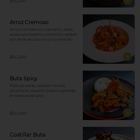
$15.200
Arroz Cremoso
Arroz cremoso con Camarón, zetas, 
queso parmesano y pimentón sellado 
con leche de coco en curry amarillo.
$14.200
Buta Spicy
Filete de cerdo, cebolla morada, 
zanahoria, zapallito italiano salteado 
en salsa apple spicy.
$14.900
Costillar Buta