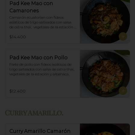
Pad Kee Mao con
Camarones
Camarón ecuatorian con fideos 
asiáticos de trigo salteados con salsa 
de ostra thai,  vegetales de la estación y 
albahaca.
$14.400
Pad Kee Mao con Pollo
Filete de pollo con fideos asiáticos de 
trigo salteados con salsa de ostra thai,  
vegetales de la estación y albahaca.
$12.400
Curry Amarillo.
Curry Amarillo Camarón