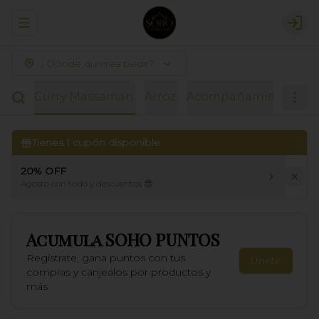
Abrir menu de navegación
Logi
¿Dónde quieres pedir?
erde.
Curry Massaman.
Arroz.
Acompañamientos.
K
Tienes
1
cupón disponible
20% OFF
Agosto con todo y descuentos 😎
Acumula
SOHO PUNTOS
Regístrate, gana puntos con tus
Únete
compras y canjealos por productos y
más