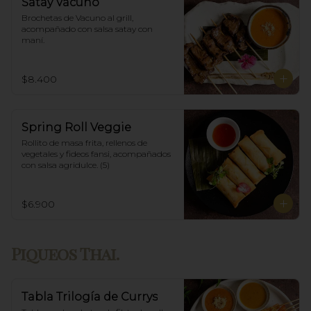
Satay Vacuno
Brochetas de Vacuno al grill, 
acompañado con salsa satay con 
maní.
$8.400
Spring Roll Veggie
Rollito de masa frita, rellenos de 
vegetales y fideos fansi, acompañados  
con salsa agridulce. (5)
$6.900
Piqueos Thai.
Tabla Trilogía de Currys