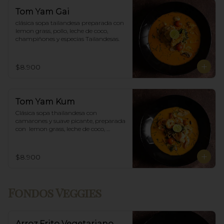
Tom Yam Gai
clásica sopa tailandesa preparada con 
lemon grass, pollo, leche de coco, 
champiñones y especias Tailandesas.
$8.900
Tom Yam Kum
Clásica sopa thailandesa con 
camarones y suave picante, preparada 
con  lemon grass, leche de coco, 
champiñones y especias thai.
$8.900
Fondos Veggies
Arroz Frito Vegetariano