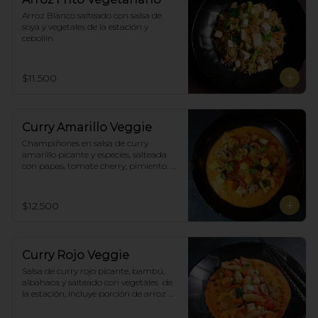
Arroz Blanco salteado con salsa de 
soya y vegetales de la estación y 
cebollín.
$11.500
Curry Amarillo Veggie
Champiñones en salsa de curry 
amarillo picante y especies, salteada 
con papas, tomate cherry, pimiento. 
Incluye porción de arroz blanco.
$12.500
Curry Rojo Veggie
Salsa de curry rojo picante, bambú, 
albahaca y salteado con vegetales  de 
la estación, incluye porción de arroz 
blanco.