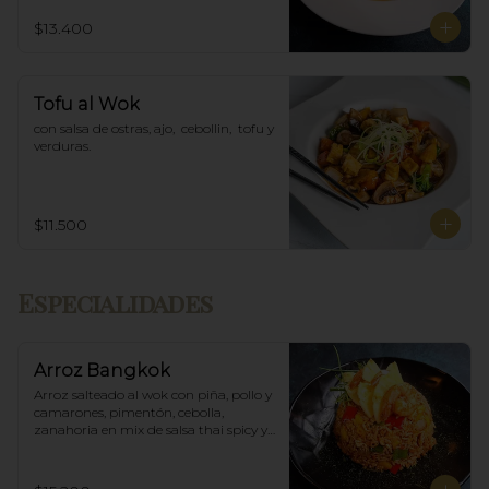
$13.400
Tofu al Wok
con salsa de ostras, ajo,  cebollin,  tofu y 
verduras.
$11.500
Especialidades
Arroz Bangkok
Arroz salteado al wok con piña, pollo y 
camarones, pimentón, cebolla, 
zanahoria en mix de salsa thai spicy y 
ostras.