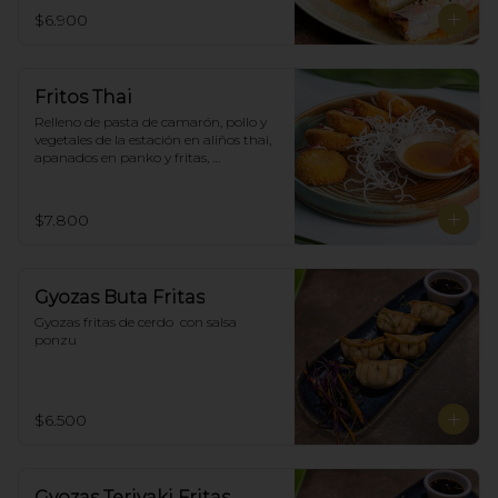
$6.900
Fritos Thai
Relleno de pasta de camarón, pollo y 
vegetales de la estación en aliños thai, 
apanados en panko y fritas, 
acompañadas con salsa agridulce. (5)
$7.800
Gyozas Buta Fritas
Gyozas fritas de cerdo  con salsa 
ponzu
$6.500
Gyozas Teriyaki Fritas