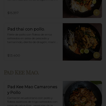
triturado.
$15.397
Pad thai con pollo.
Filete de pollo con fideos de arroz 
salteados en salsa de pescado y 
tamarindo, diente de dragón, maní 
triturado.
$13.400
Pad Kee Mao.
Pad Kee Mao Camarones
y Pollo
Camarón ecuatoriano con pollo y 
fideos asiáticos de trigo salteados con 
salsa de ostra thai,  vegetales de la 