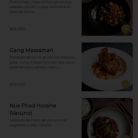
Pollo crispy, champiñon, pimientos, 
cebolla, cebollín y cajú, salteados en 
salsa de ostras.
$13.100
Gang Massaman
Estofado de carne de res con especies, 
salsa  curry massaman con leve picor,  
leche de coco, canela, maní y 
acompañado de papas selladas.
$15.900
Nue Phad Hoisine
(Vacuno)
Salteado de Filete de Vacuno con 
vegetales y salsa Hoisine.