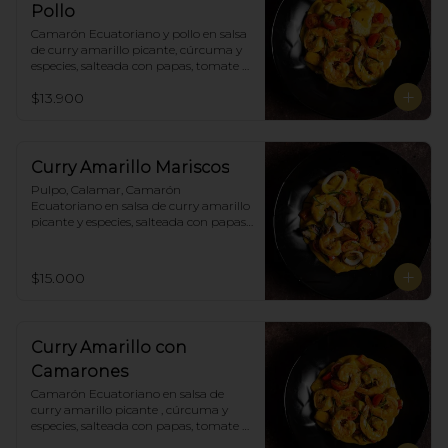
Pollo
Camarón Ecuatoriano y pollo en salsa 
de curry amarillo picante, cúrcuma y 
especies, salteada con papas, tomate 
cherry, pimiento. Incluye porción de 
$13.900
arroz blanco.
Curry Amarillo Mariscos
Pulpo, Calamar, Camarón 
Ecuatoriano en salsa de curry amarillo 
picante y especies, salteada con papas, 
tomate cherry , pimiento. Incluye 
porción de arroz blanco.
$15.000
Curry Amarillo con
Camarones
Camarón Ecuatoriano en salsa de 
curry amarillo picante , cúrcuma y 
especies, salteada con papas, tomate 
cherry, pimiento. Incluye porción de 