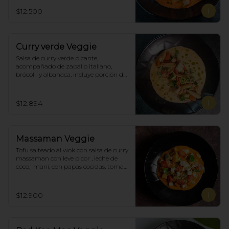
$12.500
Curry verde Veggie
Salsa de curry verde picante, 
acompañado de zapallo italiano, 
brócoli  y albahaca, incluye porción de 
arroz blanco.
$12.894
Massaman Veggie
Tofu salteado al wok con salsa de curry 
massaman con leve picor , leche de 
coco,  maní, con papas cocidas, tomate 
cherry,  Incluye porción de arroz 
blanco.
$12.900