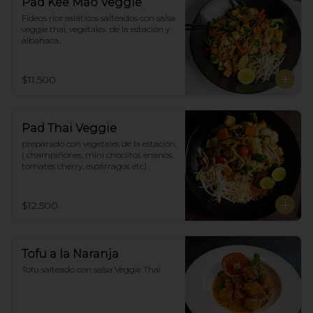
Pad Kee Mao Veggie
Fideos rice asiáticos salteados con salsa 
veggie thai, vegetales  de la estación y 
albahaca.
$11.500
Pad Thai Veggie
preparado con vegetales de la estación, 
( champiñones, mini choclitos enanos, 
tomates cherry, espárragos etc)
$12.500
Tofu a la Naranja
Tofu salteado con salsa Veggie Thai