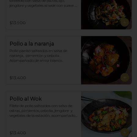
salteado con salsa de ostras, ajó, 
jengibre y vegetales al wok con suave 
salsa thai, acompañado de arroz.
$13.900
Pollo a la naranja
Pollo panko salteados en salsa de 
naranja,  pimentón y cebolla.  
Acompañado de arroz blanco.
$13.400
Pollo al Wok
Filete de pollo salteados con salsa de 
ostras, pimientos, cebolla, jengibre  y 
vegetales de la estación, acompañado 
de arroz blanco.
$13.400