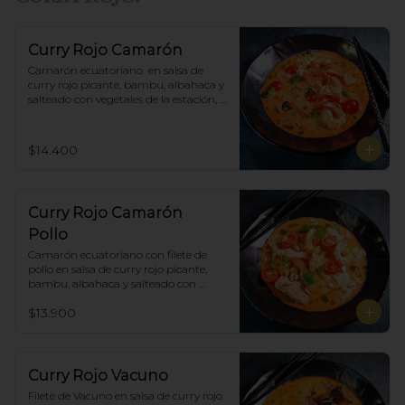
Curry Rojo Camarón
Camarón ecuatoriano  en salsa de 
curry rojo picante, bambu, albahaca y 
salteado con vegetales de la estación, 
incluye porción de arroz blanco.
$14.400
Curry Rojo Camarón
Pollo
Camarón ecuatoriano con filete de 
pollo en salsa de curry rojo picante, 
bambu, albahaca y salteado con 
vegetales de la estación, incluye 
$13.900
porción de arroz blanco.
Curry Rojo Vacuno
Filete de Vacuno en salsa de curry rojo 