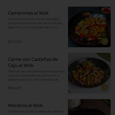
Camarones al Wok
Camarones ecuatorianos salteados 
con pimientos, salsa de ostras cebolla,  
salsa thai y acompañado de arroz 
blanco.
$13.900
Carne con Castañas de
Caju al Wok
Filete de vacuno salteados en salsa thai 
y ostras, champiñones, pimentón y  
castañas de cajú. Acompañado de 
arroz de blanco
$15.400
Mariscos al Wok
Camarones, pulpo y vaina de calamar 