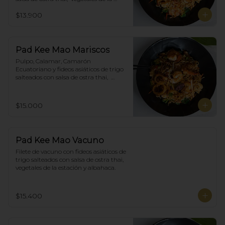
estación y albahaca.
$13.900
Pad Kee Mao Mariscos
Pulpo, Calamar, Camarón 
Ecuatoriano y fideos asiáticos de trigo 
salteados con salsa de ostra thai,  
vegetales de la estación y albahaca.
$15.000
Pad Kee Mao Vacuno
Filete de vacuno con fideos asiáticos de 
trigo salteados con salsa de ostra thai,  
vegetales de la estación y albahaca.
$15.400