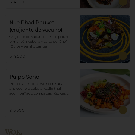
$14.900
Nue Phad Phuket
(crujiente de vacuno)
Crujiente de vacuno al estilo phuket, 
pimentón, cebolla y salsa del Chef 
(Dulce y semi picante)
$14.500
Pulpo Soho
Pulpo salteado al wok con salsa 
anticuchera spicy al estilo thai, 
acompañado con papas rústicas, 
verduras del huerto y chimichurri.
$15.500
Wok.