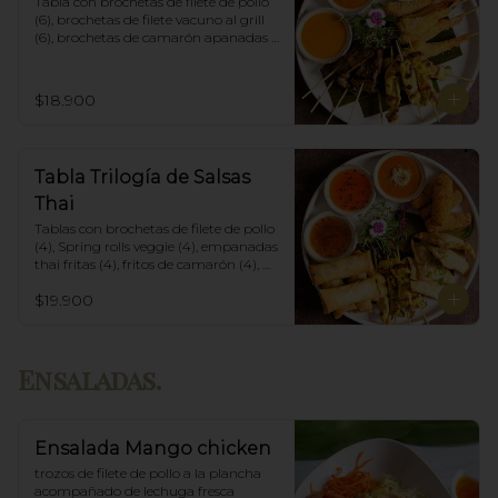
Tabla con brochetas de filete de pollo 
(6), brochetas de filete vacuno al grill 
(6), brochetas de camarón apanadas 
con panko y fritas (6), acompañadas 
con salsa de currys massaman, rojo y 
amarillo.
$18.900
Tabla Trilogía de Salsas
Thai
Tablas con brochetas de filete de pollo 
(4), Spring rolls veggie (4), empanadas 
thai fritas (4), fritos de camarón (4), 
acompañadas con salsa Spring Roll, 
$19.900
Salsa de Maní y Soja spicy.
Ensaladas.
Ensalada Mango chicken
trozos de filete de pollo a la plancha 
acompañado de lechuga fresca 