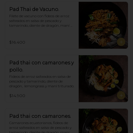
Pad Thai de Vacuno.
Filete de vacuno con fideos de arroz 
salteados en salsa de pescado y 
tamarindo, diente de dragón, maní 
triturado.
$16.400
Pad thai con camarones y
pollo.
Fideos de arroz salteados en salsa de 
pescado y tamarindo, diente de 
dragón,  lemongrass y maní triturado.
$14.900
Pad thai con camarones.
Camarones ecuatorianos, fideos de 
arroz salteados en salsa de pescado y 
tamarindo, diente de dragón, maní 