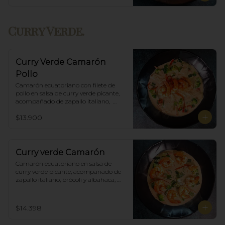
Curry Verde.
Curry Verde Camarón
Pollo
Camarón ecuatoriano con filete de 
pollo en salsa de curry verde picante, 
acompañado de zapallo italiano,  
brócoli y albahaca, incluye porción de 
$13.900
arroz blanco.
Curry verde Camarón
Camarón ecuatoriano en salsa de 
curry verde picante, acompañado de 
zapallo italiano, brócoli y albahaca, 
incluye porción de arroz blanco.
$14.398