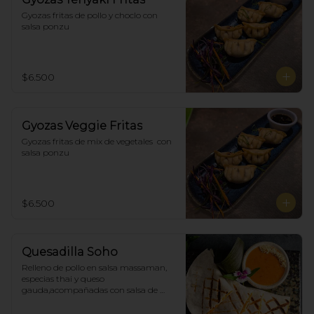
Gyozas fritas de pollo y choclo con 
salsa ponzu
$6.500
Gyozas Veggie Fritas
Gyozas fritas de mix de vegetales  con 
salsa ponzu
$6.500
Quesadilla Soho
Relleno de pollo en salsa massaman, 
especias thai y queso 
gauda,acompañadas con salsa de 
satay con maní. (4)