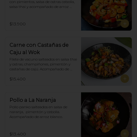
con pimientos, salsa de ostras cebolla, 
salsa thai y acompañado de arroz 
blanco.
$13.900
Carne con Castañas de
Caju al Wok
Filete de vacuno salteados en salsa thai 
y ostras, champiñones, pimentón y  
castañas de cajú. Acompañado de 
arroz de blanco
$15.400
Pollo a La Naranja
Pollo panko salteados en salsa de 
naranja,  pimentón y cebolla.  
Acompañado de arroz blanco.
$13.400