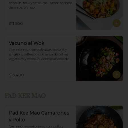
cebollín, tofu y verduras.  Acompañado 
de arroz blanco.
$11.500
Vacuno al Wok
Filete de res aromatizadas con ajó y 
jengibre, salteado con salsa de ostras 
vegetales y cebollín. Acompañado de 
arroz blanco.
$15.400
Pad Kee Mao
Pad Kee Mao Camarones
y Pollo
Camarón ecuatoriano con pollo y 