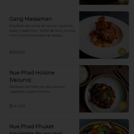
Gang Massaman
Estofado de carne de res con especies, 
salsa massaman,  leche de coco, canela, 
maní y acompañado de papas 
selladas.
$15.900
Nue Phad Hoisine
(Vacuno)
Salteado de Filete de Vacuno con 
vegetales y salsa Hoisine.
$14.900
Nue Phad Phuket
(crujiente de vacuno)