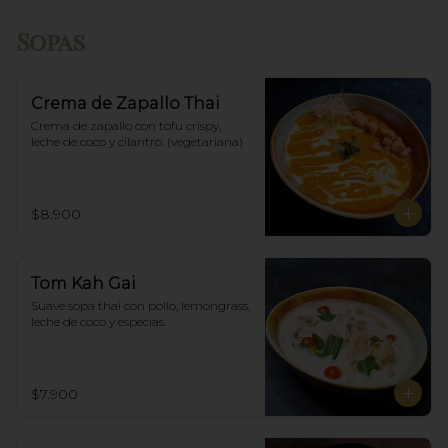
Sopas
Crema de Zapallo Thai
Crema de zapallo con tofu crispy,  
leche de coco y cilantro. (vegetariana)
$8.900
Tom Kah Gai
Suave sopa thai con pollo, lemongrass, 
leche de coco y especias.
$7.900