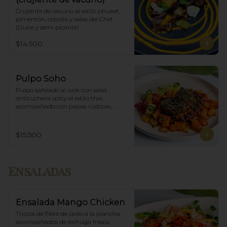
Crujiente de vacuno al estilo phuket, 
pimentón, cebolla y salsa del Chef 
(Dulce y semi picante)
$14.500
Pulpo Soho
Pulpo salteado al wok con salsa 
anticuchera spicy al estilo thai, 
acompañado con papas rústicas, 
verduras del huerto y chimichurri.
$15.500
Ensaladas
Ensalada Mango Chicken
Trozos de filete de pollo a la plancha 
acompañados de lechuga fresca, 