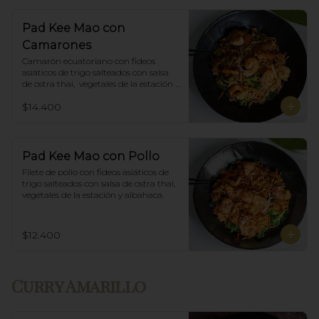
Pad Kee Mao con
Camarones
Camarón ecuatoriano con fideos 
asiáticos de trigo salteados con salsa 
de ostra thai,  vegetales de la estación y 
albahaca.
$14.400
Pad Kee Mao con Pollo
Filete de pollo con fideos asiáticos de 
trigo salteados con salsa de ostra thai, 
vegetales de la estación y albahaca.
$12.400
Curry Amarillo