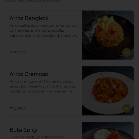
Arroz Bangkok
Arroz salteado al wok con piña, pollo y 
camarones, pimentón, cebolla, 
zanahoria en mix de salsa thai spicy y 
ostras.
$15.200
Arroz Cremoso
Arroz cremoso con Camarón, zetas, 
queso parmesano y pimentón sellado 
con leche de coco en curry amarillo.
$14.200
Buta Spicy
Filete de cerdo, cebolla morada, 