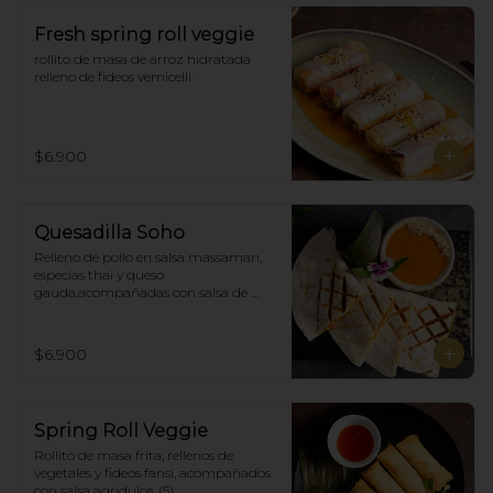
Fresh spring roll veggie
rollito de masa de arroz hidratada 
relleno de fideos vemicelli
$6.900
Quesadilla Soho
Relleno de pollo en salsa massaman, 
especias thai y queso 
gauda,acompañadas con salsa de 
satay con maní. (4)
$6.900
Spring Roll Veggie
Rollito de masa frita, rellenos de 
vegetales y fideos fansi, acompañados  
con salsa agridulce. (5)