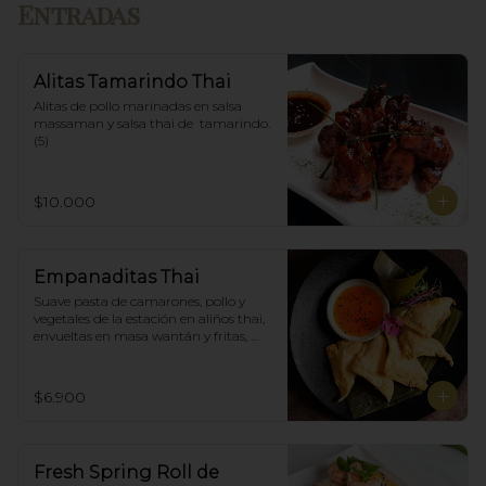
Entradas
Alitas Tamarindo Thai
Alitas de pollo marinadas en salsa 
massaman y salsa thai de  tamarindo. 
(5)
$10.000
Empanaditas Thai
Suave pasta de camarones, pollo y 
vegetales de la estación en aliños thai, 
envueltas en masa wantán y fritas, 
acompañadascon salsa agridulce. (5)
$6.900
Fresh Spring Roll de