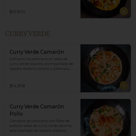
$12.500
Curry Verde
Curry Verde Camarón
Camarón ecuatoriano en salsa de 
curry verde picante, acompañado de 
zapallo italiano, brócoli y albahaca, 
incluye porción de arroz blanco.
$14.398
Curry Verde Camarón
Pollo
Camarón ecuatoriano con filete de 
pollo en salsa de curry verde picante, 
acompañado de zapallo italiano,  
brócoli y albahaca, incluye porción de 