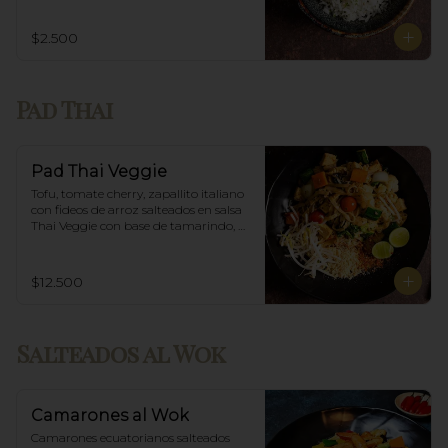
$2.500
Pad Thai
Pad Thai Veggie
Tofu, tomate cherry, zapallito italiano 
con fideos de arroz salteados en salsa 
Thai Veggie con base de tamarindo, 
diente de dragón y maní.
$12.500
Salteados al Wok
Camarones al Wok
Camarones ecuatorianos salteados 