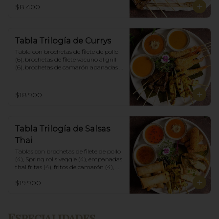
$8.400
Tabla Trilogía de Currys
Tabla con brochetas de filete de pollo 
(6), brochetas de filete vacuno al grill 
(6), brochetas de camarón apanadas 
con panko y fritas (6), acompañadas 
con salsa de currys massaman, rojo y 
amarillo.
$18.900
Tabla Trilogía de Salsas
Thai
Tablas con brochetas de filete de pollo 
(4), Spring rolls veggie (4), empanadas 
thai fritas (4), fritos de camarón (4), 
acompañadas con salsa Spring Roll, 
$19.900
Salsa de Maní y Soja spicy.
Especialidades