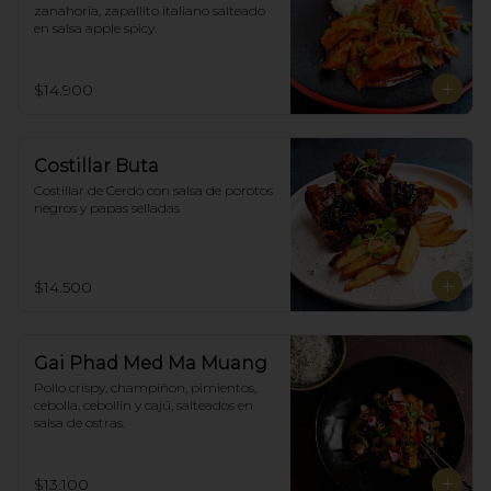
zanahoria, zapallito italiano salteado 
en salsa apple spicy.
$14.900
Costillar Buta
Costillar de Cerdo con salsa de porotos 
negros y papas selladas
$14.500
Gai Phad Med Ma Muang
Pollo crispy, champiñon, pimientos, 
cebolla, cebollín y cajú, salteados en 
salsa de ostras.
$13.100