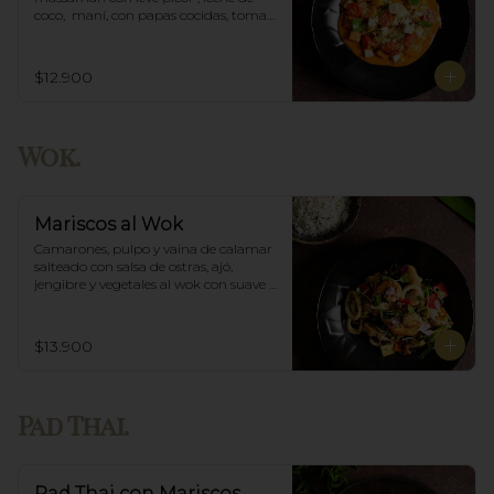
coco,  maní, con papas cocidas, tomate 
cherry,  Incluye porción de arroz 
blanco.
$12.900
Wok.
Mariscos al Wok
Camarones, pulpo y vaina de calamar 
salteado con salsa de ostras, ajó, 
jengibre y vegetales al wok con suave 
salsa thai, acompañado de arroz.
$13.900
Pad Thai.
Pad Thai con Mariscos.