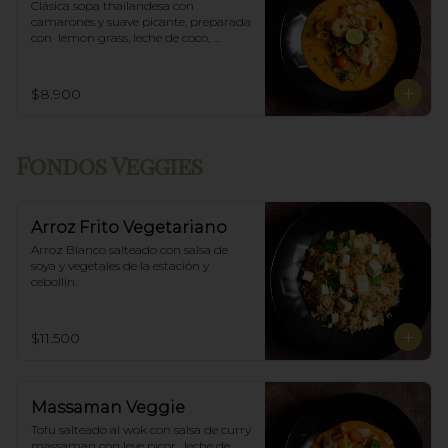
Clásica sopa thailandesa con 
camarones y suave picante, preparada 
con  lemon grass, leche de coco, 
champiñones y especias thai.
$8.900
Fondos Veggies
Arroz Frito Vegetariano
Arroz Blanco salteado con salsa de 
soya y vegetales de la estación y 
cebollín.
$11.500
Massaman Veggie
Tofu salteado al wok con salsa de curry 
massaman con leve picor , leche de 