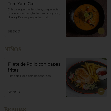
Tom Yam Gai
Clásica sopa thailandesa, preparada 
con lemon grass, leche de coco, pollo, 
champiñones y especias thai.
$8.900
Niños
Filete de Pollo con papas
fritas
Filete de Pollo con papas fritas
$8.900
Bebidas