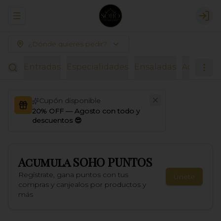
Abrir menu de navegación
Logi
¿Dónde quieres pedir?
Entradas
Especialidades
Ensaladas
Acompañ
Cupón disponible
20% OFF — Agosto con todo y
descuentos 😎
Acumula
SOHO PUNTOS
Regístrate, gana puntos con tus
Únete
compras y canjealos por productos y
más