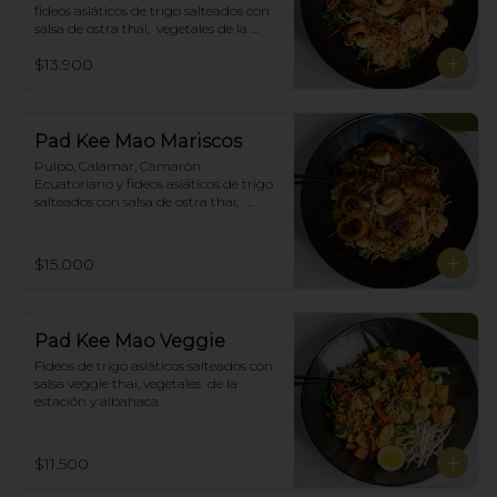
fideos asiáticos de trigo salteados con 
salsa de ostra thai,  vegetales de la 
estación y albahaca.
$13.900
Pad Kee Mao Mariscos
Pulpo, Calamar, Camarón 
Ecuatoriano y fideos asiáticos de trigo 
salteados con salsa de ostra thai,  
vegetales de la estación y albahaca.
$15.000
Pad Kee Mao Veggie
Fideos de trigo asiáticos salteados con 
salsa veggie thai, vegetales  de la 
estación y albahaca.
$11.500