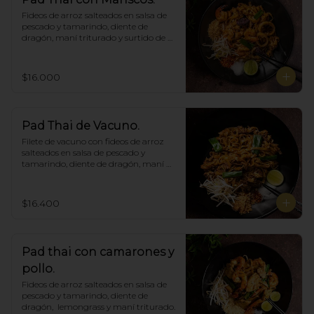
Fideos de arroz salteados en salsa de 
pescado y tamarindo, diente de 
dragón, maní triturado y surtido de 
mariscos.
$16.000
Pad Thai de Vacuno.
Filete de vacuno con fideos de arroz 
salteados en salsa de pescado y 
tamarindo, diente de dragón, maní 
triturado.
$16.400
Pad thai con camarones y
pollo.
Fideos de arroz salteados en salsa de 
pescado y tamarindo, diente de 
dragón,  lemongrass y maní triturado.