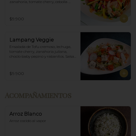
zanahoria, tomate cherry, cebolla 
morada, mango y salsa agridulce.
$9.900
Lampang Veggie
Ensalada de Tofu cremoso, lechuga, 
tomate cherry, zanahoria juliana, 
choclo baby pepino y rabanitos. Salsa 
ponzu veggie.
$9.900
Acompañamientos
Arroz Blanco
Arroz cocido al vapor