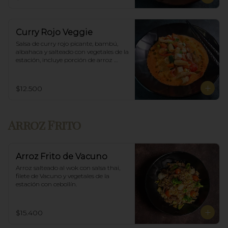
Curry Rojo Veggie
Salsa de curry rojo picante, bambú, 
albahaca y salteado con vegetales de la 
estación, incluye porción de arroz 
blanco.
$12.500
Arroz Frito
Arroz Frito de Vacuno
Arroz salteado al wok con salsa thai, 
filete de Vacuno y vegetales de la 
estación con cebollín.
$15.400