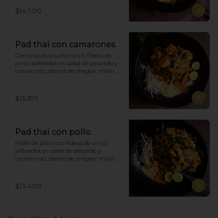
$14.900
Pad thai con camarones.
Camarones ecuatorianos, fideos de 
arroz salteados en salsa de pescado y 
tamarindo, diente de dragón, maní 
triturado.
$15.397
Pad thai con pollo.
Filete de pollo con fideos de arroz 
salteados en salsa de pescado y 
tamarindo, diente de dragón, maní 
triturado.
$13.400