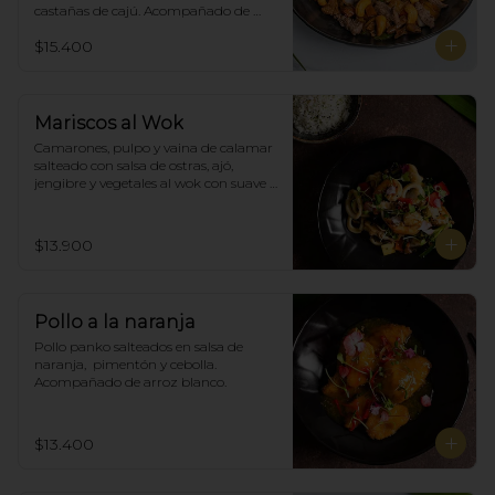
castañas de cajú. Acompañado de 
arroz de blanco
$15.400
Mariscos al Wok
Camarones, pulpo y vaina de calamar 
salteado con salsa de ostras, ajó, 
jengibre y vegetales al wok con suave 
salsa thai, acompañado de arroz.
$13.900
Pollo a la naranja
Pollo panko salteados en salsa de 
naranja,  pimentón y cebolla.  
Acompañado de arroz blanco.
$13.400