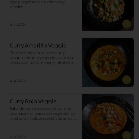
soya y vegetales de la estación y 
cebollín.
$11.500
Curry Amarillo Veggie
Champiñones en salsa de curry 
amarillo picante y especies, salteada 
con papas, tomate cherry, pimiento. 
Incluye porción de arroz blanco.
$12.500
Curry Rojo Veggie
Salsa de curry rojo picante, bambú, 
albahaca y salteado con vegetales  de 
la estación, incluye porción de arroz 
blanco.
$12.500