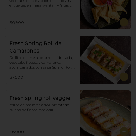
vegetales de la estación en aliños thai, 
envueltas en masa wantán y fritas, 
acompañadas con salsa agridulce. (5)
$6.900
Fresh Spring Roll de
Camarones
Rollitos de masa de arroz hidratada, 
vegetales frescos y camarones, 
acompañados con salsa Spring Roll. 
(5)
$7.500
Fresh spring roll veggie
rollito de masa de arroz hidratada 
relleno de fideos vemicelli
$6.900