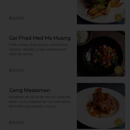
$14.500
Gai Phad Med Ma Muang
Pollo crispy, champiñon, pimientos, 
cebolla, cebollín y cajú, salteados en 
salsa de ostras.
$13.100
Gang Massaman
Estofado de carne de res con especies, 
salsa  curry massaman con leve picor,  
leche de coco, canela, maní y 
acompañado de papas selladas.
$15.900