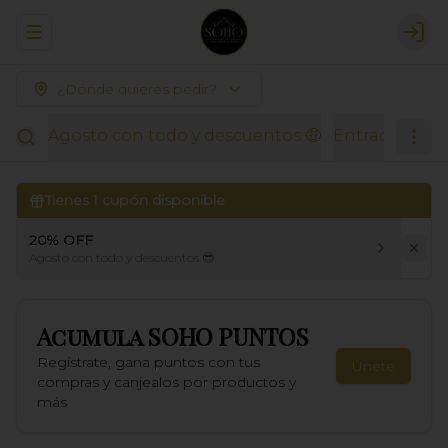
Abrir menu de navegación
Logi
¿Dónde quieres pedir?
Agosto con todo y descuentos 🤑
Entradas Thai
Tienes
1
cupón disponible
20% OFF
Agosto con todo y descuentos 😎
Acumula
SOHO PUNTOS
Regístrate, gana puntos con tus
Únete
compras y canjealos por productos y
más