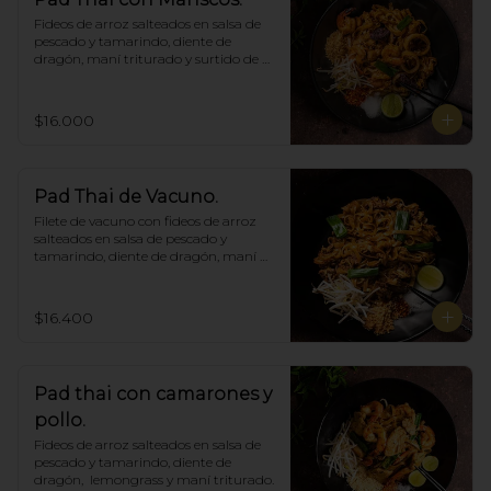
Fideos de arroz salteados en salsa de 
pescado y tamarindo, diente de 
dragón, maní triturado y surtido de 
mariscos.
$16.000
Pad Thai de Vacuno.
Filete de vacuno con fideos de arroz 
salteados en salsa de pescado y 
tamarindo, diente de dragón, maní 
triturado.
$16.400
Pad thai con camarones y
pollo.
Fideos de arroz salteados en salsa de 
pescado y tamarindo, diente de 
dragón,  lemongrass y maní triturado.