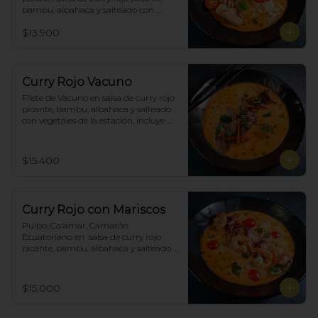
bambu, albahaca y salteado con 
vegetales de la estación, incluye 
$13.900
porción de arroz blanco.
Curry Rojo Vacuno
Filete de Vacuno en salsa de curry rojo 
picante, bambu, albahaca y salteado 
con vegetales de la estación, incluye 
porción de arroz blanco.
$15.400
Curry Rojo con Mariscos
Pulpo, Calamar, Camarón 
Ecuatoriano en  salsa de curry rojo 
picante, bambu, albahaca y salteado 
con vegetales de la estación, incluye 
porción de arroz blanco.
$15.000