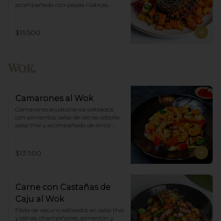
acompañado con papas rústicas, 
verduras del huerto y chimichurri.
$15.500
Wok.
Camarones al Wok
Camarones ecuatorianos salteados 
con pimientos, salsa de ostras cebolla,  
salsa thai y acompañado de arroz 
blanco.
$13.900
Carne con Castañas de
Caju al Wok
Filete de vacuno salteados en salsa thai 
y ostras, champiñones, pimentón y  