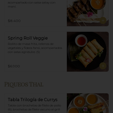
acompañado con salsa satay con 
maní.
$8.400
Spring Roll Veggie
Rollito de masa frita, rellenos de 
vegetales y fideos fansi, acompañados  
con salsa agridulce. (5)
$6.900
Piqueos Thai.
Tabla Trilogía de Currys
Tabla con brochetas de filete de pollo 
(6), brochetas de filete vacuno al grill 