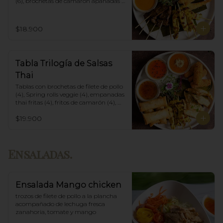
(6), brochetas de camarón apanadas 
con panko y fritas (6), acompañadas 
con salsa de currys massaman, rojo y 
amarillo.
$18.900
Tabla Trilogía de Salsas
Thai
Tablas con brochetas de filete de pollo 
(4), Spring rolls veggie (4), empanadas 
thai fritas (4), fritos de camarón (4), 
acompañadas con salsa Spring Roll, 
$19.900
Salsa de Maní y Soja spicy.
Ensaladas.
Ensalada Mango chicken
trozos de filete de pollo a la plancha 
acompañado de lechuga fresca 
zanahoria, tomate y mango