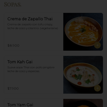
Sopas.
Crema de Zapallo Thai
Crema de zapallo con tofu crispy,  
leche de coco y cilantro. (vegetariana)
$8.900
Tom Kah Gai
Suave sopa Thai con pollo jengibre 
leche de coco y especias.
$7.900
Tom Yam Gai