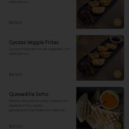
salsa ponzu
$6.500
Gyozas Veggie Fritas
Gyozas fritas de mix de vegetales  con 
salsa ponzu
$6.500
Quesadilla Soho
Relleno de pollo en salsa massaman, 
especias thai y queso 
gauda,acompañadas con salsa de 
satay con maní. (4)
$6.900