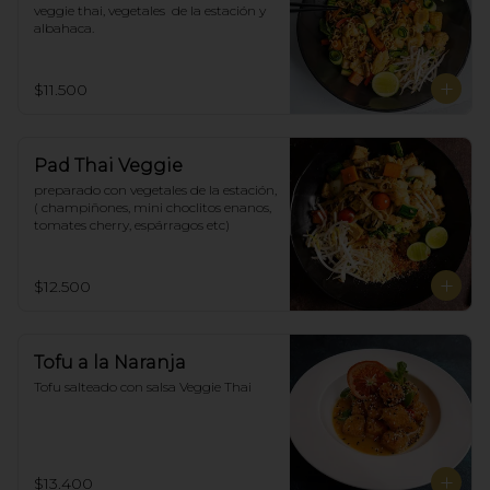
veggie thai, vegetales  de la estación y 
albahaca.
$11.500
Pad Thai Veggie
preparado con vegetales de la estación, 
( champiñones, mini choclitos enanos, 
tomates cherry, espárragos etc)
$12.500
Tofu a la Naranja
Tofu salteado con salsa Veggie Thai
$13.400