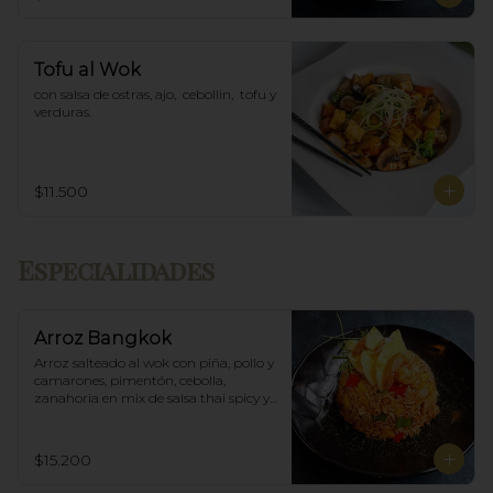
Tofu al Wok
con salsa de ostras, ajo,  cebollin,  tofu y 
verduras.
$11.500
Especialidades
Arroz Bangkok
Arroz salteado al wok con piña, pollo y 
camarones, pimentón, cebolla, 
zanahoria en mix de salsa thai spicy y 
ostras.
$15.200