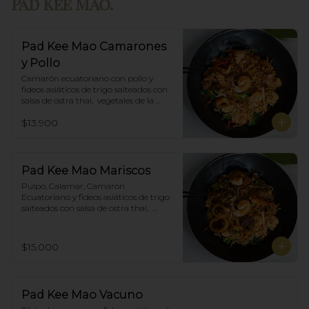
Pad Kee Mao.
Pad Kee Mao Camarones
y Pollo
Camarón ecuatoriano con pollo y 
fideos asiáticos de trigo salteados con 
salsa de ostra thai,  vegetales de la 
estación y albahaca.
$13.900
Pad Kee Mao Mariscos
Pulpo, Calamar, Camarón 
Ecuatoriano y fideos asiáticos de trigo 
salteados con salsa de ostra thai,  
vegetales de la estación y albahaca.
$15.000
Pad Kee Mao Vacuno