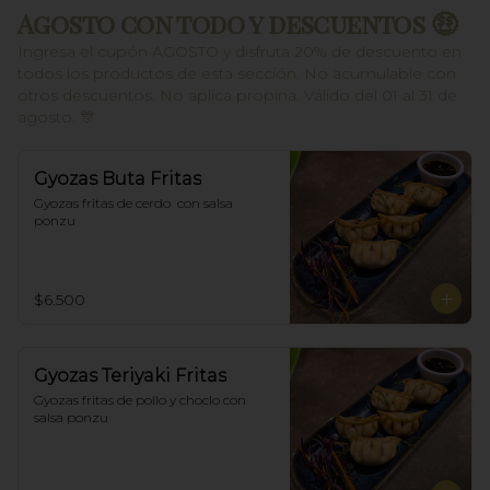
Agosto con todo y descuentos 🤑
Ingresa el cupón AGOSTO y disfruta 20% de descuento en
todos los productos de esta sección. No acumulable con
otros descuentos. No aplica propina. Válido del 01 al 31 de
agosto. 🎊
Gyozas Buta Fritas
Gyozas fritas de cerdo  con salsa 
ponzu
$6.500
Gyozas Teriyaki Fritas
Gyozas fritas de pollo y choclo con 
salsa ponzu