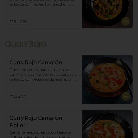
salteada con papas, tomate cherry, 
pimiento. Incluye porción de arroz 
blanco.
$15.400
Curry Rojo.
Curry Rojo Camarón
Camarón ecuatoriano  en salsa de 
curry rojo picante, bambu, albahaca y 
salteado con vegetales de la estación, 
incluye porción de arroz blanco.
$14.400
Curry Rojo Camarón
Pollo
Camarón ecuatoriano con filete de 
pollo en salsa de curry rojo picante, 