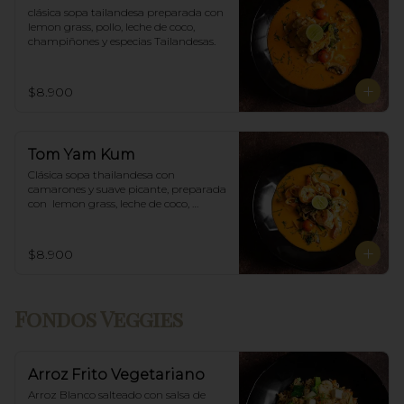
clásica sopa tailandesa preparada con 
lemon grass, pollo, leche de coco, 
champiñones y especias Tailandesas.
$8.900
Tom Yam Kum
Clásica sopa thailandesa con 
camarones y suave picante, preparada 
con  lemon grass, leche de coco, 
champiñones y especias thai.
$8.900
Fondos Veggies
Arroz Frito Vegetariano
Arroz Blanco salteado con salsa de 