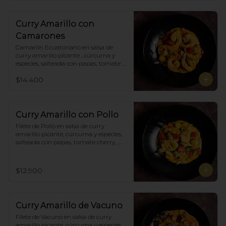
Curry Amarillo con
Camarones
Camarón Ecuatoriano en salsa de 
curry amarillo picante , cúrcuma y 
especies, salteada con papas, tomate 
cherry, pimiento. Incluye porción de 
$14.400
arroz blanco.
Curry Amarillo con Pollo
Filete de Pollo en salsa de curry 
amarillo picante, cúrcuma y especies, 
salteada con papas, tomate cherry, 
pimiento. Incluye porción de arroz 
blanco.
$12.900
Curry Amarillo de Vacuno
Filete de Vacuno en salsa de curry 
amarillo picante, cúrcuma y especies, 