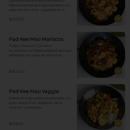
Camarón ecuatoriano con pollo y 
fideos asiáticos de trigo salteados con 
salsa de ostra thai,  vegetales de la 
estación y albahaca.
$13.900
Pad Kee Mao Mariscos
Pulpo, Calamar, Camarón 
Ecuatoriano y fideos asiáticos de trigo 
salteados con salsa de ostra thai,  
vegetales de la estación y albahaca.
$15.000
Pad Kee Mao Veggie
Fideos de trigo asiáticos salteados con 
salsa veggie thai, vegetales  de la 
estación y albahaca.
$11.500