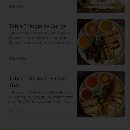
$8.400
Tabla Trilogía de Currys
Tabla con brochetas de filete de pollo 
(6), brochetas de filete vacuno al grill 
(6), brochetas de camarón apanadas 
con panko y fritas (6), acompañadas 
con salsa de currys massaman, rojo y 
amarillo.
$18.900
Tabla Trilogía de Salsas
Thai
Tablas con brochetas de filete de pollo 
(4), Spring rolls veggie (4), empanadas 
thai fritas (4), fritos de camarón (4), 
acompañadas con salsa Spring Roll, 
$19.900
Salsa de Maní y Soja spicy.