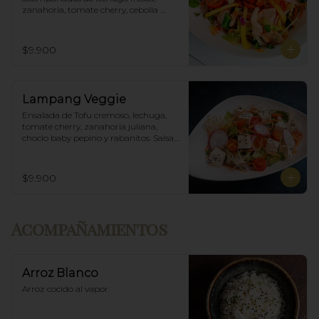
zanahoria, tomate cherry, cebolla 
morada, mango y salsa agridulce.
$9.900
Lampang Veggie
Ensalada de Tofu cremoso, lechuga, 
tomate cherry, zanahoria juliana, 
choclo baby pepino y rabanitos. Salsa 
ponzu veggie.
$9.900
Acompañamientos
Arroz Blanco
Arroz cocido al vapor