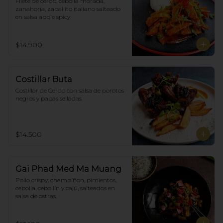
Filete de cerdo, cebolla morada, 
zanahoria, zapallito italiano salteado 
en salsa apple spicy.
$14.900
Costillar Buta
Costillar de Cerdo con salsa de porotos 
negros y papas selladas
$14.500
Gai Phad Med Ma Muang
Pollo crispy, champiñon, pimientos, 
cebolla, cebollín y cajú, salteados en 
salsa de ostras.