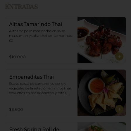
Entradas
Alitas Tamarindo Thai
Alitas de pollo marinadas en salsa 
massaman y salsa thai de  tamarindo. 
(5)
$10.000
Empanaditas Thai
Suave pasta de camarones, pollo y 
vegetales de la estación en aliños thai, 
envueltas en masa wantán y fritas, 
acompañadascon salsa agridulce. (5)
$6.900
Fresh Spring Roll de