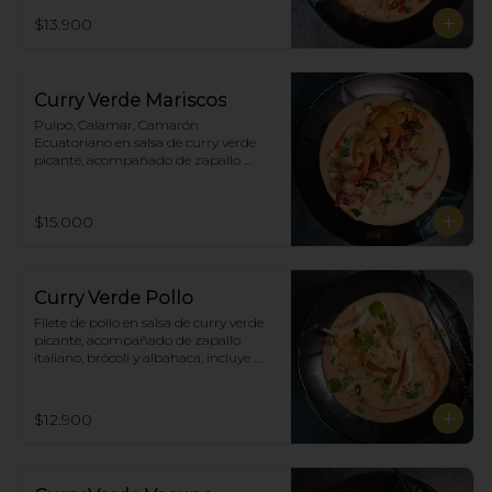
brócoli y albahaca, incluye porción de 
$13.900
arroz blanco.
Curry Verde Mariscos
Pulpo, Calamar, Camarón 
Ecuatoriano en salsa de curry verde 
picante, acompañado de zapallo 
italiano, brócoli y albahaca, incluye 
porción de arroz blanco.
$15.000
Curry Verde Pollo
Filete de pollo en salsa de curry verde 
picante, acompañado de zapallo 
italiano, brócoli y albahaca, incluye 
porción de arroz blanco.
$12.900