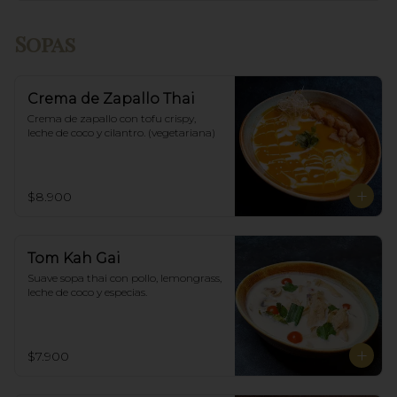
Sopas
Crema de Zapallo Thai
Crema de zapallo con tofu crispy,  
leche de coco y cilantro. (vegetariana)
$8.900
Tom Kah Gai
Suave sopa thai con pollo, lemongrass, 
leche de coco y especias.
$7.900