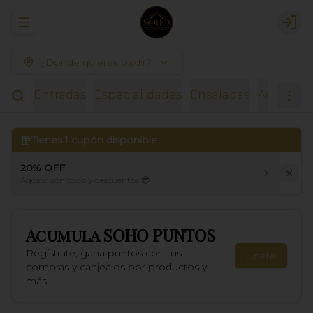
Abrir menu de navegación
Logi
¿Dónde quieres pedir?
Entradas
Especialidades
Ensaladas
Acompañ
Tienes
1
cupón disponible
20% OFF
Agosto con todo y descuentos 😎
Acumula
SOHO PUNTOS
Regístrate, gana puntos con tus
Únete
compras y canjealos por productos y
más