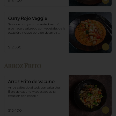
$15.400
Curry Rojo Veggie
Salsa de curry rojo picante, bambú, 
albahaca y salteado con vegetales de la 
estación, incluye porción de arroz 
blanco.
$12.500
Arroz Frito
Arroz Frito de Vacuno
Arroz salteado al wok con salsa thai, 
filete de Vacuno y vegetales de la 
estación con cebollín.
$15.400