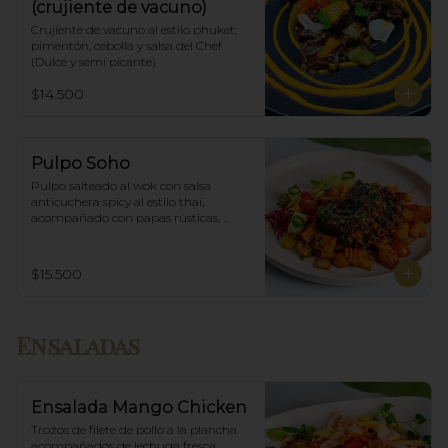
(crujiente de vacuno)
Crujiente de vacuno al estilo phuket, 
pimentón, cebolla y salsa del Chef 
(Dulce y semi picante)
$14.500
Pulpo Soho
Pulpo salteado al wok con salsa 
anticuchera spicy al estilo thai, 
acompañado con papas rústicas, 
verduras del huerto y chimichurri.
$15.500
Ensaladas
Ensalada Mango Chicken
Trozos de filete de pollo a la plancha 
acompañados de lechuga fresca, 