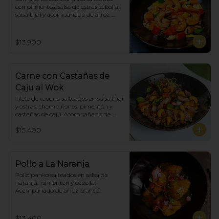
con pimientos, salsa de ostras cebolla, 
salsa thai y acompañado de arroz 
blanco.
$13.900
Carne con Castañas de
Caju al Wok
Filete de vacuno salteados en salsa thai 
y ostras, champiñones, pimentón y  
castañas de cajú. Acompañado de 
arroz de blanco
$15.400
Pollo a La Naranja
Pollo panko salteados en salsa de 
naranja,  pimentón y cebolla.  
Acompañado de arroz blanco.
$13.400