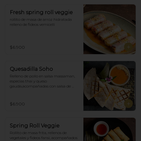
Fresh spring roll veggie
rollito de masa de arroz hidratada 
relleno de fideos vemicelli
$6.900
Quesadilla Soho
Relleno de pollo en salsa massaman, 
especias thai y queso 
gauda,acompañadas con salsa de 
satay con maní. (4)
$6.900
Spring Roll Veggie
Rollito de masa frita, rellenos de 
vegetales y fideos fansi, acompañados  