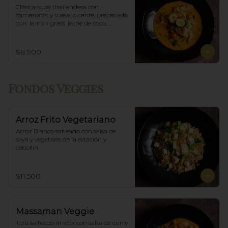
Clásica sopa thailandesa con 
camarones y suave picante, preparada 
con  lemon grass, leche de coco, 
champiñones y especias thai.
$8.900
Fondos Veggies
Arroz Frito Vegetariano
Arroz Blanco salteado con salsa de 
soya y vegetales de la estación y 
cebollín.
$11.500
Massaman Veggie
Tofu salteado al wok con salsa de curry 