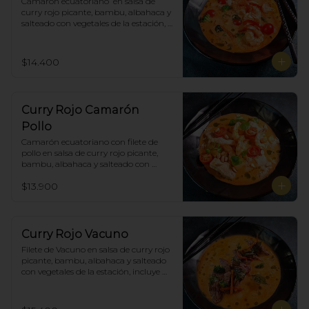
Camarón ecuatoriano  en salsa de 
curry rojo picante, bambu, albahaca y 
salteado con vegetales de la estación, 
incluye porción de arroz blanco.
$14.400
Curry Rojo Camarón
Pollo
Camarón ecuatoriano con filete de 
pollo en salsa de curry rojo picante, 
bambu, albahaca y salteado con 
vegetales de la estación, incluye 
$13.900
porción de arroz blanco.
Curry Rojo Vacuno
Filete de Vacuno en salsa de curry rojo 
picante, bambu, albahaca y salteado 
con vegetales de la estación, incluye 
porción de arroz blanco.