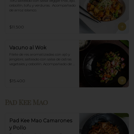
Tofu salteado con salsa veggie thai, ajó, 
cebollín, tofu y verduras.  Acompañado 
de arroz blanco.
$11.500
Vacuno al Wok
Filete de res aromatizadas con ajó y 
jengibre, salteado con salsa de ostras 
vegetales y cebollín. Acompañado de 
arroz blanco.
$15.400
Pad Kee Mao
Pad Kee Mao Camarones
y Pollo