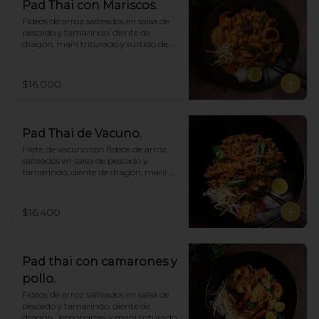
Pad Thai con Mariscos.
Fideos de arroz salteados en salsa de 
pescado y tamarindo, diente de 
dragón, maní triturado y surtido de 
mariscos.
$16.000
Pad Thai de Vacuno.
Filete de vacuno con fideos de arroz 
salteados en salsa de pescado y 
tamarindo, diente de dragón, maní 
triturado.
$16.400
Pad thai con camarones y
pollo.
Fideos de arroz salteados en salsa de 
pescado y tamarindo, diente de 
dragón,  lemongrass y maní triturado.