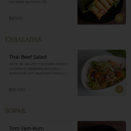
con salsa agridulce. (5)
$6.900
Ensaladas.
Thai Beef Salad
carne de vacuno marinada asada y 
cortada en delgadas laminas y 
preparada con vegetales frescos y 
aderezo tailandés.
$10.900
Sopas.
Tom Yam Kum