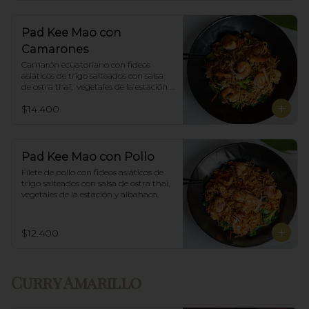
Pad Kee Mao con
Camarones
Camarón ecuatoriano con fideos 
asiáticos de trigo salteados con salsa 
de ostra thai,  vegetales de la estación y 
albahaca.
$14.400
Pad Kee Mao con Pollo
Filete de pollo con fideos asiáticos de 
trigo salteados con salsa de ostra thai, 
vegetales de la estación y albahaca.
$12.400
Curry Amarillo