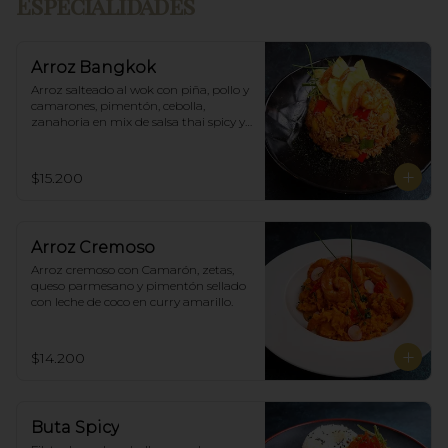
Especialidades
Arroz Bangkok
Arroz salteado al wok con piña, pollo y 
camarones, pimentón, cebolla, 
zanahoria en mix de salsa thai spicy y 
ostras.
$15.200
Arroz Cremoso
Arroz cremoso con Camarón, zetas, 
queso parmesano y pimentón sellado 
con leche de coco en curry amarillo.
$14.200
Buta Spicy