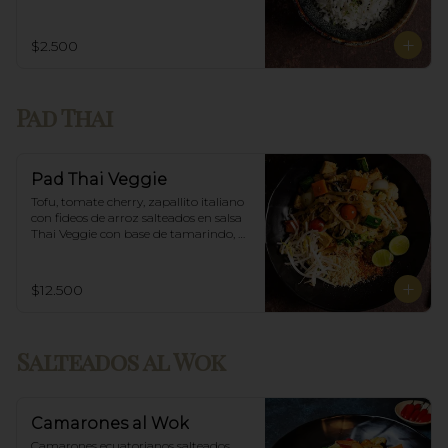
$2.500
Pad Thai
Pad Thai Veggie
Tofu, tomate cherry, zapallito italiano 
con fideos de arroz salteados en salsa 
Thai Veggie con base de tamarindo, 
diente de dragón y maní.
$12.500
Salteados al Wok
Camarones al Wok
Camarones ecuatorianos salteados 