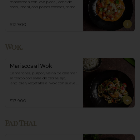
massaman con leve picor , leche de 
coco,  maní, con papas cocidas, tomate 
cherry,  Incluye porción de arroz 
blanco.
$12.900
Wok.
Mariscos al Wok
Camarones, pulpo y vaina de calamar 
salteado con salsa de ostras, ajó, 
jengibre y vegetales al wok con suave 
salsa thai, acompañado de arroz.
$13.900
Pad Thai.