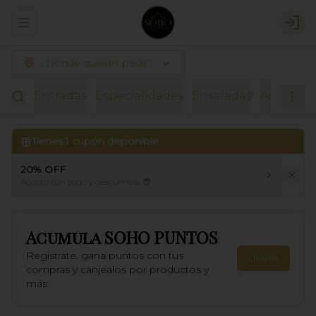
Abrir menu de navegación
Logi
¿Dónde quieres pedir?
Entradas
Especialidades
Ensaladas
Acompañ
Tienes
1
cupón disponible
20% OFF
Agosto con todo y descuentos 😎
Acumula
SOHO PUNTOS
Regístrate, gana puntos con tus
Únete
compras y canjealos por productos y
más