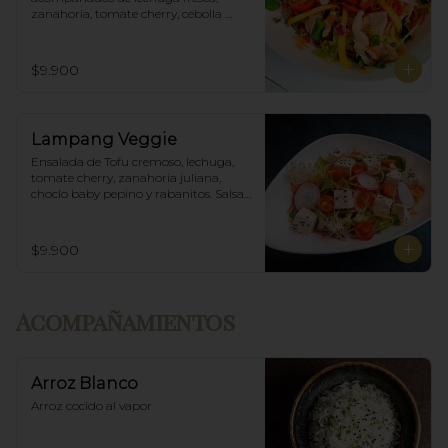
zanahoria, tomate cherry, cebolla 
morada, mango y salsa agridulce.
$9.900
Lampang Veggie
Ensalada de Tofu cremoso, lechuga, 
tomate cherry, zanahoria juliana, 
choclo baby pepino y rabanitos. Salsa 
ponzu veggie.
$9.900
Acompañamientos
Arroz Blanco
Arroz cocido al vapor