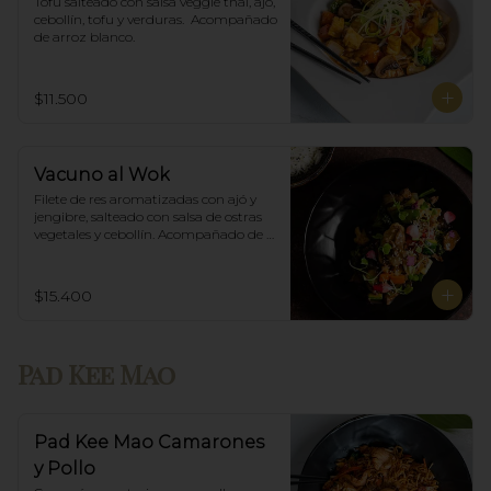
Tofu salteado con salsa veggie thai, ajó, 
cebollín, tofu y verduras.  Acompañado 
de arroz blanco.
$11.500
Vacuno al Wok
Filete de res aromatizadas con ajó y 
jengibre, salteado con salsa de ostras 
vegetales y cebollín. Acompañado de 
arroz blanco.
$15.400
Pad Kee Mao
Pad Kee Mao Camarones
y Pollo