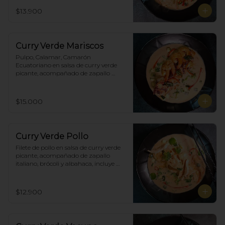
brócoli y albahaca, incluye porción de 
$13.900
arroz blanco.
Curry Verde Mariscos
Pulpo, Calamar, Camarón 
Ecuatoriano en salsa de curry verde 
picante, acompañado de zapallo 
italiano, brócoli y albahaca, incluye 
porción de arroz blanco.
$15.000
Curry Verde Pollo
Filete de pollo en salsa de curry verde 
picante, acompañado de zapallo 
italiano, brócoli y albahaca, incluye 
porción de arroz blanco.
$12.900