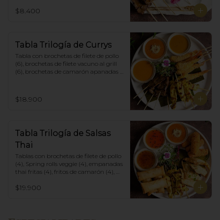
$8.400
Tabla Trilogía de Currys
Tabla con brochetas de filete de pollo 
(6), brochetas de filete vacuno al grill 
(6), brochetas de camarón apanadas 
con panko y fritas (6), acompañadas 
con salsa de currys massaman, rojo y 
amarillo.
$18.900
Tabla Trilogía de Salsas
Thai
Tablas con brochetas de filete de pollo 
(4), Spring rolls veggie (4), empanadas 
thai fritas (4), fritos de camarón (4), 
acompañadas con salsa Spring Roll, 
$19.900
Salsa de Maní y Soja spicy.