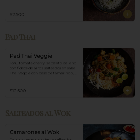
$2.500
Pad Thai
Pad Thai Veggie
Tofu, tomate cherry, zapallito italiano 
con fideos de arroz salteados en salsa 
Thai Veggie con base de tamarindo, 
diente de dragón y maní.
$12.500
Salteados al Wok
Camarones al Wok
Camarones ecuatorianos salteados 