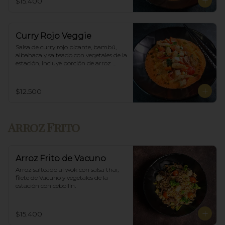
$15.400
Curry Rojo Veggie
Salsa de curry rojo picante, bambú, 
albahaca y salteado con vegetales de la 
estación, incluye porción de arroz 
blanco.
$12.500
Arroz Frito
Arroz Frito de Vacuno
Arroz salteado al wok con salsa thai, 
filete de Vacuno y vegetales de la 
estación con cebollín.
$15.400