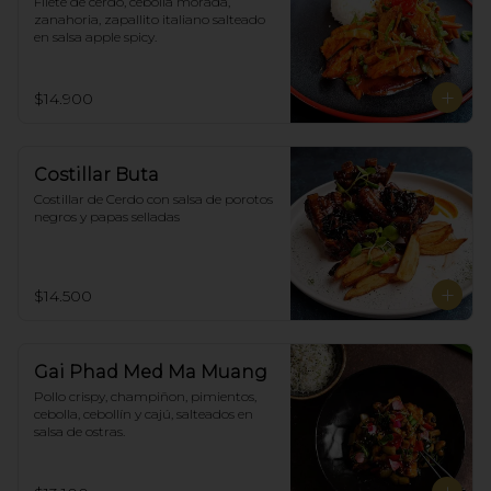
Filete de cerdo, cebolla morada, 
zanahoria, zapallito italiano salteado 
en salsa apple spicy.
$14.900
Costillar Buta
Costillar de Cerdo con salsa de porotos 
negros y papas selladas
$14.500
Gai Phad Med Ma Muang
Pollo crispy, champiñon, pimientos, 
cebolla, cebollín y cajú, salteados en 
salsa de ostras.