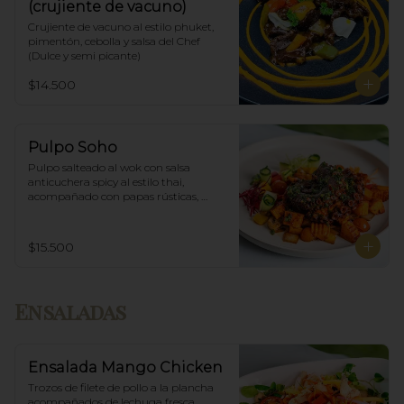
(crujiente de vacuno)
Crujiente de vacuno al estilo phuket, 
pimentón, cebolla y salsa del Chef 
(Dulce y semi picante)
$14.500
Pulpo Soho
Pulpo salteado al wok con salsa 
anticuchera spicy al estilo thai, 
acompañado con papas rústicas, 
verduras del huerto y chimichurri.
$15.500
Ensaladas
Ensalada Mango Chicken
Trozos de filete de pollo a la plancha 
acompañados de lechuga fresca, 