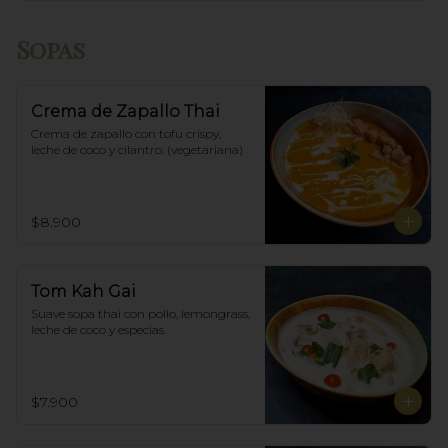
Sopas
Crema de Zapallo Thai
Crema de zapallo con tofu crispy,  
leche de coco y cilantro. (vegetariana)
$8.900
Tom Kah Gai
Suave sopa thai con pollo, lemongrass, 
leche de coco y especias.
$7.900