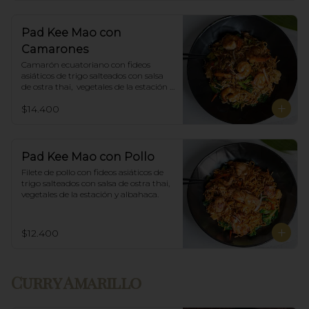
Pad Kee Mao con
Camarones
Camarón ecuatoriano con fideos 
asiáticos de trigo salteados con salsa 
de ostra thai,  vegetales de la estación y 
albahaca.
$14.400
Pad Kee Mao con Pollo
Filete de pollo con fideos asiáticos de 
trigo salteados con salsa de ostra thai, 
vegetales de la estación y albahaca.
$12.400
Curry Amarillo