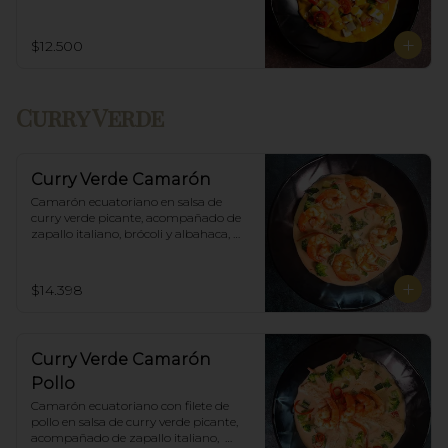
Incluye porción de arroz blanco.
$12.500
Curry Verde
Curry Verde Camarón
Camarón ecuatoriano en salsa de 
curry verde picante, acompañado de 
zapallo italiano, brócoli y albahaca, 
incluye porción de arroz blanco.
$14.398
Curry Verde Camarón
Pollo
Camarón ecuatoriano con filete de 
pollo en salsa de curry verde picante, 
acompañado de zapallo italiano,  