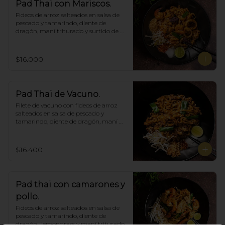
Pad Thai con Mariscos.
Fideos de arroz salteados en salsa de 
pescado y tamarindo, diente de 
dragón, maní triturado y surtido de 
mariscos.
$16.000
Pad Thai de Vacuno.
Filete de vacuno con fideos de arroz 
salteados en salsa de pescado y 
tamarindo, diente de dragón, maní 
triturado.
$16.400
Pad thai con camarones y
pollo.
Fideos de arroz salteados en salsa de 
pescado y tamarindo, diente de 
dragón,  lemongrass y maní triturado.