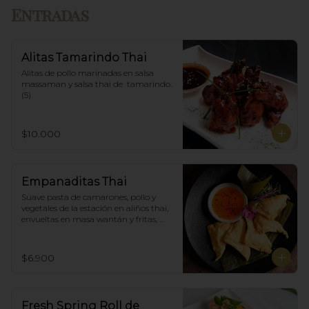
Entradas
Alitas Tamarindo Thai
Alitas de pollo marinadas en salsa 
massaman y salsa thai de  tamarindo. 
(5)
$10.000
Empanaditas Thai
Suave pasta de camarones, pollo y 
vegetales de la estación en aliños thai, 
envueltas en masa wantán y fritas, 
acompañadascon salsa agridulce. (5)
$6.900
Fresh Spring Roll de