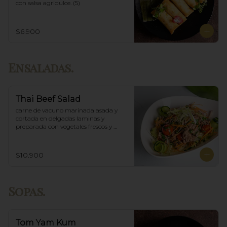
con salsa agridulce. (5)
$6.900
Ensaladas.
Thai Beef Salad
carne de vacuno marinada asada y 
cortada en delgadas laminas y 
preparada con vegetales frescos y 
aderezo tailandés.
$10.900
Sopas.
Tom Yam Kum