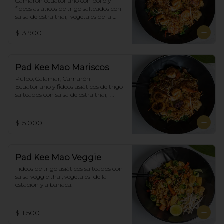
Camarón ecuatoriano con pollo y 
fideos asiáticos de trigo salteados con 
salsa de ostra thai,  vegetales de la 
estación y albahaca.
$13.900
Pad Kee Mao Mariscos
Pulpo, Calamar, Camarón 
Ecuatoriano y fideos asiáticos de trigo 
salteados con salsa de ostra thai,  
vegetales de la estación y albahaca.
$15.000
Pad Kee Mao Veggie
Fideos de trigo asiáticos salteados con 
salsa veggie thai, vegetales  de la 
estación y albahaca.
$11.500