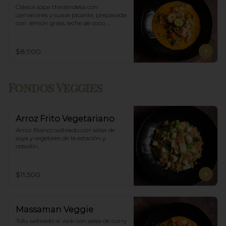
Clásica sopa thailandesa con 
camarones y suave picante, preparada 
con  lemon grass, leche de coco, 
champiñones y especias thai.
$8.900
Fondos Veggies
Arroz Frito Vegetariano
Arroz Blanco salteado con salsa de 
soya y vegetales de la estación y 
cebollín.
$11.500
Massaman Veggie
Tofu salteado al wok con salsa de curry 