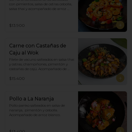
con pimientos, salsa de ostras cebolla, 
salsa thai y acompañado de arroz 
blanco.
$13.900
Carne con Castañas de
Caju al Wok
Filete de vacuno salteados en salsa thai 
y ostras, champiñones, pimentón y  
castañas de cajú. Acompañado de 
arroz de blanco
$15.400
Pollo a La Naranja
Pollo panko salteados en salsa de 
naranja,  pimentón y cebolla.  
Acompañado de arroz blanco.
$13.400