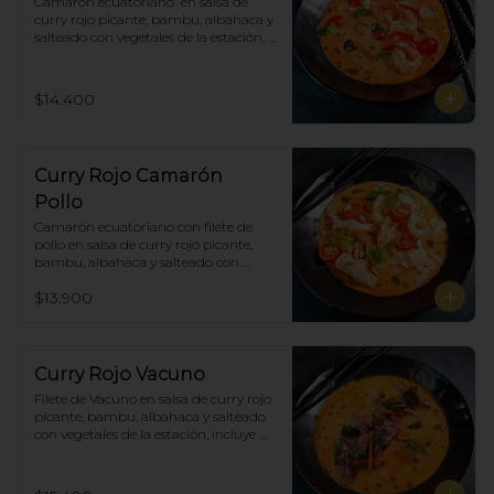
Camarón ecuatoriano  en salsa de 
curry rojo picante, bambu, albahaca y 
salteado con vegetales de la estación, 
incluye porción de arroz blanco.
$14.400
Curry Rojo Camarón
Pollo
Camarón ecuatoriano con filete de 
pollo en salsa de curry rojo picante, 
bambu, albahaca y salteado con 
vegetales de la estación, incluye 
$13.900
porción de arroz blanco.
Curry Rojo Vacuno
Filete de Vacuno en salsa de curry rojo 
picante, bambu, albahaca y salteado 
con vegetales de la estación, incluye 
porción de arroz blanco.