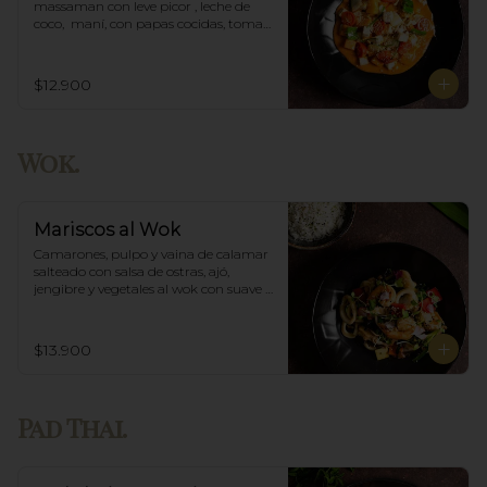
massaman con leve picor , leche de 
coco,  maní, con papas cocidas, tomate 
cherry,  Incluye porción de arroz 
blanco.
$12.900
Wok.
Mariscos al Wok
Camarones, pulpo y vaina de calamar 
salteado con salsa de ostras, ajó, 
jengibre y vegetales al wok con suave 
salsa thai, acompañado de arroz.
$13.900
Pad Thai.