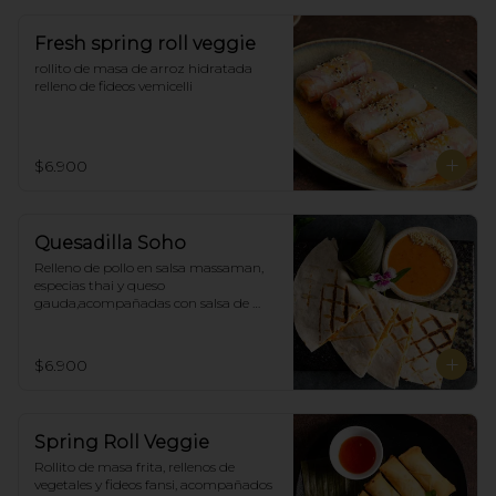
Fresh spring roll veggie
rollito de masa de arroz hidratada 
relleno de fideos vemicelli
$6.900
Quesadilla Soho
Relleno de pollo en salsa massaman, 
especias thai y queso 
gauda,acompañadas con salsa de 
satay con maní. (4)
$6.900
Spring Roll Veggie
Rollito de masa frita, rellenos de 
vegetales y fideos fansi, acompañados  