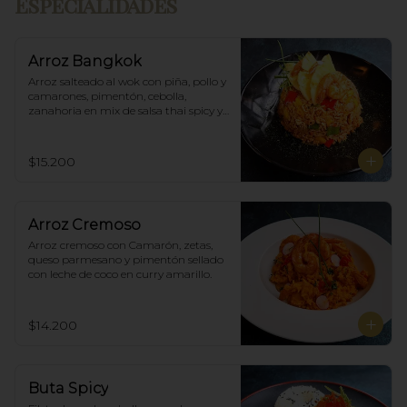
Especialidades
Arroz Bangkok
Arroz salteado al wok con piña, pollo y 
camarones, pimentón, cebolla, 
zanahoria en mix de salsa thai spicy y 
ostras.
$15.200
Arroz Cremoso
Arroz cremoso con Camarón, zetas, 
queso parmesano y pimentón sellado 
con leche de coco en curry amarillo.
$14.200
Buta Spicy