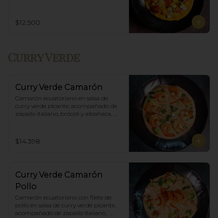
Incluye porción de arroz blanco.
$12.500
Curry Verde
Curry Verde Camarón
Camarón ecuatoriano en salsa de 
curry verde picante, acompañado de 
zapallo italiano, brócoli y albahaca, 
incluye porción de arroz blanco.
$14.398
Curry Verde Camarón
Pollo
Camarón ecuatoriano con filete de 
pollo en salsa de curry verde picante, 
acompañado de zapallo italiano,  