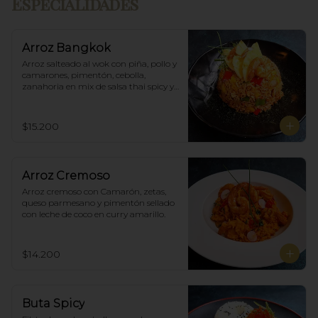
Especialidades
Arroz Bangkok
Arroz salteado al wok con piña, pollo y 
camarones, pimentón, cebolla, 
zanahoria en mix de salsa thai spicy y 
ostras.
$15.200
Arroz Cremoso
Arroz cremoso con Camarón, zetas, 
queso parmesano y pimentón sellado 
con leche de coco en curry amarillo.
$14.200
Buta Spicy