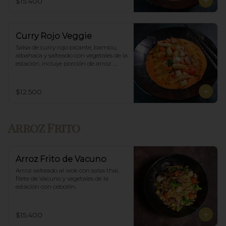
$15.400
Curry Rojo Veggie
Salsa de curry rojo picante, bambú, 
albahaca y salteado con vegetales de la 
estación, incluye porción de arroz 
blanco.
$12.500
Arroz Frito
Arroz Frito de Vacuno
Arroz salteado al wok con salsa thai, 
filete de Vacuno y vegetales de la 
estación con cebollín.
$15.400