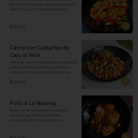
con pimientos, salsa de ostras cebolla, 
salsa thai y acompañado de arroz 
blanco.
$13.900
Carne con Castañas de
Caju al Wok
Filete de vacuno salteados en salsa thai 
y ostras, champiñones, pimentón y  
castañas de cajú. Acompañado de 
arroz de blanco
$15.400
Pollo a La Naranja
Pollo panko salteados en salsa de 
naranja,  pimentón y cebolla.  
Acompañado de arroz blanco.
$13.400