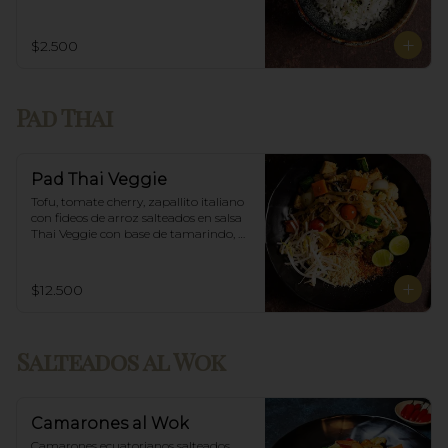
$2.500
Pad Thai
Pad Thai Veggie
Tofu, tomate cherry, zapallito italiano 
con fideos de arroz salteados en salsa 
Thai Veggie con base de tamarindo, 
diente de dragón y maní.
$12.500
Salteados al Wok
Camarones al Wok
Camarones ecuatorianos salteados 