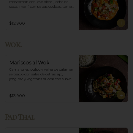
massaman con leve picor , leche de 
coco,  maní, con papas cocidas, tomate 
cherry,  Incluye porción de arroz 
blanco.
$12.900
Wok.
Mariscos al Wok
Camarones, pulpo y vaina de calamar 
salteado con salsa de ostras, ajó, 
jengibre y vegetales al wok con suave 
salsa thai, acompañado de arroz.
$13.900
Pad Thai.