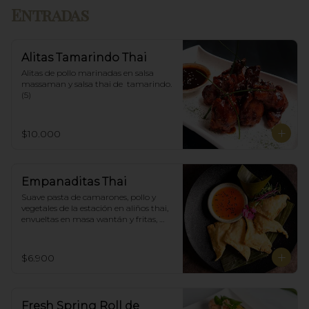
Entradas
Alitas Tamarindo Thai
Alitas de pollo marinadas en salsa 
massaman y salsa thai de  tamarindo. 
(5)
$10.000
Empanaditas Thai
Suave pasta de camarones, pollo y 
vegetales de la estación en aliños thai, 
envueltas en masa wantán y fritas, 
acompañadascon salsa agridulce. (5)
$6.900
Fresh Spring Roll de