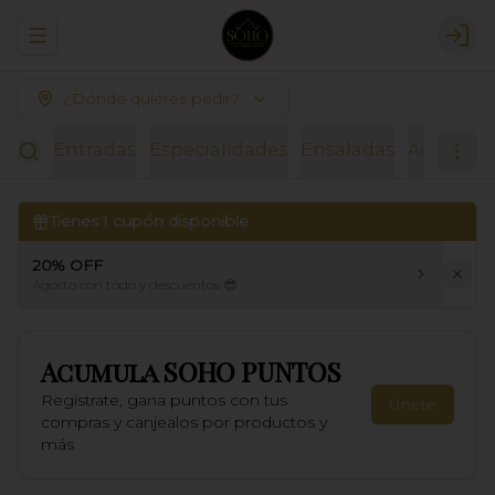
Abrir menu de navegación
Logi
¿Dónde quieres pedir?
Entradas
Especialidades
Ensaladas
Acompañ
Tienes
1
cupón disponible
20% OFF
Agosto con todo y descuentos 😎
Acumula
SOHO PUNTOS
Regístrate, gana puntos con tus
Únete
compras y canjealos por productos y
más