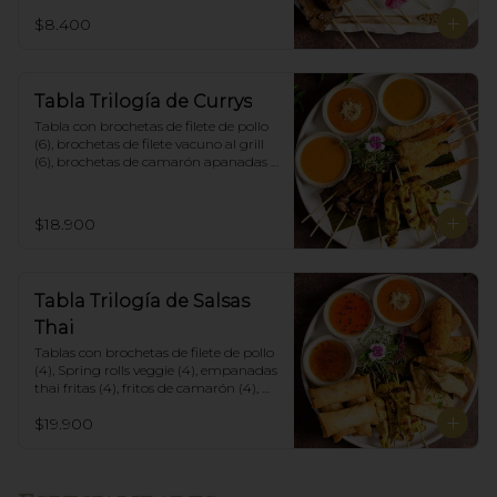
$8.400
Tabla Trilogía de Currys
Tabla con brochetas de filete de pollo 
(6), brochetas de filete vacuno al grill 
(6), brochetas de camarón apanadas 
con panko y fritas (6), acompañadas 
con salsa de currys massaman, rojo y 
amarillo.
$18.900
Tabla Trilogía de Salsas
Thai
Tablas con brochetas de filete de pollo 
(4), Spring rolls veggie (4), empanadas 
thai fritas (4), fritos de camarón (4), 
acompañadas con salsa Spring Roll, 
$19.900
Salsa de Maní y Soja spicy.