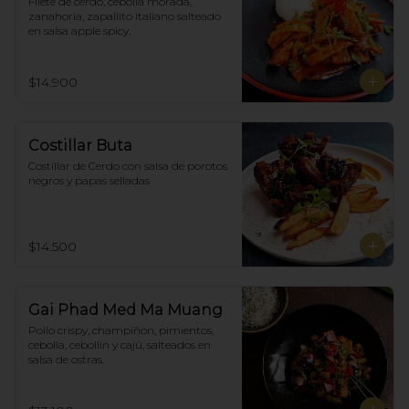
Filete de cerdo, cebolla morada, 
zanahoria, zapallito italiano salteado 
en salsa apple spicy.
$14.900
Costillar Buta
Costillar de Cerdo con salsa de porotos 
negros y papas selladas
$14.500
Gai Phad Med Ma Muang
Pollo crispy, champiñon, pimientos, 
cebolla, cebollín y cajú, salteados en 
salsa de ostras.