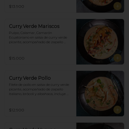
brócoli y albahaca, incluye porción de 
$13.900
arroz blanco.
Curry Verde Mariscos
Pulpo, Calamar, Camarón 
Ecuatoriano en salsa de curry verde 
picante, acompañado de zapallo 
italiano, brócoli y albahaca, incluye 
porción de arroz blanco.
$15.000
Curry Verde Pollo
Filete de pollo en salsa de curry verde 
picante, acompañado de zapallo 
italiano, brócoli y albahaca, incluye 
porción de arroz blanco.
$12.900