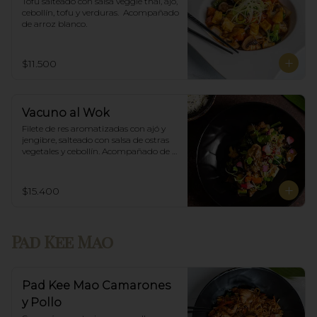
Tofu salteado con salsa veggie thai, ajó, 
cebollín, tofu y verduras.  Acompañado 
de arroz blanco.
$11.500
Vacuno al Wok
Filete de res aromatizadas con ajó y 
jengibre, salteado con salsa de ostras 
vegetales y cebollín. Acompañado de 
arroz blanco.
$15.400
Pad Kee Mao
Pad Kee Mao Camarones
y Pollo