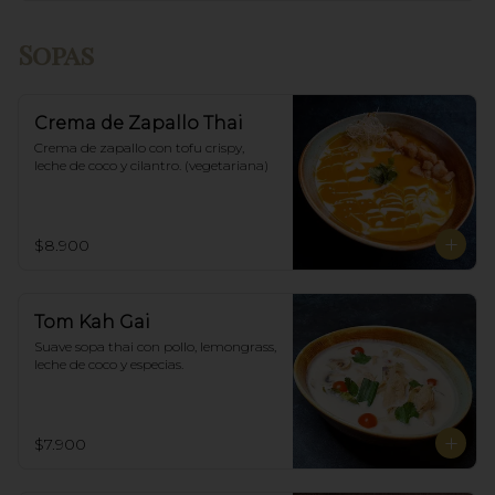
Sopas
Crema de Zapallo Thai
Crema de zapallo con tofu crispy,  
leche de coco y cilantro. (vegetariana)
$8.900
Tom Kah Gai
Suave sopa thai con pollo, lemongrass, 
leche de coco y especias.
$7.900