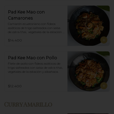
Pad Kee Mao con
Camarones
Camarón ecuatoriano con fideos 
asiáticos de trigo salteados con salsa 
de ostra thai,  vegetales de la estación y 
albahaca.
$14.400
Pad Kee Mao con Pollo
Filete de pollo con fideos asiáticos de 
trigo salteados con salsa de ostra thai, 
vegetales de la estación y albahaca.
$12.400
Curry Amarillo