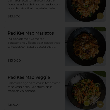
Camarón ecuatoriano con pollo y 
fideos asiáticos de trigo salteados con 
salsa de ostra thai,  vegetales de la 
estación y albahaca.
$13.900
Pad Kee Mao Mariscos
Pulpo, Calamar, Camarón 
Ecuatoriano y fideos asiáticos de trigo 
salteados con salsa de ostra thai,  
vegetales de la estación y albahaca.
$15.000
Pad Kee Mao Veggie
Fideos de trigo asiáticos salteados con 
salsa veggie thai, vegetales  de la 
estación y albahaca.
$11.500