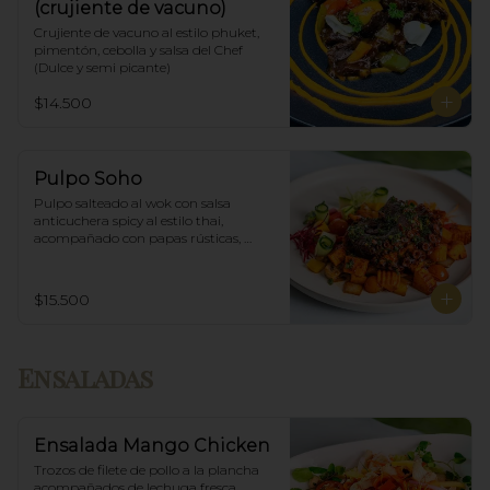
(crujiente de vacuno)
Crujiente de vacuno al estilo phuket, 
pimentón, cebolla y salsa del Chef 
(Dulce y semi picante)
$14.500
Pulpo Soho
Pulpo salteado al wok con salsa 
anticuchera spicy al estilo thai, 
acompañado con papas rústicas, 
verduras del huerto y chimichurri.
$15.500
Ensaladas
Ensalada Mango Chicken
Trozos de filete de pollo a la plancha 
acompañados de lechuga fresca, 