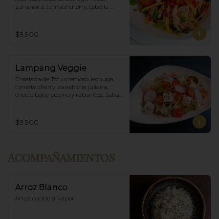
zanahoria, tomate cherry, cebolla 
morada, mango y salsa agridulce.
$9.900
Lampang Veggie
Ensalada de Tofu cremoso, lechuga, 
tomate cherry, zanahoria juliana, 
choclo baby pepino y rabanitos. Salsa 
ponzu veggie.
$9.900
Acompañamientos
Arroz Blanco
Arroz cocido al vapor