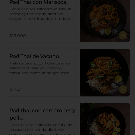
Pad Thai con Mariscos.
Fideos de arroz salteados en salsa de 
pescado y tamarindo, diente de 
dragón, maní triturado y surtido de 
mariscos.
$16.000
Pad Thai de Vacuno.
Filete de vacuno con fideos de arroz 
salteados en salsa de pescado y 
tamarindo, diente de dragón, maní 
triturado.
$16.400
Pad thai con camarones y
pollo.
Fideos de arroz salteados en salsa de 
pescado y tamarindo, diente de 
dragón,  lemongrass y maní triturado.