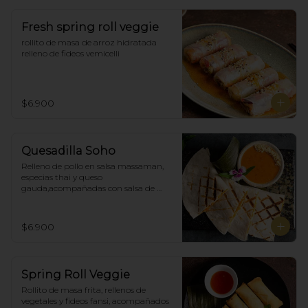
Fresh spring roll veggie
rollito de masa de arroz hidratada 
relleno de fideos vemicelli
$6.900
Quesadilla Soho
Relleno de pollo en salsa massaman, 
especias thai y queso 
gauda,acompañadas con salsa de 
satay con maní. (4)
$6.900
Spring Roll Veggie
Rollito de masa frita, rellenos de 
vegetales y fideos fansi, acompañados  