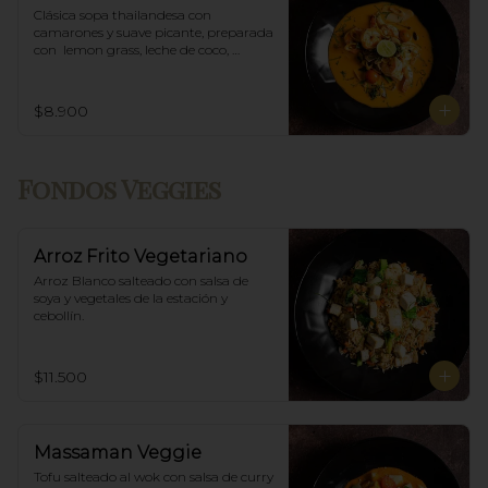
Clásica sopa thailandesa con 
camarones y suave picante, preparada 
con  lemon grass, leche de coco, 
champiñones y especias thai.
$8.900
Fondos Veggies
Arroz Frito Vegetariano
Arroz Blanco salteado con salsa de 
soya y vegetales de la estación y 
cebollín.
$11.500
Massaman Veggie
Tofu salteado al wok con salsa de curry 