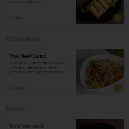
con salsa agridulce. (5)
$6.900
Ensaladas.
Thai Beef Salad
carne de vacuno marinada asada y 
cortada en delgadas laminas y 
preparada con vegetales frescos y 
aderezo tailandés.
$10.900
Sopas.
Tom Yam Kum