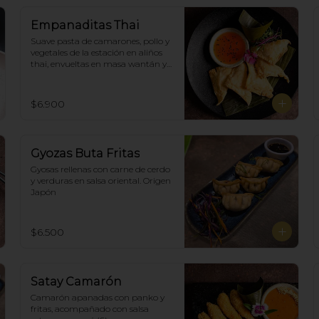
Empanaditas Thai
Suave pasta de camarones, pollo y 
vegetales de la estación en aliños 
thai, envueltas en masa wantán y 
fritas, acompañadascon salsa 
agridulce. (5)
$6.900
Gyozas Buta Fritas
Gyosas rellenas con carne de cerdo 
y verduras en salsa oriental. Origen 
Japón
$6.500
Satay Camarón
Camarón apanadas con panko y 
fritas, acompañado con salsa 