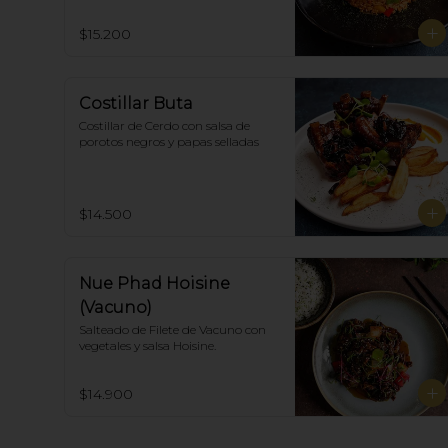
$15.200
Costillar Buta
Costillar de Cerdo con salsa de 
porotos negros y papas selladas
$14.500
Nue Phad Hoisine
(Vacuno)
Salteado de Filete de Vacuno con 
vegetales y salsa Hoisine.
$14.900