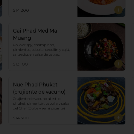
$14.200
Gai Phad Med Ma
Muang
Pollo crispy, champiñon, 
pimientos, cebolla, cebollín y cajú, 
salteados en salsa de ostras.
$13.100
Nue Phad Phuket
(crujiente de vacuno)
Crujiente de vacuno al estilo 
phuket, pimentón, cebolla y salsa 
del Chef (Dulce y semi picante)
$14.500