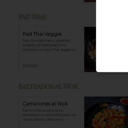
Pad Thai
Pad Thai Veggie
Tofu, tomate cherry, zapallito 
italiano con fideos de arroz 
salteados en salsa Thai Veggie con 
base de tamarindo, diente de 
dragón y maní.
$12.500
Salteados al Wok
Camarones al Wok
Camarones ecuatorianos 
salteados con pimientos, salsa de 
ostras cebolla, salsa thai y 
acompañado de arroz blanco.