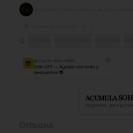
Inicio
Delivery / Take Away
Área de Cobertura
Síg
¿Dónde quieres pedir?
Entradas
Especialidades
Ensaladas
Ac
Cupón disponible
20% OFF — Agosto con todo y
descuentos 😎
Acumula
SOH
Regístrate, gana punt
Entradas