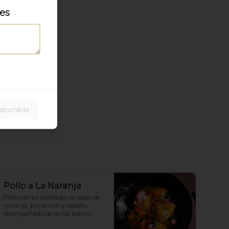
les
sponible
Pollo a La Naranja
Pollo panko salteados en salsa de 
naranja,  pimentón y cebolla.  
Acompañado de arroz blanco.