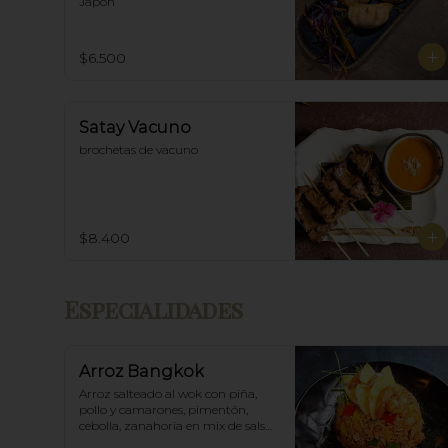
Japón
$6.500
Satay Vacuno
brochetas de vacuno
$8.400
Especialidades
Arroz Bangkok
Arroz salteado al wok con piña, 
pollo y camarones, pimentón, 
cebolla, zanahoria en mix de salsa 
thai spicy y ostras.