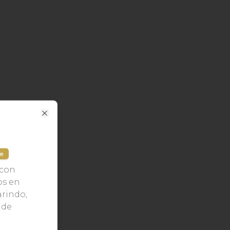
Close
le
 con
os en
arindo,
 de