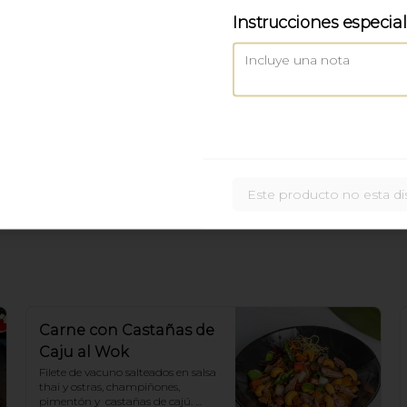
Instrucciones especia
Este producto no esta di
Carne con Castañas de
Caju al Wok
Filete de vacuno salteados en salsa 
thai y ostras, champiñones, 
pimentón y  castañas de cajú. 