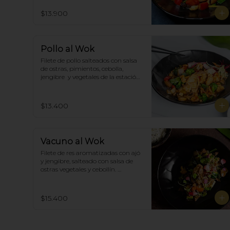
$13.900
Pollo al Wok
Filete de pollo salteados con salsa 
de ostras, pimientos, cebolla, 
jengibre  y vegetales de la estación, 
acompañado de arroz blanco.
$13.400
Vacuno al Wok
Filete de res aromatizadas con ajó 
y jengibre, salteado con salsa de 
ostras vegetales y cebollín. 
Acompañado de arroz blanco.
$15.400