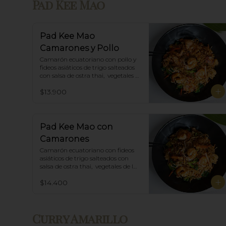
Pad Kee Mao
Pad Kee Mao
Camarones y Pollo
Camarón ecuatoriano con pollo y 
fideos asiáticos de trigo salteados 
con salsa de ostra thai,  vegetales 
de la estación y albahaca.
$13.900
Pad Kee Mao con
Camarones
Camarón ecuatoriano con fideos 
asiáticos de trigo salteados con 
salsa de ostra thai,  vegetales de la 
estación y albahaca.
$14.400
Curry Amarillo