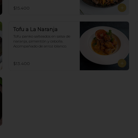
Acompañado de arroz de blanco
$15.400
Tofu a La Naranja
Tofu panko salteados en salsa de 
naranja, pimentón y cebolla.  
Acompañado de arroz blanco.
$13.400