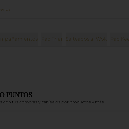
uenos
ompañamientos
Pad Thai
Salteados al Wok
Pad Ke
O PUNTOS
os con tus compras y canjealos por productos y más