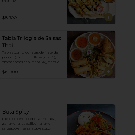
maní. (6)
$8.500
Tabla Trilogía de Salsas
Thai
Tablas con brochetas de filete de 
pollo (4), Spring rolls veggie (4), 
empanadas thai fritas (4), fritos de 
camarón (4), acompañadas con 
$19.900
salsa Spring Roll, Salsa de Maní y 
Soja spicy.
Buta Spicy
Filete de cerdo, cebolla morada, 
zanahoria, zapallito italiano 
salteado en salsa apple spicy.