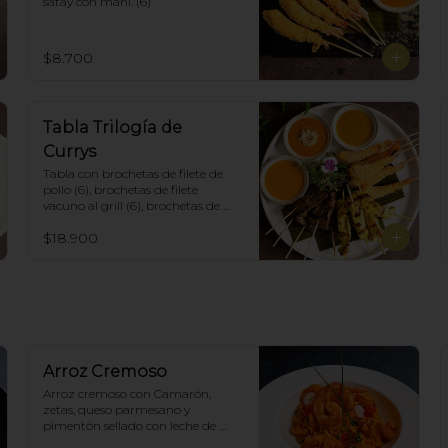
satay con maní. (6)
$8.700
Tabla Trilogía de
Currys
Tabla con brochetas de filete de 
pollo (6), brochetas de filete 
vacuno al grill (6), brochetas de 
camarón apanadas con panko y 
$18.900
fritas (6), acompañadas con salsa 
de currys massaman, rojo y 
amarillo.
Arroz Cremoso
Arroz cremoso con Camarón, 
zetas, queso parmesano y 
pimentón sellado con leche de 
coco en curry amarillo.