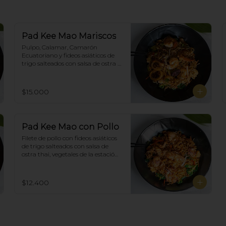
Pad Kee Mao Mariscos
Pulpo, Calamar, Camarón 
Ecuatoriano y fideos asiáticos de 
trigo salteados con salsa de ostra 
thai,  vegetales de la estación y 
albahaca.
$15.000
Pad Kee Mao con Pollo
Filete de pollo con fideos asiáticos 
de trigo salteados con salsa de 
ostra thai, vegetales de la estación 
y albahaca.
$12.400