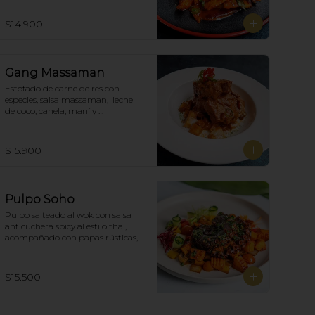
$14.900
Gang Massaman
Estofado de carne de res con 
especies, salsa massaman,  leche 
de coco, canela, maní y 
acompañado de papas selladas.
$15.900
Pulpo Soho
Pulpo salteado al wok con salsa 
anticuchera spicy al estilo thai, 
acompañado con papas rústicas, 
verduras del huerto y chimichurri.
$15.500