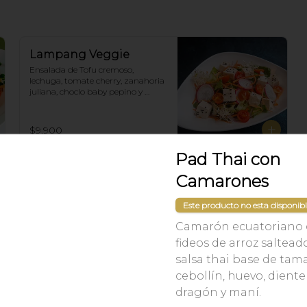
Lampang Veggie
Ensalada de Tofu cremoso, 
lechuga, tomate cherry, zanahoria 
juliana, choclo baby pepino y 
rabanitos. Salsa ponzu veggie.
$9.900
Pad Thai con
Camarones
Este producto no esta disponib
Camarón ecuatoriano
fideos de arroz saltead
salsa thai base de tam
cebollín, huevo, diente
dragón y maní.