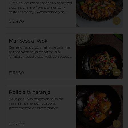
Filete de vacuno salteados en salsa thai 
y ostras, champiñones, pimentón y  
castañas de cajú. Acompañado de 
arroz de blanco
$15.400
Mariscos al Wok
Camarones, pulpo y vaina de calamar 
salteado con salsa de ostras, ajó, 
jengibre y vegetales al wok con suave 
salsa thai, acompañado de arroz.
$13.900
Pollo a la naranja
Pollo panko salteados en salsa de 
naranja,  pimentón y cebolla.  
Acompañado de arroz blanco.
$13.400