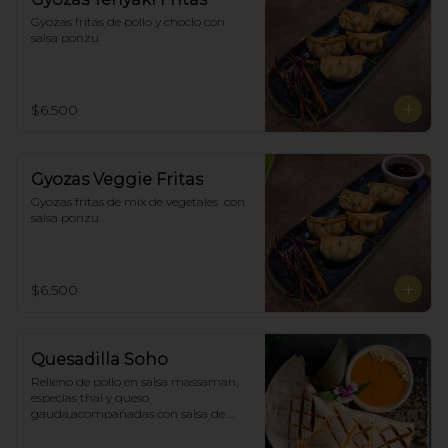
Gyozas fritas de pollo y choclo con 
salsa ponzu
$6.500
Gyozas Veggie Fritas
Gyozas fritas de mix de vegetales  con 
salsa ponzu
$6.500
Quesadilla Soho
Relleno de pollo en salsa massaman, 
especias thai y queso 
gauda,acompañadas con salsa de 
satay con maní. (4)