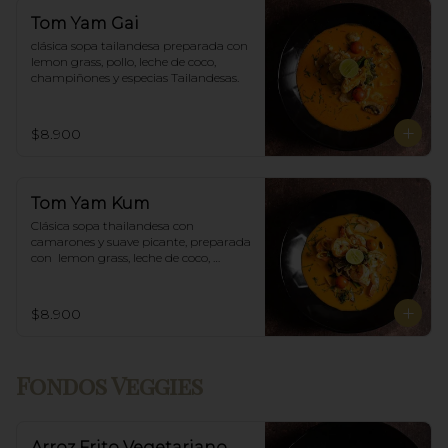
Tom Yam Gai
clásica sopa tailandesa preparada con 
lemon grass, pollo, leche de coco, 
champiñones y especias Tailandesas.
$8.900
Tom Yam Kum
Clásica sopa thailandesa con 
camarones y suave picante, preparada 
con  lemon grass, leche de coco, 
champiñones y especias thai.
$8.900
Fondos Veggies
Arroz Frito Vegetariano