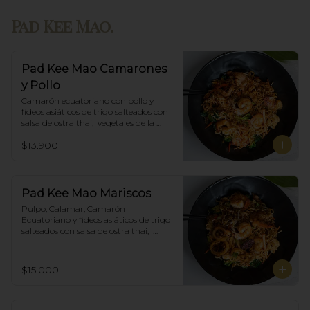
Pad Kee Mao.
Pad Kee Mao Camarones
y Pollo
Camarón ecuatoriano con pollo y 
fideos asiáticos de trigo salteados con 
salsa de ostra thai,  vegetales de la 
estación y albahaca.
$13.900
Pad Kee Mao Mariscos
Pulpo, Calamar, Camarón 
Ecuatoriano y fideos asiáticos de trigo 
salteados con salsa de ostra thai,  
vegetales de la estación y albahaca.
$15.000