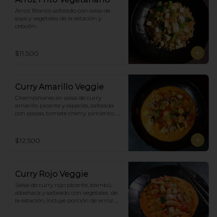
Arroz Blanco salteado con salsa de 
soya y vegetales de la estación y 
cebollín.
$11.500
Curry Amarillo Veggie
Champiñones en salsa de curry 
amarillo picante y especies, salteada 
con papas, tomate cherry, pimiento. 
Incluye porción de arroz blanco.
$12.500
Curry Rojo Veggie
Salsa de curry rojo picante, bambú, 
albahaca y salteado con vegetales  de 
la estación, incluye porción de arroz 
blanco.