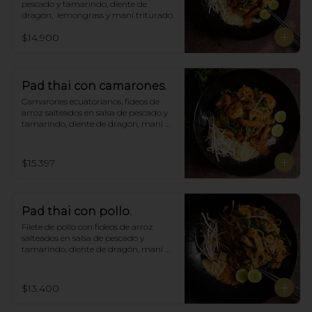
pescado y tamarindo, diente de 
dragón,  lemongrass y maní triturado.
$14.900
Pad thai con camarones.
Camarones ecuatorianos, fideos de 
arroz salteados en salsa de pescado y 
tamarindo, diente de dragón, maní 
triturado.
$15.397
Pad thai con pollo.
Filete de pollo con fideos de arroz 
salteados en salsa de pescado y 
tamarindo, diente de dragón, maní 
triturado.
$13.400