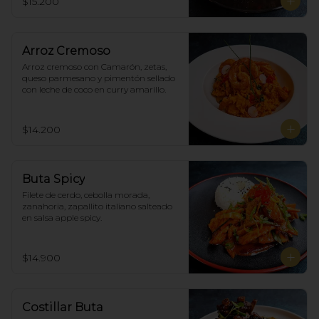
$15.200
Arroz Cremoso
Arroz cremoso con Camarón, zetas, 
queso parmesano y pimentón sellado 
con leche de coco en curry amarillo.
$14.200
Buta Spicy
Filete de cerdo, cebolla morada, 
zanahoria, zapallito italiano salteado 
en salsa apple spicy.
$14.900
Costillar Buta