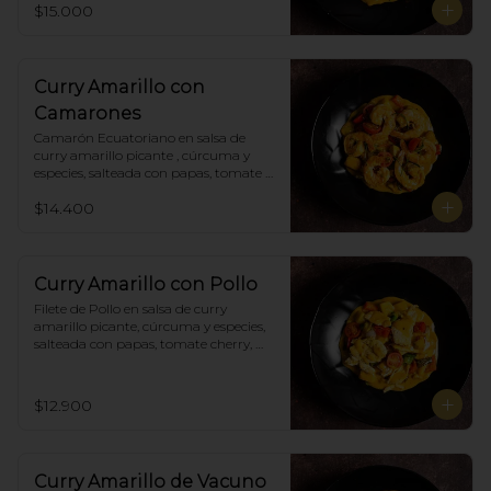
$15.000
Curry Amarillo con
Camarones
Camarón Ecuatoriano en salsa de 
curry amarillo picante , cúrcuma y 
especies, salteada con papas, tomate 
cherry, pimiento. Incluye porción de 
$14.400
arroz blanco.
Curry Amarillo con Pollo
Filete de Pollo en salsa de curry 
amarillo picante, cúrcuma y especies, 
salteada con papas, tomate cherry, 
pimiento. Incluye porción de arroz 
blanco.
$12.900
Curry Amarillo de Vacuno