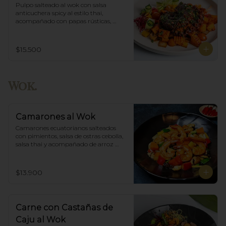
Pulpo salteado al wok con salsa 
anticuchera spicy al estilo thai, 
acompañado con papas rústicas, 
verduras del huerto y chimichurri.
$15.500
Wok.
Camarones al Wok
Camarones ecuatorianos salteados 
con pimientos, salsa de ostras cebolla,  
salsa thai y acompañado de arroz 
blanco.
$13.900
Carne con Castañas de
Caju al Wok