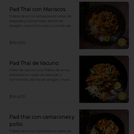
Pad Thai con Mariscos.
Fideos de arroz salteados en salsa de 
pescado y tamarindo, diente de 
dragón, maní triturado y surtido de 
mariscos.
$16.000
Pad Thai de Vacuno.
Filete de vacuno con fideos de arroz 
salteados en salsa de pescado y 
tamarindo, diente de dragón, maní 
triturado.
$16.400
Pad thai con camarones y
pollo.
Fideos de arroz salteados en salsa de 