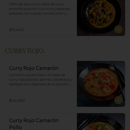
Filete de Vacuno en salsa de curry 
amarillo picante, cúrcuma y especies, 
salteada con papas, tomate cherry, 
pimiento. Incluye porción de arroz 
blanco.
$15.400
Curry Rojo.
Curry Rojo Camarón
Camarón ecuatoriano  en salsa de 
curry rojo picante, bambu, albahaca y 
salteado con vegetales de la estación, 
incluye porción de arroz blanco.
$14.400
Curry Rojo Camarón
Pollo