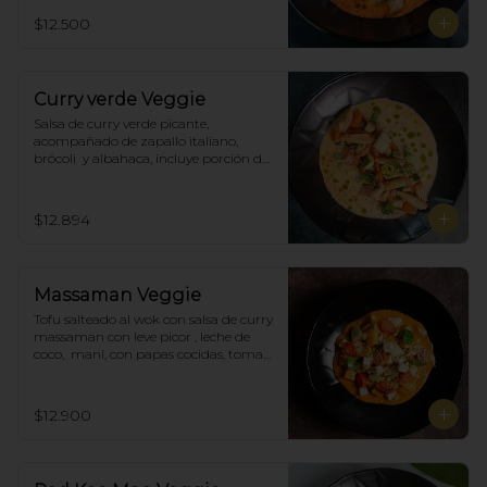
$12.500
Curry verde Veggie
Salsa de curry verde picante, 
acompañado de zapallo italiano, 
brócoli  y albahaca, incluye porción de 
arroz blanco.
$12.894
Massaman Veggie
Tofu salteado al wok con salsa de curry 
massaman con leve picor , leche de 
coco,  maní, con papas cocidas, tomate 
cherry,  Incluye porción de arroz 
blanco.
$12.900