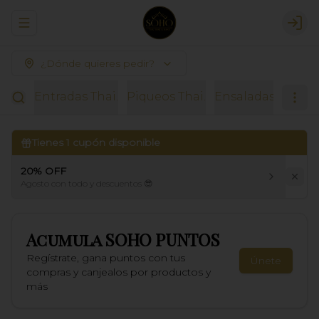
Abrir menu de navegación
Logi
¿Dónde quieres pedir?
Entradas Thai.
Piqueos Thai.
Ensaladas.
Sopas
Tienes
1
cupón disponible
20% OFF
Agosto con todo y descuentos 😎
Acumula
SOHO PUNTOS
Regístrate, gana puntos con tus
Únete
compras y canjealos por productos y
más