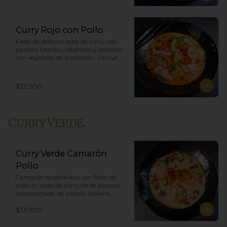
Curry Rojo con Pollo
Filete de pollo en salsa de curry rojo 
picante, bambu, albahaca y salteado 
con vegetales de la estación, incluye 
porción de arroz blanco.
$12.900
Curry Verde.
Curry Verde Camarón
Pollo
Camarón ecuatoriano con filete de 
pollo en salsa de curry verde picante, 
acompañado de zapallo italiano,  
brócoli y albahaca, incluye porción de 
$13.900
arroz blanco.