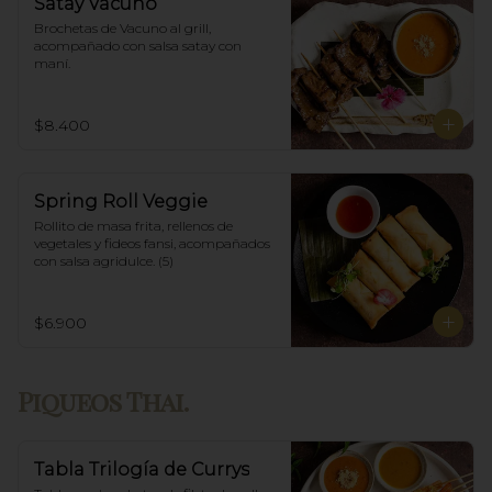
Satay Vacuno
Brochetas de Vacuno al grill, 
acompañado con salsa satay con 
maní.
$8.400
Spring Roll Veggie
Rollito de masa frita, rellenos de 
vegetales y fideos fansi, acompañados  
con salsa agridulce. (5)
$6.900
Piqueos Thai.
Tabla Trilogía de Currys