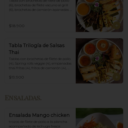
Tabla con brochetas de filete de pollo 
(6), brochetas de filete vacuno al grill 
(6), brochetas de camarón apanadas 
con panko y fritas (6), acompañadas 
con salsa de currys massaman, rojo y 
amarillo.
$18.900
Tabla Trilogía de Salsas
Thai
Tablas con brochetas de filete de pollo 
(4), Spring rolls veggie (4), empanadas 
thai fritas (4), fritos de camarón (4), 
acompañadas con salsa Spring Roll, 
$19.900
Salsa de Maní y Soja spicy.
Ensaladas.
Ensalada Mango chicken
trozos de filete de pollo a la plancha 
acompañado de lechuga fresca 