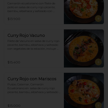
Camarón ecuatoriano con filete de 
pollo en salsa de curry rojo picante, 
bambu, albahaca y salteado con 
vegetales de la estación, incluye 
$13.900
porción de arroz blanco.
Curry Rojo Vacuno
Filete de Vacuno en salsa de curry rojo 
picante, bambu, albahaca y salteado 
con vegetales de la estación, incluye 
porción de arroz blanco.
$15.400
Curry Rojo con Mariscos
Pulpo, Calamar, Camarón 
Ecuatoriano en  salsa de curry rojo 
picante, bambu, albahaca y salteado 
con vegetales de la estación, incluye 
porción de arroz blanco.
$15.000