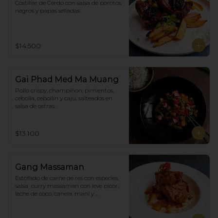
Costillar de Cerdo con salsa de porotos 
negros y papas selladas
$14.500
Gai Phad Med Ma Muang
Pollo crispy, champiñon, pimientos, 
cebolla, cebollín y cajú, salteados en 
salsa de ostras.
$13.100
Gang Massaman
Estofado de carne de res con especies, 
salsa  curry massaman con leve picor,  
leche de coco, canela, maní y 
acompañado de papas selladas.