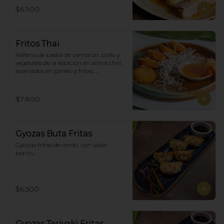
$6.900
Fritos Thai
Relleno de pasta de camarón, pollo y 
vegetales de la estación en aliños thai, 
apanados en panko y fritas, 
acompañadas con salsa agridulce. (5)
$7.800
Gyozas Buta Fritas
Gyozas fritas de cerdo  con salsa 
ponzu
$6.500
Gyozas Teriyaki Fritas