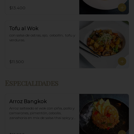
$13.400
Tofu al Wok
con salsa de ostras, ajo,  cebollin,  tofu y 
verduras.
$11.500
Especialidades
Arroz Bangkok
Arroz salteado al wok con piña, pollo y 
camarones, pimentón, cebolla, 
zanahoria en mix de salsa thai spicy y 
ostras.