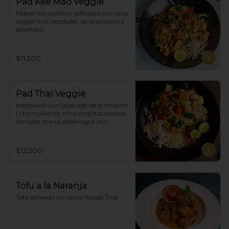
Pad Kee Mao Veggie
Fideos rice asiáticos salteados con salsa 
veggie thai, vegetales  de la estación y 
albahaca.
$11.500
Pad Thai Veggie
preparado con vegetales de la estación, 
( champiñones, mini choclitos enanos, 
tomates cherry, espárragos etc)
$12.500
Tofu a la Naranja
Tofu salteado con salsa Veggie Thai