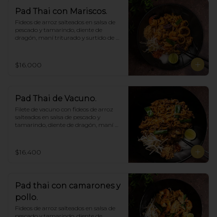
Pad Thai con Mariscos.
Fideos de arroz salteados en salsa de 
pescado y tamarindo, diente de 
dragón, maní triturado y surtido de 
mariscos.
$16.000
Pad Thai de Vacuno.
Filete de vacuno con fideos de arroz 
salteados en salsa de pescado y 
tamarindo, diente de dragón, maní 
triturado.
$16.400
Pad thai con camarones y
pollo.
Fideos de arroz salteados en salsa de 
pescado y tamarindo, diente de 