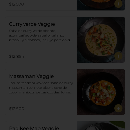
$12.500
Curry verde Veggie
Salsa de curry verde picante, 
acompañado de zapallo italiano, 
brócoli  y albahaca, incluye porción de 
arroz blanco.
$12.894
Massaman Veggie
Tofu salteado al wok con salsa de curry 
massaman con leve picor , leche de 
coco,  maní, con papas cocidas, tomate 
cherry,  Incluye porción de arroz 
blanco.
$12.900
Pad Kee Mao Veggie