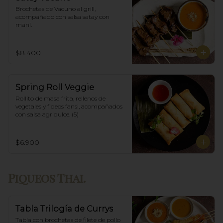
Brochetas de Vacuno al grill, 
acompañado con salsa satay con 
maní.
$8.400
Spring Roll Veggie
Rollito de masa frita, rellenos de 
vegetales y fideos fansi, acompañados  
con salsa agridulce. (5)
$6.900
Piqueos Thai.
Tabla Trilogía de Currys
Tabla con brochetas de filete de pollo 