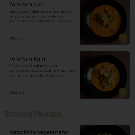
Tom Yam Gai
clásica sopa tailandesa preparada con 
lemon grass, pollo, leche de coco, 
champiñones y especias Tailandesas.
$8.900
Tom Yam Kum
Clásica sopa thailandesa con 
camarones y suave picante, preparada 
con  lemon grass, leche de coco, 
champiñones y especias thai.
$8.900
Fondos Veggies
Arroz Frito Vegetariano