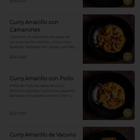
$15.000
Curry Amarillo con
Camarones
Camarón Ecuatoriano en salsa de 
curry amarillo picante , cúrcuma y 
especies, salteada con papas, tomate 
cherry, pimiento. Incluye porción de 
$14.400
arroz blanco.
Curry Amarillo con Pollo
Filete de Pollo en salsa de curry 
amarillo picante, cúrcuma y especies, 
salteada con papas, tomate cherry, 
pimiento. Incluye porción de arroz 
blanco.
$12.900
Curry Amarillo de Vacuno