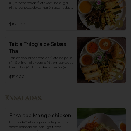
(6), brochetas de filete vacuno al grill 
(6), brochetas de camarón apanadas 
con panko y fritas (6), acompañadas 
con salsa de currys massaman, rojo y 
amarillo.
$18.900
Tabla Trilogía de Salsas
Thai
Tablas con brochetas de filete de pollo 
(4), Spring rolls veggie (4), empanadas 
thai fritas (4), fritos de camarón (4), 
acompañadas con salsa Spring Roll, 
$19.900
Salsa de Maní y Soja spicy.
Ensaladas.
Ensalada Mango chicken
trozos de filete de pollo a la plancha 
acompañado de lechuga fresca 