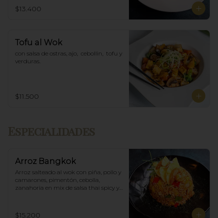
$13.400
Tofu al Wok
con salsa de ostras, ajo,  cebollin,  tofu y 
verduras.
$11.500
Especialidades
Arroz Bangkok
Arroz salteado al wok con piña, pollo y 
camarones, pimentón, cebolla, 
zanahoria en mix de salsa thai spicy y 
ostras.
$15.200