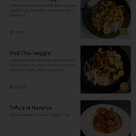
Fideos rice asiáticos salteados con salsa 
veggie thai, vegetales  de la estación y 
albahaca.
$11.500
Pad Thai Veggie
preparado con vegetales de la estación, 
( champiñones, mini choclitos enanos, 
tomates cherry, espárragos etc)
$12.500
Tofu a la Naranja
Tofu salteado con salsa Veggie Thai