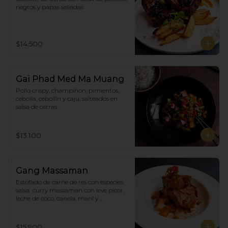
negros y papas selladas
$14.500
Gai Phad Med Ma Muang
Pollo crispy, champiñon, pimientos, 
cebolla, cebollín y cajú, salteados en 
salsa de ostras.
$13.100
Gang Massaman
Estofado de carne de res con especies, 
salsa  curry massaman con leve picor,  
leche de coco, canela, maní y 
acompañado de papas selladas.
$15.900