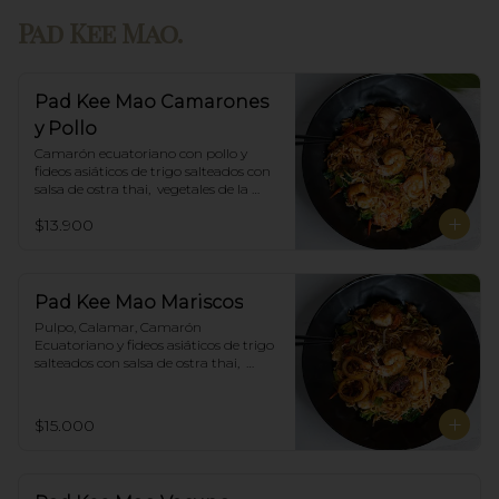
Pad Kee Mao.
Pad Kee Mao Camarones
y Pollo
Camarón ecuatoriano con pollo y 
fideos asiáticos de trigo salteados con 
salsa de ostra thai,  vegetales de la 
estación y albahaca.
$13.900
Pad Kee Mao Mariscos
Pulpo, Calamar, Camarón 
Ecuatoriano y fideos asiáticos de trigo 
salteados con salsa de ostra thai,  
vegetales de la estación y albahaca.
$15.000