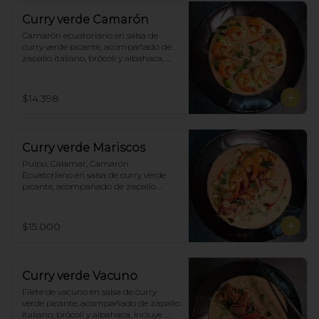
Curry verde Camarón
Camarón ecuatoriano en salsa de 
curry verde picante, acompañado de 
zapallo italiano, brócoli y albahaca, 
incluye porción de arroz blanco.
$14.398
Curry verde Mariscos
Pulpo, Calamar, Camarón 
Ecuatoriano en salsa de curry verde 
picante, acompañado de zapallo 
italiano, brócoli y albahaca, incluye 
porción de arroz blanco.
$15.000
Curry verde Vacuno
Filete de vacuno en salsa de curry 
verde picante, acompañado de zapallo 
italiano, brócoli y albahaca, incluye 