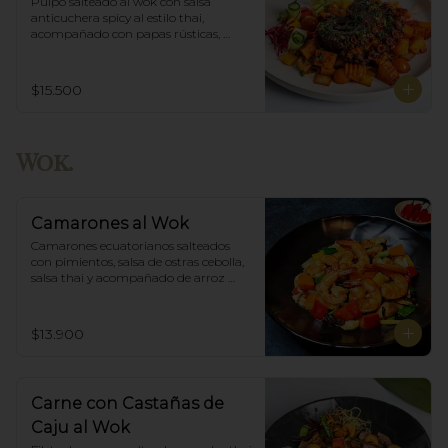
Pulpo salteado al wok con salsa 
anticuchera spicy al estilo thai, 
acompañado con papas rústicas, 
verduras del huerto y chimichurri.
$15.500
Wok.
Camarones al Wok
Camarones ecuatorianos salteados 
con pimientos, salsa de ostras cebolla,  
salsa thai y acompañado de arroz 
blanco.
$13.900
Carne con Castañas de
Caju al Wok