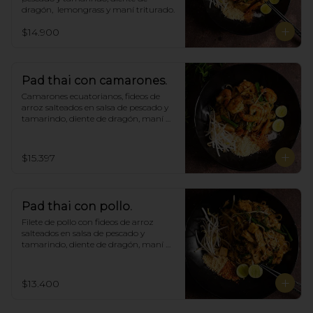
dragón,  lemongrass y maní triturado.
$14.900
Pad thai con camarones.
Camarones ecuatorianos, fideos de 
arroz salteados en salsa de pescado y 
tamarindo, diente de dragón, maní 
triturado.
$15.397
Pad thai con pollo.
Filete de pollo con fideos de arroz 
salteados en salsa de pescado y 
tamarindo, diente de dragón, maní 
triturado.
$13.400