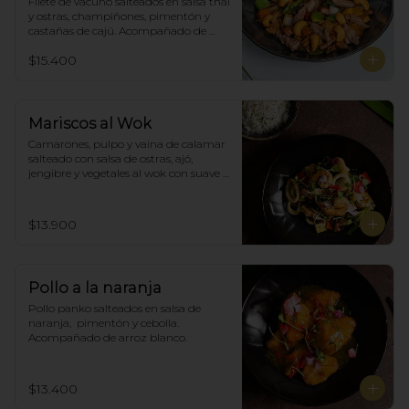
Filete de vacuno salteados en salsa thai 
y ostras, champiñones, pimentón y  
castañas de cajú. Acompañado de 
arroz de blanco
$15.400
Mariscos al Wok
Camarones, pulpo y vaina de calamar 
salteado con salsa de ostras, ajó, 
jengibre y vegetales al wok con suave 
salsa thai, acompañado de arroz.
$13.900
Pollo a la naranja
Pollo panko salteados en salsa de 
naranja,  pimentón y cebolla.  
Acompañado de arroz blanco.
$13.400