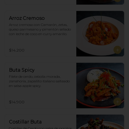
Arroz Cremoso
Arroz cremoso con Camarón, zetas, 
queso parmesano y pimentón sellado 
con leche de coco en curry amarillo.
$14.200
Buta Spicy
Filete de cerdo, cebolla morada, 
zanahoria, zapallito italiano salteado 
en salsa apple spicy.
$14.900
Costillar Buta
Costillar de Cerdo con salsa de porotos 