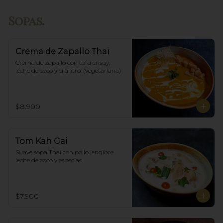
Sopas.
Crema de Zapallo Thai
Crema de zapallo con tofu crispy,  
leche de coco y cilantro. (vegetariana)
$8.900
Tom Kah Gai
Suave sopa Thai con pollo jengibre 
leche de coco y especias.
$7.900