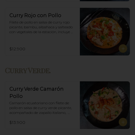
Curry Rojo con Pollo
Filete de pollo en salsa de curry rojo 
picante, bambu, albahaca y salteado 
con vegetales de la estación, incluye 
porción de arroz blanco.
$12.900
Curry Verde.
Curry Verde Camarón
Pollo
Camarón ecuatoriano con filete de 
pollo en salsa de curry verde picante, 
acompañado de zapallo italiano,  
brócoli y albahaca, incluye porción de 
$13.900
arroz blanco.