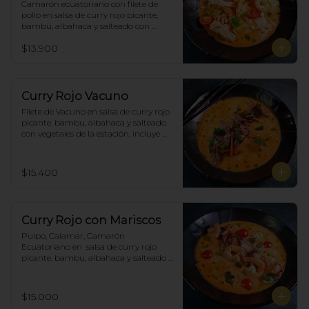
Camarón ecuatoriano con filete de 
pollo en salsa de curry rojo picante, 
bambu, albahaca y salteado con 
vegetales de la estación, incluye 
$13.900
porción de arroz blanco.
Curry Rojo Vacuno
Filete de Vacuno en salsa de curry rojo 
picante, bambu, albahaca y salteado 
con vegetales de la estación, incluye 
porción de arroz blanco.
$15.400
Curry Rojo con Mariscos
Pulpo, Calamar, Camarón 
Ecuatoriano en  salsa de curry rojo 
picante, bambu, albahaca y salteado 
con vegetales de la estación, incluye 
porción de arroz blanco.
$15.000