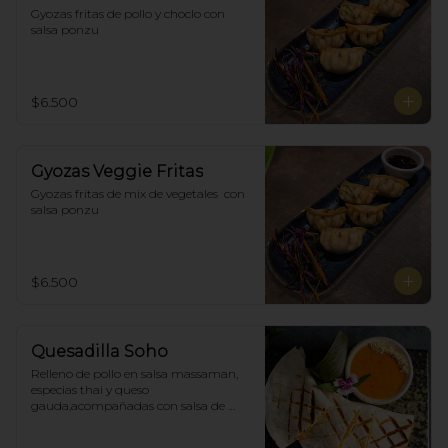
Gyozas fritas de pollo y choclo con 
salsa ponzu
$6.500
Gyozas Veggie Fritas
Gyozas fritas de mix de vegetales  con 
salsa ponzu
$6.500
Quesadilla Soho
Relleno de pollo en salsa massaman, 
especias thai y queso 
gauda,acompañadas con salsa de 
satay con maní. (4)