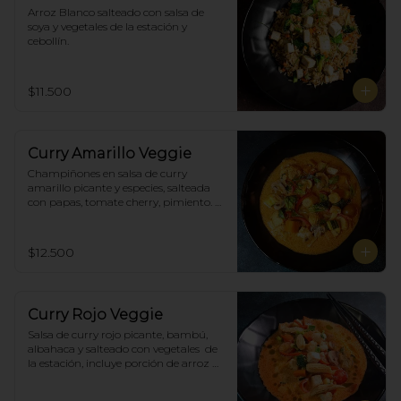
Arroz Blanco salteado con salsa de 
soya y vegetales de la estación y 
cebollín.
$11.500
Curry Amarillo Veggie
Champiñones en salsa de curry 
amarillo picante y especies, salteada 
con papas, tomate cherry, pimiento. 
Incluye porción de arroz blanco.
$12.500
Curry Rojo Veggie
Salsa de curry rojo picante, bambú, 
albahaca y salteado con vegetales  de 
la estación, incluye porción de arroz 
blanco.