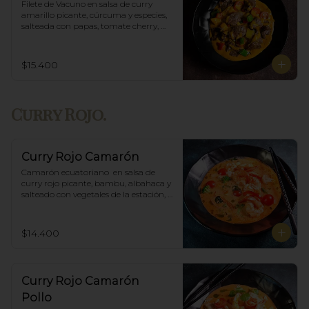
Filete de Vacuno en salsa de curry 
amarillo picante, cúrcuma y especies, 
salteada con papas, tomate cherry, 
pimiento. Incluye porción de arroz 
blanco.
$15.400
Curry Rojo.
Curry Rojo Camarón
Camarón ecuatoriano  en salsa de 
curry rojo picante, bambu, albahaca y 
salteado con vegetales de la estación, 
incluye porción de arroz blanco.
$14.400
Curry Rojo Camarón
Pollo