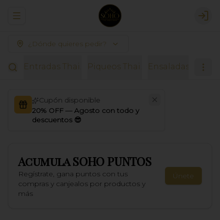
Abrir menu de navegación
Logi
¿Dónde quieres pedir?
Entradas Thai.
Piqueos Thai.
Ensaladas.
Sopas
Cupón disponible
20% OFF — Agosto con todo y
descuentos 😎
Acumula
SOHO PUNTOS
Regístrate, gana puntos con tus
Únete
compras y canjealos por productos y
más