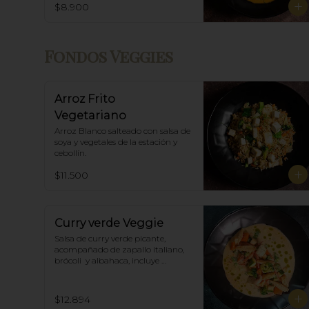
$8.900
Fondos Veggies
Arroz Frito
Vegetariano
Arroz Blanco salteado con salsa de 
soya y vegetales de la estación y 
cebollín.
$11.500
Curry verde Veggie
Salsa de curry verde picante, 
acompañado de zapallo italiano, 
brócoli  y albahaca, incluye 
porción de arroz blanco.
$12.894