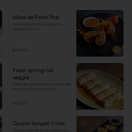
Alitas de Pollo Thai
Alitas de pollo marinadas con 
especias thai. (5)
$9.400
Fresh spring roll
veggie
rollito de masa de arroz hidratada 
relleno de fideos vemicelli
$6.900
Gyozas Teriyaki Fritas
Gyozas fritas de pollo y choclo con 