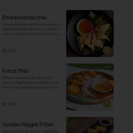
Empanaditas thai
Suave pasta de camarones, pollo y 
vegetales de la estación en aliños 
thai, envueltas en masa wantán y 
fritas, acompañadas con salsa 
agridulce. (5)
$6.900
Fritos Thai
Relleno de pasta de camarón, 
pollo y vegetales de la estación en 
aliños thai, apanados en panko y 
fritas, acompañadas con salsa 
agridulce. (5)
$7.800
Gyozas Veggie Fritas
Gyozas fritas de mix de vegetales  