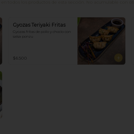
n todos los productos de esta sección. No acumulable con otros
Gyozas Teriyaki Fritas
Gyozas fritas de pollo y choclo con 
salsa ponzu
$6.500