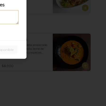
les
$10.900
Tom Yam Gai
clásica sopa tailandesa preparada 
con lemon grass, pollo, leche de 
sponible
coco, champiñones y especias 
Tailandesas.
$8.900