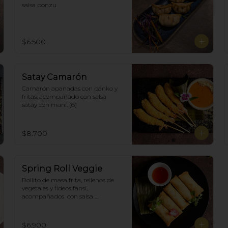
salsa ponzu
$6.500
Satay Camarón
Camarón apanadas con panko y 
fritas, acompañado con salsa 
satay con maní. (6)
$8.700
Spring Roll Veggie
Rollito de masa frita, rellenos de 
vegetales y fideos fansi, 
acompañados  con salsa 
agridulce. (5)
$6.900