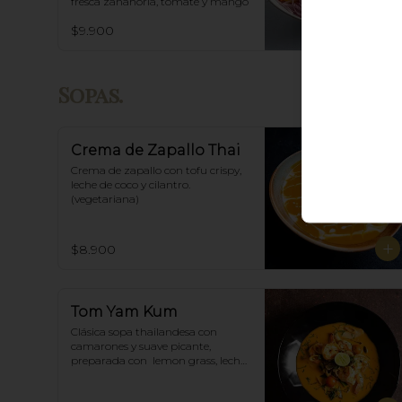
fresca zanahoria, tomate y mango
$9.900
Sopas.
Crema de Zapallo Thai
Crema de zapallo con tofu crispy,  
leche de coco y cilantro. 
(vegetariana)
$8.900
Tom Yam Kum
Clásica sopa thailandesa con 
camarones y suave picante, 
preparada con  lemon grass, leche 
de coco, champiñones y especias 
thai.