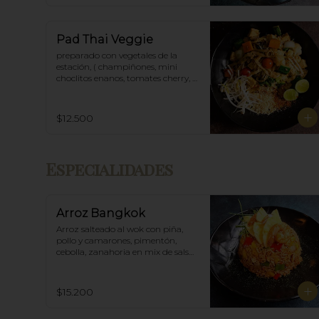
Pad Thai Veggie
preparado con vegetales de la 
estación, ( champiñones, mini 
choclitos enanos, tomates cherry, 
espárragos etc)
$12.500
Especialidades
Arroz Bangkok
Arroz salteado al wok con piña, 
pollo y camarones, pimentón, 
cebolla, zanahoria en mix de salsa 
thai spicy y ostras.
$15.200