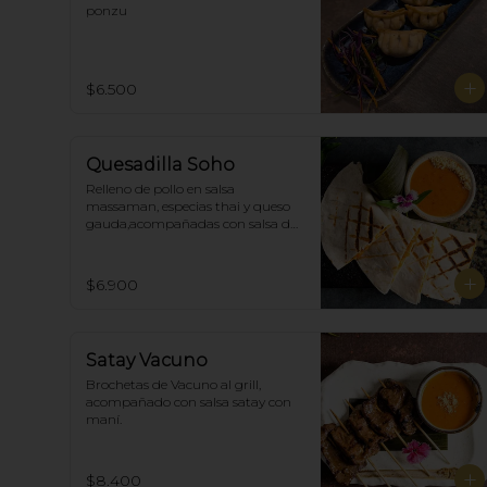
ponzu
$6.500
Quesadilla Soho
Relleno de pollo en salsa 
massaman, especias thai y queso 
gauda,acompañadas con salsa de 
satay con maní. (4)
$6.900
Satay Vacuno
Brochetas de Vacuno al grill, 
acompañado con salsa satay con 
maní.
$8.400