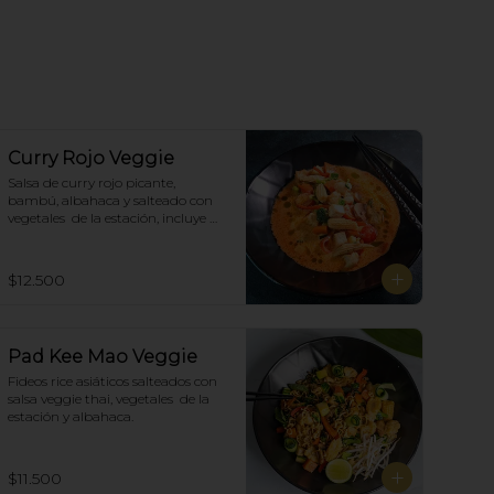
Curry Rojo Veggie
Salsa de curry rojo picante, 
bambú, albahaca y salteado con 
vegetales  de la estación, incluye 
porción de arroz blanco.
$12.500
Pad Kee Mao Veggie
Fideos rice asiáticos salteados con 
salsa veggie thai, vegetales  de la 
estación y albahaca.
$11.500