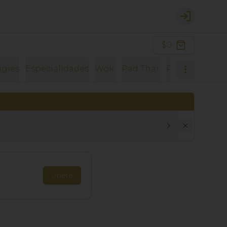
Login
$0
gies
Especialidades
Wok.
Pad Thai.
Pad Kee Mao.
Únete