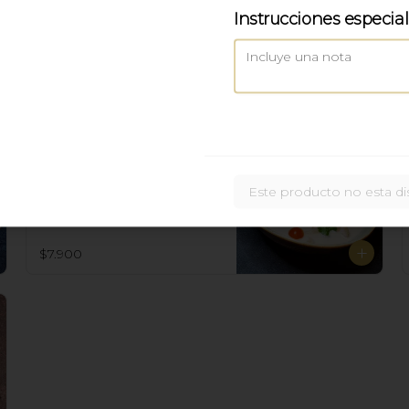
Instrucciones especia
$9.900
Tom Kah Gai
Suave sopa Thai con pollo jengibre 
leche de coco y especias.
Este producto no esta di
$7.900