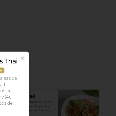
s Thai
Close
le
alsas de
ll.
s (4),
Thai Beef Salad
y (4),
carne de vacuno marinada asada 
tos de
y cortada en delgadas laminas y 
preparada con vegetales frescos y 
aderezo tailandés.