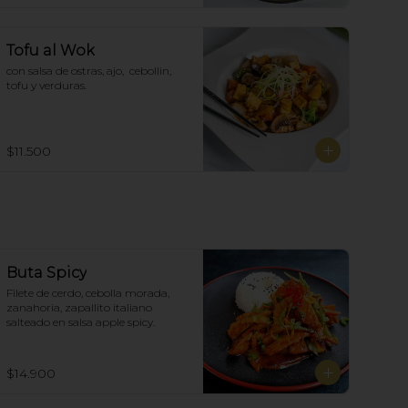
Tofu al Wok
con salsa de ostras, ajo,  cebollin,  
tofu y verduras.
$11.500
Buta Spicy
Filete de cerdo, cebolla morada, 
zanahoria, zapallito italiano 
salteado en salsa apple spicy.
$14.900