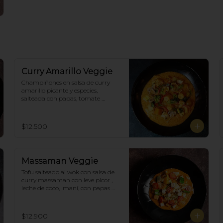
Curry Amarillo Veggie
Champiñones en salsa de curry 
amarillo picante y especies, 
salteada con papas, tomate 
cherry, pimiento. Incluye porción 
de arroz blanco.
$12.500
Massaman Veggie
Tofu salteado al wok con salsa de 
curry massaman con leve picor , 
leche de coco,  maní, con papas 
cocidas, tomate cherry,  Incluye 
porción de arroz blanco.
$12.900