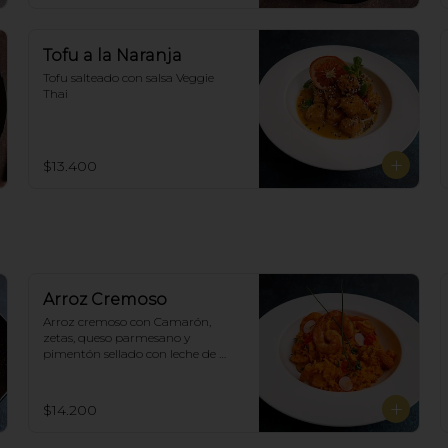
Tofu a la Naranja
Tofu salteado con salsa Veggie 
Thai
$13.400
Arroz Cremoso
Arroz cremoso con Camarón, 
zetas, queso parmesano y 
pimentón sellado con leche de 
coco en curry amarillo.
$14.200