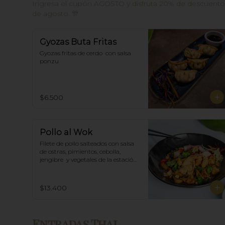
Ingresa el cupón AGOSTO y disfruta 20% de descuento e
de agosto. 🎊
Gyozas Buta Fritas
Gyozas fritas de cerdo  con salsa 
ponzu
$6.500
Pollo al Wok
Filete de pollo salteados con salsa 
de ostras, pimientos, cebolla, 
jengibre  y vegetales de la estación, 
acompañado de arroz blanco.
$13.400
Entradas Thai.