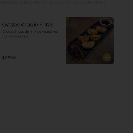
 descuentos. No aplica propina. Válido del 01 al 31
Gyozas Veggie Fritas
Gyozas fritas de mix de vegetales  
con salsa ponzu
$6.500