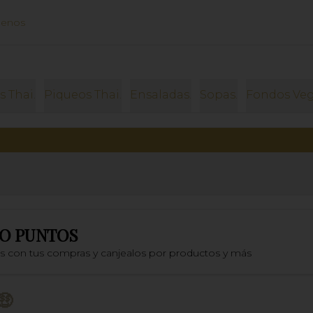
uenos
s Thai.
Piqueos Thai.
Ensaladas.
Sopas.
Fondos Veg
O PUNTOS
os con tus compras y canjealos por productos y más
🤑