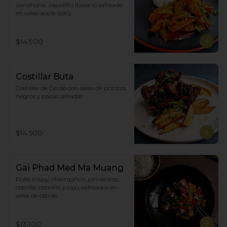
zanahoria, zapallito italiano salteado 
en salsa apple spicy.
$14.900
Costillar Buta
Costillar de Cerdo con salsa de porotos 
negros y papas selladas
$14.500
Gai Phad Med Ma Muang
Pollo crispy, champiñon, pimientos, 
cebolla, cebollín y cajú, salteados en 
salsa de ostras.
$13.100