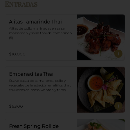
Entradas
Alitas Tamarindo Thai
Alitas de pollo marinadas en salsa 
massaman y salsa thai de  tamarindo. 
(5)
$10.000
Empanaditas Thai
Suave pasta de camarones, pollo y 
vegetales de la estación en aliños thai, 
envueltas en masa wantán y fritas, 
acompañadascon salsa agridulce. (5)
$6.900
Fresh Spring Roll de