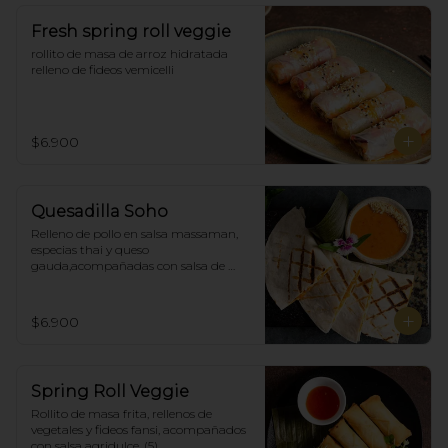
Fresh spring roll veggie
rollito de masa de arroz hidratada 
relleno de fideos vemicelli
$6.900
Quesadilla Soho
Relleno de pollo en salsa massaman, 
especias thai y queso 
gauda,acompañadas con salsa de 
satay con maní. (4)
$6.900
Spring Roll Veggie
Rollito de masa frita, rellenos de 
vegetales y fideos fansi, acompañados  
con salsa agridulce. (5)