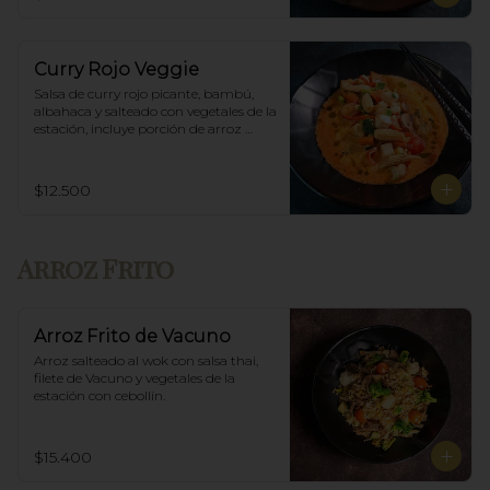
Curry Rojo Veggie
Salsa de curry rojo picante, bambú, 
albahaca y salteado con vegetales de la 
estación, incluye porción de arroz 
blanco.
$12.500
Arroz Frito
Arroz Frito de Vacuno
Arroz salteado al wok con salsa thai, 
filete de Vacuno y vegetales de la 
estación con cebollín.
$15.400