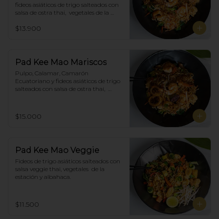
fideos asiáticos de trigo salteados con 
salsa de ostra thai,  vegetales de la 
estación y albahaca.
$13.900
Pad Kee Mao Mariscos
Pulpo, Calamar, Camarón 
Ecuatoriano y fideos asiáticos de trigo 
salteados con salsa de ostra thai,  
vegetales de la estación y albahaca.
$15.000
Pad Kee Mao Veggie
Fideos de trigo asiáticos salteados con 
salsa veggie thai, vegetales  de la 
estación y albahaca.
$11.500