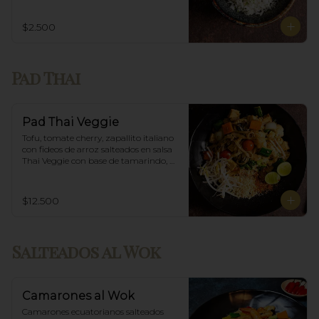
$2.500
Pad Thai
Pad Thai Veggie
Tofu, tomate cherry, zapallito italiano 
con fideos de arroz salteados en salsa 
Thai Veggie con base de tamarindo, 
diente de dragón y maní.
$12.500
Salteados al Wok
Camarones al Wok
Camarones ecuatorianos salteados 