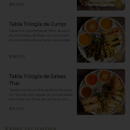
$8.400
Tabla Trilogía de Currys
Tabla con brochetas de filete de pollo 
(6), brochetas de filete vacuno al grill 
(6), brochetas de camarón apanadas 
con panko y fritas (6), acompañadas 
con salsa de currys massaman, rojo y 
amarillo.
$18.900
Tabla Trilogía de Salsas
Thai
Tablas con brochetas de filete de pollo 
(4), Spring rolls veggie (4), empanadas 
thai fritas (4), fritos de camarón (4), 
acompañadas con salsa Spring Roll, 
$19.900
Salsa de Maní y Soja spicy.
Especialidades