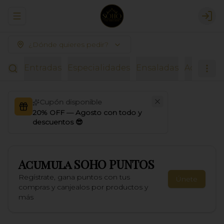
Abrir menu de navegación
Logi
¿Dónde quieres pedir?
Entradas
Especialidades
Ensaladas
Acompañ
Cupón disponible
20% OFF — Agosto con todo y
descuentos 😎
Acumula
SOHO PUNTOS
Regístrate, gana puntos con tus
Únete
compras y canjealos por productos y
más