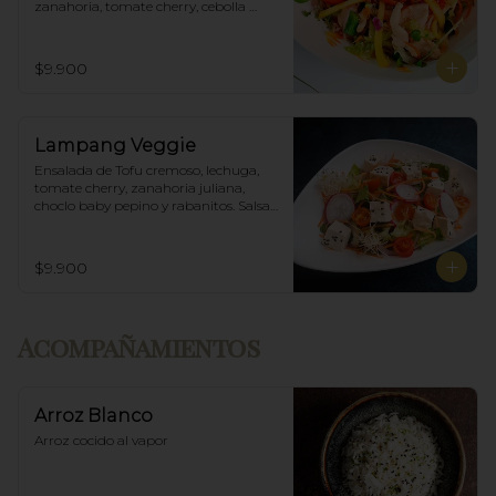
zanahoria, tomate cherry, cebolla 
morada, mango y salsa agridulce.
$9.900
Lampang Veggie
Ensalada de Tofu cremoso, lechuga, 
tomate cherry, zanahoria juliana, 
choclo baby pepino y rabanitos. Salsa 
ponzu veggie.
$9.900
Acompañamientos
Arroz Blanco
Arroz cocido al vapor