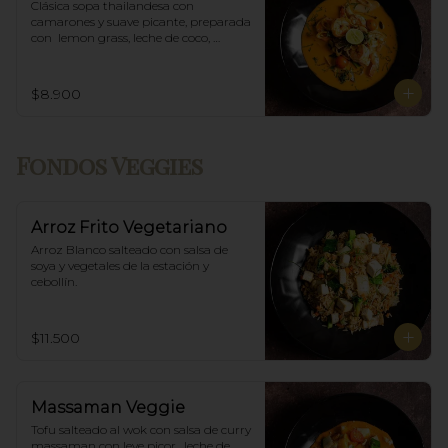
Clásica sopa thailandesa con 
camarones y suave picante, preparada 
con  lemon grass, leche de coco, 
champiñones y especias thai.
$8.900
Fondos Veggies
Arroz Frito Vegetariano
Arroz Blanco salteado con salsa de 
soya y vegetales de la estación y 
cebollín.
$11.500
Massaman Veggie
Tofu salteado al wok con salsa de curry 
massaman con leve picor , leche de 