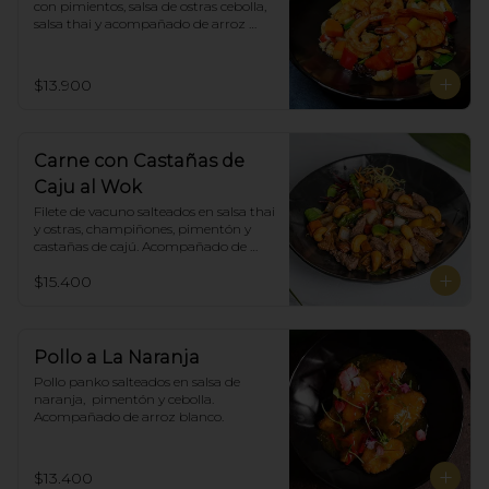
con pimientos, salsa de ostras cebolla, 
salsa thai y acompañado de arroz 
blanco.
$13.900
Carne con Castañas de
Caju al Wok
Filete de vacuno salteados en salsa thai 
y ostras, champiñones, pimentón y  
castañas de cajú. Acompañado de 
arroz de blanco
$15.400
Pollo a La Naranja
Pollo panko salteados en salsa de 
naranja,  pimentón y cebolla.  
Acompañado de arroz blanco.
$13.400