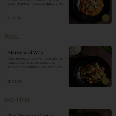
coco,  maní, con papas cocidas, tomate 
cherry,  Incluye porción de arroz 
blanco.
$12.900
Wok.
Mariscos al Wok
Camarones, pulpo y vaina de calamar 
salteado con salsa de ostras, ajó, 
jengibre y vegetales al wok con suave 
salsa thai, acompañado de arroz.
$13.900
Pad Thai.
Pad Thai con Mariscos.