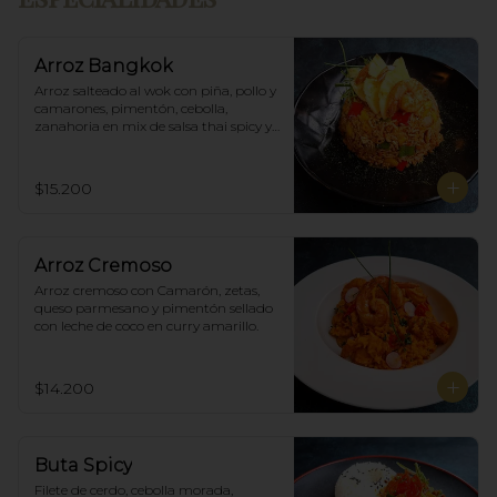
Arroz Bangkok
Arroz salteado al wok con piña, pollo y 
camarones, pimentón, cebolla, 
zanahoria en mix de salsa thai spicy y 
ostras.
$15.200
Arroz Cremoso
Arroz cremoso con Camarón, zetas, 
queso parmesano y pimentón sellado 
con leche de coco en curry amarillo.
$14.200
Buta Spicy
Filete de cerdo, cebolla morada, 