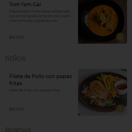
Tom Yam Gai
Clásica sopa thailandesa, preparada 
con lemon grass, leche de coco, pollo, 
champiñones y especias thai.
$8.900
Niños
Filete de Pollo con papas
fritas
Filete de Pollo con papas fritas
$8.900
Bebidas