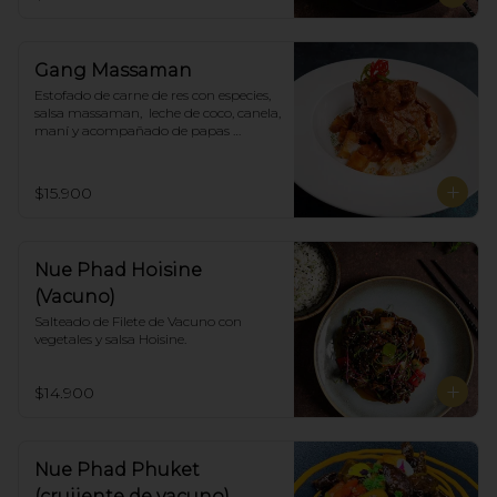
Gang Massaman
Estofado de carne de res con especies, 
salsa massaman,  leche de coco, canela, 
maní y acompañado de papas 
selladas.
$15.900
Nue Phad Hoisine
(Vacuno)
Salteado de Filete de Vacuno con 
vegetales y salsa Hoisine.
$14.900
Nue Phad Phuket
(crujiente de vacuno)