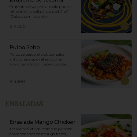
Crujiente de vacuno al estilo phuket, 
pimentón, cebolla y salsa del Chef 
(Dulce y semi picante)
$14.500
Pulpo Soho
Pulpo salteado al wok con salsa 
anticuchera spicy al estilo thai, 
acompañado con papas rústicas, 
verduras del huerto y chimichurri.
$15.500
Ensaladas
Ensalada Mango Chicken
Trozos de filete de pollo a la plancha 
acompañados de lechuga fresca, 