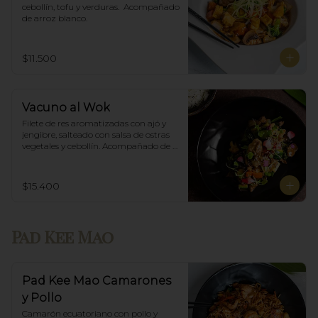
cebollín, tofu y verduras.  Acompañado 
de arroz blanco.
$11.500
Vacuno al Wok
Filete de res aromatizadas con ajó y 
jengibre, salteado con salsa de ostras 
vegetales y cebollín. Acompañado de 
arroz blanco.
$15.400
Pad Kee Mao
Pad Kee Mao Camarones
y Pollo
Camarón ecuatoriano con pollo y 