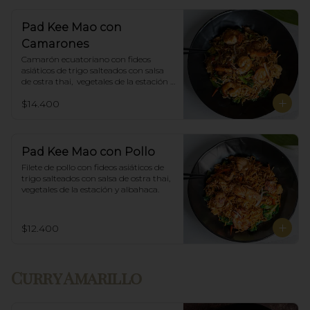
Pad Kee Mao con
Camarones
Camarón ecuatoriano con fideos 
asiáticos de trigo salteados con salsa 
de ostra thai,  vegetales de la estación y 
albahaca.
$14.400
Pad Kee Mao con Pollo
Filete de pollo con fideos asiáticos de 
trigo salteados con salsa de ostra thai, 
vegetales de la estación y albahaca.
$12.400
Curry Amarillo