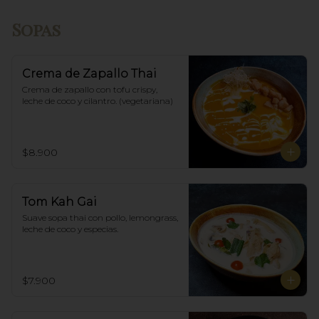
Sopas
Crema de Zapallo Thai
Crema de zapallo con tofu crispy,  
leche de coco y cilantro. (vegetariana)
$8.900
Tom Kah Gai
Suave sopa thai con pollo, lemongrass, 
leche de coco y especias.
$7.900