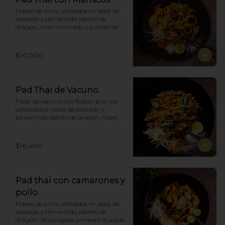
Fideos de arroz salteados en salsa de 
pescado y tamarindo, diente de 
dragón, maní triturado y surtido de 
mariscos.
$16.000
Pad Thai de Vacuno.
Filete de vacuno con fideos de arroz 
salteados en salsa de pescado y 
tamarindo, diente de dragón, maní 
triturado.
$16.400
Pad thai con camarones y
pollo.
Fideos de arroz salteados en salsa de 
pescado y tamarindo, diente de 
dragón,  lemongrass y maní triturado.