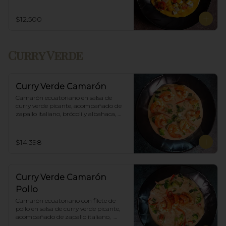
$12.500
Curry Verde
Curry Verde Camarón
Camarón ecuatoriano en salsa de 
curry verde picante, acompañado de 
zapallo italiano, brócoli y albahaca, 
incluye porción de arroz blanco.
$14.398
Curry Verde Camarón
Pollo
Camarón ecuatoriano con filete de 
pollo en salsa de curry verde picante, 
acompañado de zapallo italiano,  
brócoli y albahaca, incluye porción de 