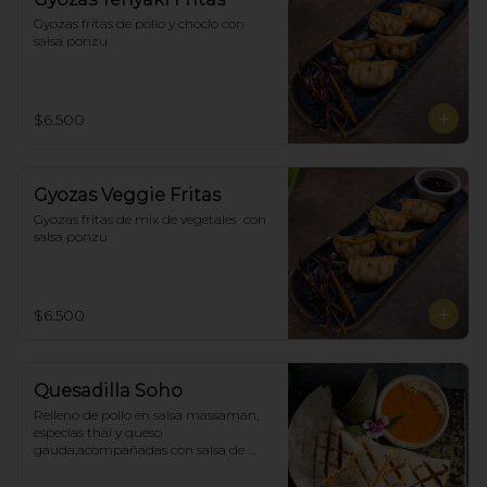
Gyozas fritas de pollo y choclo con 
salsa ponzu
$6.500
Gyozas Veggie Fritas
Gyozas fritas de mix de vegetales  con 
salsa ponzu
$6.500
Quesadilla Soho
Relleno de pollo en salsa massaman, 
especias thai y queso 
gauda,acompañadas con salsa de 
satay con maní. (4)