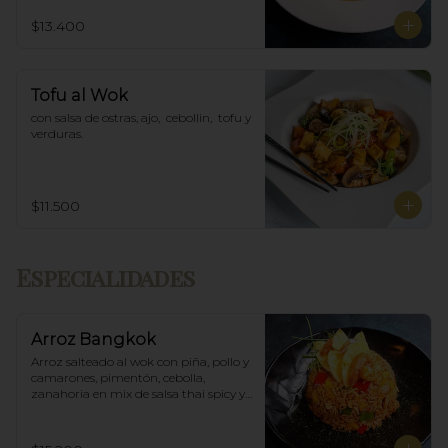
$13.400
Tofu al Wok
con salsa de ostras, ajo,  cebollin,  tofu y 
verduras.
$11.500
Especialidades
Arroz Bangkok
Arroz salteado al wok con piña, pollo y 
camarones, pimentón, cebolla, 
zanahoria en mix de salsa thai spicy y 
ostras.