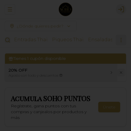
Abrir menu de navegación
Logi
¿Dónde quieres pedir?
Entradas Thai.
Piqueos Thai.
Ensaladas.
Sopas
Tienes
1
cupón disponible
20% OFF
Agosto con todo y descuentos 😎
Acumula
SOHO PUNTOS
Regístrate, gana puntos con tus
Únete
compras y canjealos por productos y
más