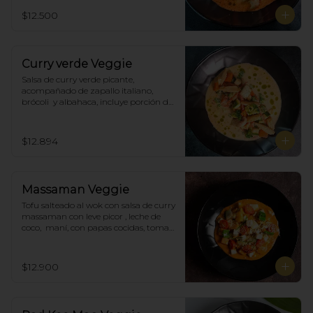
$12.500
Curry verde Veggie
Salsa de curry verde picante, 
acompañado de zapallo italiano, 
brócoli  y albahaca, incluye porción de 
arroz blanco.
$12.894
Massaman Veggie
Tofu salteado al wok con salsa de curry 
massaman con leve picor , leche de 
coco,  maní, con papas cocidas, tomate 
cherry,  Incluye porción de arroz 
blanco.
$12.900