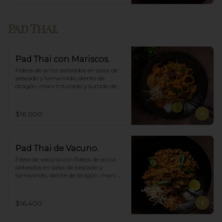
Pad Thai.
Pad Thai con Mariscos.
Fideos de arroz salteados en salsa de 
pescado y tamarindo, diente de 
dragón, maní triturado y surtido de 
mariscos.
$16.000
Pad Thai de Vacuno.
Filete de vacuno con fideos de arroz 
salteados en salsa de pescado y 
tamarindo, diente de dragón, maní 
triturado.
$16.400