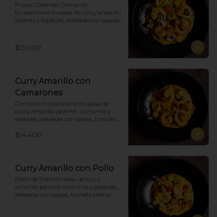
Pulpo, Calamar, Camarón 
Ecuatoriano en salsa de curry amarillo 
picante y especies, salteada con papas, 
tomate cherry , pimiento. Incluye 
porción de arroz blanco.
$15.000
Curry Amarillo con
Camarones
Camarón Ecuatoriano en salsa de 
curry amarillo picante , cúrcuma y 
especies, salteada con papas, tomate 
cherry, pimiento. Incluye porción de 
$14.400
arroz blanco.
Curry Amarillo con Pollo
Filete de Pollo en salsa de curry 
amarillo picante, cúrcuma y especies, 
salteada con papas, tomate cherry, 
pimiento. Incluye porción de arroz 
blanco.