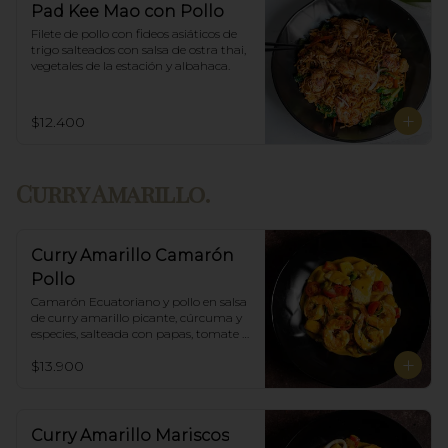
Pad Kee Mao con Pollo
Filete de pollo con fideos asiáticos de 
trigo salteados con salsa de ostra thai,  
vegetales de la estación y albahaca.
$12.400
Curry Amarillo.
Curry Amarillo Camarón
Pollo
Camarón Ecuatoriano y pollo en salsa 
de curry amarillo picante, cúrcuma y 
especies, salteada con papas, tomate 
cherry, pimiento. Incluye porción de 
$13.900
arroz blanco.
Curry Amarillo Mariscos