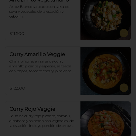
Arroz Blanco salteado con salsa de 
soya y vegetales de la estación y 
cebollín.
$11.500
Curry Amarillo Veggie
Champiñones en salsa de curry 
amarillo picante y especies, salteada 
con papas, tomate cherry, pimiento. 
Incluye porción de arroz blanco.
$12.500
Curry Rojo Veggie
Salsa de curry rojo picante, bambú, 
albahaca y salteado con vegetales  de 
la estación, incluye porción de arroz 
blanco.