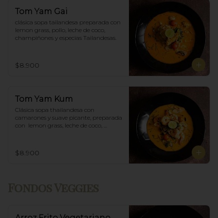
Tom Yam Gai
clásica sopa tailandesa preparada con 
lemon grass, pollo, leche de coco, 
champiñones y especias Tailandesas.
$8.900
Tom Yam Kum
Clásica sopa thailandesa con 
camarones y suave picante, preparada 
con  lemon grass, leche de coco, 
champiñones y especias thai.
$8.900
Fondos Veggies
Arroz Frito Vegetariano