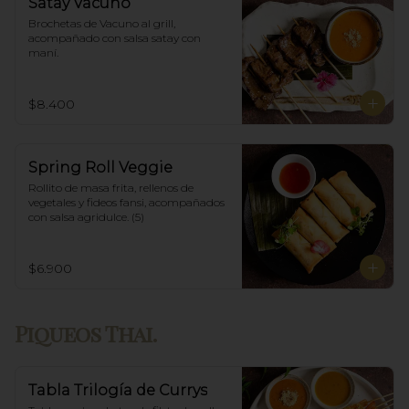
Satay Vacuno
Brochetas de Vacuno al grill, 
acompañado con salsa satay con 
maní.
$8.400
Spring Roll Veggie
Rollito de masa frita, rellenos de 
vegetales y fideos fansi, acompañados  
con salsa agridulce. (5)
$6.900
Piqueos Thai.
Tabla Trilogía de Currys