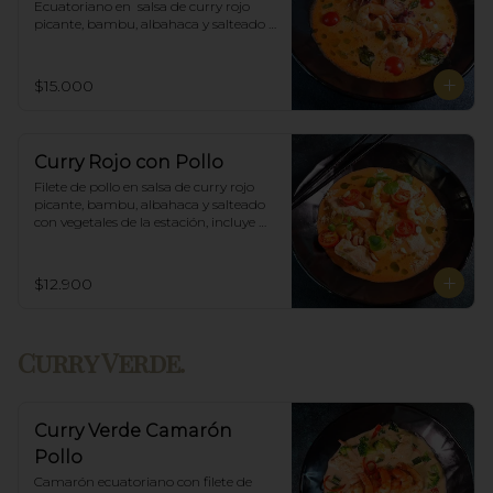
Ecuatoriano en  salsa de curry rojo 
picante, bambu, albahaca y salteado 
con vegetales de la estación, incluye 
porción de arroz blanco.
$15.000
Curry Rojo con Pollo
Filete de pollo en salsa de curry rojo 
picante, bambu, albahaca y salteado 
con vegetales de la estación, incluye 
porción de arroz blanco.
$12.900
Curry Verde.
Curry Verde Camarón
Pollo
Camarón ecuatoriano con filete de 