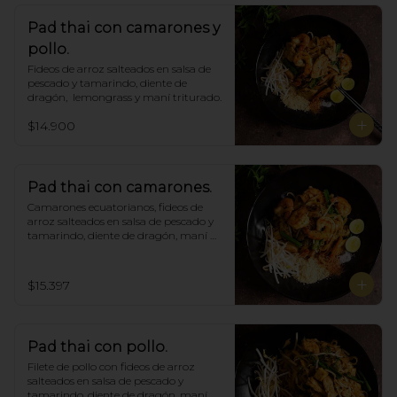
Pad thai con camarones y
pollo.
Fideos de arroz salteados en salsa de 
pescado y tamarindo, diente de 
dragón,  lemongrass y maní triturado.
$14.900
Pad thai con camarones.
Camarones ecuatorianos, fideos de 
arroz salteados en salsa de pescado y 
tamarindo, diente de dragón, maní 
triturado.
$15.397
Pad thai con pollo.
Filete de pollo con fideos de arroz 
salteados en salsa de pescado y 
tamarindo, diente de dragón, maní 