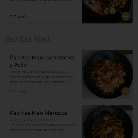
triturado.
$13.400
Pad Kee Mao.
Pad Kee Mao Camarones
y Pollo
Camarón ecuatoriano con pollo y 
fideos asiáticos de trigo salteados con 
salsa de ostra thai,  vegetales de la 
estación y albahaca.
$13.900
Pad Kee Mao Mariscos
Pulpo, Calamar, Camarón 
Ecuatoriano y fideos asiáticos de trigo 
salteados con salsa de ostra thai,  
vegetales de la estación y albahaca.