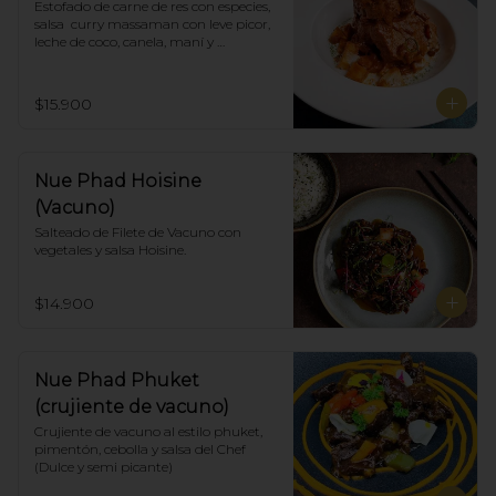
Estofado de carne de res con especies, 
salsa  curry massaman con leve picor,  
leche de coco, canela, maní y 
acompañado de papas selladas.
$15.900
Nue Phad Hoisine
(Vacuno)
Salteado de Filete de Vacuno con 
vegetales y salsa Hoisine.
$14.900
Nue Phad Phuket
(crujiente de vacuno)
Crujiente de vacuno al estilo phuket, 
pimentón, cebolla y salsa del Chef 
(Dulce y semi picante)