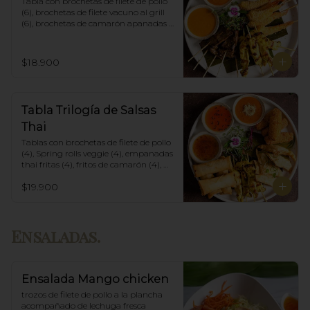
Tabla con brochetas de filete de pollo 
(6), brochetas de filete vacuno al grill 
(6), brochetas de camarón apanadas 
con panko y fritas (6), acompañadas 
con salsa de currys massaman, rojo y 
amarillo.
$18.900
Tabla Trilogía de Salsas
Thai
Tablas con brochetas de filete de pollo 
(4), Spring rolls veggie (4), empanadas 
thai fritas (4), fritos de camarón (4), 
acompañadas con salsa Spring Roll, 
$19.900
Salsa de Maní y Soja spicy.
Ensaladas.
Ensalada Mango chicken
trozos de filete de pollo a la plancha 
acompañado de lechuga fresca 