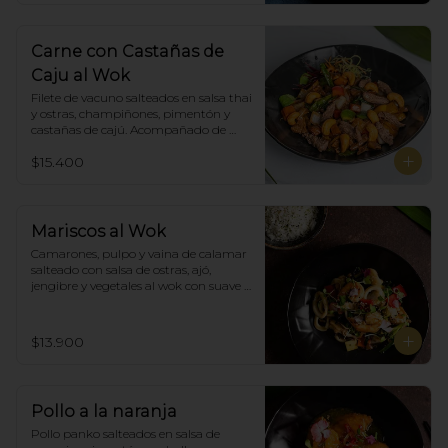
Carne con Castañas de
Caju al Wok
Filete de vacuno salteados en salsa thai 
y ostras, champiñones, pimentón y  
castañas de cajú. Acompañado de 
arroz de blanco
$15.400
Mariscos al Wok
Camarones, pulpo y vaina de calamar 
salteado con salsa de ostras, ajó, 
jengibre y vegetales al wok con suave 
salsa thai, acompañado de arroz.
$13.900
Pollo a la naranja
Pollo panko salteados en salsa de 