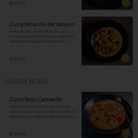
$12.900
Curry Amarillo de Vacuno
Filete de Vacuno en salsa de curry 
amarillo picante, cúrcuma y especies, 
salteada con papas, tomate cherry, 
pimiento. Incluye porción de arroz 
blanco.
$15.400
Curry Rojo.
Curry Rojo Camarón
Camarón ecuatoriano  en salsa de 
curry rojo picante, bambu, albahaca y 
salteado con vegetales de la estación, 
incluye porción de arroz blanco.
$14.400