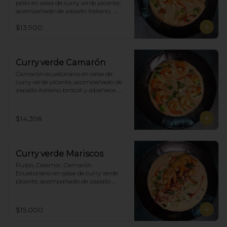
pollo en salsa de curry verde picante, 
acompañado de zapallo italiano,  
brócoli y albahaca, incluye porción de 
$13.900
arroz blanco.
Curry verde Camarón
Camarón ecuatoriano en salsa de 
curry verde picante, acompañado de 
zapallo italiano, brócoli y albahaca, 
incluye porción de arroz blanco.
$14.398
Curry verde Mariscos
Pulpo, Calamar, Camarón 
Ecuatoriano en salsa de curry verde 
picante, acompañado de zapallo 
italiano, brócoli y albahaca, incluye 
porción de arroz blanco.
$15.000