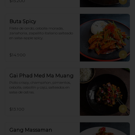
$15.200
Buta Spicy
Filete de cerdo, cebolla morada, 
zanahoria, zapallito italiano salteado 
en salsa apple spicy.
$14.900
Gai Phad Med Ma Muang
Pollo crispy, champiñon, pimientos, 
cebolla, cebollín y cajú, salteados en 
salsa de ostras.
$13.100
Gang Massaman