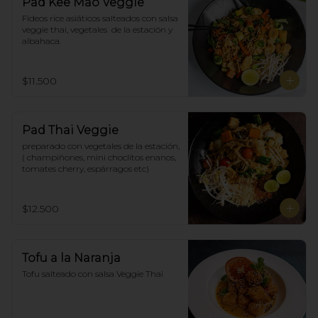
Pad Kee Mao Veggie
Fideos rice asiáticos salteados con salsa 
veggie thai, vegetales  de la estación y 
albahaca.
$11.500
Pad Thai Veggie
preparado con vegetales de la estación, 
( champiñones, mini choclitos enanos, 
tomates cherry, espárragos etc)
$12.500
Tofu a la Naranja
Tofu salteado con salsa Veggie Thai