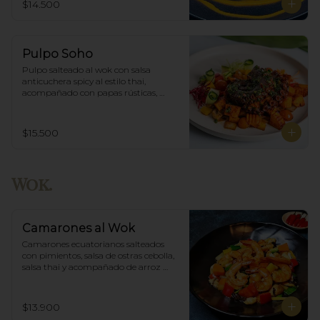
$14.500
Pulpo Soho
Pulpo salteado al wok con salsa 
anticuchera spicy al estilo thai, 
acompañado con papas rústicas, 
verduras del huerto y chimichurri.
$15.500
Wok.
Camarones al Wok
Camarones ecuatorianos salteados 
con pimientos, salsa de ostras cebolla,  
salsa thai y acompañado de arroz 
blanco.
$13.900