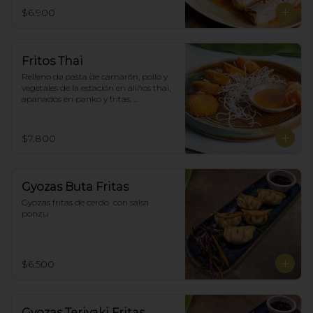
$6.900
Fritos Thai
Relleno de pasta de camarón, pollo y 
vegetales de la estación en aliños thai, 
apanados en panko y fritas, 
acompañadas con salsa agridulce. (5)
$7.800
Gyozas Buta Fritas
Gyozas fritas de cerdo  con salsa 
ponzu
$6.500
Gyozas Teriyaki Fritas