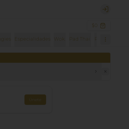
Login
$0
gies
Especialidades
Wok.
Pad Thai.
Pad Kee Mao.
Únete