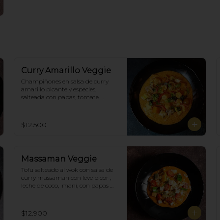
Curry Amarillo Veggie
Champiñones en salsa de curry 
amarillo picante y especies, 
salteada con papas, tomate 
cherry, pimiento. Incluye porción 
de arroz blanco.
$12.500
Massaman Veggie
Tofu salteado al wok con salsa de 
curry massaman con leve picor , 
leche de coco,  maní, con papas 
cocidas, tomate cherry,  Incluye 
porción de arroz blanco.
$12.900