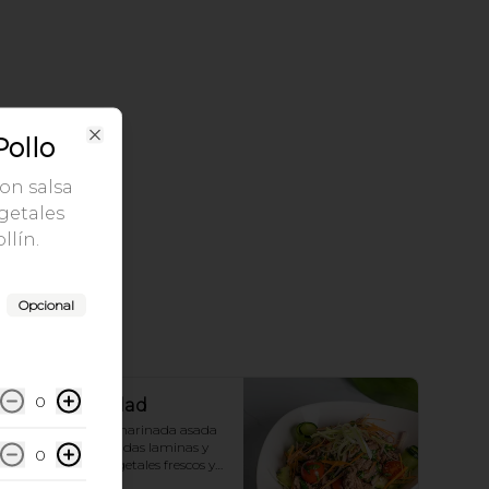
Pollo
Close
con salsa
egetales
llín.
Opcional
0
Thai Beef Salad
carne de vacuno marinada asada 
y cortada en delgadas laminas y 
0
preparada con vegetales frescos y 
aderezo tailandés.