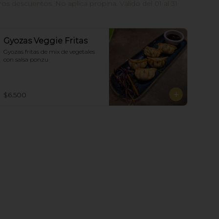
 descuentos. No aplica propina. Válido del 01 al 31
Gyozas Veggie Fritas
Gyozas fritas de mix de vegetales  
con salsa ponzu
$6.500