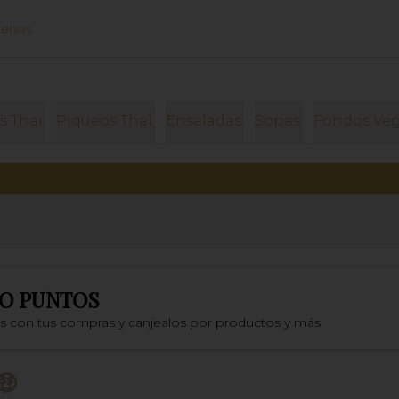
uenos
s Thai.
Piqueos Thai.
Ensaladas.
Sopas.
Fondos Veg
O PUNTOS
os con tus compras y canjealos por productos y más
🤑