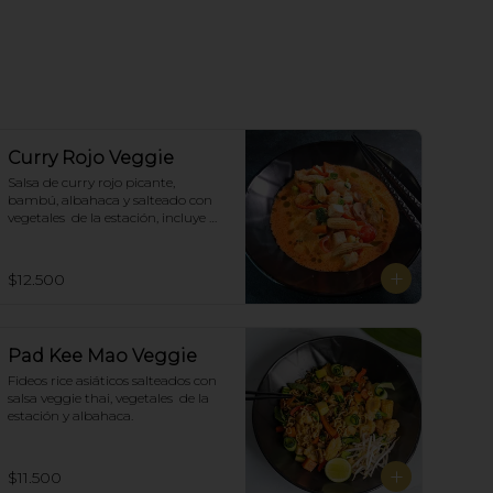
Curry Rojo Veggie
Salsa de curry rojo picante, 
bambú, albahaca y salteado con 
vegetales  de la estación, incluye 
porción de arroz blanco.
$12.500
Pad Kee Mao Veggie
Fideos rice asiáticos salteados con 
salsa veggie thai, vegetales  de la 
estación y albahaca.
$11.500