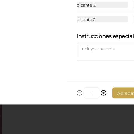
picante 2
$9.900
picante 3
Instrucciones especia
Tom Kah Gai
Suave sopa Thai con pollo jengibre 
leche de coco y especias.
$7.900
Agrega