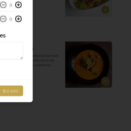
0
$10.900
0
les
Tom Yam Gai
clásica sopa tailandesa preparada 
con lemon grass, pollo, leche de 
coco, champiñones y especias 
Tailandesas.
$8.900
r
$12.400