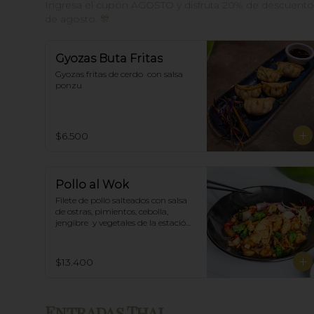
Ingresa el cupón AGOSTO y disfruta 20% de descuento e
de agosto. 🎊
Gyozas Buta Fritas
Gyozas fritas de cerdo  con salsa 
ponzu
$6.500
Pollo al Wok
Filete de pollo salteados con salsa 
de ostras, pimientos, cebolla, 
jengibre  y vegetales de la estación, 
acompañado de arroz blanco.
$13.400
Entradas Thai.