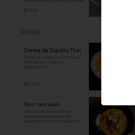
fresca zanahoria, tomate y mango
$9.900
Sopas.
Crema de Zapallo Thai
Crema de zapallo con tofu crispy,  
leche de coco y cilantro. 
(vegetariana)
$8.900
Tom Yam Kum
Clásica sopa thailandesa con 
camarones y suave picante, 
preparada con  lemon grass, leche 
de coco, champiñones y especias 
thai.