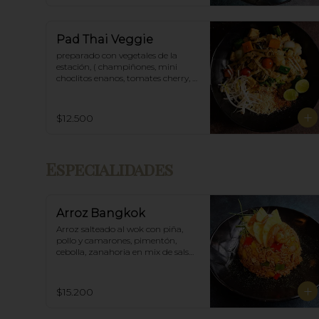
Pad Thai Veggie
preparado con vegetales de la 
estación, ( champiñones, mini 
choclitos enanos, tomates cherry, 
espárragos etc)
$12.500
Especialidades
Arroz Bangkok
Arroz salteado al wok con piña, 
pollo y camarones, pimentón, 
cebolla, zanahoria en mix de salsa 
thai spicy y ostras.
$15.200