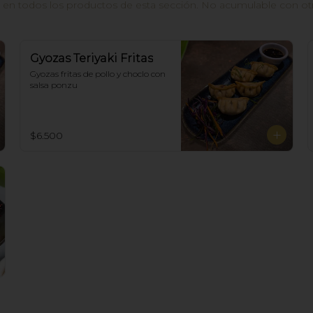
n todos los productos de esta sección. No acumulable con otros
Gyozas Teriyaki Fritas
Gyozas fritas de pollo y choclo con 
salsa ponzu
$6.500