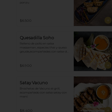
ponzu
$6.500
Quesadilla Soho
Relleno de pollo en salsa 
massaman, especias thai y queso 
gauda,acompañadas con salsa de 
satay con maní. (4)
$6.900
Satay Vacuno
Brochetas de Vacuno al grill, 
acompañado con salsa satay con 
maní.
$8.400