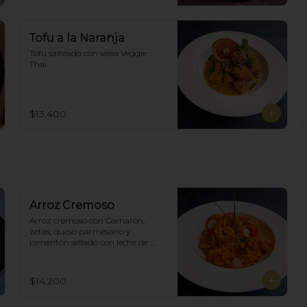
Tofu a la Naranja
Tofu salteado con salsa Veggie 
Thai
$13.400
Arroz Cremoso
Arroz cremoso con Camarón, 
zetas, queso parmesano y 
pimentón sellado con leche de 
coco en curry amarillo.
$14.200