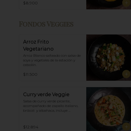
$8.900
Fondos Veggies
Arroz Frito
Vegetariano
Arroz Blanco salteado con salsa de 
soya y vegetales de la estación y 
cebollín.
$11.500
Curry verde Veggie
Salsa de curry verde picante, 
acompañado de zapallo italiano, 
brócoli  y albahaca, incluye 
porción de arroz blanco.
$12.894