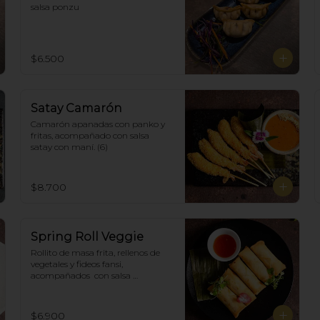
salsa ponzu
$6.500
Satay Camarón
Camarón apanadas con panko y 
fritas, acompañado con salsa 
satay con maní. (6)
$8.700
Spring Roll Veggie
Rollito de masa frita, rellenos de 
vegetales y fideos fansi, 
acompañados  con salsa 
agridulce. (5)
$6.900