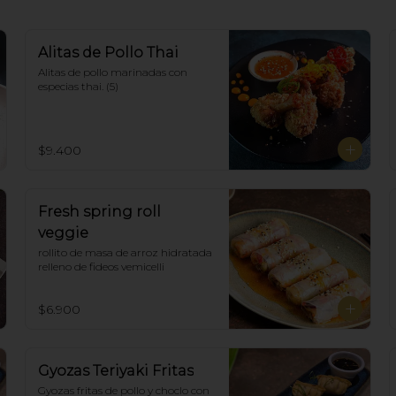
Alitas de Pollo Thai
Alitas de pollo marinadas con 
especias thai. (5)
$9.400
Fresh spring roll
veggie
rollito de masa de arroz hidratada 
relleno de fideos vemicelli
$6.900
Gyozas Teriyaki Fritas
Gyozas fritas de pollo y choclo con 