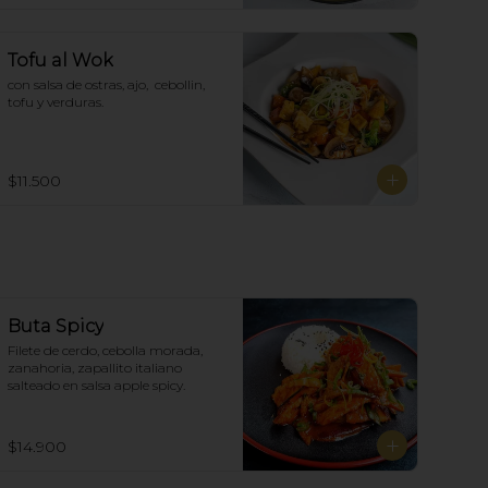
Tofu al Wok
con salsa de ostras, ajo,  cebollin,  
tofu y verduras.
$11.500
Buta Spicy
Filete de cerdo, cebolla morada, 
zanahoria, zapallito italiano 
salteado en salsa apple spicy.
$14.900