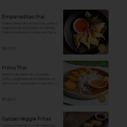
Empanaditas thai
Suave pasta de camarones, pollo y 
vegetales de la estación en aliños 
thai, envueltas en masa wantán y 
fritas, acompañadas con salsa 
agridulce. (5)
$6.900
Fritos Thai
Relleno de pasta de camarón, 
pollo y vegetales de la estación en 
aliños thai, apanados en panko y 
fritas, acompañadas con salsa 
agridulce. (5)
$7.800
Gyozas Veggie Fritas
Gyozas fritas de mix de vegetales  