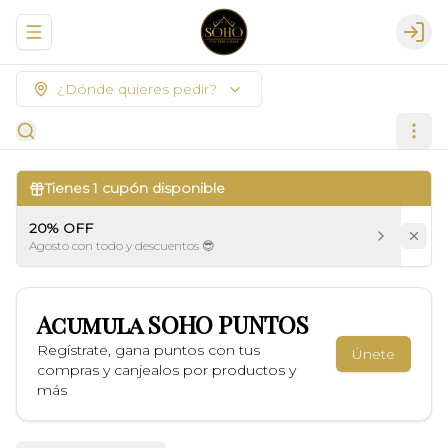
Abrir menu de navegación
Logi
¿Dónde quieres pedir?
Tienes
1
cupón disponible
20% OFF
Agosto con todo y descuentos 😎
Acumula
SOHO PUNTOS
Regístrate, gana puntos con tus
Únete
compras y canjealos por productos y
más