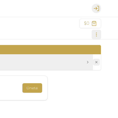
Login
$0
Únete