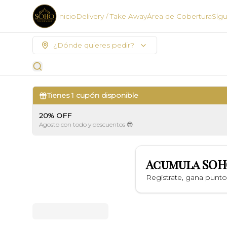
Inicio
Delivery / Take Away
Área de Cobertura
Síg
¿Dónde quieres pedir?
Tienes
1
cupón disponible
20% OFF
Agosto con todo y descuentos 😎
Acumula
SOH
Regístrate, gana punt