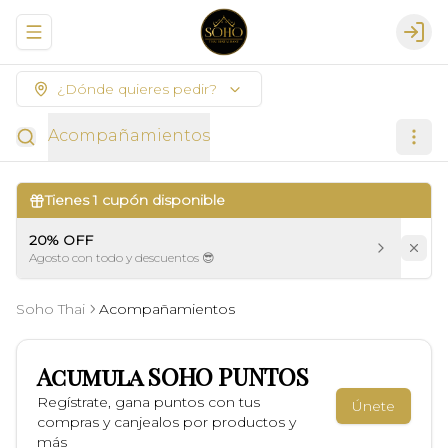
Abrir menu de navegación
Logi
¿Dónde quieres pedir?
Acompañamientos
Tienes
1
cupón disponible
20% OFF
Agosto con todo y descuentos 😎
Soho Thai
Acompañamientos
Acumula
SOHO PUNTOS
Regístrate, gana puntos con tus
Únete
compras y canjealos por productos y
más