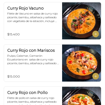
Curry Rojo Vacuno
Filete de Vacuno en salsa de curry rojo 
picante, bambu, albahaca y salteado 
con vegetales de la estación, incluye 
porción de arroz blanco.
$15.400
Curry Rojo con Mariscos
Pulpo, Calamar, Camarón 
Ecuatoriano en  salsa de curry rojo 
picante, bambu, albahaca y salteado 
con vegetales de la estación, incluye 
porción de arroz blanco.
$15.000
Curry Rojo con Pollo
Filete de pollo en salsa de curry rojo 
picante, bambu, albahaca y salteado 