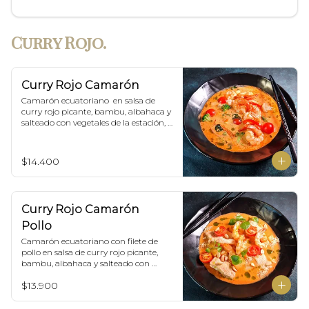
Curry Rojo.
Curry Rojo Camarón
Camarón ecuatoriano  en salsa de 
curry rojo picante, bambu, albahaca y 
salteado con vegetales de la estación, 
incluye porción de arroz blanco.
$14.400
Curry Rojo Camarón
Pollo
Camarón ecuatoriano con filete de 
pollo en salsa de curry rojo picante, 
bambu, albahaca y salteado con 
vegetales de la estación, incluye 
$13.900
porción de arroz blanco.