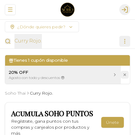
Abrir menu de navegación
Logi
¿Dónde quieres pedir?
Curry Rojo.
Tienes
1
cupón disponible
20% OFF
Agosto con todo y descuentos 😎
Soho Thai
Curry Rojo.
Acumula
SOHO PUNTOS
Regístrate, gana puntos con tus
Únete
compras y canjealos por productos y
más