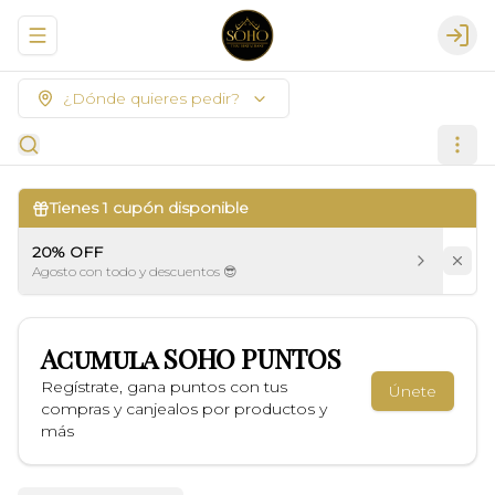
Abrir menu de navegación
Logi
¿Dónde quieres pedir?
Tienes
1
cupón disponible
20% OFF
Agosto con todo y descuentos 😎
Acumula
SOHO PUNTOS
Regístrate, gana puntos con tus
Únete
compras y canjealos por productos y
más