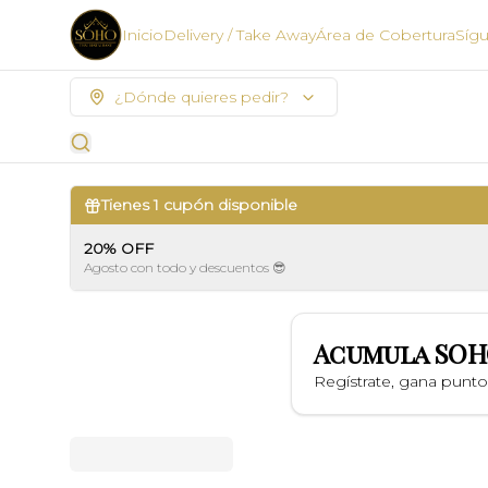
Inicio
Delivery / Take Away
Área de Cobertura
Síg
¿Dónde quieres pedir?
Tienes
1
cupón disponible
20% OFF
Agosto con todo y descuentos 😎
Acumula
SOH
Regístrate, gana punt