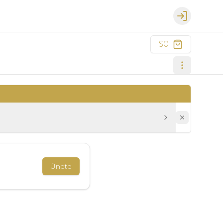
Login
$0
Únete