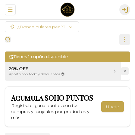
Abrir menu de navegación
Logi
¿Dónde quieres pedir?
Tienes
1
cupón disponible
20% OFF
Agosto con todo y descuentos 😎
Acumula
SOHO PUNTOS
Regístrate, gana puntos con tus
Únete
compras y canjealos por productos y
más