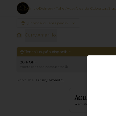
Inicio
Delivery / Take Away
Área de Cobertura
Síg
¿Dónde quieres pedir?
Curry Amarillo.
Tienes
1
cupón disponible
20% OFF
Agosto con todo y descuentos 😎
Soho Thai
Curry Amarillo.
Acumula
SOH
Regístrate, gana punt