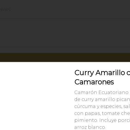
uenos
Curry Amarillo 
Camarones
Camarón Ecuatoriano 
de curry amarillo pican
cúrcuma y especies, sa
O PUNTOS
con papas, tomate cher
os con tus compras y canjealos por productos y más
pimiento. Incluye porc
arroz blanco.