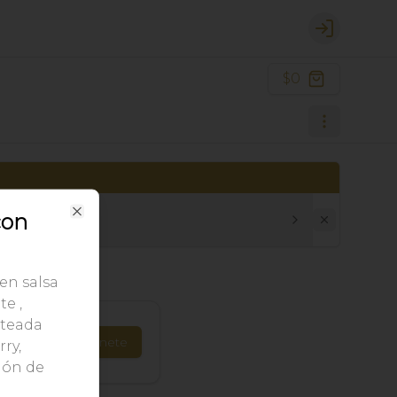
Login
$0
con
Close
en salsa
te ,
lteada
Únete
ry,
ión de