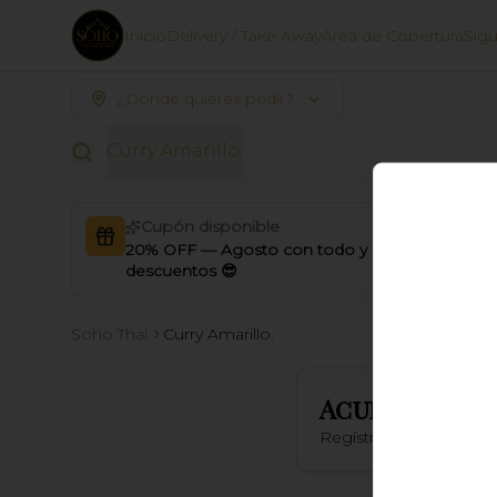
Inicio
Delivery / Take Away
Área de Cobertura
Síg
¿Dónde quieres pedir?
Curry Amarillo.
Cupón disponible
20% OFF — Agosto con todo y
descuentos 😎
Soho Thai
Curry Amarillo.
Acumula
SOH
Regístrate, gana punt