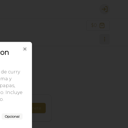
Login
$0
con
Close
 de curry
uma y
 papas,
o. Incluye
o.
Únete
Opcional