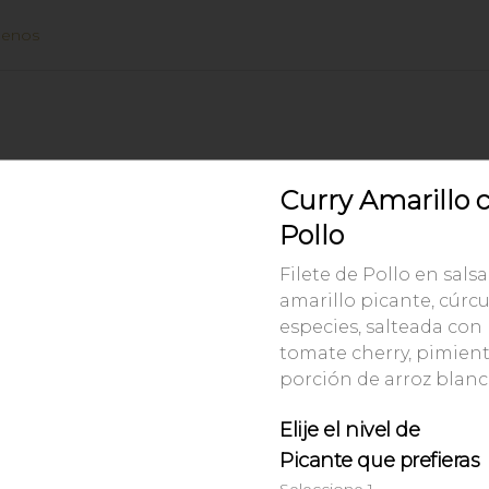
uenos
Curry Amarillo 
Pollo
Filete de Pollo en salsa
amarillo picante, cúrc
especies, salteada con
tomate cherry, pimient
porción de arroz blanc
O PUNTOS
Elije el nivel de
os con tus compras y canjealos por productos y más
Picante que prefieras
Seleccione 1