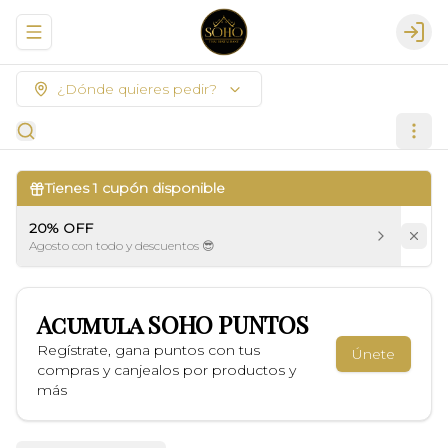
Abrir menu de navegación
Logi
¿Dónde quieres pedir?
Tienes
1
cupón disponible
20% OFF
Agosto con todo y descuentos 😎
Acumula
SOHO PUNTOS
Regístrate, gana puntos con tus
Únete
compras y canjealos por productos y
más