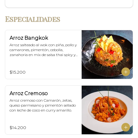
Especialidades
Arroz Bangkok
Arroz salteado al wok con piña, pollo y 
camarones, pimentón, cebolla, 
zanahoria en mix de salsa thai spicy y 
ostras.
$15.200
Arroz Cremoso
Arroz cremoso con Camarón, zetas, 
queso parmesano y pimentón sellado 
con leche de coco en curry amarillo.
$14.200