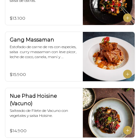
salsa de ostras.
$13.100
Gang Massaman
Estofado de carne de res con especies, 
salsa  curry massaman con leve picor,  
leche de coco, canela, maní y 
acompañado de papas selladas.
$15.900
Nue Phad Hoisine
(Vacuno)
Salteado de Filete de Vacuno con 
vegetales y salsa Hoisine.
$14.900