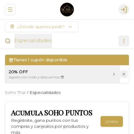
Abrir menu de navegación
Logi
¿Dónde quieres pedir?
Especialidades
Tienes
1
cupón disponible
20% OFF
Agosto con todo y descuentos 😎
Soho Thai
Especialidades
Acumula
SOHO PUNTOS
Regístrate, gana puntos con tus
Únete
compras y canjealos por productos y
más