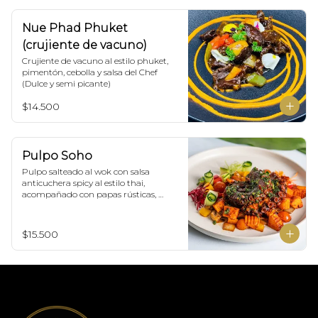
Nue Phad Phuket
(crujiente de vacuno)
Crujiente de vacuno al estilo phuket, 
pimentón, cebolla y salsa del Chef 
(Dulce y semi picante)
$14.500
Pulpo Soho
Pulpo salteado al wok con salsa 
anticuchera spicy al estilo thai, 
acompañado con papas rústicas, 
verduras del huerto y chimichurri.
$15.500