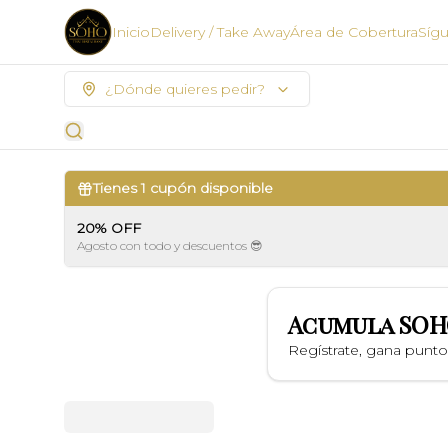
Inicio
Delivery / Take Away
Área de Cobertura
Síg
¿Dónde quieres pedir?
Tienes
1
cupón disponible
20% OFF
Agosto con todo y descuentos 😎
Acumula
SOH
Regístrate, gana punt