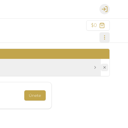
Login
$0
Únete