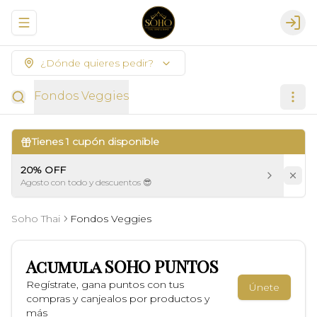
Abrir menu de navegación
Logi
¿Dónde quieres pedir?
Fondos Veggies
Tienes
1
cupón disponible
20% OFF
Agosto con todo y descuentos 😎
Soho Thai
Fondos Veggies
Acumula
SOHO PUNTOS
Regístrate, gana puntos con tus
Únete
compras y canjealos por productos y
más