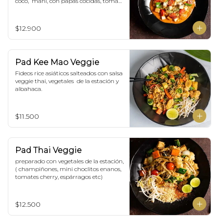
coco,  maní, con papas cocidas, tomate 
cherry,  Incluye porción de arroz 
blanco.
$12.900
Pad Kee Mao Veggie
Fideos rice asiáticos salteados con salsa 
veggie thai, vegetales  de la estación y 
albahaca.
$11.500
Pad Thai Veggie
preparado con vegetales de la estación, 
( champiñones, mini choclitos enanos, 
tomates cherry, espárragos etc)
$12.500