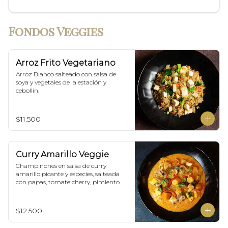
Fondos Veggies
Arroz Frito Vegetariano
Arroz Blanco salteado con salsa de 
soya y vegetales de la estación y 
cebollín.
$11.500
Curry Amarillo Veggie
Champiñones en salsa de curry 
amarillo picante y especies, salteada 
con papas, tomate cherry, pimiento. 
Incluye porción de arroz blanco.
$12.500