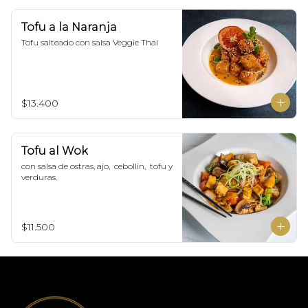
Tofu a la Naranja
Tofu salteado con salsa Veggie Thai
$13.400
Tofu al Wok
con salsa de ostras, ajo,  cebollin,  tofu y 
verduras.
$11.500