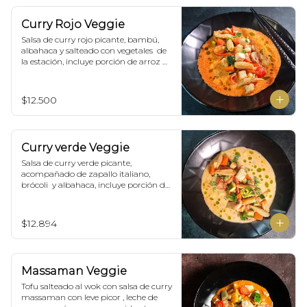
Curry Rojo Veggie
Salsa de curry rojo picante, bambú, 
albahaca y salteado con vegetales  de 
la estación, incluye porción de arroz 
blanco.
$12.500
Curry verde Veggie
Salsa de curry verde picante, 
acompañado de zapallo italiano, 
brócoli  y albahaca, incluye porción de 
arroz blanco.
$12.894
Massaman Veggie
Tofu salteado al wok con salsa de curry 
massaman con leve picor , leche de 