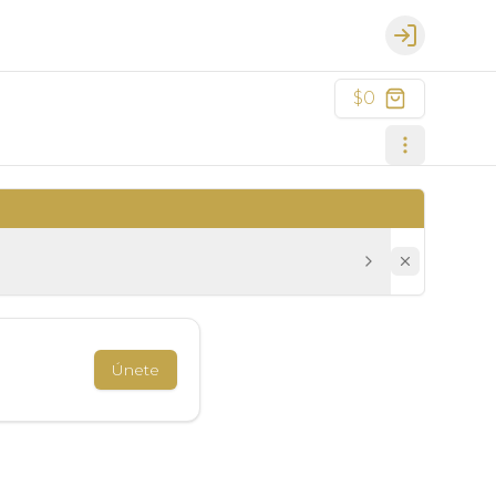
Login
$0
Únete