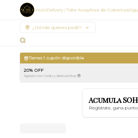
Inicio
Delivery / Take Away
Área de Cobertura
Síg
¿Dónde quieres pedir?
Tienes
1
cupón disponible
20% OFF
Agosto con todo y descuentos 😎
Acumula
SOH
Regístrate, gana punt