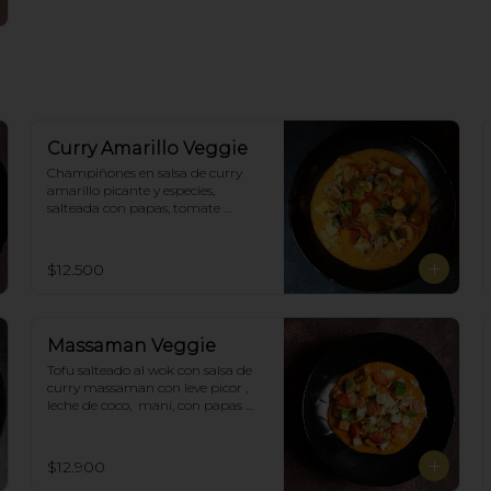
Curry Amarillo Veggie
Champiñones en salsa de curry 
amarillo picante y especies, 
salteada con papas, tomate 
cherry, pimiento. Incluye porción 
de arroz blanco.
$12.500
Massaman Veggie
Tofu salteado al wok con salsa de 
curry massaman con leve picor , 
leche de coco,  maní, con papas 
cocidas, tomate cherry,  Incluye 
porción de arroz blanco.
$12.900