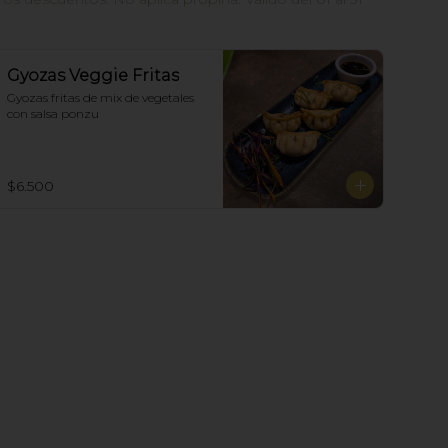
Gyozas Veggie Fritas
Gyozas fritas de mix de vegetales  
con salsa ponzu
$6.500