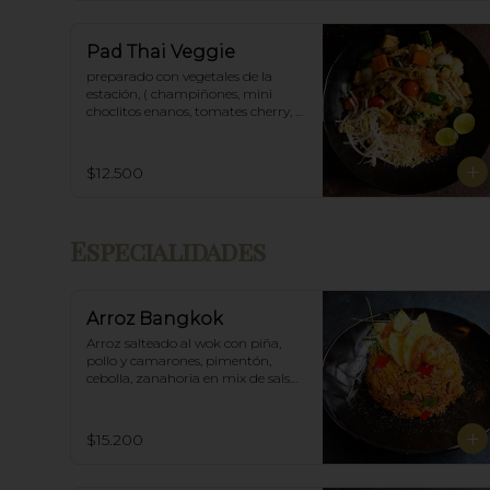
Pad Thai Veggie
preparado con vegetales de la 
estación, ( champiñones, mini 
choclitos enanos, tomates cherry, 
espárragos etc)
$12.500
Especialidades
Arroz Bangkok
Arroz salteado al wok con piña, 
pollo y camarones, pimentón, 
cebolla, zanahoria en mix de salsa 
thai spicy y ostras.
$15.200