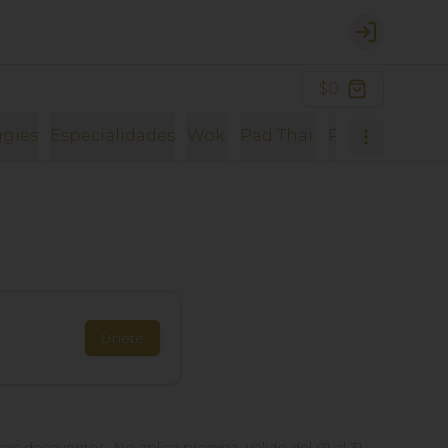
Login
$0
gies
Especialidades
Wok.
Pad Thai.
Pad Kee Mao.
Únete
 descuentos. No aplica propina. Válido del 01 al 31