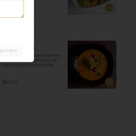
$10.900
Tom Yam Gai
sponible
clásica sopa tailandesa preparada 
con lemon grass, pollo, leche de 
coco, champiñones y especias 
Tailandesas.
$8.900