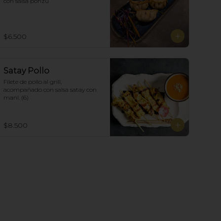
con salsa ponzu
$6.500
Satay Pollo
Filete de pollo al grill, 
acompañado con salsa satay con 
maní. (6)
$8.500