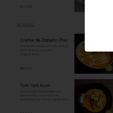
$9.900
Sopas.
Crema de Zapallo Thai
Crema de zapallo con tofu crispy,  
leche de coco y cilantro. 
(vegetariana)
$8.900
Tom Yam Kum
Clásica sopa thailandesa con 
camarones y suave picante, 
preparada con  lemon grass, leche 
de coco, champiñones y especias 
thai.