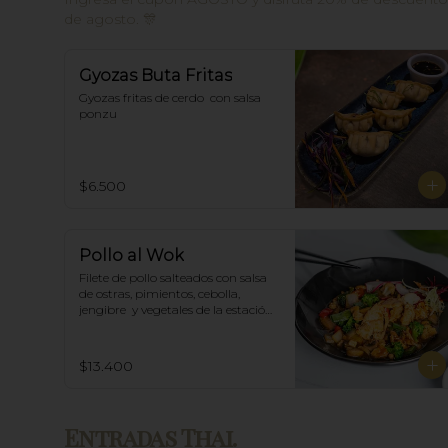
de agosto. 🎊
Gyozas Buta Fritas
Gyozas fritas de cerdo  con salsa 
ponzu
$6.500
Pollo al Wok
Filete de pollo salteados con salsa 
de ostras, pimientos, cebolla, 
jengibre  y vegetales de la estación, 
acompañado de arroz blanco.
$13.400
Entradas Thai.