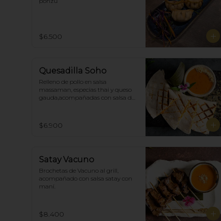
ponzu
$6.500
Quesadilla Soho
Relleno de pollo en salsa 
massaman, especias thai y queso 
gauda,acompañadas con salsa de 
satay con maní. (4)
$6.900
Satay Vacuno
Brochetas de Vacuno al grill, 
acompañado con salsa satay con 
maní.
$8.400