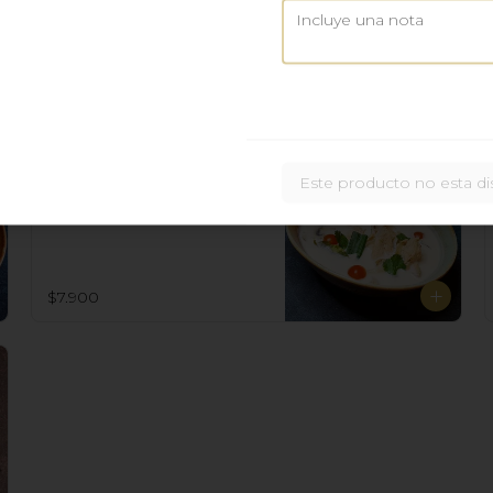
$9.900
Tom Kah Gai
Este producto no esta di
Suave sopa Thai con pollo jengibre 
leche de coco y especias.
$7.900