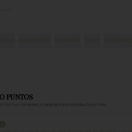
uenos
s Thai.
Piqueos Thai.
Ensaladas.
Sopas.
Fondos Veg
O PUNTOS
os con tus compras y canjealos por productos y más
🤑
n todos los productos de esta sección. No acumulable con otros