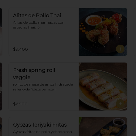
Alitas de Pollo Thai
Alitas de pollo marinadas con 
especias thai. (5)
$9.400
Fresh spring roll
veggie
rollito de masa de arroz hidratada 
relleno de fideos vemicelli
$6.900
Gyozas Teriyaki Fritas
Gyozas fritas de pollo y choclo con 