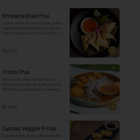
Empanaditas thai
Suave pasta de camarones, pollo y 
vegetales de la estación en aliños 
thai, envueltas en masa wantán y 
fritas, acompañadas con salsa 
agridulce. (5)
$6.900
Fritos Thai
Relleno de pasta de camarón, 
pollo y vegetales de la estación en 
aliños thai, apanados en panko y 
fritas, acompañadas con salsa 
agridulce. (5)
$7.800
Gyozas Veggie Fritas
Gyozas fritas de mix de vegetales  