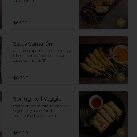
salsa ponzu
$6.500
Satay Camarón
Camarón apanadas con panko y 
fritas, acompañado con salsa 
satay con maní. (6)
$8.700
Spring Roll Veggie
Rollito de masa frita, rellenos de 
vegetales y fideos fansi, 
acompañados  con salsa 
agridulce. (5)
$6.900