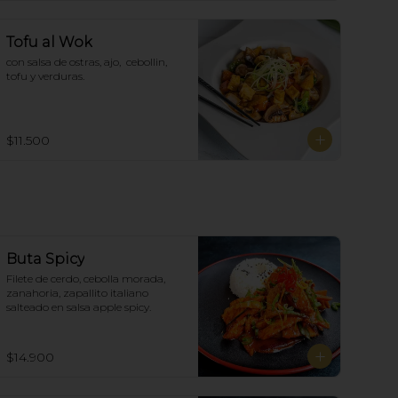
Tofu al Wok
con salsa de ostras, ajo,  cebollin,  
tofu y verduras.
$11.500
Buta Spicy
Filete de cerdo, cebolla morada, 
zanahoria, zapallito italiano 
salteado en salsa apple spicy.
$14.900