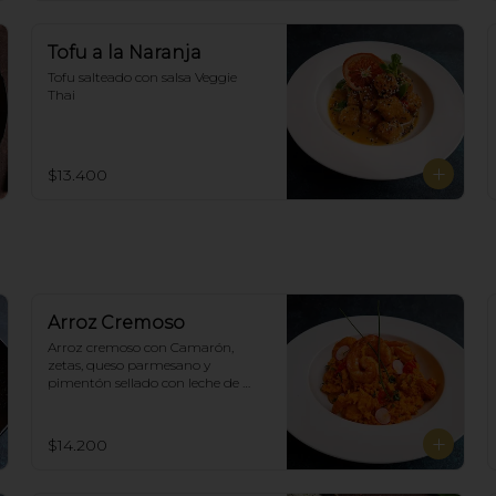
Tofu a la Naranja
Tofu salteado con salsa Veggie 
Thai
$13.400
Arroz Cremoso
Arroz cremoso con Camarón, 
zetas, queso parmesano y 
pimentón sellado con leche de 
coco en curry amarillo.
$14.200