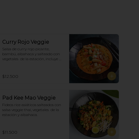
Curry Rojo Veggie
Salsa de curry rojo picante, 
bambú, albahaca y salteado con 
vegetales  de la estación, incluye 
porción de arroz blanco.
$12.500
Pad Kee Mao Veggie
Fideos rice asiáticos salteados con 
salsa veggie thai, vegetales  de la 
estación y albahaca.
$11.500