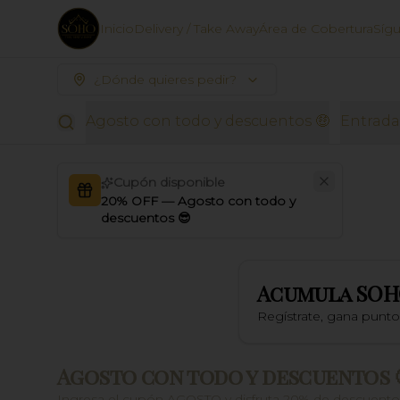
Inicio
Delivery / Take Away
Área de Cobertura
Síg
¿Dónde quieres pedir?
Agosto con todo y descuentos 🤑
Entrada
Cupón disponible
20% OFF — Agosto con todo y
descuentos 😎
Acumula
SOH
Regístrate, gana punt
Agosto con todo y descuentos 
Ingresa el cupón AGOSTO y disfruta 20% de descuento e