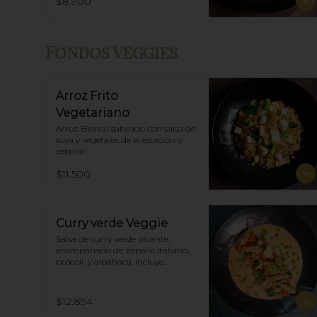
$8.900
Fondos Veggies
Arroz Frito
Vegetariano
Arroz Blanco salteado con salsa de 
soya y vegetales de la estación y 
cebollín.
$11.500
Curry verde Veggie
Salsa de curry verde picante, 
acompañado de zapallo italiano, 
brócoli  y albahaca, incluye 
porción de arroz blanco.
$12.894