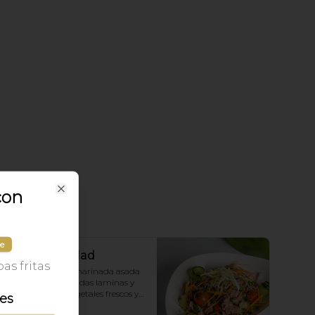
con
Close
le
Thai Beef Salad
as fritas
carne de vacuno marinada asada 
y cortada en delgadas laminas y 
preparada con vegetales frescos y 
les
aderezo tailandés.