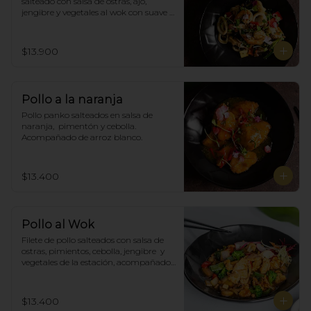
salteado con salsa de ostras, ajó, 
jengibre y vegetales al wok con suave 
salsa thai, acompañado de arroz.
$13.900
Pollo a la naranja
Pollo panko salteados en salsa de 
naranja,  pimentón y cebolla.  
Acompañado de arroz blanco.
$13.400
Pollo al Wok
Filete de pollo salteados con salsa de 
ostras, pimientos, cebolla, jengibre  y 
vegetales de la estación, acompañado 
de arroz blanco.
$13.400