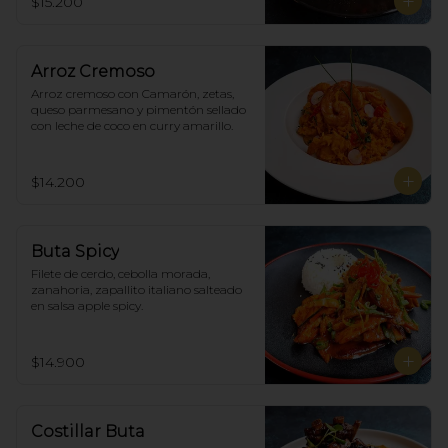
$15.200
Arroz Cremoso
Arroz cremoso con Camarón, zetas, 
queso parmesano y pimentón sellado 
con leche de coco en curry amarillo.
$14.200
Buta Spicy
Filete de cerdo, cebolla morada, 
zanahoria, zapallito italiano salteado 
en salsa apple spicy.
$14.900
Costillar Buta