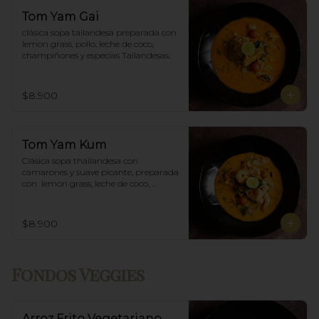
Tom Yam Gai
clásica sopa tailandesa preparada con 
lemon grass, pollo, leche de coco, 
champiñones y especias Tailandesas.
$8.900
Tom Yam Kum
Clásica sopa thailandesa con 
camarones y suave picante, preparada 
con  lemon grass, leche de coco, 
champiñones y especias thai.
$8.900
Fondos Veggies
Arroz Frito Vegetariano