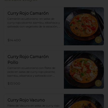
Curry Rojo Camarón
Camarón ecuatoriano  en salsa de 
curry rojo picante, bambu, albahaca y 
salteado con vegetales de la estación, 
incluye porción de arroz blanco.
$14.400
Curry Rojo Camarón
Pollo
Camarón ecuatoriano con filete de 
pollo en salsa de curry rojo picante, 
bambu, albahaca y salteado con 
vegetales de la estación, incluye 
$13.900
porción de arroz blanco.
Curry Rojo Vacuno
Filete de Vacuno en salsa de curry rojo 