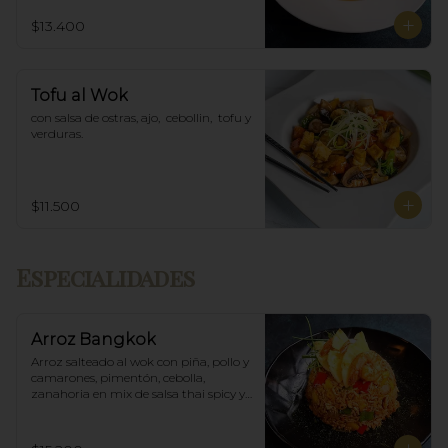
$13.400
Tofu al Wok
con salsa de ostras, ajo,  cebollin,  tofu y 
verduras.
$11.500
Especialidades
Arroz Bangkok
Arroz salteado al wok con piña, pollo y 
camarones, pimentón, cebolla, 
zanahoria en mix de salsa thai spicy y 
ostras.