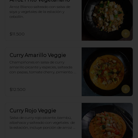
Arroz Blanco salteado con salsa de 
soya y vegetales de la estación y 
cebollín.
$11.500
Curry Amarillo Veggie
Champiñones en salsa de curry 
amarillo picante y especies, salteada 
con papas, tomate cherry, pimiento. 
Incluye porción de arroz blanco.
$12.500
Curry Rojo Veggie
Salsa de curry rojo picante, bambú, 
albahaca y salteado con vegetales  de 
la estación, incluye porción de arroz 
blanco.