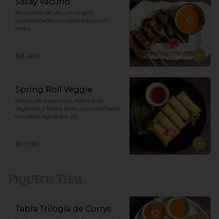
Satay Vacuno
Brochetas de Vacuno al grill, 
acompañado con salsa satay con 
maní.
$8.400
Spring Roll Veggie
Rollito de masa frita, rellenos de 
vegetales y fideos fansi, acompañados  
con salsa agridulce. (5)
$6.900
Piqueos Thai.
Tabla Trilogía de Currys