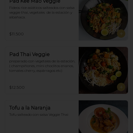
Pad Kee Mao Veggie
Fideos rice asiáticos salteados con salsa 
veggie thai, vegetales  de la estación y 
albahaca.
$11.500
Pad Thai Veggie
preparado con vegetales de la estación, 
( champiñones, mini choclitos enanos, 
tomates cherry, espárragos etc)
$12.500
Tofu a la Naranja
Tofu salteado con salsa Veggie Thai