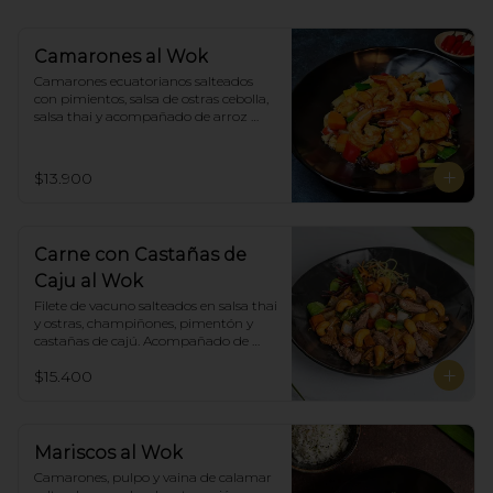
Camarones al Wok
Camarones ecuatorianos salteados 
con pimientos, salsa de ostras cebolla,  
salsa thai y acompañado de arroz 
blanco.
$13.900
Carne con Castañas de
Caju al Wok
Filete de vacuno salteados en salsa thai 
y ostras, champiñones, pimentón y  
castañas de cajú. Acompañado de 
arroz de blanco
$15.400
Mariscos al Wok
Camarones, pulpo y vaina de calamar 