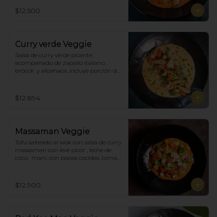
$12.500
Curry verde Veggie
Salsa de curry verde picante, 
acompañado de zapallo italiano, 
brócoli  y albahaca, incluye porción de 
arroz blanco.
$12.894
Massaman Veggie
Tofu salteado al wok con salsa de curry 
massaman con leve picor , leche de 
coco,  maní, con papas cocidas, tomate 
cherry,  Incluye porción de arroz 
blanco.
$12.900