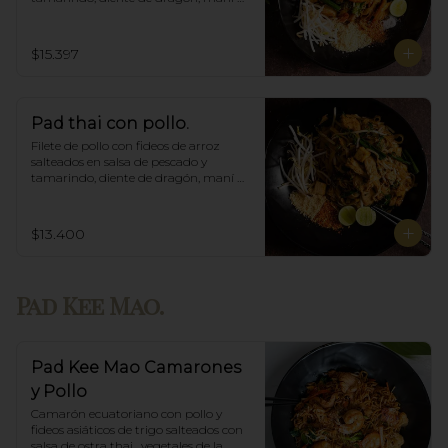
triturado.
$15.397
Pad thai con pollo.
Filete de pollo con fideos de arroz 
salteados en salsa de pescado y 
tamarindo, diente de dragón, maní 
triturado.
$13.400
Pad Kee Mao.
Pad Kee Mao Camarones
y Pollo
Camarón ecuatoriano con pollo y 
fideos asiáticos de trigo salteados con 
salsa de ostra thai,  vegetales de la 