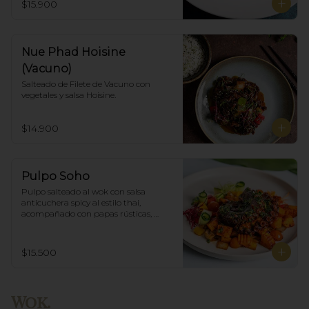
$15.900
Nue Phad Hoisine
(Vacuno)
Salteado de Filete de Vacuno con 
vegetales y salsa Hoisine.
$14.900
Pulpo Soho
Pulpo salteado al wok con salsa 
anticuchera spicy al estilo thai, 
acompañado con papas rústicas, 
verduras del huerto y chimichurri.
$15.500
Wok.