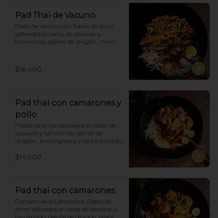
Pad Thai de Vacuno.
Filete de vacuno con fideos de arroz 
salteados en salsa de pescado y 
tamarindo, diente de dragón, maní 
triturado.
$16.400
Pad thai con camarones y
pollo.
Fideos de arroz salteados en salsa de 
pescado y tamarindo, diente de 
dragón,  lemongrass y maní triturado.
$14.900
Pad thai con camarones.
Camarones ecuatorianos, fideos de 
arroz salteados en salsa de pescado y 
tamarindo, diente de dragón, maní 