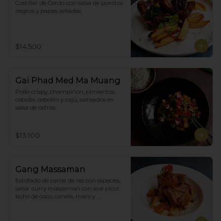
Costillar de Cerdo con salsa de porotos 
negros y papas selladas
$14.500
Gai Phad Med Ma Muang
Pollo crispy, champiñon, pimientos, 
cebolla, cebollín y cajú, salteados en 
salsa de ostras.
$13.100
Gang Massaman
Estofado de carne de res con especies, 
salsa  curry massaman con leve picor,  
leche de coco, canela, maní y 
acompañado de papas selladas.