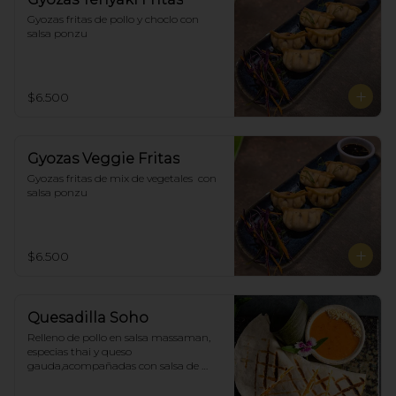
Gyozas fritas de pollo y choclo con 
salsa ponzu
$6.500
Gyozas Veggie Fritas
Gyozas fritas de mix de vegetales  con 
salsa ponzu
$6.500
Quesadilla Soho
Relleno de pollo en salsa massaman, 
especias thai y queso 
gauda,acompañadas con salsa de 
satay con maní. (4)