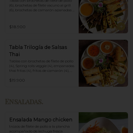
Tabla con brochetas de filete de pollo 
(6), brochetas de filete vacuno al grill 
(6), brochetas de camarón apanadas 
con panko y fritas (6), acompañadas 
con salsa de currys massaman, rojo y 
amarillo.
$18.900
Tabla Trilogía de Salsas
Thai
Tablas con brochetas de filete de pollo 
(4), Spring rolls veggie (4), empanadas 
thai fritas (4), fritos de camarón (4), 
acompañadas con salsa Spring Roll, 
$19.900
Salsa de Maní y Soja spicy.
Ensaladas.
Ensalada Mango chicken
trozos de filete de pollo a la plancha 
acompañado de lechuga fresca 