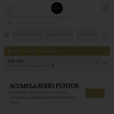
Abrir menu de navegación
Logi
¿Dónde quieres pedir?
Entradas Thai.
Piqueos Thai.
Ensaladas.
Sopas
Tienes
1
cupón disponible
20% OFF
Agosto con todo y descuentos 😎
Acumula
SOHO PUNTOS
Regístrate, gana puntos con tus
Únete
compras y canjealos por productos y
más