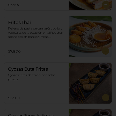
$6.900
Fritos Thai
Relleno de pasta de camarón, pollo y 
vegetales de la estación en aliños thai, 
apanados en panko y fritas, 
acompañadas con salsa agridulce. (5)
$7.800
Gyozas Buta Fritas
Gyozas fritas de cerdo  con salsa 
ponzu
$6.500
Gyozas Teriyaki Fritas