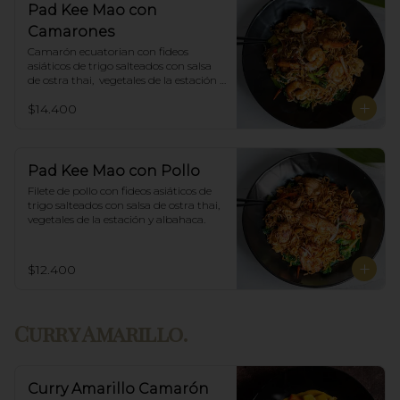
Pad Kee Mao con
Camarones
Camarón ecuatorian con fideos 
asiáticos de trigo salteados con salsa 
de ostra thai,  vegetales de la estación y 
albahaca.
$14.400
Pad Kee Mao con Pollo
Filete de pollo con fideos asiáticos de 
trigo salteados con salsa de ostra thai,  
vegetales de la estación y albahaca.
$12.400
Curry Amarillo.
Curry Amarillo Camarón