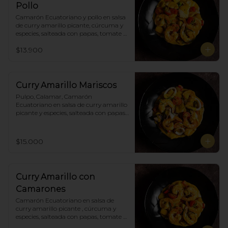
Pollo
Camarón Ecuatoriano y pollo en salsa 
de curry amarillo picante, cúrcuma y 
especies, salteada con papas, tomate 
cherry, pimiento. Incluye porción de 
$13.900
arroz blanco.
Curry Amarillo Mariscos
Pulpo, Calamar, Camarón 
Ecuatoriano en salsa de curry amarillo 
picante y especies, salteada con papas, 
tomate cherry , pimiento. Incluye 
porción de arroz blanco.
$15.000
Curry Amarillo con
Camarones
Camarón Ecuatoriano en salsa de 
curry amarillo picante , cúrcuma y 
especies, salteada con papas, tomate 
cherry, pimiento. Incluye porción de 