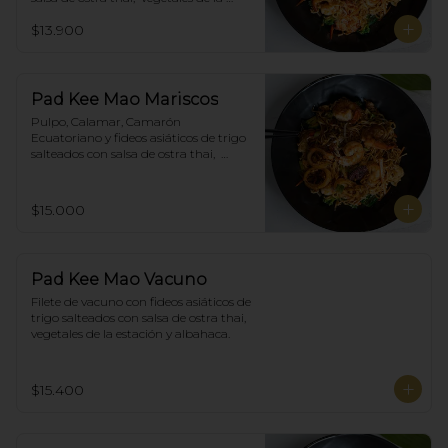
estación y albahaca.
$13.900
Pad Kee Mao Mariscos
Pulpo, Calamar, Camarón 
Ecuatoriano y fideos asiáticos de trigo 
salteados con salsa de ostra thai,  
vegetales de la estación y albahaca.
$15.000
Pad Kee Mao Vacuno
Filete de vacuno con fideos asiáticos de 
trigo salteados con salsa de ostra thai,  
vegetales de la estación y albahaca.
$15.400