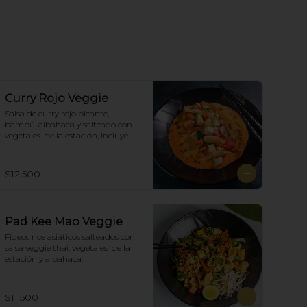
Curry Rojo Veggie
Salsa de curry rojo picante, 
bambú, albahaca y salteado con 
vegetales  de la estación, incluye 
porción de arroz blanco.
$12.500
Pad Kee Mao Veggie
Fideos rice asiáticos salteados con 
salsa veggie thai, vegetales  de la 
estación y albahaca.
$11.500