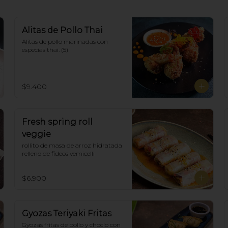
Alitas de Pollo Thai
Alitas de pollo marinadas con 
especias thai. (5)
$9.400
Fresh spring roll
veggie
rollito de masa de arroz hidratada 
relleno de fideos vemicelli
$6.900
Gyozas Teriyaki Fritas
Gyozas fritas de pollo y choclo con 