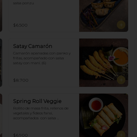
salsa ponzu
$6.500
Satay Camarón
Camarón apanadas con panko y 
fritas, acompañado con salsa 
satay con maní. (6)
$8.700
Spring Roll Veggie
Rollito de masa frita, rellenos de 
vegetales y fideos fansi, 
acompañados  con salsa 
agridulce. (5)
$6.900