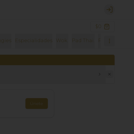
Login
$0
gies
Especialidades
Wok.
Pad Thai.
Pad Kee Mao.
Únete