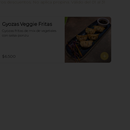
 descuentos. No aplica propina. Válido del 01 al 31
Gyozas Veggie Fritas
Gyozas fritas de mix de vegetales  
con salsa ponzu
$6.500