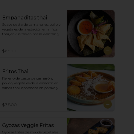
Empanaditas thai
Suave pasta de camarones, pollo y 
vegetales de la estación en aliños 
thai, envueltas en masa wantán y 
fritas, acompañadas con salsa 
agridulce. (5)
$6.900
Fritos Thai
Relleno de pasta de camarón, 
pollo y vegetales de la estación en 
aliños thai, apanados en panko y 
fritas, acompañadas con salsa 
agridulce. (5)
$7.800
Gyozas Veggie Fritas
Gyozas fritas de mix de vegetales  