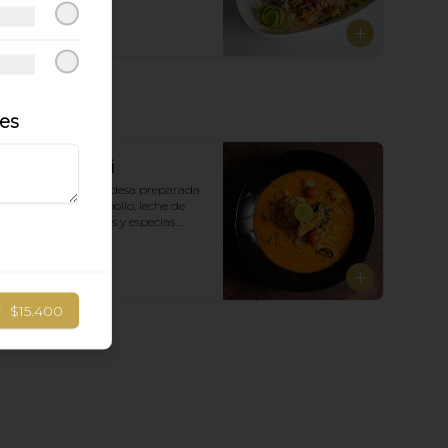
$10.900
les
Tom Yam Gai
clásica sopa tailandesa preparada 
con lemon grass, pollo, leche de 
coco, champiñones y especias 
Tailandesas.
$8.900
r
$15.400