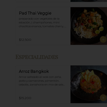
Pad Thai Veggie
preparado con vegetales de la 
estación, ( champiñones, mini 
choclitos enanos, tomates cherry, 
espárragos etc)
$12.500
Especialidades
Arroz Bangkok
Arroz salteado al wok con piña, 
pollo y camarones, pimentón, 
cebolla, zanahoria en mix de salsa 
thai spicy y ostras.
$15.200