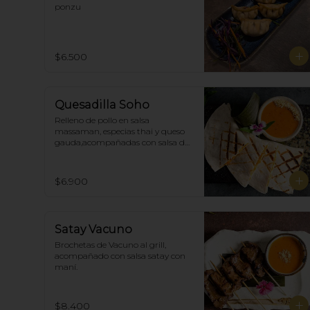
ponzu
$6.500
Quesadilla Soho
Relleno de pollo en salsa 
massaman, especias thai y queso 
gauda,acompañadas con salsa de 
satay con maní. (4)
$6.900
Satay Vacuno
Brochetas de Vacuno al grill, 
acompañado con salsa satay con 
maní.
$8.400