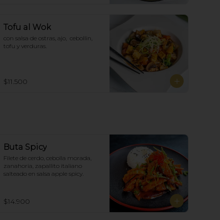
Tofu al Wok
con salsa de ostras, ajo,  cebollin,  
tofu y verduras.
$11.500
Buta Spicy
Filete de cerdo, cebolla morada, 
zanahoria, zapallito italiano 
salteado en salsa apple spicy.
$14.900