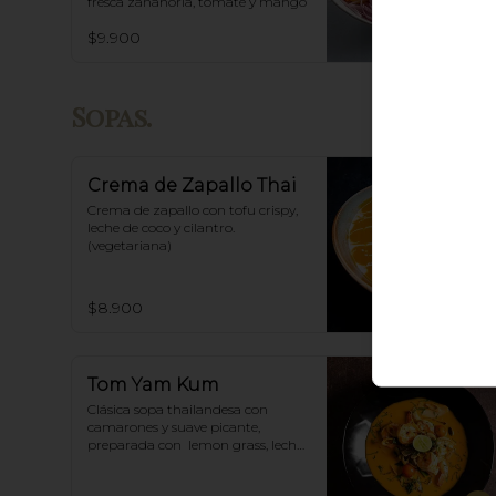
fresca zanahoria, tomate y mango
$9.900
Sopas.
Crema de Zapallo Thai
Crema de zapallo con tofu crispy,  
leche de coco y cilantro. 
(vegetariana)
$8.900
Tom Yam Kum
Clásica sopa thailandesa con 
camarones y suave picante, 
preparada con  lemon grass, leche 
de coco, champiñones y especias 
thai.