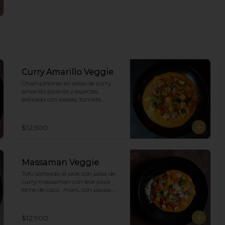
Curry Amarillo Veggie
Champiñones en salsa de curry 
amarillo picante y especies, 
salteada con papas, tomate 
cherry, pimiento. Incluye porción 
de arroz blanco.
$12.500
Massaman Veggie
Tofu salteado al wok con salsa de 
curry massaman con leve picor , 
leche de coco,  maní, con papas 
cocidas, tomate cherry,  Incluye 
porción de arroz blanco.
$12.900