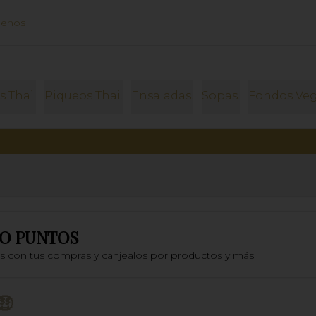
uenos
s Thai.
Piqueos Thai.
Ensaladas.
Sopas.
Fondos Veg
O PUNTOS
os con tus compras y canjealos por productos y más
🤑