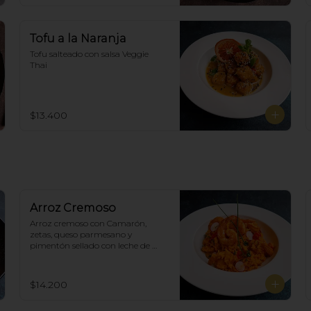
Tofu a la Naranja
Tofu salteado con salsa Veggie 
Thai
$13.400
Arroz Cremoso
Arroz cremoso con Camarón, 
zetas, queso parmesano y 
pimentón sellado con leche de 
coco en curry amarillo.
$14.200