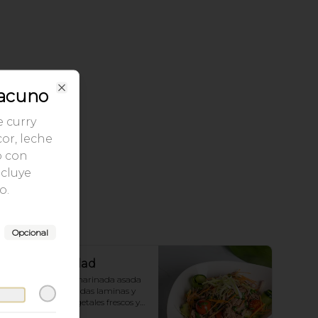
acuno
Close
e curry
or, leche
o con
ncluye
o.
Opcional
Thai Beef Salad
carne de vacuno marinada asada 
y cortada en delgadas laminas y 
preparada con vegetales frescos y 
aderezo tailandés.