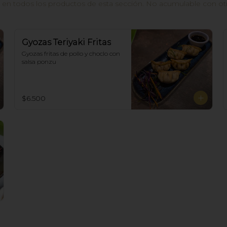
n todos los productos de esta sección. No acumulable con otros
Gyozas Teriyaki Fritas
Gyozas fritas de pollo y choclo con 
salsa ponzu
$6.500