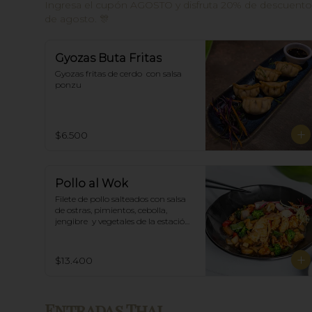
Ingresa el cupón AGOSTO y disfruta 20% de descuento e
de agosto. 🎊
Gyozas Buta Fritas
Gyozas fritas de cerdo  con salsa 
ponzu
$6.500
Pollo al Wok
Filete de pollo salteados con salsa 
de ostras, pimientos, cebolla, 
jengibre  y vegetales de la estación, 
acompañado de arroz blanco.
$13.400
Entradas Thai.