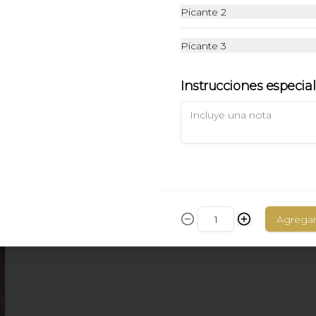
Picante 2
$9.900
Picante 3
Instrucciones especia
Tom Kah Gai
Suave sopa Thai con pollo jengibre 
leche de coco y especias.
$7.900
Agrega