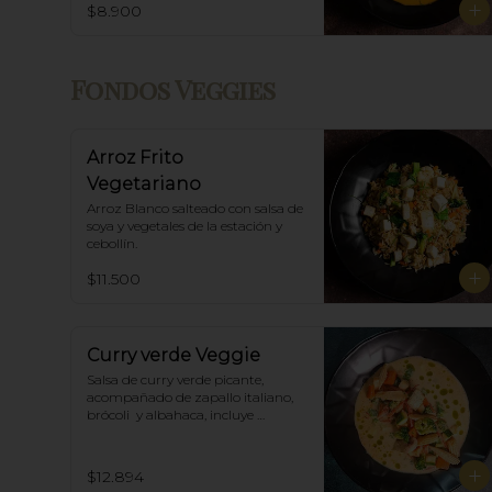
$8.900
Fondos Veggies
Arroz Frito
Vegetariano
Arroz Blanco salteado con salsa de 
soya y vegetales de la estación y 
cebollín.
$11.500
Curry verde Veggie
Salsa de curry verde picante, 
acompañado de zapallo italiano, 
brócoli  y albahaca, incluye 
porción de arroz blanco.
$12.894