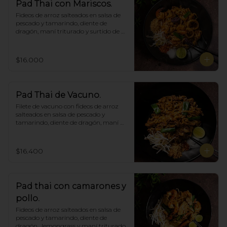
Pad Thai con Mariscos.
Fideos de arroz salteados en salsa de 
pescado y tamarindo, diente de 
dragón, maní triturado y surtido de 
mariscos.
$16.000
Pad Thai de Vacuno.
Filete de vacuno con fideos de arroz 
salteados en salsa de pescado y 
tamarindo, diente de dragón, maní 
triturado.
$16.400
Pad thai con camarones y
pollo.
Fideos de arroz salteados en salsa de 
pescado y tamarindo, diente de 
dragón,  lemongrass y maní triturado.