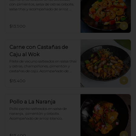
con pimientos, salsa de ostras cebolla, 
salsa thai y acompañado de arroz 
blanco.
$13.900
Carne con Castañas de
Caju al Wok
Filete de vacuno salteados en salsa thai 
y ostras, champiñones, pimentón y  
castañas de cajú. Acompañado de 
arroz de blanco
$15.400
Pollo a La Naranja
Pollo panko salteados en salsa de 
naranja,  pimentón y cebolla.  
Acompañado de arroz blanco.
$13.400