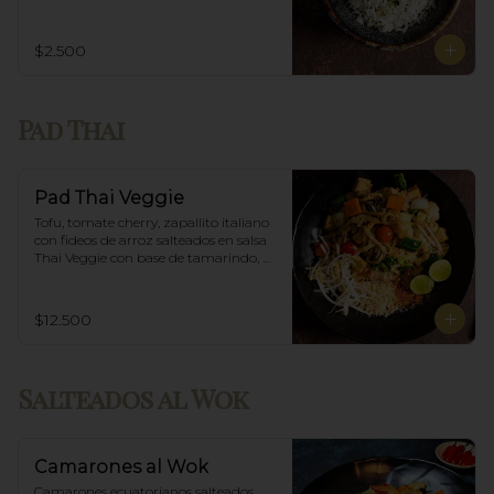
$2.500
Pad Thai
Pad Thai Veggie
Tofu, tomate cherry, zapallito italiano 
con fideos de arroz salteados en salsa 
Thai Veggie con base de tamarindo, 
diente de dragón y maní.
$12.500
Salteados al Wok
Camarones al Wok
Camarones ecuatorianos salteados 