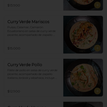
brócoli y albahaca, incluye porción de 
$13.900
arroz blanco.
Curry Verde Mariscos
Pulpo, Calamar, Camarón 
Ecuatoriano en salsa de curry verde 
picante, acompañado de zapallo 
italiano, brócoli y albahaca, incluye 
porción de arroz blanco.
$15.000
Curry Verde Pollo
Filete de pollo en salsa de curry verde 
picante, acompañado de zapallo 
italiano, brócoli y albahaca, incluye 
porción de arroz blanco.
$12.900