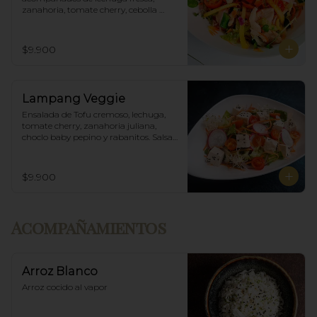
zanahoria, tomate cherry, cebolla 
morada, mango y salsa agridulce.
$9.900
Lampang Veggie
Ensalada de Tofu cremoso, lechuga, 
tomate cherry, zanahoria juliana, 
choclo baby pepino y rabanitos. Salsa 
ponzu veggie.
$9.900
Acompañamientos
Arroz Blanco
Arroz cocido al vapor