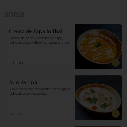
Sopas
Crema de Zapallo Thai
Crema de zapallo con tofu crispy,  
leche de coco y cilantro. (vegetariana)
$8.900
Tom Kah Gai
Suave sopa thai con pollo, lemongrass, 
leche de coco y especias.
$7.900