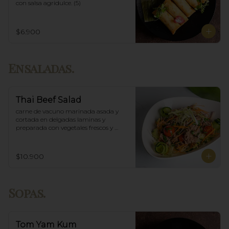
con salsa agridulce. (5)
$6.900
Ensaladas.
Thai Beef Salad
carne de vacuno marinada asada y 
cortada en delgadas laminas y 
preparada con vegetales frescos y 
aderezo tailandés.
$10.900
Sopas.
Tom Yam Kum