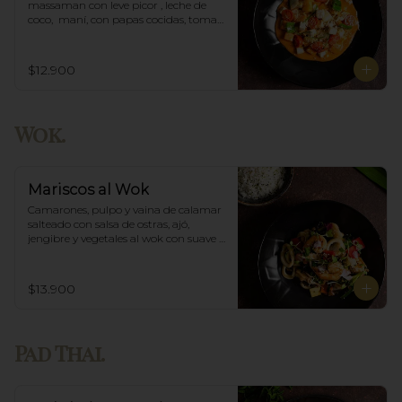
massaman con leve picor , leche de 
coco,  maní, con papas cocidas, tomate 
cherry,  Incluye porción de arroz 
blanco.
$12.900
Wok.
Mariscos al Wok
Camarones, pulpo y vaina de calamar 
salteado con salsa de ostras, ajó, 
jengibre y vegetales al wok con suave 
salsa thai, acompañado de arroz.
$13.900
Pad Thai.