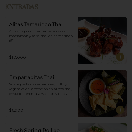
Entradas
Alitas Tamarindo Thai
Alitas de pollo marinadas en salsa 
massaman y salsa thai de  tamarindo. 
(5)
$10.000
Empanaditas Thai
Suave pasta de camarones, pollo y 
vegetales de la estación en aliños thai, 
envueltas en masa wantán y fritas, 
acompañadascon salsa agridulce. (5)
$6.900
Fresh Spring Roll de