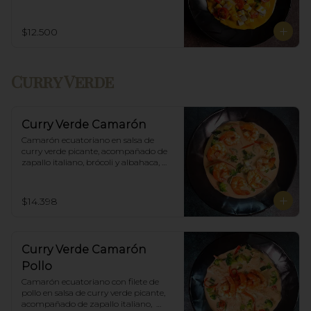
Incluye porción de arroz blanco.
$12.500
Curry Verde
Curry Verde Camarón
Camarón ecuatoriano en salsa de 
curry verde picante, acompañado de 
zapallo italiano, brócoli y albahaca, 
incluye porción de arroz blanco.
$14.398
Curry Verde Camarón
Pollo
Camarón ecuatoriano con filete de 
pollo en salsa de curry verde picante, 
acompañado de zapallo italiano,  