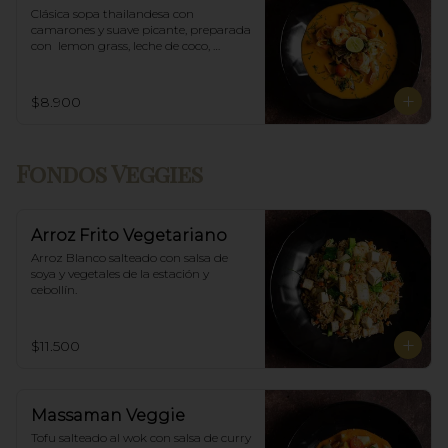
Clásica sopa thailandesa con 
camarones y suave picante, preparada 
con  lemon grass, leche de coco, 
champiñones y especias thai.
$8.900
Fondos Veggies
Arroz Frito Vegetariano
Arroz Blanco salteado con salsa de 
soya y vegetales de la estación y 
cebollín.
$11.500
Massaman Veggie
Tofu salteado al wok con salsa de curry 