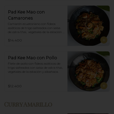
Pad Kee Mao con
Camarones
Camarón ecuatoriano con fideos 
asiáticos de trigo salteados con salsa 
de ostra thai,  vegetales de la estación y 
albahaca.
$14.400
Pad Kee Mao con Pollo
Filete de pollo con fideos asiáticos de 
trigo salteados con salsa de ostra thai, 
vegetales de la estación y albahaca.
$12.400
Curry Amarillo