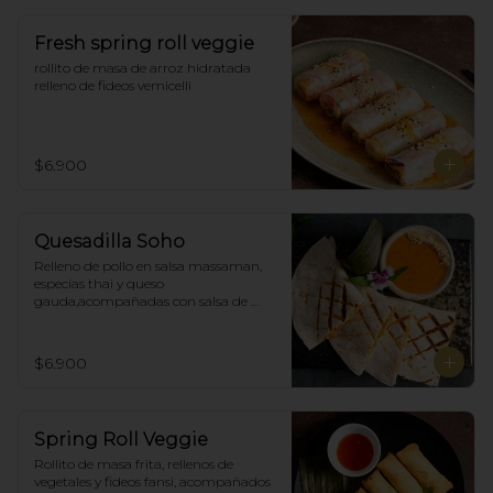
Fresh spring roll veggie
rollito de masa de arroz hidratada 
relleno de fideos vemicelli
$6.900
Quesadilla Soho
Relleno de pollo en salsa massaman, 
especias thai y queso 
gauda,acompañadas con salsa de 
satay con maní. (4)
$6.900
Spring Roll Veggie
Rollito de masa frita, rellenos de 
vegetales y fideos fansi, acompañados  