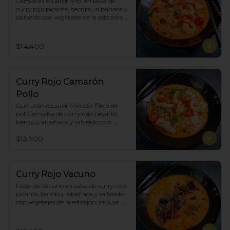
Camarón ecuatoriano  en salsa de 
curry rojo picante, bambu, albahaca y 
salteado con vegetales de la estación, 
incluye porción de arroz blanco.
$14.400
Curry Rojo Camarón
Pollo
Camarón ecuatoriano con filete de 
pollo en salsa de curry rojo picante, 
bambu, albahaca y salteado con 
vegetales de la estación, incluye 
$13.900
porción de arroz blanco.
Curry Rojo Vacuno
Filete de Vacuno en salsa de curry rojo 
picante, bambu, albahaca y salteado 
con vegetales de la estación, incluye 
porción de arroz blanco.