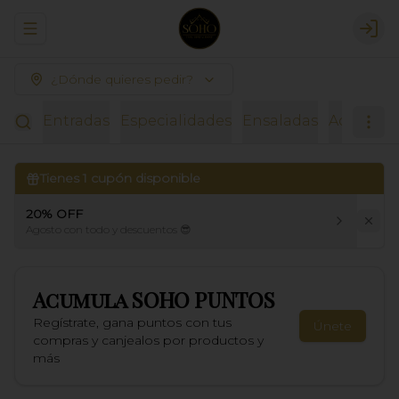
Abrir menu de navegación
Logi
¿Dónde quieres pedir?
Entradas
Especialidades
Ensaladas
Acompañ
Tienes
1
cupón disponible
20% OFF
Agosto con todo y descuentos 😎
Acumula
SOHO PUNTOS
Regístrate, gana puntos con tus
Únete
compras y canjealos por productos y
más