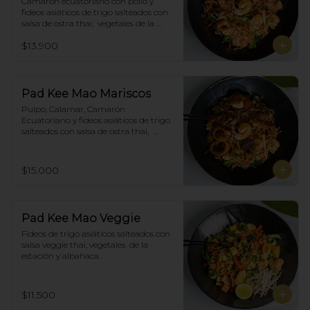
Camarón ecuatoriano con pollo y 
fideos asiáticos de trigo salteados con 
salsa de ostra thai,  vegetales de la 
estación y albahaca.
$13.900
Pad Kee Mao Mariscos
Pulpo, Calamar, Camarón 
Ecuatoriano y fideos asiáticos de trigo 
salteados con salsa de ostra thai,  
vegetales de la estación y albahaca.
$15.000
Pad Kee Mao Veggie
Fideos de trigo asiáticos salteados con 
salsa veggie thai, vegetales  de la 
estación y albahaca.
$11.500