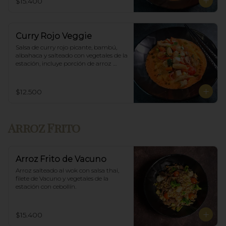
$15.400
Curry Rojo Veggie
Salsa de curry rojo picante, bambú, 
albahaca y salteado con vegetales de la 
estación, incluye porción de arroz 
blanco.
$12.500
Arroz Frito
Arroz Frito de Vacuno
Arroz salteado al wok con salsa thai, 
filete de Vacuno y vegetales de la 
estación con cebollín.
$15.400