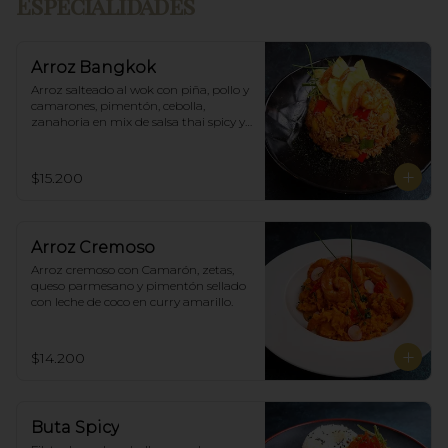
Especialidades
Arroz Bangkok
Arroz salteado al wok con piña, pollo y 
camarones, pimentón, cebolla, 
zanahoria en mix de salsa thai spicy y 
ostras.
$15.200
Arroz Cremoso
Arroz cremoso con Camarón, zetas, 
queso parmesano y pimentón sellado 
con leche de coco en curry amarillo.
$14.200
Buta Spicy