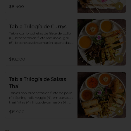
$8.400
Tabla Trilogía de Currys
Tabla con brochetas de filete de pollo 
(6), brochetas de filete vacuno al grill 
(6), brochetas de camarón apanadas 
con panko y fritas (6), acompañadas 
con salsa de currys massaman, rojo y 
amarillo.
$18.900
Tabla Trilogía de Salsas
Thai
Tablas con brochetas de filete de pollo 
(4), Spring rolls veggie (4), empanadas 
thai fritas (4), fritos de camarón (4), 
acompañadas con salsa Spring Roll, 
$19.900
Salsa de Maní y Soja spicy.