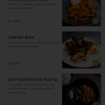
Filete de cerdo, cebolla morada, 
zanahoria, zapallito italiano salteado 
en salsa apple spicy.
$14.900
Costillar Buta
Costillar de Cerdo con salsa de porotos 
negros y papas selladas
$14.500
Gai Phad Med Ma Muang
Pollo crispy, champiñon, pimientos, 
cebolla, cebollín y cajú, salteados en 
salsa de ostras.