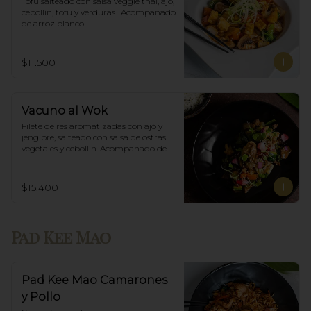
Tofu salteado con salsa veggie thai, ajó, 
cebollín, tofu y verduras.  Acompañado 
de arroz blanco.
$11.500
Vacuno al Wok
Filete de res aromatizadas con ajó y 
jengibre, salteado con salsa de ostras 
vegetales y cebollín. Acompañado de 
arroz blanco.
$15.400
Pad Kee Mao
Pad Kee Mao Camarones
y Pollo