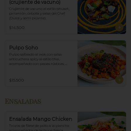
(crujiente de vacuno)
Crujiente de vacuno al estilo phuket, 
pimentón, cebolla y salsa del Chef 
(Dulce y semi picante)
$14.500
Pulpo Soho
Pulpo salteado al wok con salsa 
anticuchera spicy al estilo thai, 
acompañado con papas rústicas, 
verduras del huerto y chimichurri.
$15.500
Ensaladas
Ensalada Mango Chicken
Trozos de filete de pollo a la plancha 
acompañados de lechuga fresca, 