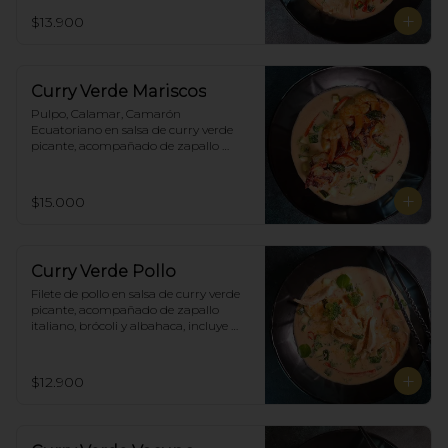
brócoli y albahaca, incluye porción de 
$13.900
arroz blanco.
Curry Verde Mariscos
Pulpo, Calamar, Camarón 
Ecuatoriano en salsa de curry verde 
picante, acompañado de zapallo 
italiano, brócoli y albahaca, incluye 
porción de arroz blanco.
$15.000
Curry Verde Pollo
Filete de pollo en salsa de curry verde 
picante, acompañado de zapallo 
italiano, brócoli y albahaca, incluye 
porción de arroz blanco.
$12.900