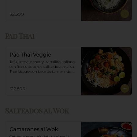
$2.500
Pad Thai
Pad Thai Veggie
Tofu, tomate cherry, zapallito italiano 
con fideos de arroz salteados en salsa 
Thai Veggie con base de tamarindo, 
diente de dragón y maní.
$12.500
Salteados al Wok
Camarones al Wok
Camarones ecuatorianos salteados 