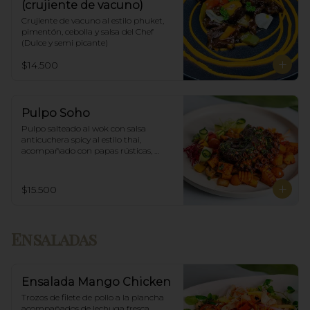
(crujiente de vacuno)
Crujiente de vacuno al estilo phuket, 
pimentón, cebolla y salsa del Chef 
(Dulce y semi picante)
$14.500
Pulpo Soho
Pulpo salteado al wok con salsa 
anticuchera spicy al estilo thai, 
acompañado con papas rústicas, 
verduras del huerto y chimichurri.
$15.500
Ensaladas
Ensalada Mango Chicken
Trozos de filete de pollo a la plancha 
acompañados de lechuga fresca, 