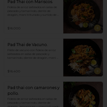
Pad Thai con Mariscos.
Fideos de arroz salteados en salsa de 
pescado y tamarindo, diente de 
dragón, maní triturado y surtido de 
mariscos.
$16.000
Pad Thai de Vacuno.
Filete de vacuno con fideos de arroz 
salteados en salsa de pescado y 
tamarindo, diente de dragón, maní 
triturado.
$16.400
Pad thai con camarones y
pollo.
Fideos de arroz salteados en salsa de 
pescado y tamarindo, diente de 
dragón,  lemongrass y maní triturado.