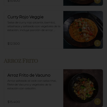
$15.400
Curry Rojo Veggie
Salsa de curry rojo picante, bambú, 
albahaca y salteado con vegetales de la 
estación, incluye porción de arroz 
blanco.
$12.500
Arroz Frito
Arroz Frito de Vacuno
Arroz salteado al wok con salsa thai, 
filete de Vacuno y vegetales de la 
estación con cebollín.
$15.400