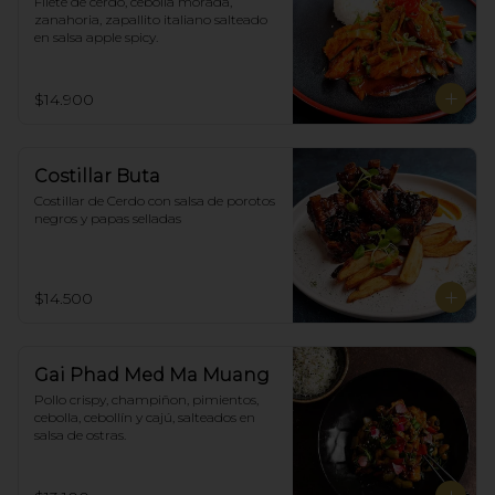
Filete de cerdo, cebolla morada, 
zanahoria, zapallito italiano salteado 
en salsa apple spicy.
$14.900
Costillar Buta
Costillar de Cerdo con salsa de porotos 
negros y papas selladas
$14.500
Gai Phad Med Ma Muang
Pollo crispy, champiñon, pimientos, 
cebolla, cebollín y cajú, salteados en 
salsa de ostras.