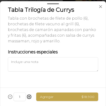
$14.900
Tabla Trilogía de Currys
Tabla con brochetas de filete de pollo (6),
Pad thai con camarones.
brochetas de filete vacuno al grill (6),
Camarones ecuatorianos, fideos de 
brochetas de camarón apanadas con panko
arroz salteados en salsa de pescado y 
y fritas (6), acompañadas con salsa de currys
tamarindo, diente de dragón, maní 
triturado.
massaman, rojo y amarillo.
$15.397
Instrucciones especiales
Pad thai con pollo.
Filete de pollo con fideos de arroz 
salteados en salsa de pescado y 
tamarindo, diente de dragón, maní 
triturado.
$13.400
Agregar
$18.900