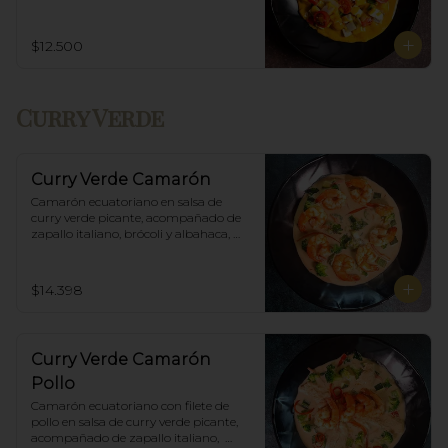
Incluye porción de arroz blanco.
$12.500
Curry Verde
Curry Verde Camarón
Camarón ecuatoriano en salsa de 
curry verde picante, acompañado de 
zapallo italiano, brócoli y albahaca, 
incluye porción de arroz blanco.
$14.398
Curry Verde Camarón
Pollo
Camarón ecuatoriano con filete de 
pollo en salsa de curry verde picante, 
acompañado de zapallo italiano,  