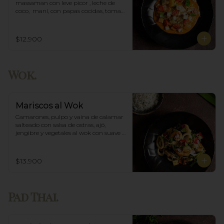
massaman con leve picor , leche de 
coco,  maní, con papas cocidas, tomate 
cherry,  Incluye porción de arroz 
blanco.
$12.900
Wok.
Mariscos al Wok
Camarones, pulpo y vaina de calamar 
salteado con salsa de ostras, ajó, 
jengibre y vegetales al wok con suave 
salsa thai, acompañado de arroz.
$13.900
Pad Thai.