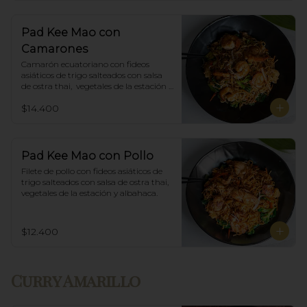
Pad Kee Mao con
Camarones
Camarón ecuatoriano con fideos 
asiáticos de trigo salteados con salsa 
de ostra thai,  vegetales de la estación y 
albahaca.
$14.400
Pad Kee Mao con Pollo
Filete de pollo con fideos asiáticos de 
trigo salteados con salsa de ostra thai, 
vegetales de la estación y albahaca.
$12.400
Curry Amarillo