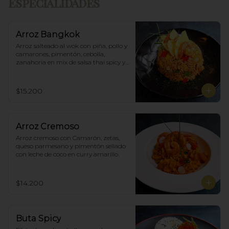
Especialidades
Arroz Bangkok
Arroz salteado al wok con piña, pollo y 
camarones, pimentón, cebolla, 
zanahoria en mix de salsa thai spicy y 
ostras.
$15.200
Arroz Cremoso
Arroz cremoso con Camarón, zetas, 
queso parmesano y pimentón sellado 
con leche de coco en curry amarillo.
$14.200
Buta Spicy