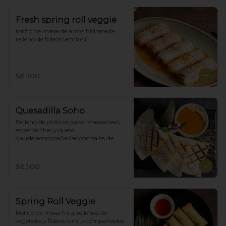
Fresh spring roll veggie
rollito de masa de arroz hidratada 
relleno de fideos vemicelli
$6.900
Quesadilla Soho
Relleno de pollo en salsa massaman, 
especias thai y queso 
gauda,acompañadas con salsa de 
satay con maní. (4)
$6.900
Spring Roll Veggie
Rollito de masa frita, rellenos de 
vegetales y fideos fansi, acompañados  