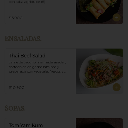
con salsa agridulce. (5)
$6.900
Ensaladas.
Thai Beef Salad
carne de vacuno marinada asada y 
cortada en delgadas laminas y 
preparada con vegetales frescos y 
aderezo tailandés.
$10.900
Sopas.
Tom Yam Kum