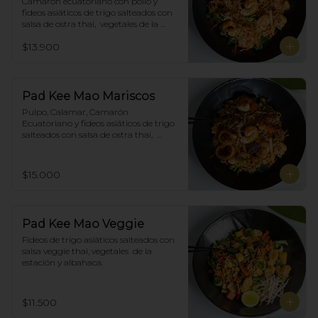
Camarón ecuatoriano con pollo y 
fideos asiáticos de trigo salteados con 
salsa de ostra thai,  vegetales de la 
estación y albahaca.
$13.900
Pad Kee Mao Mariscos
Pulpo, Calamar, Camarón 
Ecuatoriano y fideos asiáticos de trigo 
salteados con salsa de ostra thai,  
vegetales de la estación y albahaca.
$15.000
Pad Kee Mao Veggie
Fideos de trigo asiáticos salteados con 
salsa veggie thai, vegetales  de la 
estación y albahaca.
$11.500