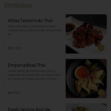
Entradas
Alitas Tamarindo Thai
Alitas de pollo marinadas en salsa 
massaman y salsa thai de  tamarindo. 
(5)
$10.000
Empanaditas Thai
Suave pasta de camarones, pollo y 
vegetales de la estación en aliños thai, 
envueltas en masa wantán y fritas, 
acompañadascon salsa agridulce. (5)
$6.900
Fresh Spring Roll de