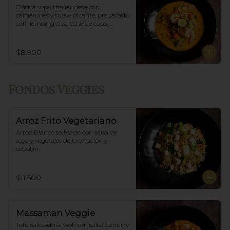
Clásica sopa thailandesa con 
camarones y suave picante, preparada 
con  lemon grass, leche de coco, 
champiñones y especias thai.
$8.900
Fondos Veggies
Arroz Frito Vegetariano
Arroz Blanco salteado con salsa de 
soya y vegetales de la estación y 
cebollín.
$11.500
Massaman Veggie
Tofu salteado al wok con salsa de curry 