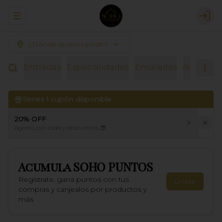
Abrir menu de navegación
Logi
¿Dónde quieres pedir?
Entradas
Especialidades
Ensaladas
Acompañ
Tienes
1
cupón disponible
20% OFF
Agosto con todo y descuentos 😎
Acumula
SOHO PUNTOS
Regístrate, gana puntos con tus
Únete
compras y canjealos por productos y
más