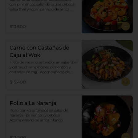
con pimientos, salsa de ostras cebolla, 
salsa thai y acompañado de arroz 
blanco.
$13.900
Carne con Castañas de
Caju al Wok
Filete de vacuno salteados en salsa thai 
y ostras, champiñones, pimentón y  
castañas de cajú. Acompañado de 
arroz de blanco
$15.400
Pollo a La Naranja
Pollo panko salteados en salsa de 
naranja,  pimentón y cebolla.  
Acompañado de arroz blanco.
$13.400