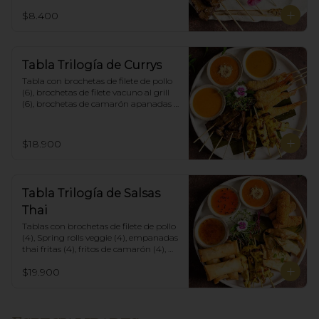
$8.400
Tabla Trilogía de Currys
Tabla con brochetas de filete de pollo 
(6), brochetas de filete vacuno al grill 
(6), brochetas de camarón apanadas 
con panko y fritas (6), acompañadas 
con salsa de currys massaman, rojo y 
amarillo.
$18.900
Tabla Trilogía de Salsas
Thai
Tablas con brochetas de filete de pollo 
(4), Spring rolls veggie (4), empanadas 
thai fritas (4), fritos de camarón (4), 
acompañadas con salsa Spring Roll, 
$19.900
Salsa de Maní y Soja spicy.