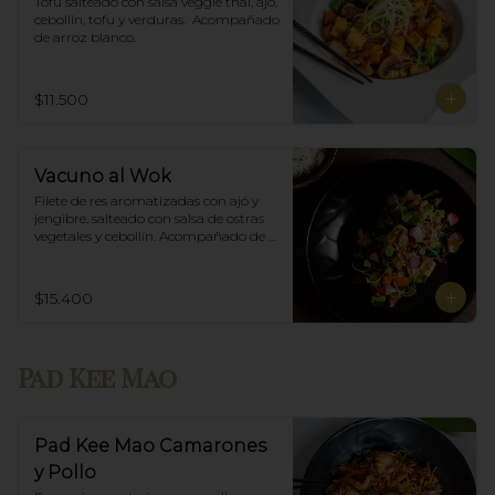
Tofu salteado con salsa veggie thai, ajó, 
cebollín, tofu y verduras.  Acompañado 
de arroz blanco.
$11.500
Vacuno al Wok
Filete de res aromatizadas con ajó y 
jengibre, salteado con salsa de ostras 
vegetales y cebollín. Acompañado de 
arroz blanco.
$15.400
Pad Kee Mao
Pad Kee Mao Camarones
y Pollo