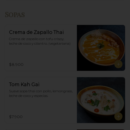
Sopas
Crema de Zapallo Thai
Crema de zapallo con tofu crispy,  
leche de coco y cilantro. (vegetariana)
$8.900
Tom Kah Gai
Suave sopa thai con pollo, lemongrass, 
leche de coco y especias.
$7.900