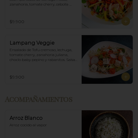
zanahoria, tomate cherry, cebolla 
morada, mango y salsa agridulce.
$9.900
Lampang Veggie
Ensalada de Tofu cremoso, lechuga, 
tomate cherry, zanahoria juliana, 
choclo baby pepino y rabanitos. Salsa 
ponzu veggie.
$9.900
Acompañamientos
Arroz Blanco
Arroz cocido al vapor