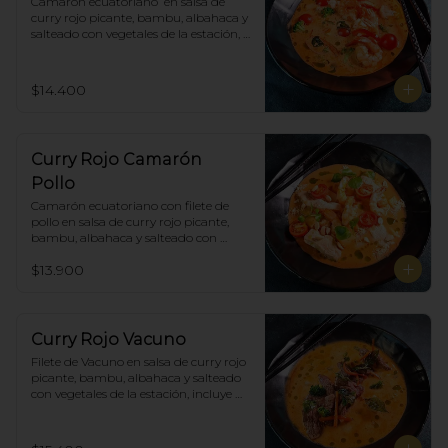
Camarón ecuatoriano  en salsa de 
curry rojo picante, bambu, albahaca y 
salteado con vegetales de la estación, 
incluye porción de arroz blanco.
$14.400
Curry Rojo Camarón
Pollo
Camarón ecuatoriano con filete de 
pollo en salsa de curry rojo picante, 
bambu, albahaca y salteado con 
vegetales de la estación, incluye 
$13.900
porción de arroz blanco.
Curry Rojo Vacuno
Filete de Vacuno en salsa de curry rojo 
picante, bambu, albahaca y salteado 
con vegetales de la estación, incluye 
porción de arroz blanco.