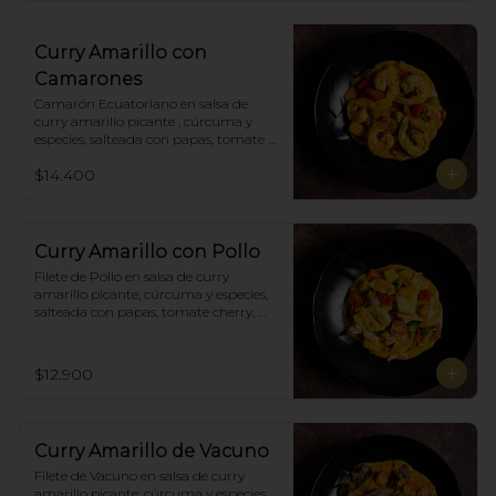
Curry Amarillo con
Camarones
Camarón Ecuatoriano en salsa de 
curry amarillo picante , cúrcuma y 
especies, salteada con papas, tomate 
cherry, pimiento. Incluye porción de 
$14.400
arroz blanco.
Curry Amarillo con Pollo
Filete de Pollo en salsa de curry 
amarillo picante, cúrcuma y especies, 
salteada con papas, tomate cherry, 
pimiento. Incluye porción de arroz 
blanco.
$12.900
Curry Amarillo de Vacuno
Filete de Vacuno en salsa de curry 
amarillo picante, cúrcuma y especies, 