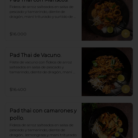
Fideos de arroz salteados en salsa de 
pescado y tamarindo, diente de 
dragón, maní triturado y surtido de 
mariscos.
$16.000
Pad Thai de Vacuno.
Filete de vacuno con fideos de arroz 
salteados en salsa de pescado y 
tamarindo, diente de dragón, maní 
triturado.
$16.400
Pad thai con camarones y
pollo.
Fideos de arroz salteados en salsa de 
pescado y tamarindo, diente de 
dragón,  lemongrass y maní triturado.