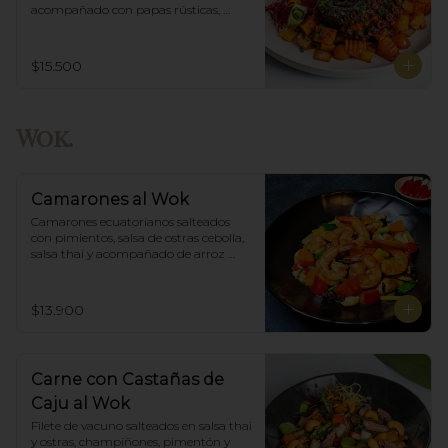
acompañado con papas rústicas, 
verduras del huerto y chimichurri.
$15.500
Wok.
Camarones al Wok
Camarones ecuatorianos salteados 
con pimientos, salsa de ostras cebolla,  
salsa thai y acompañado de arroz 
blanco.
$13.900
Carne con Castañas de
Caju al Wok
Filete de vacuno salteados en salsa thai 
y ostras, champiñones, pimentón y  