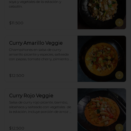
soya y vegetales de la estación y 
cebollín.
$11.500
Curry Amarillo Veggie
Champiñones en salsa de curry 
amarillo picante y especies, salteada 
con papas, tomate cherry, pimiento. 
Incluye porción de arroz blanco.
$12.500
Curry Rojo Veggie
Salsa de curry rojo picante, bambú, 
albahaca y salteado con vegetales  de 
la estación, incluye porción de arroz 
blanco.
$12.500