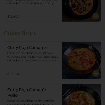
salteada con papas, tomate cherry, 
pimiento. Incluye porción de arroz 
blanco.
$15.400
Curry Rojo.
Curry Rojo Camarón
Camarón ecuatoriano  en salsa de 
curry rojo picante, bambu, albahaca y 
salteado con vegetales de la estación, 
incluye porción de arroz blanco.
$14.400
Curry Rojo Camarón
Pollo
Camarón ecuatoriano con filete de 
pollo en salsa de curry rojo picante, 