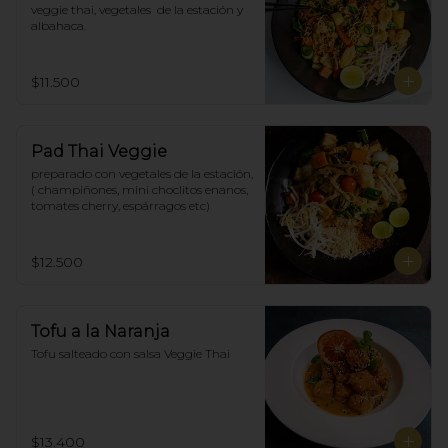
veggie thai, vegetales  de la estación y 
albahaca.
$11.500
Pad Thai Veggie
preparado con vegetales de la estación, 
( champiñones, mini choclitos enanos, 
tomates cherry, espárragos etc)
$12.500
Tofu a la Naranja
Tofu salteado con salsa Veggie Thai
$13.400