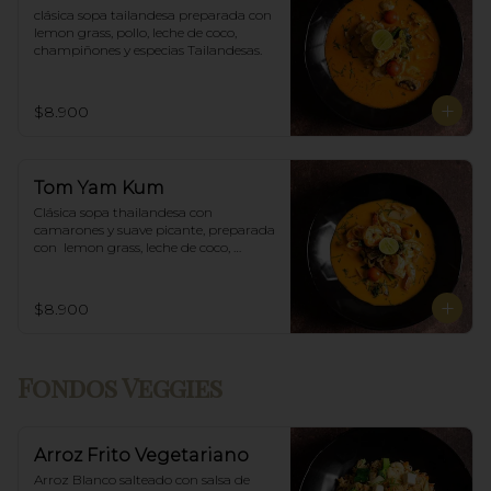
clásica sopa tailandesa preparada con 
lemon grass, pollo, leche de coco, 
champiñones y especias Tailandesas.
$8.900
Tom Yam Kum
Clásica sopa thailandesa con 
camarones y suave picante, preparada 
con  lemon grass, leche de coco, 
champiñones y especias thai.
$8.900
Fondos Veggies
Arroz Frito Vegetariano
Arroz Blanco salteado con salsa de 