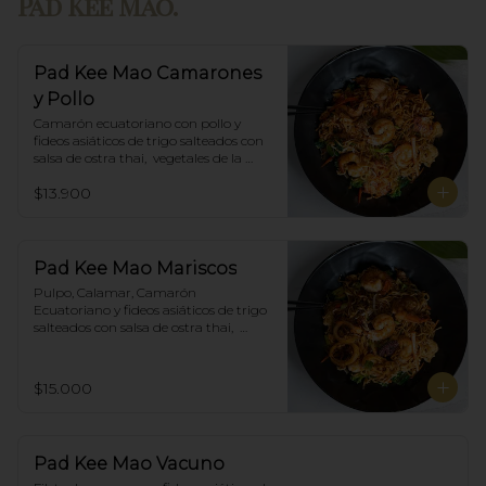
Pad Kee Mao.
Pad Kee Mao Camarones
y Pollo
Camarón ecuatoriano con pollo y 
fideos asiáticos de trigo salteados con 
salsa de ostra thai,  vegetales de la 
estación y albahaca.
$13.900
Pad Kee Mao Mariscos
Pulpo, Calamar, Camarón 
Ecuatoriano y fideos asiáticos de trigo 
salteados con salsa de ostra thai,  
vegetales de la estación y albahaca.
$15.000
Pad Kee Mao Vacuno