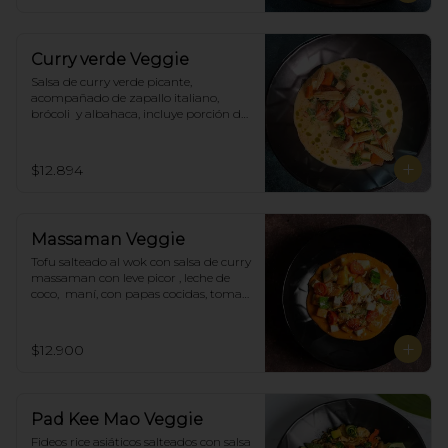
Curry verde Veggie
Salsa de curry verde picante, 
acompañado de zapallo italiano, 
brócoli  y albahaca, incluye porción de 
arroz blanco.
$12.894
Massaman Veggie
Tofu salteado al wok con salsa de curry 
massaman con leve picor , leche de 
coco,  maní, con papas cocidas, tomate 
cherry,  Incluye porción de arroz 
blanco.
$12.900
Pad Kee Mao Veggie
Fideos rice asiáticos salteados con salsa 