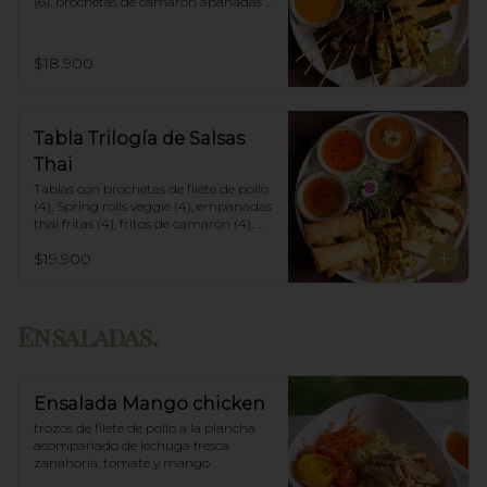
(6), brochetas de camarón apanadas 
con panko y fritas (6), acompañadas 
con salsa de currys massaman, rojo y 
amarillo.
$18.900
Tabla Trilogía de Salsas
Thai
Tablas con brochetas de filete de pollo 
(4), Spring rolls veggie (4), empanadas 
thai fritas (4), fritos de camarón (4), 
acompañadas con salsa Spring Roll, 
$19.900
Salsa de Maní y Soja spicy.
Ensaladas.
Ensalada Mango chicken
trozos de filete de pollo a la plancha 
acompañado de lechuga fresca 
zanahoria, tomate y mango