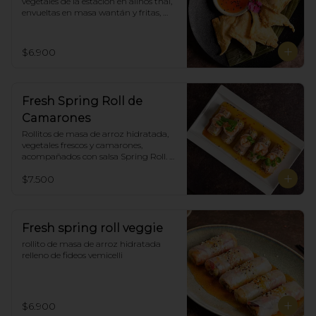
vegetales de la estación en aliños thai, 
envueltas en masa wantán y fritas, 
acompañadas con salsa agridulce. (5)
$6.900
Fresh Spring Roll de
Camarones
Rollitos de masa de arroz hidratada, 
vegetales frescos y camarones, 
acompañados con salsa Spring Roll. 
(5)
$7.500
Fresh spring roll veggie
rollito de masa de arroz hidratada 
relleno de fideos vemicelli
$6.900