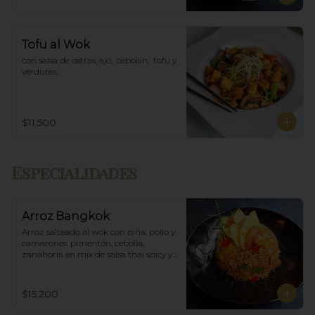
Tofu al Wok
con salsa de ostras, ajo,  cebollin,  tofu y 
verduras.
$11.500
Especialidades
Arroz Bangkok
Arroz salteado al wok con piña, pollo y 
camarones, pimentón, cebolla, 
zanahoria en mix de salsa thai spicy y 
ostras.
$15.200