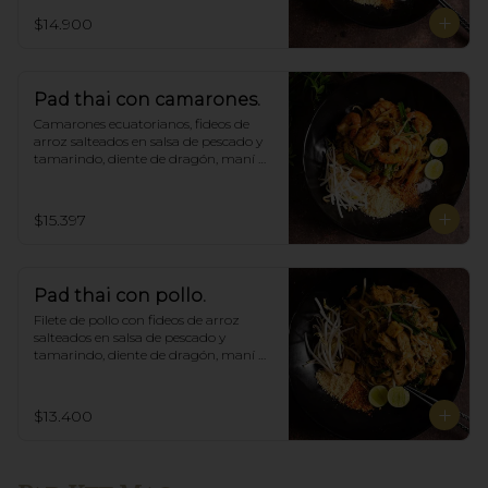
$14.900
Pad thai con camarones.
Camarones ecuatorianos, fideos de 
arroz salteados en salsa de pescado y 
tamarindo, diente de dragón, maní 
triturado.
$15.397
Pad thai con pollo.
Filete de pollo con fideos de arroz 
salteados en salsa de pescado y 
tamarindo, diente de dragón, maní 
triturado.
$13.400