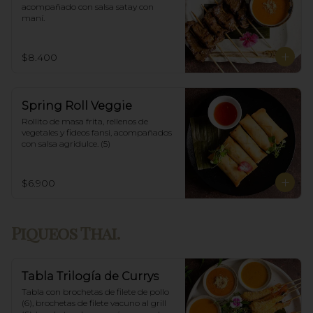
acompañado con salsa satay con 
maní.
$8.400
Spring Roll Veggie
Rollito de masa frita, rellenos de 
vegetales y fideos fansi, acompañados  
con salsa agridulce. (5)
$6.900
Piqueos Thai.
Tabla Trilogía de Currys
Tabla con brochetas de filete de pollo 
(6), brochetas de filete vacuno al grill 