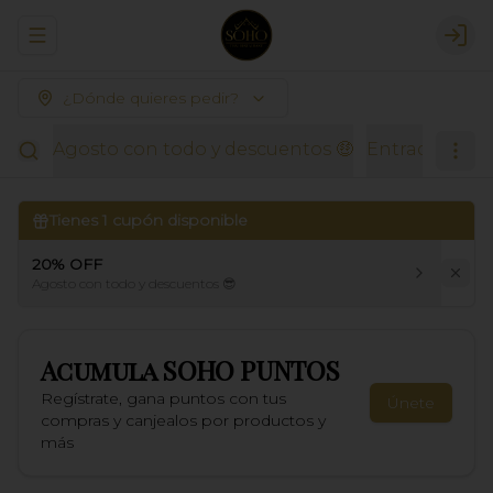
Abrir menu de navegación
Logi
¿Dónde quieres pedir?
Agosto con todo y descuentos 🤑
Entradas Thai
Tienes
1
cupón disponible
20% OFF
Agosto con todo y descuentos 😎
Acumula
SOHO PUNTOS
Regístrate, gana puntos con tus
Únete
compras y canjealos por productos y
más