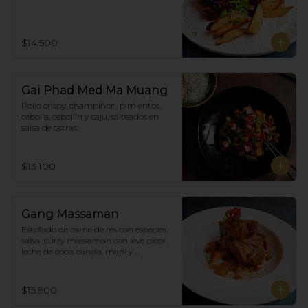
$14.500
Gai Phad Med Ma Muang
Pollo crispy, champiñon, pimientos, 
cebolla, cebollín y cajú, salteados en 
salsa de ostras.
$13.100
Gang Massaman
Estofado de carne de res con especies, 
salsa  curry massaman con leve picor,  
leche de coco, canela, maní y 
acompañado de papas selladas.
$15.900