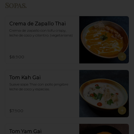
Sopas.
Crema de Zapallo Thai
Crema de zapallo con tofu crispy,  
leche de coco y cilantro. (vegetariana)
$8.900
Tom Kah Gai
Suave sopa Thai con pollo jengibre 
leche de coco y especias.
$7.900
Tom Yam Gai