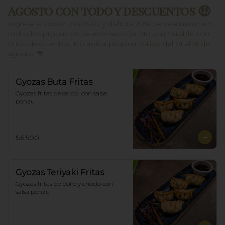
Agosto con todo y descuentos 🤑
Ingresa el cupón AGOSTO y disfruta 20% de descuento en
todos los productos de esta sección. No acumulable con
otros descuentos. No aplica propina. Válido del 01 al 31 de
agosto. 🎊
Gyozas Buta Fritas
Gyozas fritas de cerdo  con salsa 
ponzu
$6.500
Gyozas Teriyaki Fritas
Gyozas fritas de pollo y choclo con 
salsa ponzu