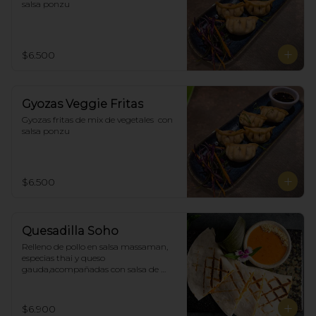
salsa ponzu
$6.500
Gyozas Veggie Fritas
Gyozas fritas de mix de vegetales  con 
salsa ponzu
$6.500
Quesadilla Soho
Relleno de pollo en salsa massaman, 
especias thai y queso 
gauda,acompañadas con salsa de 
satay con maní. (4)
$6.900