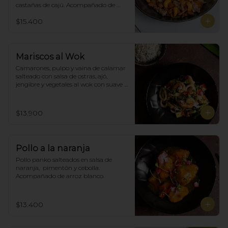
castañas de cajú. Acompañado de 
arroz de blanco
$15.400
Mariscos al Wok
Camarones, pulpo y vaina de calamar 
salteado con salsa de ostras, ajó, 
jengibre y vegetales al wok con suave 
salsa thai, acompañado de arroz.
$13.900
Pollo a la naranja
Pollo panko salteados en salsa de 
naranja,  pimentón y cebolla.  
Acompañado de arroz blanco.
$13.400