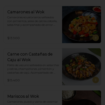
Camarones al Wok
Camarones ecuatorianos salteados 
con pimientos, salsa de ostras cebolla,  
salsa thai y acompañado de arroz 
blanco.
$13.900
Carne con Castañas de
Caju al Wok
Filete de vacuno salteados en salsa thai 
y ostras, champiñones, pimentón y  
castañas de cajú. Acompañado de 
arroz de blanco
$15.400
Mariscos al Wok
Camarones, pulpo y vaina de calamar 