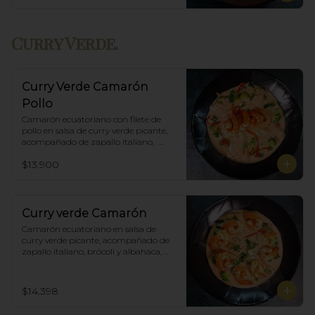
Curry Verde.
Curry Verde Camarón
Pollo
Camarón ecuatoriano con filete de 
pollo en salsa de curry verde picante, 
acompañado de zapallo italiano,  
brócoli y albahaca, incluye porción de 
$13.900
arroz blanco.
Curry verde Camarón
Camarón ecuatoriano en salsa de 
curry verde picante, acompañado de 
zapallo italiano, brócoli y albahaca, 
incluye porción de arroz blanco.
$14.398