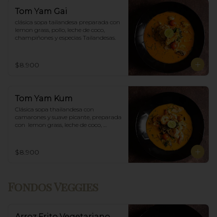
Tom Yam Gai
clásica sopa tailandesa preparada con 
lemon grass, pollo, leche de coco, 
champiñones y especias Tailandesas.
$8.900
Tom Yam Kum
Clásica sopa thailandesa con 
camarones y suave picante, preparada 
con  lemon grass, leche de coco, 
champiñones y especias thai.
$8.900
Fondos Veggies
Arroz Frito Vegetariano