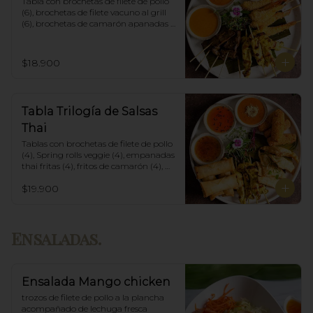
Tabla con brochetas de filete de pollo 
(6), brochetas de filete vacuno al grill 
(6), brochetas de camarón apanadas 
con panko y fritas (6), acompañadas 
con salsa de currys massaman, rojo y 
amarillo.
$18.900
Tabla Trilogía de Salsas
Thai
Tablas con brochetas de filete de pollo 
(4), Spring rolls veggie (4), empanadas 
thai fritas (4), fritos de camarón (4), 
acompañadas con salsa Spring Roll, 
$19.900
Salsa de Maní y Soja spicy.
Ensaladas.
Ensalada Mango chicken
trozos de filete de pollo a la plancha 
acompañado de lechuga fresca 