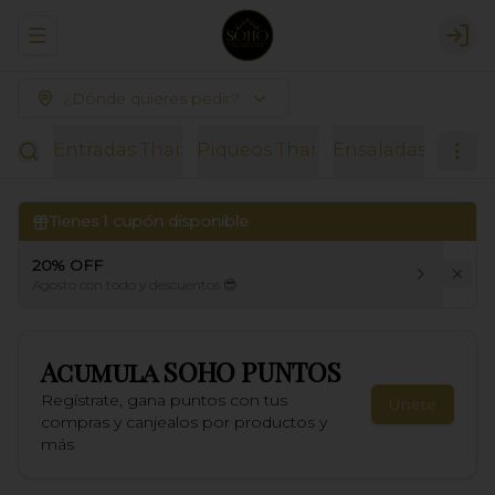
Abrir menu de navegación
Logi
¿Dónde quieres pedir?
Entradas Thai.
Piqueos Thai.
Ensaladas.
Sopas
Tienes
1
cupón disponible
20% OFF
Agosto con todo y descuentos 😎
Acumula
SOHO PUNTOS
Regístrate, gana puntos con tus
Únete
compras y canjealos por productos y
más