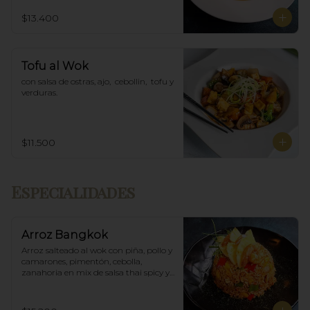
$13.400
Tofu al Wok
con salsa de ostras, ajo,  cebollin,  tofu y 
verduras.
$11.500
Especialidades
Arroz Bangkok
Arroz salteado al wok con piña, pollo y 
camarones, pimentón, cebolla, 
zanahoria en mix de salsa thai spicy y 
ostras.