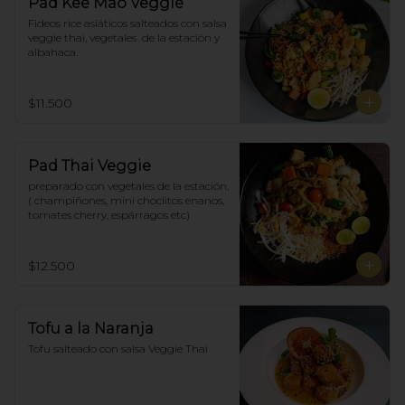
Pad Kee Mao Veggie
Fideos rice asiáticos salteados con salsa 
veggie thai, vegetales  de la estación y 
albahaca.
$11.500
Pad Thai Veggie
preparado con vegetales de la estación, 
( champiñones, mini choclitos enanos, 
tomates cherry, espárragos etc)
$12.500
Tofu a la Naranja
Tofu salteado con salsa Veggie Thai