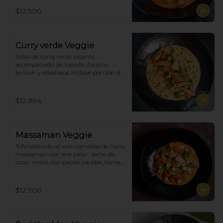
$12.500
Curry verde Veggie
Salsa de curry verde picante, 
acompañado de zapallo italiano, 
brócoli  y albahaca, incluye porción de 
arroz blanco.
$12.894
Massaman Veggie
Tofu salteado al wok con salsa de curry 
massaman con leve picor , leche de 
coco,  maní, con papas cocidas, tomate 
cherry,  Incluye porción de arroz 
blanco.
$12.900