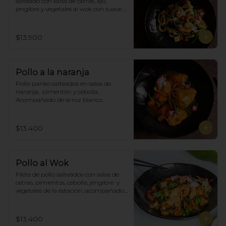
salteado con salsa de ostras, ajó, 
jengibre y vegetales al wok con suave 
salsa thai, acompañado de arroz.
$13.900
Pollo a la naranja
Pollo panko salteados en salsa de 
naranja,  pimentón y cebolla.  
Acompañado de arroz blanco.
$13.400
Pollo al Wok
Filete de pollo salteados con salsa de 
ostras, pimientos, cebolla, jengibre  y 
vegetales de la estación, acompañado 
de arroz blanco.
$13.400