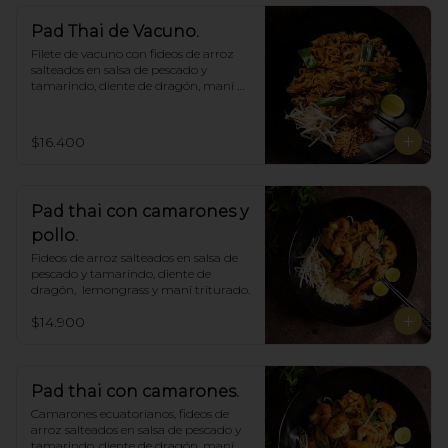
Pad Thai de Vacuno.
Filete de vacuno con fideos de arroz 
salteados en salsa de pescado y 
tamarindo, diente de dragón, maní 
triturado.
$16.400
Pad thai con camarones y
pollo.
Fideos de arroz salteados en salsa de 
pescado y tamarindo, diente de 
dragón,  lemongrass y maní triturado.
$14.900
Pad thai con camarones.
Camarones ecuatorianos, fideos de 
arroz salteados en salsa de pescado y 
tamarindo, diente de dragón, maní 