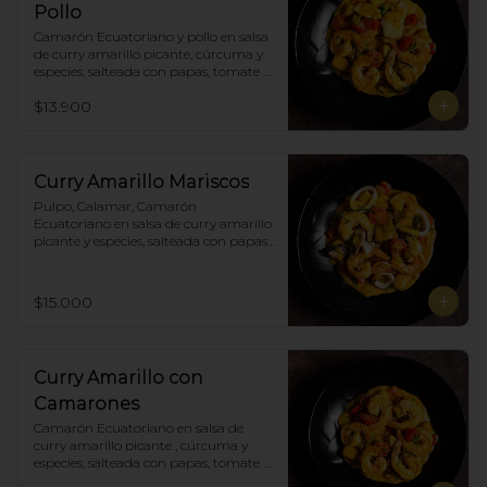
Pollo
Camarón Ecuatoriano y pollo en salsa 
de curry amarillo picante, cúrcuma y 
especies, salteada con papas, tomate 
cherry, pimiento. Incluye porción de 
$13.900
arroz blanco.
Curry Amarillo Mariscos
Pulpo, Calamar, Camarón 
Ecuatoriano en salsa de curry amarillo 
picante y especies, salteada con papas, 
tomate cherry , pimiento. Incluye 
porción de arroz blanco.
$15.000
Curry Amarillo con
Camarones
Camarón Ecuatoriano en salsa de 
curry amarillo picante , cúrcuma y 
especies, salteada con papas, tomate 
cherry, pimiento. Incluye porción de 