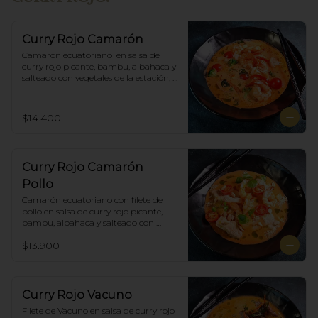
Curry Rojo Camarón
Camarón ecuatoriano  en salsa de 
curry rojo picante, bambu, albahaca y 
salteado con vegetales de la estación, 
incluye porción de arroz blanco.
$14.400
Curry Rojo Camarón
Pollo
Camarón ecuatoriano con filete de 
pollo en salsa de curry rojo picante, 
bambu, albahaca y salteado con 
vegetales de la estación, incluye 
$13.900
porción de arroz blanco.
Curry Rojo Vacuno
Filete de Vacuno en salsa de curry rojo 