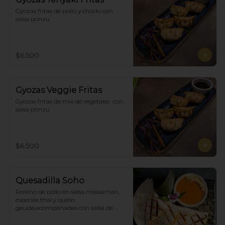
Gyozas fritas de pollo y choclo con 
salsa ponzu
$6.500
Gyozas Veggie Fritas
Gyozas fritas de mix de vegetales  con 
salsa ponzu
$6.500
Quesadilla Soho
Relleno de pollo en salsa massaman, 
especias thai y queso 
gauda,acompañadas con salsa de 
satay con maní. (4)