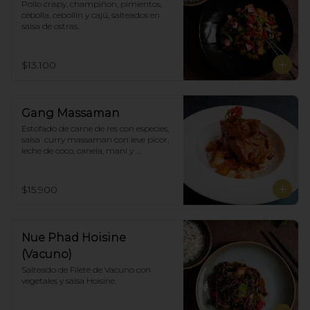
Pollo crispy, champiñon, pimientos, 
cebolla, cebollín y cajú, salteados en 
salsa de ostras.
$13.100
Gang Massaman
Estofado de carne de res con especies, 
salsa  curry massaman con leve picor,  
leche de coco, canela, maní y 
acompañado de papas selladas.
$15.900
Nue Phad Hoisine
(Vacuno)
Salteado de Filete de Vacuno con 
vegetales y salsa Hoisine.