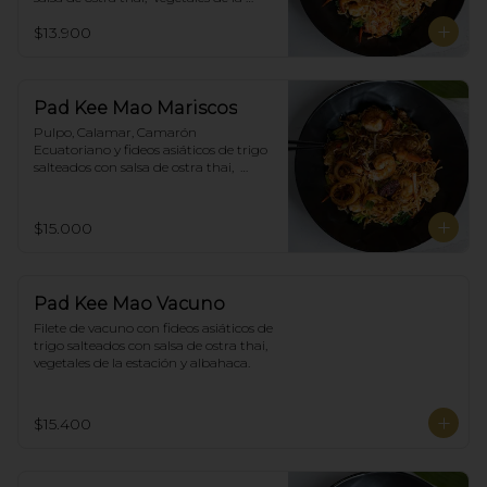
estación y albahaca.
$13.900
Pad Kee Mao Mariscos
Pulpo, Calamar, Camarón 
Ecuatoriano y fideos asiáticos de trigo 
salteados con salsa de ostra thai,  
vegetales de la estación y albahaca.
$15.000
Pad Kee Mao Vacuno
Filete de vacuno con fideos asiáticos de 
trigo salteados con salsa de ostra thai,  
vegetales de la estación y albahaca.
$15.400