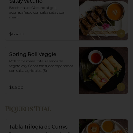
Satay Vacuno
Brochetas de Vacuno al grill, 
acompañado con salsa satay con 
maní.
$8.400
Spring Roll Veggie
Rollito de masa frita, rellenos de 
vegetales y fideos fansi, acompañados  
con salsa agridulce. (5)
$6.900
Piqueos Thai.
Tabla Trilogía de Currys