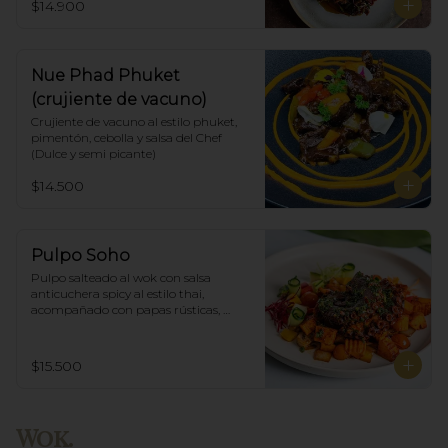
$14.900
Nue Phad Phuket
(crujiente de vacuno)
Crujiente de vacuno al estilo phuket, 
pimentón, cebolla y salsa del Chef 
(Dulce y semi picante)
$14.500
Pulpo Soho
Pulpo salteado al wok con salsa 
anticuchera spicy al estilo thai, 
acompañado con papas rústicas, 
verduras del huerto y chimichurri.
$15.500
Wok.