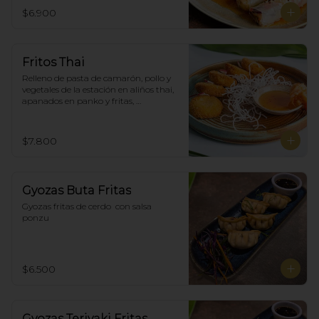
$6.900
Fritos Thai
Relleno de pasta de camarón, pollo y 
vegetales de la estación en aliños thai, 
apanados en panko y fritas, 
acompañadas con salsa agridulce. (5)
$7.800
Gyozas Buta Fritas
Gyozas fritas de cerdo  con salsa 
ponzu
$6.500
Gyozas Teriyaki Fritas