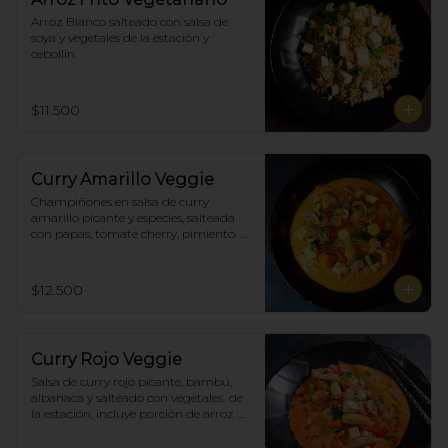
Arroz Blanco salteado con salsa de 
soya y vegetales de la estación y 
cebollín.
$11.500
Curry Amarillo Veggie
Champiñones en salsa de curry 
amarillo picante y especies, salteada 
con papas, tomate cherry, pimiento. 
Incluye porción de arroz blanco.
$12.500
Curry Rojo Veggie
Salsa de curry rojo picante, bambú, 
albahaca y salteado con vegetales  de 
la estación, incluye porción de arroz 
blanco.