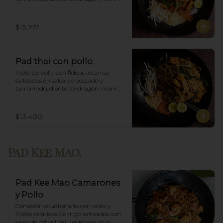
triturado.
$15.397
Pad thai con pollo.
Filete de pollo con fideos de arroz 
salteados en salsa de pescado y 
tamarindo, diente de dragón, maní 
triturado.
$13.400
Pad Kee Mao.
Pad Kee Mao Camarones
y Pollo
Camarón ecuatoriano con pollo y 
fideos asiáticos de trigo salteados con 
salsa de ostra thai,  vegetales de la 