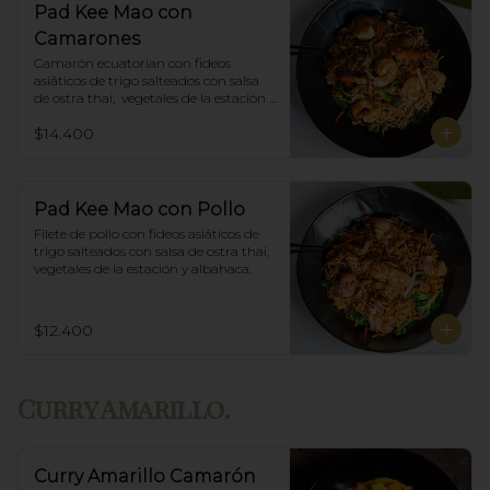
Pad Kee Mao con
Camarones
Camarón ecuatorian con fideos 
asiáticos de trigo salteados con salsa 
de ostra thai,  vegetales de la estación y 
albahaca.
$14.400
Pad Kee Mao con Pollo
Filete de pollo con fideos asiáticos de 
trigo salteados con salsa de ostra thai,  
vegetales de la estación y albahaca.
$12.400
Curry Amarillo.
Curry Amarillo Camarón