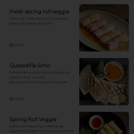
Fresh spring roll veggie
rollito de masa de arroz hidratada 
relleno de fideos vemicelli
$6.900
Quesadilla Soho
Relleno de pollo en salsa massaman, 
especias thai y queso 
gauda,acompañadas con salsa de 
satay con maní. (4)
$6.900
Spring Roll Veggie
Rollito de masa frita, rellenos de 
vegetales y fideos fansi, acompañados  