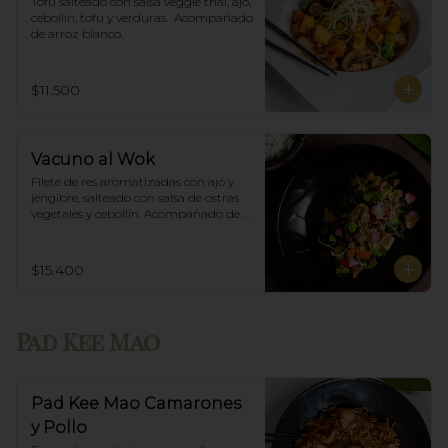
Tofu salteado con salsa veggie thai, ajó, 
cebollín, tofu y verduras.  Acompañado 
de arroz blanco.
$11.500
Vacuno al Wok
Filete de res aromatizadas con ajó y 
jengibre, salteado con salsa de ostras 
vegetales y cebollín. Acompañado de 
arroz blanco.
$15.400
Pad Kee Mao
Pad Kee Mao Camarones
y Pollo