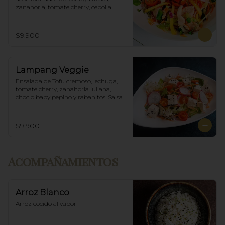
zanahoria, tomate cherry, cebolla 
morada, mango y salsa agridulce.
$9.900
Lampang Veggie
Ensalada de Tofu cremoso, lechuga, 
tomate cherry, zanahoria juliana, 
choclo baby pepino y rabanitos. Salsa 
ponzu veggie.
$9.900
Acompañamientos
Arroz Blanco
Arroz cocido al vapor