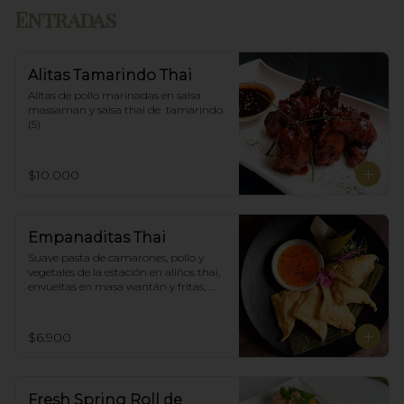
Entradas
Alitas Tamarindo Thai
Alitas de pollo marinadas en salsa 
massaman y salsa thai de  tamarindo. 
(5)
$10.000
Empanaditas Thai
Suave pasta de camarones, pollo y 
vegetales de la estación en aliños thai, 
envueltas en masa wantán y fritas, 
acompañadascon salsa agridulce. (5)
$6.900
Fresh Spring Roll de