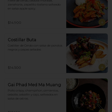
Filete de cerdo, cebolla morada, 
zanahoria, zapallito italiano salteado 
en salsa apple spicy.
$14.900
Costillar Buta
Costillar de Cerdo con salsa de porotos 
negros y papas selladas
$14.500
Gai Phad Med Ma Muang
Pollo crispy, champiñon, pimientos, 
cebolla, cebollín y cajú, salteados en 
salsa de ostras.