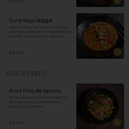
$15.400
Curry Rojo Veggie
Salsa de curry rojo picante, bambú, 
albahaca y salteado con vegetales de la 
estación, incluye porción de arroz 
blanco.
$12.500
Arroz Frito
Arroz Frito de Vacuno
Arroz salteado al wok con salsa thai, 
filete de Vacuno y vegetales de la 
estación con cebollín.
$15.400