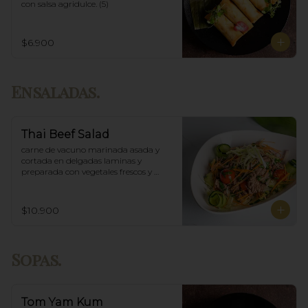
con salsa agridulce. (5)
$6.900
Ensaladas.
Thai Beef Salad
carne de vacuno marinada asada y 
cortada en delgadas laminas y 
preparada con vegetales frescos y 
aderezo tailandés.
$10.900
Sopas.
Tom Yam Kum