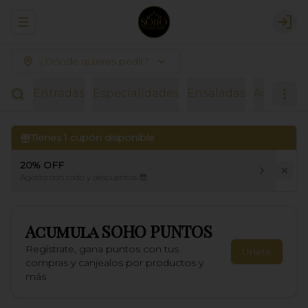
Abrir menu de navegación
Logi
¿Dónde quieres pedir?
Entradas
Especialidades
Ensaladas
Acompañ
Tienes
1
cupón disponible
20% OFF
Agosto con todo y descuentos 😎
Acumula
SOHO PUNTOS
Regístrate, gana puntos con tus
Únete
compras y canjealos por productos y
más