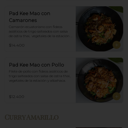
Pad Kee Mao con
Camarones
Camarón ecuatoriano con fideos 
asiáticos de trigo salteados con salsa 
de ostra thai,  vegetales de la estación y 
albahaca.
$14.400
Pad Kee Mao con Pollo
Filete de pollo con fideos asiáticos de 
trigo salteados con salsa de ostra thai, 
vegetales de la estación y albahaca.
$12.400
Curry Amarillo