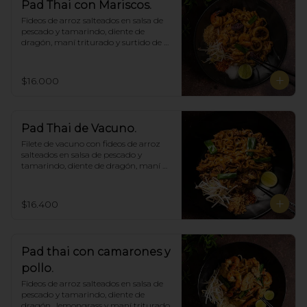
Pad Thai con Mariscos.
Fideos de arroz salteados en salsa de 
pescado y tamarindo, diente de 
dragón, maní triturado y surtido de 
mariscos.
$16.000
Pad Thai de Vacuno.
Filete de vacuno con fideos de arroz 
salteados en salsa de pescado y 
tamarindo, diente de dragón, maní 
triturado.
$16.400
Pad thai con camarones y
pollo.
Fideos de arroz salteados en salsa de 
pescado y tamarindo, diente de 
dragón,  lemongrass y maní triturado.