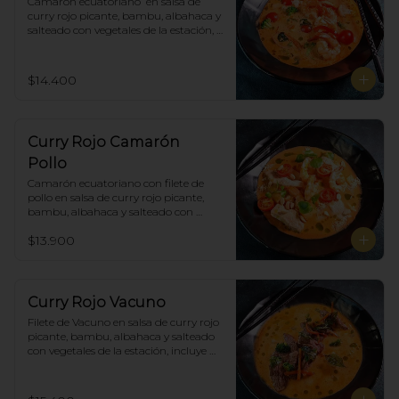
Camarón ecuatoriano  en salsa de 
curry rojo picante, bambu, albahaca y 
salteado con vegetales de la estación, 
incluye porción de arroz blanco.
$14.400
Curry Rojo Camarón
Pollo
Camarón ecuatoriano con filete de 
pollo en salsa de curry rojo picante, 
bambu, albahaca y salteado con 
vegetales de la estación, incluye 
$13.900
porción de arroz blanco.
Curry Rojo Vacuno
Filete de Vacuno en salsa de curry rojo 
picante, bambu, albahaca y salteado 
con vegetales de la estación, incluye 
porción de arroz blanco.