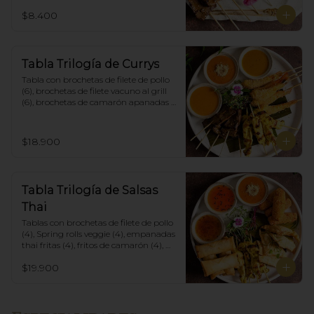
$8.400
Tabla Trilogía de Currys
Tabla con brochetas de filete de pollo 
(6), brochetas de filete vacuno al grill 
(6), brochetas de camarón apanadas 
con panko y fritas (6), acompañadas 
con salsa de currys massaman, rojo y 
amarillo.
$18.900
Tabla Trilogía de Salsas
Thai
Tablas con brochetas de filete de pollo 
(4), Spring rolls veggie (4), empanadas 
thai fritas (4), fritos de camarón (4), 
acompañadas con salsa Spring Roll, 
$19.900
Salsa de Maní y Soja spicy.