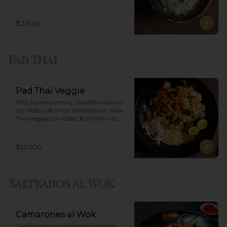
$2.500
Pad Thai
Pad Thai Veggie
Tofu, tomate cherry, zapallito italiano 
con fideos de arroz salteados en salsa 
Thai Veggie con base de tamarindo, 
diente de dragón y maní.
$12.500
Salteados al Wok
Camarones al Wok
Camarones ecuatorianos salteados 