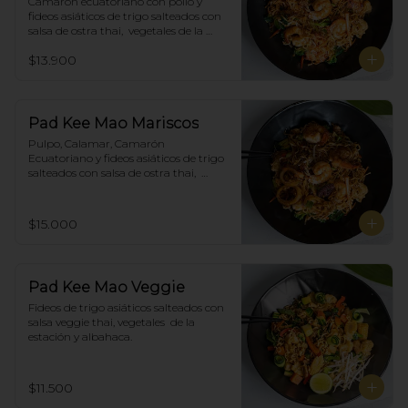
Camarón ecuatoriano con pollo y 
fideos asiáticos de trigo salteados con 
salsa de ostra thai,  vegetales de la 
estación y albahaca.
$13.900
Pad Kee Mao Mariscos
Pulpo, Calamar, Camarón 
Ecuatoriano y fideos asiáticos de trigo 
salteados con salsa de ostra thai,  
vegetales de la estación y albahaca.
$15.000
Pad Kee Mao Veggie
Fideos de trigo asiáticos salteados con 
salsa veggie thai, vegetales  de la 
estación y albahaca.
$11.500