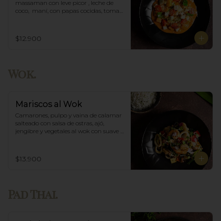
massaman con leve picor , leche de 
coco,  maní, con papas cocidas, tomate 
cherry,  Incluye porción de arroz 
blanco.
$12.900
Wok.
Mariscos al Wok
Camarones, pulpo y vaina de calamar 
salteado con salsa de ostras, ajó, 
jengibre y vegetales al wok con suave 
salsa thai, acompañado de arroz.
$13.900
Pad Thai.