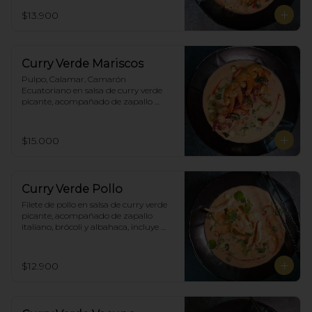
brócoli y albahaca, incluye porción de 
$13.900
arroz blanco.
Curry Verde Mariscos
Pulpo, Calamar, Camarón 
Ecuatoriano en salsa de curry verde 
picante, acompañado de zapallo 
italiano, brócoli y albahaca, incluye 
porción de arroz blanco.
$15.000
Curry Verde Pollo
Filete de pollo en salsa de curry verde 
picante, acompañado de zapallo 
italiano, brócoli y albahaca, incluye 
porción de arroz blanco.
$12.900