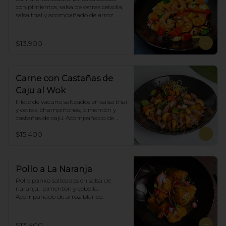
con pimientos, salsa de ostras cebolla, 
salsa thai y acompañado de arroz 
blanco.
$13.900
Carne con Castañas de
Caju al Wok
Filete de vacuno salteados en salsa thai 
y ostras, champiñones, pimentón y  
castañas de cajú. Acompañado de 
arroz de blanco
$15.400
Pollo a La Naranja
Pollo panko salteados en salsa de 
naranja,  pimentón y cebolla.  
Acompañado de arroz blanco.
$13.400