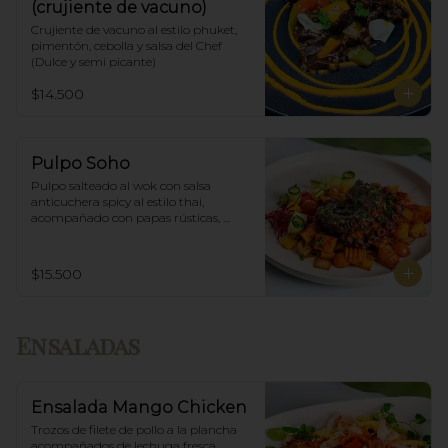
(crujiente de vacuno)
Crujiente de vacuno al estilo phuket, 
pimentón, cebolla y salsa del Chef 
(Dulce y semi picante)
$14.500
Pulpo Soho
Pulpo salteado al wok con salsa 
anticuchera spicy al estilo thai, 
acompañado con papas rústicas, 
verduras del huerto y chimichurri.
$15.500
Ensaladas
Ensalada Mango Chicken
Trozos de filete de pollo a la plancha 
acompañados de lechuga fresca, 