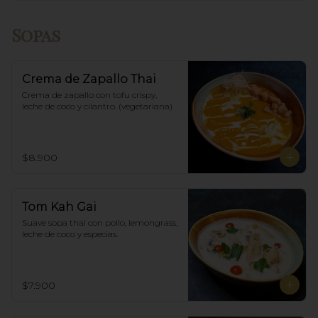
Sopas
Crema de Zapallo Thai
Crema de zapallo con tofu crispy,  
leche de coco y cilantro. (vegetariana)
$8.900
Tom Kah Gai
Suave sopa thai con pollo, lemongrass, 
leche de coco y especias.
$7.900