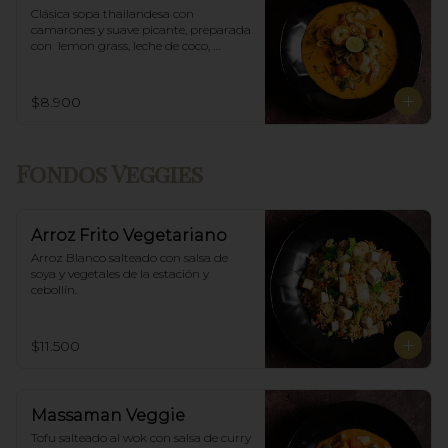
Clásica sopa thailandesa con 
camarones y suave picante, preparada 
con  lemon grass, leche de coco, 
champiñones y especias thai.
$8.900
Fondos Veggies
Arroz Frito Vegetariano
Arroz Blanco salteado con salsa de 
soya y vegetales de la estación y 
cebollín.
$11.500
Massaman Veggie
Tofu salteado al wok con salsa de curry 