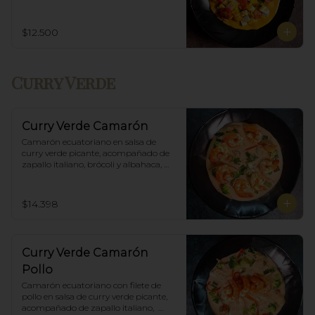
Incluye porción de arroz blanco.
$12.500
Curry Verde
Curry Verde Camarón
Camarón ecuatoriano en salsa de 
curry verde picante, acompañado de 
zapallo italiano, brócoli y albahaca, 
incluye porción de arroz blanco.
$14.398
Curry Verde Camarón
Pollo
Camarón ecuatoriano con filete de 
pollo en salsa de curry verde picante, 
acompañado de zapallo italiano,  