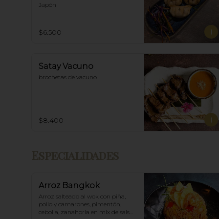
Japón
$6.500
Satay Vacuno
brochetas de vacuno
$8.400
Especialidades
Arroz Bangkok
Arroz salteado al wok con piña, 
pollo y camarones, pimentón, 
cebolla, zanahoria en mix de salsa 