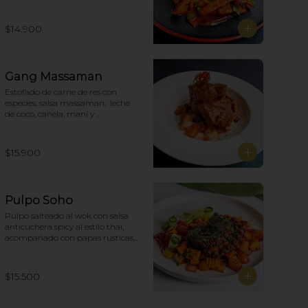
$14.900
Gang Massaman
Estofado de carne de res con 
especies, salsa massaman,  leche 
de coco, canela, maní y 
acompañado de papas selladas.
$15.900
Pulpo Soho
Pulpo salteado al wok con salsa 
anticuchera spicy al estilo thai, 
acompañado con papas rústicas, 
verduras del huerto y chimichurri.
$15.500