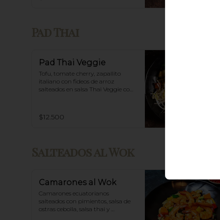
Pad Thai
Pad Thai Veggie
Tofu, tomate cherry, zapallito 
italiano con fideos de arroz 
salteados en salsa Thai Veggie con 
base de tamarindo, diente de 
dragón y maní.
$12.500
Salteados al Wok
Camarones al Wok
Camarones ecuatorianos 
salteados con pimientos, salsa de 
ostras cebolla, salsa thai y 
acompañado de arroz blanco.