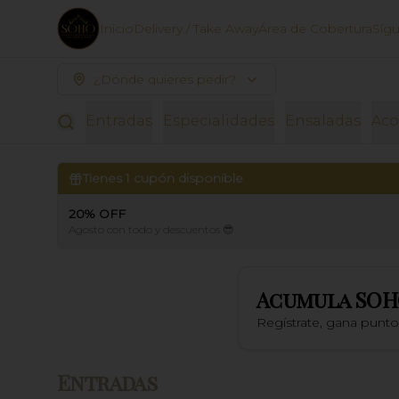
Inicio
Delivery / Take Away
Área de Cobertura
Síg
¿Dónde quieres pedir?
Entradas
Especialidades
Ensaladas
Ac
Tienes
1
cupón disponible
20% OFF
Agosto con todo y descuentos 😎
Acumula
SOH
Regístrate, gana punt
Entradas