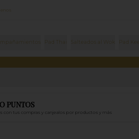
uenos
ompañamientos
Pad Thai
Salteados al Wok
Pad Ke
O PUNTOS
os con tus compras y canjealos por productos y más