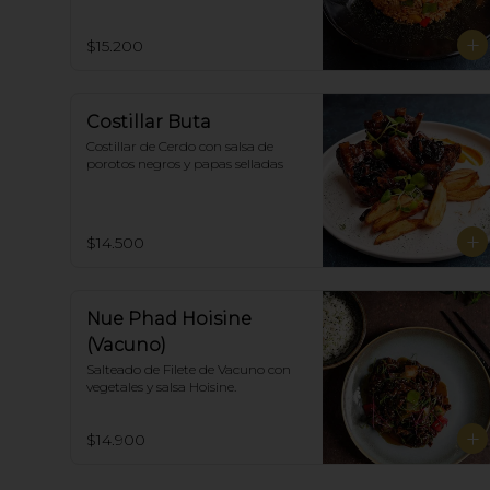
thai spicy y ostras.
$15.200
Costillar Buta
Costillar de Cerdo con salsa de 
porotos negros y papas selladas
$14.500
Nue Phad Hoisine
(Vacuno)
Salteado de Filete de Vacuno con 
vegetales y salsa Hoisine.
$14.900