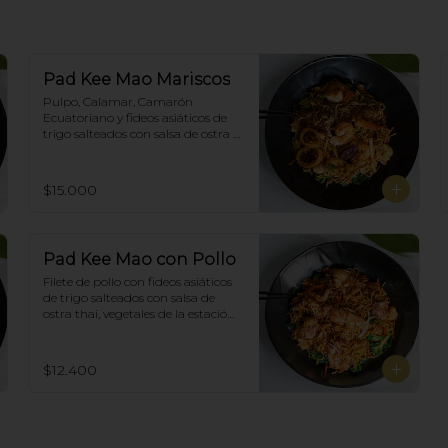
Pad Kee Mao Mariscos
Pulpo, Calamar, Camarón 
Ecuatoriano y fideos asiáticos de 
trigo salteados con salsa de ostra 
thai,  vegetales de la estación y 
albahaca.
$15.000
Pad Kee Mao con Pollo
Filete de pollo con fideos asiáticos 
de trigo salteados con salsa de 
ostra thai, vegetales de la estación 
y albahaca.
$12.400