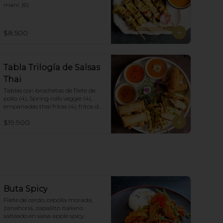
maní. (6)
$8.500
Tabla Trilogía de Salsas
Thai
Tablas con brochetas de filete de 
pollo (4), Spring rolls veggie (4), 
empanadas thai fritas (4), fritos de 
camarón (4), acompañadas con 
$19.900
salsa Spring Roll, Salsa de Maní y 
Soja spicy.
Buta Spicy
Filete de cerdo, cebolla morada, 
zanahoria, zapallito italiano 
salteado en salsa apple spicy.