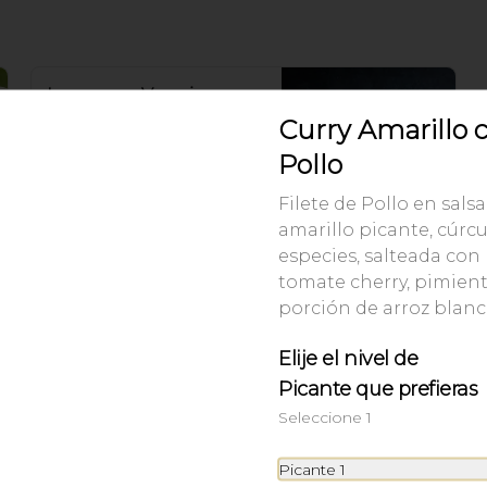
Lampang Veggie
Ensalada de Tofu cremoso, 
Curry Amarillo 
lechuga, tomate cherry, zanahoria 
juliana, choclo baby pepino y 
Pollo
rabanitos. Salsa ponzu veggie.
Filete de Pollo en salsa
$9.900
amarillo picante, cúrc
especies, salteada con
tomate cherry, pimient
porción de arroz blanc
Elije el nivel de
Picante que prefieras
Seleccione 1
Picante 1