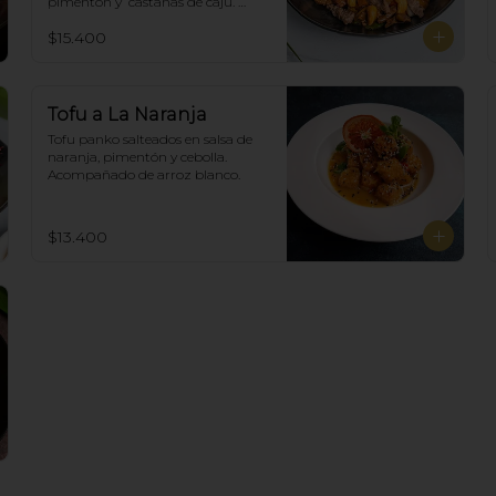
pimentón y  castañas de cajú. 
Acompañado de arroz de blanco
$15.400
Tofu a La Naranja
Tofu panko salteados en salsa de 
naranja, pimentón y cebolla.  
Acompañado de arroz blanco.
$13.400