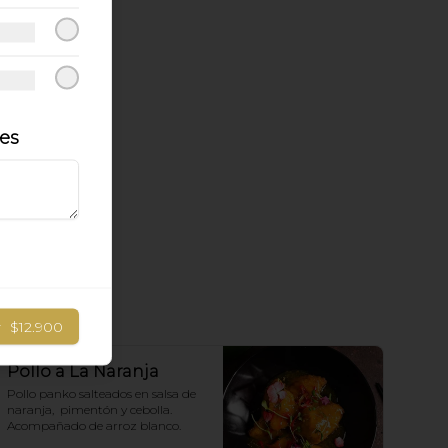
les
r
$12.900
Pollo a La Naranja
Pollo panko salteados en salsa de 
naranja,  pimentón y cebolla.  
Acompañado de arroz blanco.