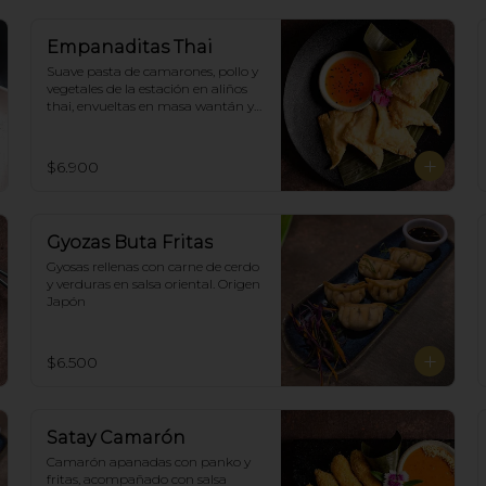
Empanaditas Thai
Suave pasta de camarones, pollo y 
vegetales de la estación en aliños 
thai, envueltas en masa wantán y 
fritas, acompañadascon salsa 
agridulce. (5)
$6.900
Gyozas Buta Fritas
Gyosas rellenas con carne de cerdo 
y verduras en salsa oriental. Origen 
Japón
$6.500
Satay Camarón
Camarón apanadas con panko y 
fritas, acompañado con salsa 