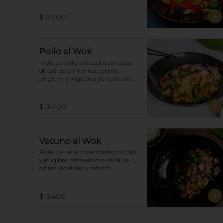
$13.900
Pollo al Wok
Filete de pollo salteados con salsa 
de ostras, pimientos, cebolla, 
jengibre  y vegetales de la estación, 
acompañado de arroz blanco.
$13.400
Vacuno al Wok
Filete de res aromatizadas con ajó 
y jengibre, salteado con salsa de 
ostras vegetales y cebollín. 
Acompañado de arroz blanco.
$15.400