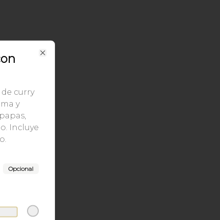
con
Close
 de curry
uma y
 papas,
o. Incluye
o.
Opcional