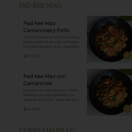
Pad Kee Mao
Pad Kee Mao
Camarones y Pollo
Camarón ecuatoriano con pollo y 
fideos asiáticos de trigo salteados 
con salsa de ostra thai,  vegetales 
de la estación y albahaca.
$13.900
Pad Kee Mao con
Camarones
Camarón ecuatoriano con fideos 
asiáticos de trigo salteados con 
salsa de ostra thai,  vegetales de la 
estación y albahaca.
$14.400
Curry Amarillo