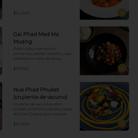
coco en curry amarillo.
$14.200
Gai Phad Med Ma
Muang
Pollo crispy, champiñon, 
pimientos, cebolla, cebollín y cajú, 
salteados en salsa de ostras.
$13.100
Nue Phad Phuket
(crujiente de vacuno)
Crujiente de vacuno al estilo 
phuket, pimentón, cebolla y salsa 
del Chef (Dulce y semi picante)
$14.500