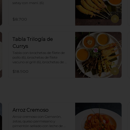
satay con maní. (6)
$8.700
Tabla Trilogía de
Currys
Tabla con brochetas de filete de 
pollo (6), brochetas de filete 
vacuno al grill (6), brochetas de 
camarón apanadas con panko y 
$18.900
fritas (6), acompañadas con salsa 
de currys massaman, rojo y 
amarillo.
Arroz Cremoso
Arroz cremoso con Camarón, 
zetas, queso parmesano y 
pimentón sellado con leche de 