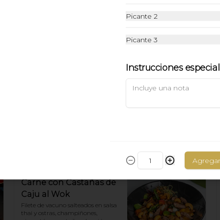
Picante 2
Picante 3
Instrucciones especia
Agrega
Carne con Castañas de
Caju al Wok
Filete de vacuno salteados en salsa 
thai y ostras, champiñones, 