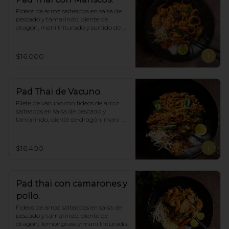
Fideos de arroz salteados en salsa de 
pescado y tamarindo, diente de 
dragón, maní triturado y surtido de 
mariscos.
$16.000
Pad Thai de Vacuno.
Filete de vacuno con fideos de arroz 
salteados en salsa de pescado y 
tamarindo, diente de dragón, maní 
triturado.
$16.400
Pad thai con camarones y
pollo.
Fideos de arroz salteados en salsa de 
pescado y tamarindo, diente de 
dragón,  lemongrass y maní triturado.