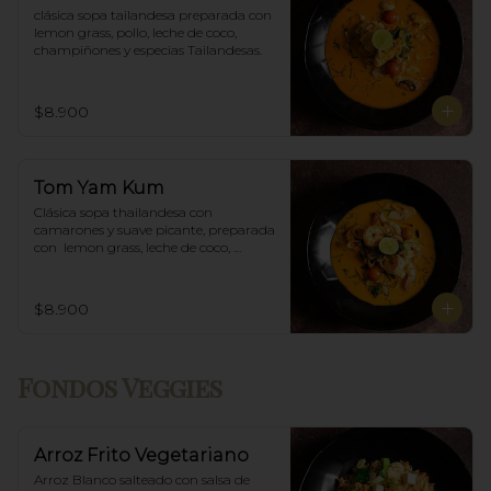
clásica sopa tailandesa preparada con 
lemon grass, pollo, leche de coco, 
champiñones y especias Tailandesas.
$8.900
Tom Yam Kum
Clásica sopa thailandesa con 
camarones y suave picante, preparada 
con  lemon grass, leche de coco, 
champiñones y especias thai.
$8.900
Fondos Veggies
Arroz Frito Vegetariano
Arroz Blanco salteado con salsa de 