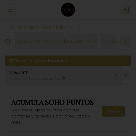
Abrir menu de navegación
Logi
¿Dónde quieres pedir?
Agosto con todo y descuentos 🤑
Entradas Thai
Tienes
1
cupón disponible
20% OFF
Agosto con todo y descuentos 😎
Acumula
SOHO PUNTOS
Regístrate, gana puntos con tus
Únete
compras y canjealos por productos y
más