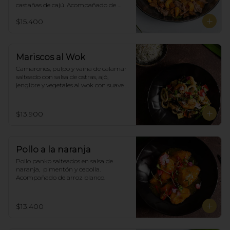
castañas de cajú. Acompañado de 
arroz de blanco
$15.400
Mariscos al Wok
Camarones, pulpo y vaina de calamar 
salteado con salsa de ostras, ajó, 
jengibre y vegetales al wok con suave 
salsa thai, acompañado de arroz.
$13.900
Pollo a la naranja
Pollo panko salteados en salsa de 
naranja,  pimentón y cebolla.  
Acompañado de arroz blanco.
$13.400