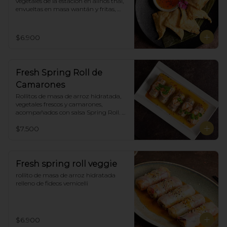
vegetales de la estación en aliños thai, 
envueltas en masa wantán y fritas, 
acompañadas con salsa agridulce. (5)
$6.900
Fresh Spring Roll de
Camarones
Rollitos de masa de arroz hidratada, 
vegetales frescos y camarones, 
acompañados con salsa Spring Roll. 
(5)
$7.500
Fresh spring roll veggie
rollito de masa de arroz hidratada 
relleno de fideos vemicelli
$6.900