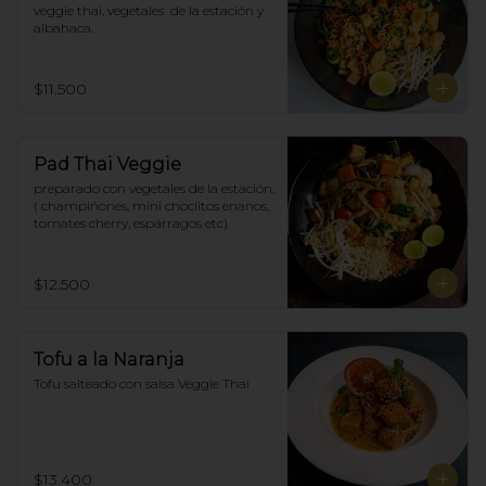
veggie thai, vegetales  de la estación y 
albahaca.
$11.500
Pad Thai Veggie
preparado con vegetales de la estación, 
( champiñones, mini choclitos enanos, 
tomates cherry, espárragos etc)
$12.500
Tofu a la Naranja
Tofu salteado con salsa Veggie Thai
$13.400