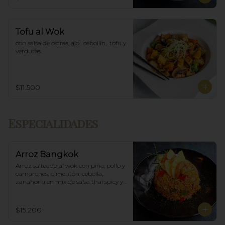
Tofu al Wok
con salsa de ostras, ajo,  cebollin,  tofu y 
verduras.
$11.500
Especialidades
Arroz Bangkok
Arroz salteado al wok con piña, pollo y 
camarones, pimentón, cebolla, 
zanahoria en mix de salsa thai spicy y 
ostras.
$15.200