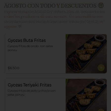
Agosto con todo y descuentos 🤑
Ingresa el cupón AGOSTO y disfruta 20% de descuento en
todos los productos de esta sección. No acumulable con
otros descuentos. No aplica propina. Válido del 01 al 31 de
agosto. 🎊
Gyozas Buta Fritas
Gyozas fritas de cerdo  con salsa 
ponzu
$6.500
Gyozas Teriyaki Fritas
Gyozas fritas de pollo y choclo con 
salsa ponzu