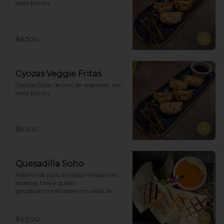
salsa ponzu
$6.500
Gyozas Veggie Fritas
Gyozas fritas de mix de vegetales  con 
salsa ponzu
$6.500
Quesadilla Soho
Relleno de pollo en salsa massaman, 
especias thai y queso 
gauda,acompañadas con salsa de 
satay con maní. (4)
$6.900