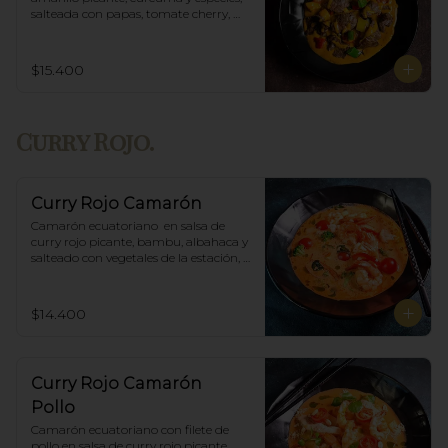
salteada con papas, tomate cherry, 
pimiento. Incluye porción de arroz 
blanco.
$15.400
Curry Rojo.
Curry Rojo Camarón
Camarón ecuatoriano  en salsa de 
curry rojo picante, bambu, albahaca y 
salteado con vegetales de la estación, 
incluye porción de arroz blanco.
$14.400
Curry Rojo Camarón
Pollo
Camarón ecuatoriano con filete de 
pollo en salsa de curry rojo picante, 