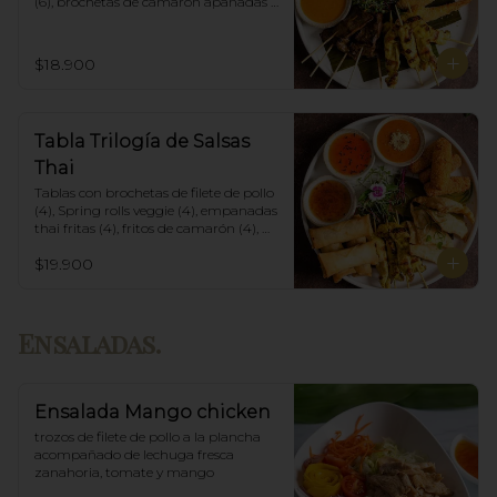
(6), brochetas de camarón apanadas 
con panko y fritas (6), acompañadas 
con salsa de currys massaman, rojo y 
amarillo.
$18.900
Tabla Trilogía de Salsas
Thai
Tablas con brochetas de filete de pollo 
(4), Spring rolls veggie (4), empanadas 
thai fritas (4), fritos de camarón (4), 
acompañadas con salsa Spring Roll, 
$19.900
Salsa de Maní y Soja spicy.
Ensaladas.
Ensalada Mango chicken
trozos de filete de pollo a la plancha 
acompañado de lechuga fresca 
zanahoria, tomate y mango