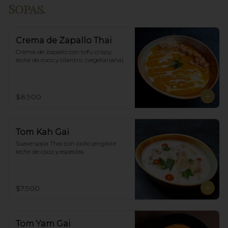
Sopas.
Crema de Zapallo Thai
Crema de zapallo con tofu crispy,  
leche de coco y cilantro. (vegetariana)
$8.900
Tom Kah Gai
Suave sopa Thai con pollo jengibre 
leche de coco y especias.
$7.900
Tom Yam Gai