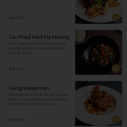
$14.500
Gai Phad Med Ma Muang
Pollo crispy, champiñon, pimientos, 
cebolla, cebollín y cajú, salteados en 
salsa de ostras.
$13.100
Gang Massaman
Estofado de carne de res con especies, 
salsa  curry massaman con leve picor,  
leche de coco, canela, maní y 
acompañado de papas selladas.
$15.900