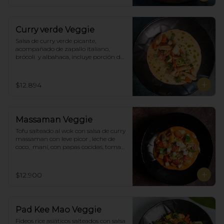
Curry verde Veggie
Salsa de curry verde picante, 
acompañado de zapallo italiano, 
brócoli  y albahaca, incluye porción de 
arroz blanco.
$12.894
Massaman Veggie
Tofu salteado al wok con salsa de curry 
massaman con leve picor , leche de 
coco,  maní, con papas cocidas, tomate 
cherry,  Incluye porción de arroz 
blanco.
$12.900
Pad Kee Mao Veggie
Fideos rice asiáticos salteados con salsa 