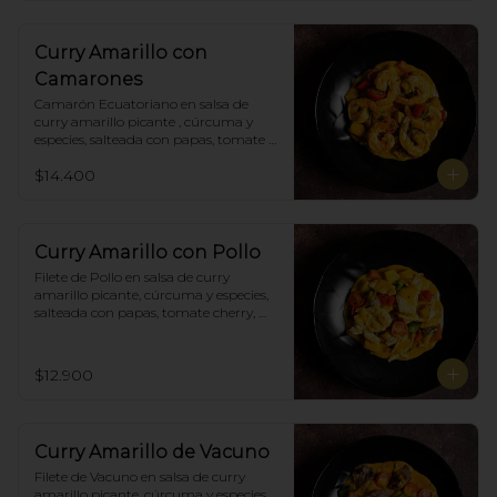
Curry Amarillo con
Camarones
Camarón Ecuatoriano en salsa de 
curry amarillo picante , cúrcuma y 
especies, salteada con papas, tomate 
cherry, pimiento. Incluye porción de 
$14.400
arroz blanco.
Curry Amarillo con Pollo
Filete de Pollo en salsa de curry 
amarillo picante, cúrcuma y especies, 
salteada con papas, tomate cherry, 
pimiento. Incluye porción de arroz 
blanco.
$12.900
Curry Amarillo de Vacuno
Filete de Vacuno en salsa de curry 
amarillo picante, cúrcuma y especies, 