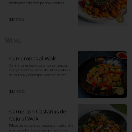
acompañado con papas rústicas, 
verduras del huerto y chimichurri.
$15.500
Wok.
Camarones al Wok
Camarones ecuatorianos salteados 
con pimientos, salsa de ostras cebolla,  
salsa thai y acompañado de arroz 
blanco.
$13.900
Carne con Castañas de
Caju al Wok
Filete de vacuno salteados en salsa thai 
y ostras, champiñones, pimentón y  