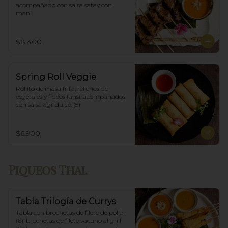
acompañado con salsa satay con 
maní.
$8.400
Spring Roll Veggie
Rollito de masa frita, rellenos de 
vegetales y fideos fansi, acompañados  
con salsa agridulce. (5)
$6.900
Piqueos Thai.
Tabla Trilogía de Currys
Tabla con brochetas de filete de pollo 
(6), brochetas de filete vacuno al grill 