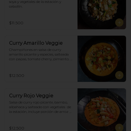
soya y vegetales de la estación y 
cebollín.
$11.500
Curry Amarillo Veggie
Champiñones en salsa de curry 
amarillo picante y especies, salteada 
con papas, tomate cherry, pimiento. 
Incluye porción de arroz blanco.
$12.500
Curry Rojo Veggie
Salsa de curry rojo picante, bambú, 
albahaca y salteado con vegetales  de 
la estación, incluye porción de arroz 
blanco.
$12.500