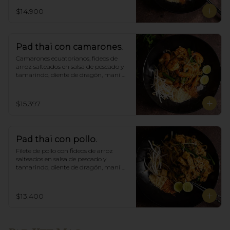
$14.900
Pad thai con camarones.
Camarones ecuatorianos, fideos de 
arroz salteados en salsa de pescado y 
tamarindo, diente de dragón, maní 
triturado.
$15.397
Pad thai con pollo.
Filete de pollo con fideos de arroz 
salteados en salsa de pescado y 
tamarindo, diente de dragón, maní 
triturado.
$13.400