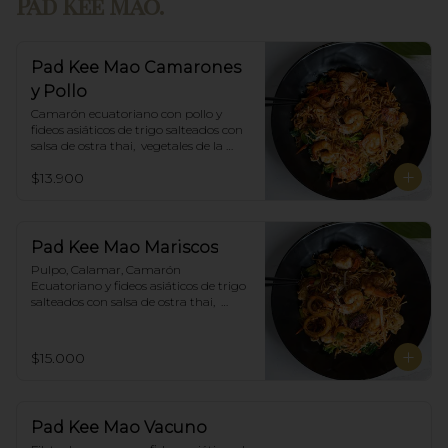
Pad Kee Mao.
Pad Kee Mao Camarones
y Pollo
Camarón ecuatoriano con pollo y 
fideos asiáticos de trigo salteados con 
salsa de ostra thai,  vegetales de la 
estación y albahaca.
$13.900
Pad Kee Mao Mariscos
Pulpo, Calamar, Camarón 
Ecuatoriano y fideos asiáticos de trigo 
salteados con salsa de ostra thai,  
vegetales de la estación y albahaca.
$15.000
Pad Kee Mao Vacuno