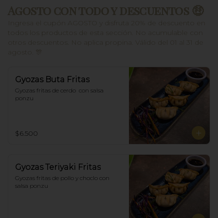
Agosto con todo y descuentos 🤑
Ingresa el cupón AGOSTO y disfruta 20% de descuento en
todos los productos de esta sección. No acumulable con
otros descuentos. No aplica propina. Válido del 01 al 31 de
agosto. 🎊
Gyozas Buta Fritas
Gyozas fritas de cerdo  con salsa 
ponzu
$6.500
Gyozas Teriyaki Fritas
Gyozas fritas de pollo y choclo con 
salsa ponzu