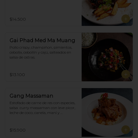
$14.500
Gai Phad Med Ma Muang
Pollo crispy, champiñon, pimientos, 
cebolla, cebollín y cajú, salteados en 
salsa de ostras.
$13.100
Gang Massaman
Estofado de carne de res con especies, 
salsa  curry massaman con leve picor,  
leche de coco, canela, maní y 
acompañado de papas selladas.
$15.900