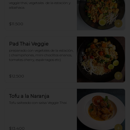
veggie thai, vegetales  de la estación y 
albahaca.
$11.500
Pad Thai Veggie
preparado con vegetales de la estación, 
( champiñones, mini choclitos enanos, 
tomates cherry, espárragos etc)
$12.500
Tofu a la Naranja
Tofu salteado con salsa Veggie Thai
$13.400