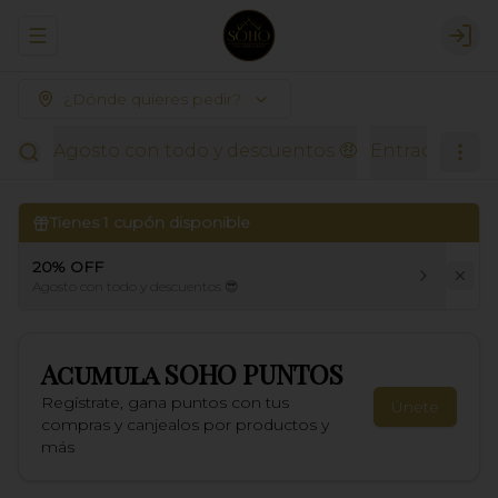
Abrir menu de navegación
Logi
¿Dónde quieres pedir?
Agosto con todo y descuentos 🤑
Entradas Thai
Tienes
1
cupón disponible
20% OFF
Agosto con todo y descuentos 😎
Acumula
SOHO PUNTOS
Regístrate, gana puntos con tus
Únete
compras y canjealos por productos y
más