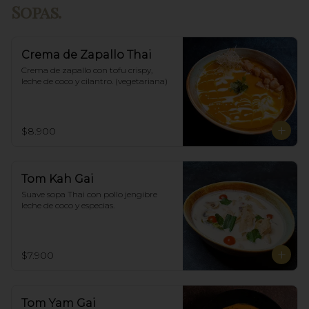
Sopas.
Crema de Zapallo Thai
Crema de zapallo con tofu crispy,  
leche de coco y cilantro. (vegetariana)
$8.900
Tom Kah Gai
Suave sopa Thai con pollo jengibre 
leche de coco y especias.
$7.900
Tom Yam Gai