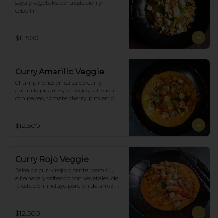
soya y vegetales de la estación y 
cebollín.
$11.500
Curry Amarillo Veggie
Champiñones en salsa de curry 
amarillo picante y especies, salteada 
con papas, tomate cherry, pimiento. 
Incluye porción de arroz blanco.
$12.500
Curry Rojo Veggie
Salsa de curry rojo picante, bambú, 
albahaca y salteado con vegetales  de 
la estación, incluye porción de arroz 
blanco.
$12.500