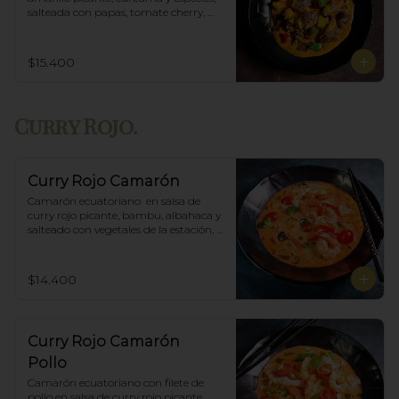
salteada con papas, tomate cherry, 
pimiento. Incluye porción de arroz 
blanco.
$15.400
Curry Rojo.
Curry Rojo Camarón
Camarón ecuatoriano  en salsa de 
curry rojo picante, bambu, albahaca y 
salteado con vegetales de la estación, 
incluye porción de arroz blanco.
$14.400
Curry Rojo Camarón
Pollo
Camarón ecuatoriano con filete de 
pollo en salsa de curry rojo picante, 