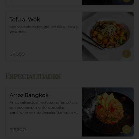
Tofu al Wok
con salsa de ostras, ajo,  cebollin,  tofu y 
verduras.
$11.500
Especialidades
Arroz Bangkok
Arroz salteado al wok con piña, pollo y 
camarones, pimentón, cebolla, 
zanahoria en mix de salsa thai spicy y 
ostras.
$15.200