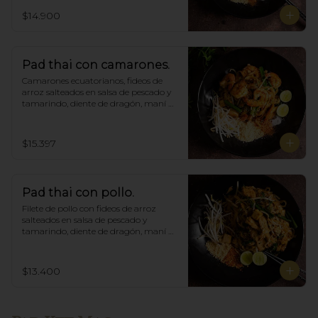
$14.900
Pad thai con camarones.
Camarones ecuatorianos, fideos de 
arroz salteados en salsa de pescado y 
tamarindo, diente de dragón, maní 
triturado.
$15.397
Pad thai con pollo.
Filete de pollo con fideos de arroz 
salteados en salsa de pescado y 
tamarindo, diente de dragón, maní 
triturado.
$13.400