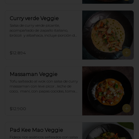
Curry verde Veggie
Salsa de curry verde picante, 
acompañado de zapallo italiano, 
brócoli  y albahaca, incluye porción de 
arroz blanco.
$12.894
Massaman Veggie
Tofu salteado al wok con salsa de curry 
massaman con leve picor , leche de 
coco,  maní, con papas cocidas, tomate 
cherry,  Incluye porción de arroz 
blanco.
$12.900
Pad Kee Mao Veggie
Fideos rice asiáticos salteados con salsa 