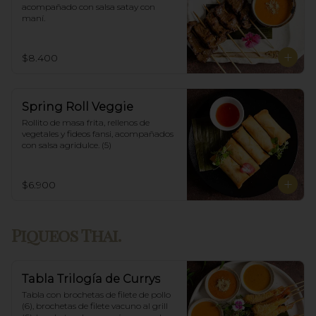
acompañado con salsa satay con 
maní.
$8.400
Spring Roll Veggie
Rollito de masa frita, rellenos de 
vegetales y fideos fansi, acompañados  
con salsa agridulce. (5)
$6.900
Piqueos Thai.
Tabla Trilogía de Currys
Tabla con brochetas de filete de pollo 
(6), brochetas de filete vacuno al grill 