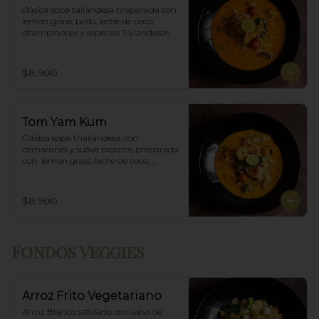
clásica sopa tailandesa preparada con 
lemon grass, pollo, leche de coco, 
champiñones y especias Tailandesas.
$8.900
Tom Yam Kum
Clásica sopa thailandesa con 
camarones y suave picante, preparada 
con  lemon grass, leche de coco, 
champiñones y especias thai.
$8.900
Fondos Veggies
Arroz Frito Vegetariano
Arroz Blanco salteado con salsa de 