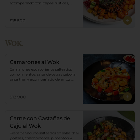
acompañado con papas rústicas, 
verduras del huerto y chimichurri.
$15.500
Wok.
Camarones al Wok
Camarones ecuatorianos salteados 
con pimientos, salsa de ostras cebolla,  
salsa thai y acompañado de arroz 
blanco.
$13.900
Carne con Castañas de
Caju al Wok
Filete de vacuno salteados en salsa thai 
y ostras, champiñones, pimentón y  