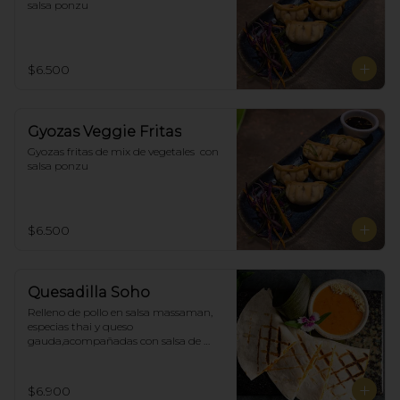
salsa ponzu
$6.500
Gyozas Veggie Fritas
Gyozas fritas de mix de vegetales  con 
salsa ponzu
$6.500
Quesadilla Soho
Relleno de pollo en salsa massaman, 
especias thai y queso 
gauda,acompañadas con salsa de 
satay con maní. (4)
$6.900