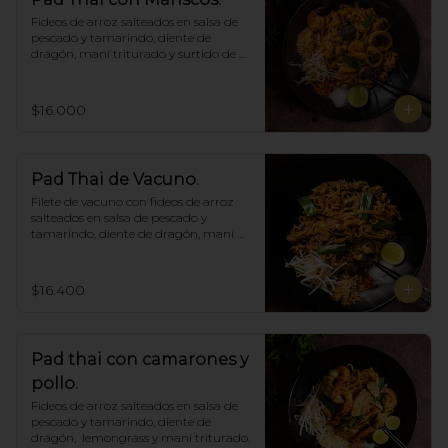
Fideos de arroz salteados en salsa de 
pescado y tamarindo, diente de 
dragón, maní triturado y surtido de 
mariscos.
$16.000
Pad Thai de Vacuno.
Filete de vacuno con fideos de arroz 
salteados en salsa de pescado y 
tamarindo, diente de dragón, maní 
triturado.
$16.400
Pad thai con camarones y
pollo.
Fideos de arroz salteados en salsa de 
pescado y tamarindo, diente de 
dragón,  lemongrass y maní triturado.