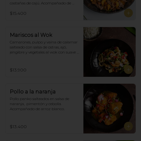
castañas de cajú. Acompañado de 
arroz de blanco
$15.400
Mariscos al Wok
Camarones, pulpo y vaina de calamar 
salteado con salsa de ostras, ajó, 
jengibre y vegetales al wok con suave 
salsa thai, acompañado de arroz.
$13.900
Pollo a la naranja
Pollo panko salteados en salsa de 
naranja,  pimentón y cebolla.  
Acompañado de arroz blanco.
$13.400