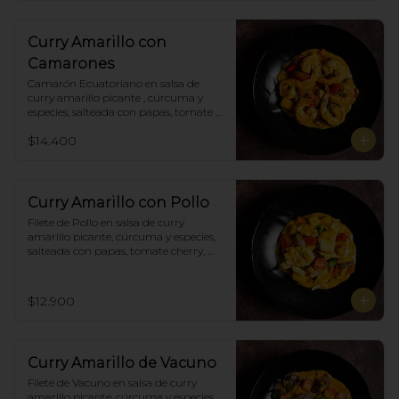
Curry Amarillo con
Camarones
Camarón Ecuatoriano en salsa de 
curry amarillo picante , cúrcuma y 
especies, salteada con papas, tomate 
cherry, pimiento. Incluye porción de 
$14.400
arroz blanco.
Curry Amarillo con Pollo
Filete de Pollo en salsa de curry 
amarillo picante, cúrcuma y especies, 
salteada con papas, tomate cherry, 
pimiento. Incluye porción de arroz 
blanco.
$12.900
Curry Amarillo de Vacuno
Filete de Vacuno en salsa de curry 
amarillo picante, cúrcuma y especies, 