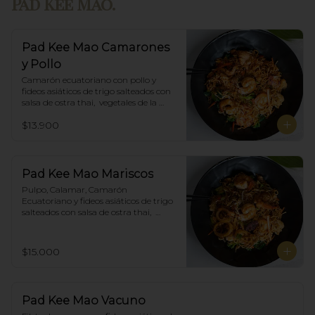
Pad Kee Mao.
Pad Kee Mao Camarones
y Pollo
Camarón ecuatoriano con pollo y 
fideos asiáticos de trigo salteados con 
salsa de ostra thai,  vegetales de la 
estación y albahaca.
$13.900
Pad Kee Mao Mariscos
Pulpo, Calamar, Camarón 
Ecuatoriano y fideos asiáticos de trigo 
salteados con salsa de ostra thai,  
vegetales de la estación y albahaca.
$15.000
Pad Kee Mao Vacuno