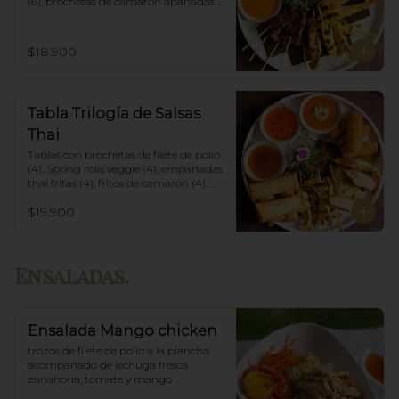
(6), brochetas de camarón apanadas 
con panko y fritas (6), acompañadas 
con salsa de currys massaman, rojo y 
amarillo.
$18.900
Tabla Trilogía de Salsas
Thai
Tablas con brochetas de filete de pollo 
(4), Spring rolls veggie (4), empanadas 
thai fritas (4), fritos de camarón (4), 
acompañadas con salsa Spring Roll, 
$19.900
Salsa de Maní y Soja spicy.
Ensaladas.
Ensalada Mango chicken
trozos de filete de pollo a la plancha 
acompañado de lechuga fresca 
zanahoria, tomate y mango