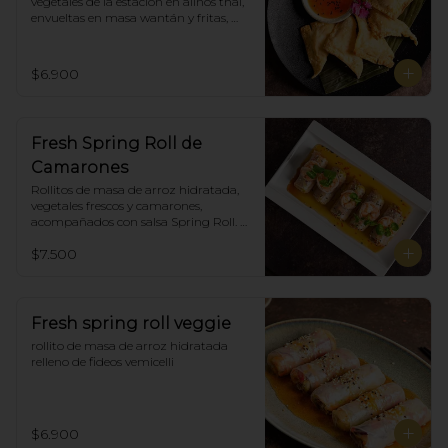
vegetales de la estación en aliños thai, 
envueltas en masa wantán y fritas, 
acompañadas con salsa agridulce. (5)
$6.900
Fresh Spring Roll de
Camarones
Rollitos de masa de arroz hidratada, 
vegetales frescos y camarones, 
acompañados con salsa Spring Roll. 
(5)
$7.500
Fresh spring roll veggie
rollito de masa de arroz hidratada 
relleno de fideos vemicelli
$6.900