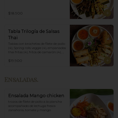
con panko y fritas (6), acompañadas 
con salsa de currys massaman, rojo y 
amarillo.
$18.900
Tabla Trilogía de Salsas
Thai
Tablas con brochetas de filete de pollo 
(4), Spring rolls veggie (4), empanadas 
thai fritas (4), fritos de camarón (4), 
acompañadas con salsa Spring Roll, 
$19.900
Salsa de Maní y Soja spicy.
Ensaladas.
Ensalada Mango chicken
trozos de filete de pollo a la plancha 
acompañado de lechuga fresca 
zanahoria, tomate y mango