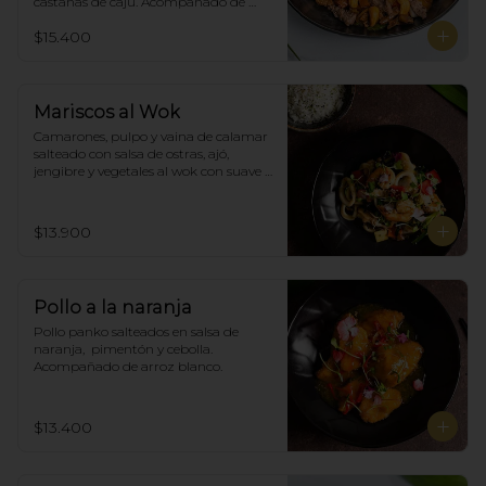
castañas de cajú. Acompañado de 
arroz de blanco
$15.400
Mariscos al Wok
Camarones, pulpo y vaina de calamar 
salteado con salsa de ostras, ajó, 
jengibre y vegetales al wok con suave 
salsa thai, acompañado de arroz.
$13.900
Pollo a la naranja
Pollo panko salteados en salsa de 
naranja,  pimentón y cebolla.  
Acompañado de arroz blanco.
$13.400