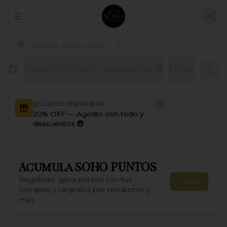
Abrir menu de navegación
Logi
¿Dónde quieres pedir?
Agosto con todo y descuentos 🤑
Entradas Thai
Cupón disponible
20% OFF — Agosto con todo y
descuentos 😎
Acumula
SOHO PUNTOS
Regístrate, gana puntos con tus
Únete
compras y canjealos por productos y
más