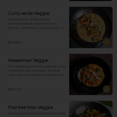
Curry verde Veggie
Salsa de curry verde picante, 
acompañado de zapallo italiano, 
brócoli  y albahaca, incluye porción de 
arroz blanco.
$12.894
Massaman Veggie
Tofu salteado al wok con salsa de curry 
massaman con leve picor , leche de 
coco,  maní, con papas cocidas, tomate 
cherry,  Incluye porción de arroz 
blanco.
$12.900
Pad Kee Mao Veggie
Fideos rice asiáticos salteados con salsa 