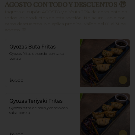
Agosto con todo y descuentos 🤑
Ingresa el cupón AGOSTO y disfruta 20% de descuento en
todos los productos de esta sección. No acumulable con
otros descuentos. No aplica propina. Válido del 01 al 31 de
agosto. 🎊
Gyozas Buta Fritas
Gyozas fritas de cerdo  con salsa 
ponzu
$6.500
Gyozas Teriyaki Fritas
Gyozas fritas de pollo y choclo con 
salsa ponzu
$6.500