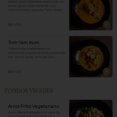
clásica sopa tailandesa preparada con 
lemon grass, pollo, leche de coco, 
champiñones y especias Tailandesas.
$8.900
Tom Yam Kum
Clásica sopa thailandesa con 
camarones y suave picante, preparada 
con  lemon grass, leche de coco, 
champiñones y especias thai.
$8.900
Fondos Veggies
Arroz Frito Vegetariano
Arroz Blanco salteado con salsa de 
soya y vegetales de la estación y 