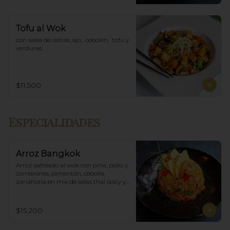
Tofu al Wok
con salsa de ostras, ajo,  cebollin,  tofu y 
verduras.
$11.500
Especialidades
Arroz Bangkok
Arroz salteado al wok con piña, pollo y 
camarones, pimentón, cebolla, 
zanahoria en mix de salsa thai spicy y 
ostras.
$15.200