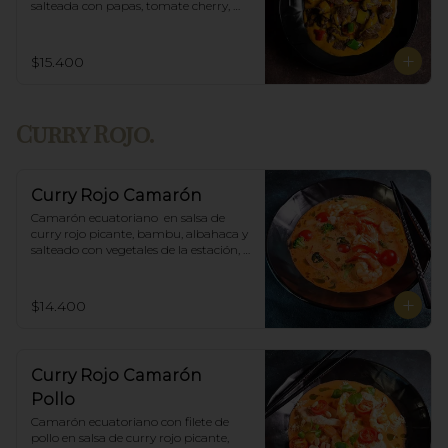
salteada con papas, tomate cherry, 
pimiento. Incluye porción de arroz 
blanco.
$15.400
Curry Rojo.
Curry Rojo Camarón
Camarón ecuatoriano  en salsa de 
curry rojo picante, bambu, albahaca y 
salteado con vegetales de la estación, 
incluye porción de arroz blanco.
$14.400
Curry Rojo Camarón
Pollo
Camarón ecuatoriano con filete de 
pollo en salsa de curry rojo picante, 