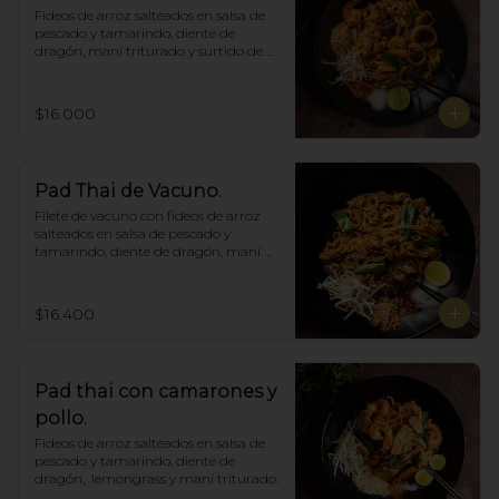
Fideos de arroz salteados en salsa de 
pescado y tamarindo, diente de 
dragón, maní triturado y surtido de 
mariscos.
$16.000
Pad Thai de Vacuno.
Filete de vacuno con fideos de arroz 
salteados en salsa de pescado y 
tamarindo, diente de dragón, maní 
triturado.
$16.400
Pad thai con camarones y
pollo.
Fideos de arroz salteados en salsa de 
pescado y tamarindo, diente de 
dragón,  lemongrass y maní triturado.