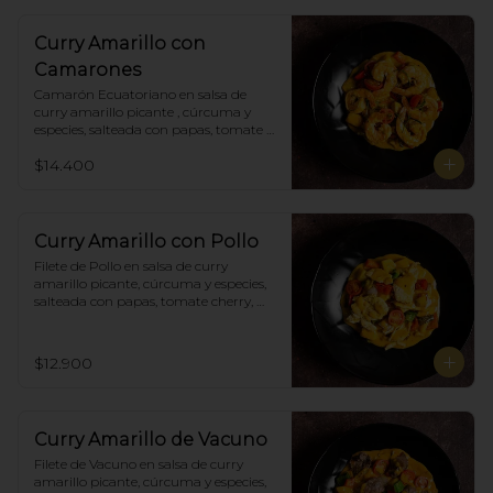
Curry Amarillo con
Camarones
Camarón Ecuatoriano en salsa de 
curry amarillo picante , cúrcuma y 
especies, salteada con papas, tomate 
cherry, pimiento. Incluye porción de 
$14.400
arroz blanco.
Curry Amarillo con Pollo
Filete de Pollo en salsa de curry 
amarillo picante, cúrcuma y especies, 
salteada con papas, tomate cherry, 
pimiento. Incluye porción de arroz 
blanco.
$12.900
Curry Amarillo de Vacuno
Filete de Vacuno en salsa de curry 
amarillo picante, cúrcuma y especies, 