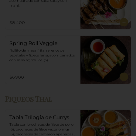
acompañado con salsa satay con 
maní.
$8.400
Spring Roll Veggie
Rollito de masa frita, rellenos de 
vegetales y fideos fansi, acompañados  
con salsa agridulce. (5)
$6.900
Piqueos Thai.
Tabla Trilogía de Currys
Tabla con brochetas de filete de pollo 
(6), brochetas de filete vacuno al grill 
(6), brochetas de camarón apanadas 