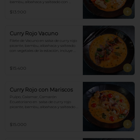
bambu, albahaca y salteado con 
vegetales de la estación, incluye 
$13.900
porción de arroz blanco.
Curry Rojo Vacuno
Filete de Vacuno en salsa de curry rojo 
picante, bambu, albahaca y salteado 
con vegetales de la estación, incluye 
porción de arroz blanco.
$15.400
Curry Rojo con Mariscos
Pulpo, Calamar, Camarón 
Ecuatoriano en  salsa de curry rojo 
picante, bambu, albahaca y salteado 
con vegetales de la estación, incluye 
porción de arroz blanco.
$15.000