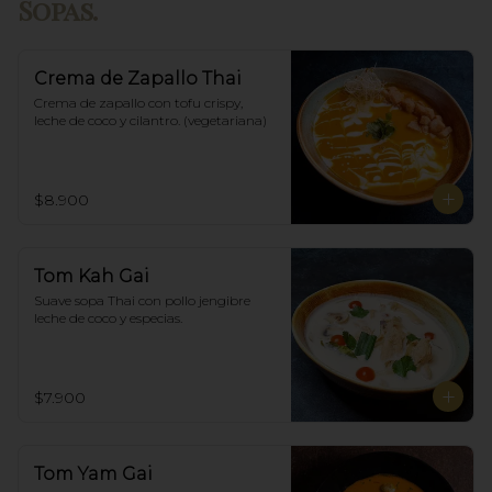
Sopas.
Crema de Zapallo Thai
Crema de zapallo con tofu crispy,  
leche de coco y cilantro. (vegetariana)
$8.900
Tom Kah Gai
Suave sopa Thai con pollo jengibre 
leche de coco y especias.
$7.900
Tom Yam Gai