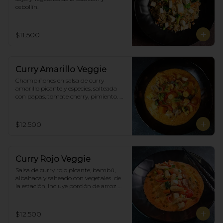
cebollín.
$11.500
Curry Amarillo Veggie
Champiñones en salsa de curry 
amarillo picante y especies, salteada 
con papas, tomate cherry, pimiento. 
Incluye porción de arroz blanco.
$12.500
Curry Rojo Veggie
Salsa de curry rojo picante, bambú, 
albahaca y salteado con vegetales  de 
la estación, incluye porción de arroz 
blanco.
$12.500