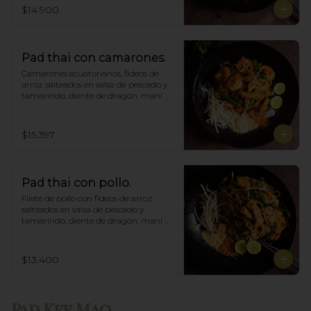
$14.900
Pad thai con camarones.
Camarones ecuatorianos, fideos de 
arroz salteados en salsa de pescado y 
tamarindo, diente de dragón, maní 
triturado.
$15.397
Pad thai con pollo.
Filete de pollo con fideos de arroz 
salteados en salsa de pescado y 
tamarindo, diente de dragón, maní 
triturado.
$13.400
Pad Kee Mao.