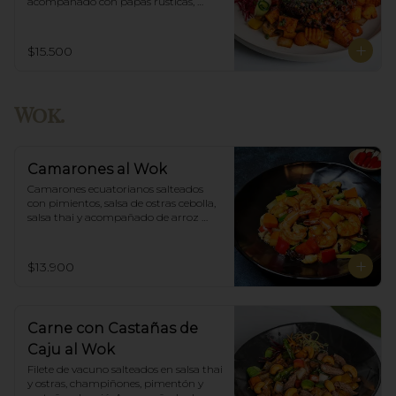
acompañado con papas rústicas, 
verduras del huerto y chimichurri.
$15.500
Wok.
Camarones al Wok
Camarones ecuatorianos salteados 
con pimientos, salsa de ostras cebolla,  
salsa thai y acompañado de arroz 
blanco.
$13.900
Carne con Castañas de
Caju al Wok
Filete de vacuno salteados en salsa thai 
y ostras, champiñones, pimentón y  