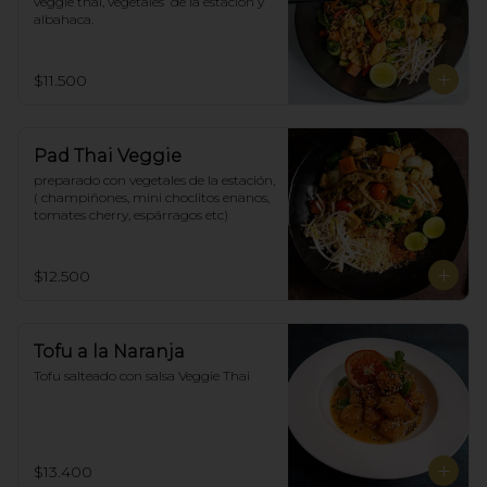
veggie thai, vegetales  de la estación y 
albahaca.
$11.500
Pad Thai Veggie
preparado con vegetales de la estación, 
( champiñones, mini choclitos enanos, 
tomates cherry, espárragos etc)
$12.500
Tofu a la Naranja
Tofu salteado con salsa Veggie Thai
$13.400