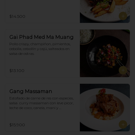
$14.500
Gai Phad Med Ma Muang
Pollo crispy, champiñon, pimientos, 
cebolla, cebollín y cajú, salteados en 
salsa de ostras.
$13.100
Gang Massaman
Estofado de carne de res con especies, 
salsa  curry massaman con leve picor,  
leche de coco, canela, maní y 
acompañado de papas selladas.
$15.900