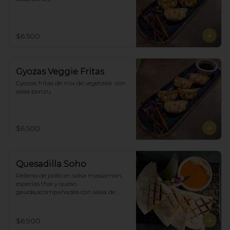
$6.500
Gyozas Veggie Fritas
Gyozas fritas de mix de vegetales  con 
salsa ponzu
$6.500
Quesadilla Soho
Relleno de pollo en salsa massaman, 
especias thai y queso 
gauda,acompañadas con salsa de 
satay con maní. (4)
$6.900