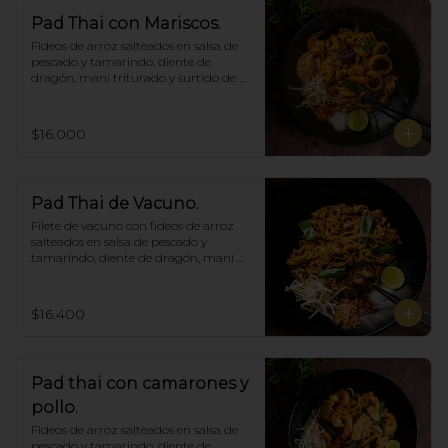
Pad Thai con Mariscos.
Fideos de arroz salteados en salsa de 
pescado y tamarindo, diente de 
dragón, maní triturado y surtido de 
mariscos.
$16.000
Pad Thai de Vacuno.
Filete de vacuno con fideos de arroz 
salteados en salsa de pescado y 
tamarindo, diente de dragón, maní 
triturado.
$16.400
Pad thai con camarones y
pollo.
Fideos de arroz salteados en salsa de 
pescado y tamarindo, diente de 