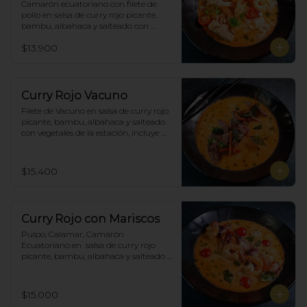
Camarón ecuatoriano con filete de 
pollo en salsa de curry rojo picante, 
bambu, albahaca y salteado con 
vegetales de la estación, incluye 
$13.900
porción de arroz blanco.
Curry Rojo Vacuno
Filete de Vacuno en salsa de curry rojo 
picante, bambu, albahaca y salteado 
con vegetales de la estación, incluye 
porción de arroz blanco.
$15.400
Curry Rojo con Mariscos
Pulpo, Calamar, Camarón 
Ecuatoriano en  salsa de curry rojo 
picante, bambu, albahaca y salteado 
con vegetales de la estación, incluye 
porción de arroz blanco.
$15.000