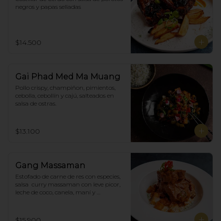
negros y papas selladas
$14.500
Gai Phad Med Ma Muang
Pollo crispy, champiñon, pimientos, 
cebolla, cebollín y cajú, salteados en 
salsa de ostras.
$13.100
Gang Massaman
Estofado de carne de res con especies, 
salsa  curry massaman con leve picor,  
leche de coco, canela, maní y 
acompañado de papas selladas.
$15.900