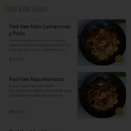
Pad Kee Mao.
Pad Kee Mao Camarones
y Pollo
Camarón ecuatoriano con pollo y 
fideos asiáticos de trigo salteados con 
salsa de ostra thai,  vegetales de la 
estación y albahaca.
$13.900
Pad Kee Mao Mariscos
Pulpo, Calamar, Camarón 
Ecuatoriano y fideos asiáticos de trigo 
salteados con salsa de ostra thai,  
vegetales de la estación y albahaca.
$15.000