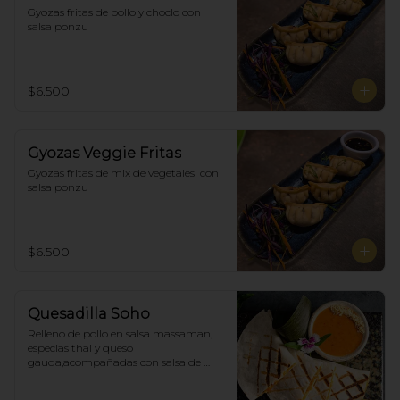
Gyozas fritas de pollo y choclo con 
salsa ponzu
$6.500
Gyozas Veggie Fritas
Gyozas fritas de mix de vegetales  con 
salsa ponzu
$6.500
Quesadilla Soho
Relleno de pollo en salsa massaman, 
especias thai y queso 
gauda,acompañadas con salsa de 
satay con maní. (4)