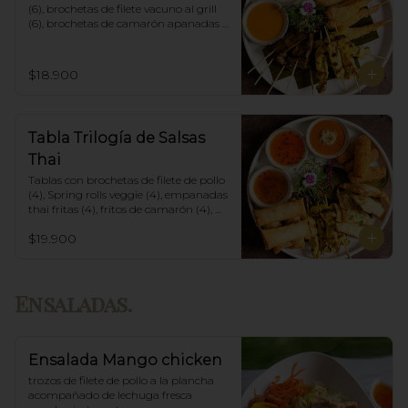
(6), brochetas de filete vacuno al grill 
(6), brochetas de camarón apanadas 
con panko y fritas (6), acompañadas 
con salsa de currys massaman, rojo y 
amarillo.
$18.900
Tabla Trilogía de Salsas
Thai
Tablas con brochetas de filete de pollo 
(4), Spring rolls veggie (4), empanadas 
thai fritas (4), fritos de camarón (4), 
acompañadas con salsa Spring Roll, 
$19.900
Salsa de Maní y Soja spicy.
Ensaladas.
Ensalada Mango chicken
trozos de filete de pollo a la plancha 
acompañado de lechuga fresca 