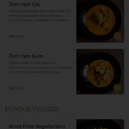
Tom Yam Gai
clásica sopa tailandesa preparada con 
lemon grass, pollo, leche de coco, 
champiñones y especias Tailandesas.
$8.900
Tom Yam Kum
Clásica sopa thailandesa con 
camarones y suave picante, preparada 
con  lemon grass, leche de coco, 
champiñones y especias thai.
$8.900
Fondos Veggies
Arroz Frito Vegetariano