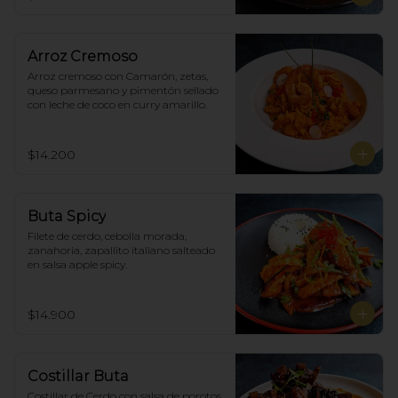
Arroz Cremoso
Arroz cremoso con Camarón, zetas, 
queso parmesano y pimentón sellado 
con leche de coco en curry amarillo.
$14.200
Buta Spicy
Filete de cerdo, cebolla morada, 
zanahoria, zapallito italiano salteado 
en salsa apple spicy.
$14.900
Costillar Buta
Costillar de Cerdo con salsa de porotos 