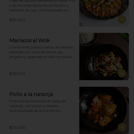
Filete de vacuno salteados en salsa thai 
y ostras, champiñones, pimentón y  
castañas de cajú. Acompañado de 
arroz de blanco
$15.400
Mariscos al Wok
Camarones, pulpo y vaina de calamar 
salteado con salsa de ostras, ajó, 
jengibre y vegetales al wok con suave 
salsa thai, acompañado de arroz.
$13.900
Pollo a la naranja
Pollo panko salteados en salsa de 
naranja,  pimentón y cebolla.  
Acompañado de arroz blanco.
$13.400