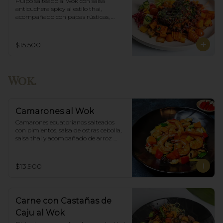
Pulpo salteado al wok con salsa 
anticuchera spicy al estilo thai, 
acompañado con papas rústicas, 
verduras del huerto y chimichurri.
$15.500
Wok.
Camarones al Wok
Camarones ecuatorianos salteados 
con pimientos, salsa de ostras cebolla,  
salsa thai y acompañado de arroz 
blanco.
$13.900
Carne con Castañas de
Caju al Wok