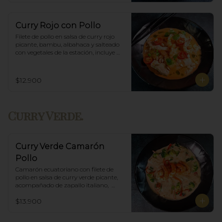
Curry Rojo con Pollo
Filete de pollo en salsa de curry rojo 
picante, bambu, albahaca y salteado 
con vegetales de la estación, incluye 
porción de arroz blanco.
$12.900
Curry Verde.
Curry Verde Camarón
Pollo
Camarón ecuatoriano con filete de 
pollo en salsa de curry verde picante, 
acompañado de zapallo italiano,  
brócoli y albahaca, incluye porción de 
$13.900
arroz blanco.