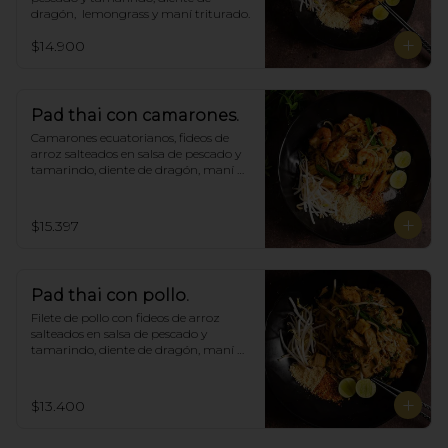
dragón,  lemongrass y maní triturado.
$14.900
Pad thai con camarones.
Camarones ecuatorianos, fideos de 
arroz salteados en salsa de pescado y 
tamarindo, diente de dragón, maní 
triturado.
$15.397
Pad thai con pollo.
Filete de pollo con fideos de arroz 
salteados en salsa de pescado y 
tamarindo, diente de dragón, maní 
triturado.
$13.400