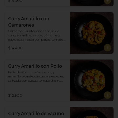
$15.000
Curry Amarillo con
Camarones
Camarón Ecuatoriano en salsa de 
curry amarillo picante , cúrcuma y 
especies, salteada con papas, tomate 
cherry, pimiento. Incluye porción de 
$14.400
arroz blanco.
Curry Amarillo con Pollo
Filete de Pollo en salsa de curry 
amarillo picante, cúrcuma y especies, 
salteada con papas, tomate cherry, 
pimiento. Incluye porción de arroz 
blanco.
$12.900
Curry Amarillo de Vacuno