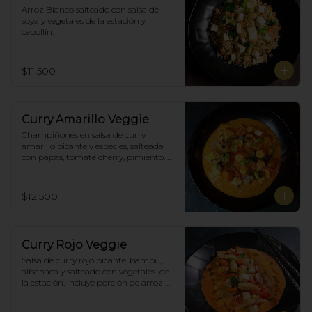
Arroz Blanco salteado con salsa de 
soya y vegetales de la estación y 
cebollín.
$11.500
Curry Amarillo Veggie
Champiñones en salsa de curry 
amarillo picante y especies, salteada 
con papas, tomate cherry, pimiento. 
Incluye porción de arroz blanco.
$12.500
Curry Rojo Veggie
Salsa de curry rojo picante, bambú, 
albahaca y salteado con vegetales  de 
la estación, incluye porción de arroz 
blanco.