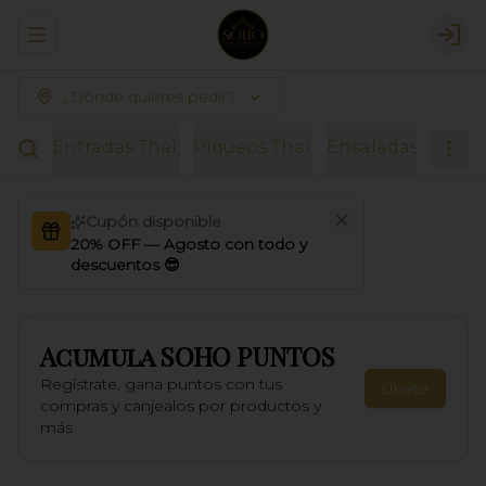
Abrir menu de navegación
Logi
¿Dónde quieres pedir?
Entradas Thai.
Piqueos Thai.
Ensaladas.
Sopas
Cupón disponible
20% OFF — Agosto con todo y
descuentos 😎
Acumula
SOHO PUNTOS
Regístrate, gana puntos con tus
Únete
compras y canjealos por productos y
más