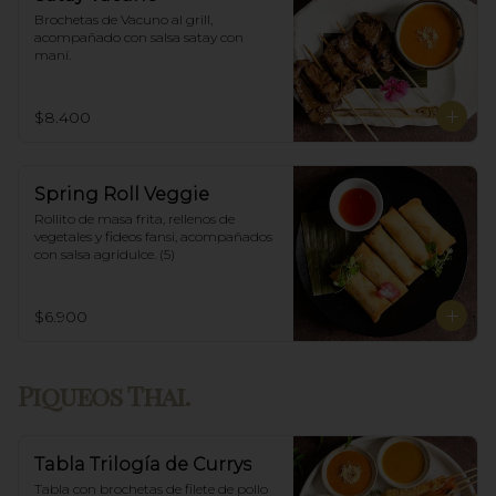
Brochetas de Vacuno al grill, 
acompañado con salsa satay con 
maní.
$8.400
Spring Roll Veggie
Rollito de masa frita, rellenos de 
vegetales y fideos fansi, acompañados  
con salsa agridulce. (5)
$6.900
Piqueos Thai.
Tabla Trilogía de Currys
Tabla con brochetas de filete de pollo 