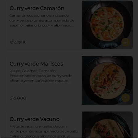
Curry verde Camarón
Camarón ecuatoriano en salsa de 
curry verde picante, acompañado de 
zapallo italiano, brócoli y albahaca, 
incluye porción de arroz blanco.
$14.398
Curry verde Mariscos
Pulpo, Calamar, Camarón 
Ecuatoriano en salsa de curry verde 
picante, acompañado de zapallo 
italiano, brócoli y albahaca, incluye 
porción de arroz blanco.
$15.000
Curry verde Vacuno
Filete de vacuno en salsa de curry 
verde picante, acompañado de zapallo 
italiano, brócoli y albahaca, incluye 