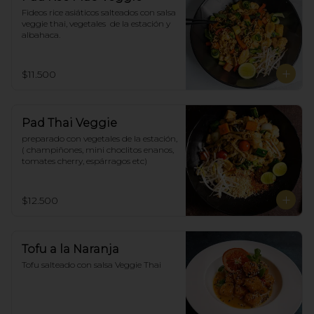
Fideos rice asiáticos salteados con salsa 
veggie thai, vegetales  de la estación y 
albahaca.
$11.500
Pad Thai Veggie
preparado con vegetales de la estación, 
( champiñones, mini choclitos enanos, 
tomates cherry, espárragos etc)
$12.500
Tofu a la Naranja
Tofu salteado con salsa Veggie Thai