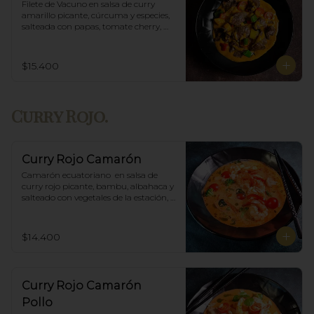
Filete de Vacuno en salsa de curry 
amarillo picante, cúrcuma y especies, 
salteada con papas, tomate cherry, 
pimiento. Incluye porción de arroz 
blanco.
$15.400
Curry Rojo.
Curry Rojo Camarón
Camarón ecuatoriano  en salsa de 
curry rojo picante, bambu, albahaca y 
salteado con vegetales de la estación, 
incluye porción de arroz blanco.
$14.400
Curry Rojo Camarón
Pollo