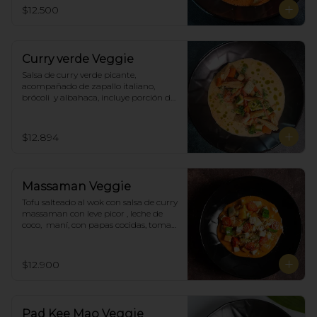
$12.500
Curry verde Veggie
Salsa de curry verde picante, 
acompañado de zapallo italiano, 
brócoli  y albahaca, incluye porción de 
arroz blanco.
$12.894
Massaman Veggie
Tofu salteado al wok con salsa de curry 
massaman con leve picor , leche de 
coco,  maní, con papas cocidas, tomate 
cherry,  Incluye porción de arroz 
blanco.
$12.900
Pad Kee Mao Veggie