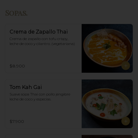
Sopas.
Crema de Zapallo Thai
Crema de zapallo con tofu crispy,  
leche de coco y cilantro. (vegetariana)
$8.900
Tom Kah Gai
Suave sopa Thai con pollo jengibre 
leche de coco y especias.
$7.900