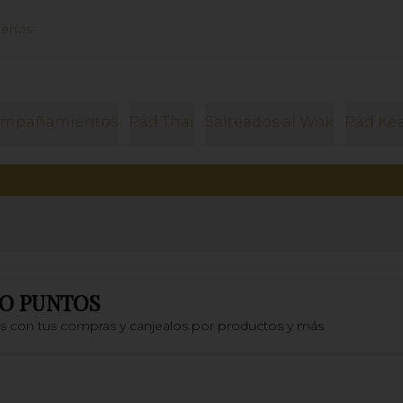
uenos
ompañamientos
Pad Thai
Salteados al Wok
Pad Ke
O PUNTOS
os con tus compras y canjealos por productos y más