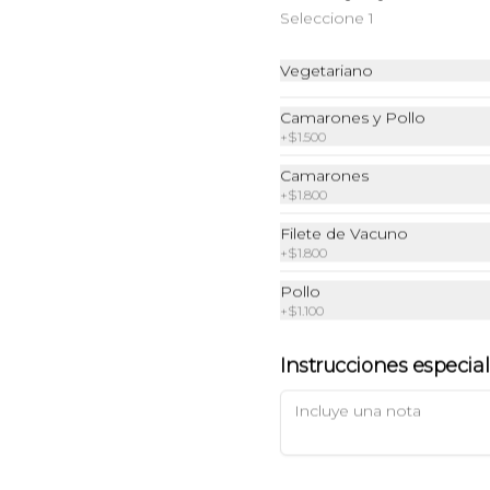
Seleccione 1
Vegetariano
Camarones y Pollo
+
$1.500
Camarones
+
$1.800
Filete de Vacuno
+
$1.800
Pollo
+
$1.100
Instrucciones especia
Carne con Castañas de
Caju al Wok
Filete de vacuno salteados en salsa 
thai y ostras, champiñones, 