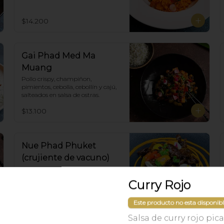
coco en curry amarillo.
$14.200
Gai Phad Med Ma
Muang
Pollo crispy, champiñon, 
pimientos, cebolla, cebollín y cajú, 
salteados en salsa de ostras.
$13.100
Nue Phad Phuket
(crujiente de vacuno)
Crujiente de vacuno al estilo 
phuket, pimentón, cebolla y salsa 
Curry Rojo
del Chef (Dulce y semi picante)
$14.500
Este producto no esta disponib
Salsa de curry rojo pica