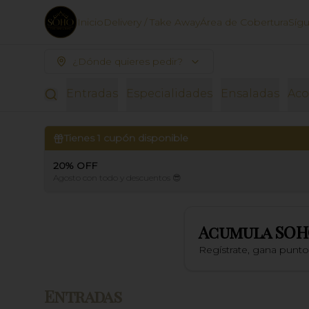
Inicio
Delivery / Take Away
Área de Cobertura
Síg
¿Dónde quieres pedir?
Entradas
Especialidades
Ensaladas
Ac
Tienes
1
cupón disponible
20% OFF
Agosto con todo y descuentos 😎
Acumula
SOH
Regístrate, gana punt
Entradas