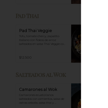
Pad Thai
Pad Thai Veggie
Tofu, tomate cherry, zapallito 
italiano con fideos de arroz 
salteados en salsa Thai Veggie con 
base de tamarindo, diente de 
dragón y maní.
$12.500
Salteados al Wok
Camarones al Wok
Camarones ecuatorianos 
salteados con pimientos, salsa de 
ostras cebolla, salsa thai y 
acompañado de arroz blanco.