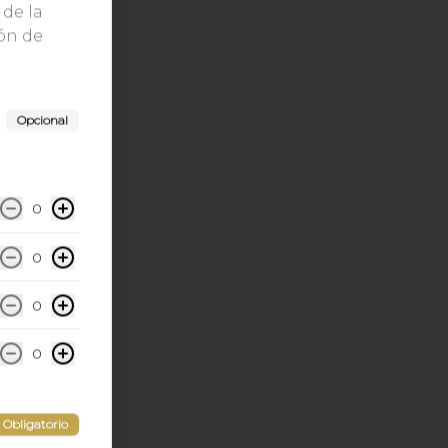
 de la
ión de
Opcional
0
0
0
0
Obligatorio