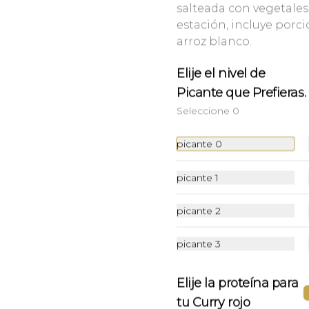
salteada con vegetales
estación, incluye porc
arroz blanco.
Lampang Veggie
Elije el nivel de
Ensalada de Tofu cremoso, 
lechuga, tomate cherry, zanahoria 
Picante que Prefieras.
juliana, choclo baby pepino y 
rabanitos. Salsa ponzu veggie.
Seleccione 0
$9.900
picante 0
picante 1
picante 2
picante 3
Elije la proteína para
tu Curry rojo