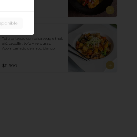
$13.400
sponible
Tofu al Wok
Tofu salteado con salsa veggie thai, 
ajó, cebollín, tofu y verduras.  
Acompañado de arroz blanco.
$11.500