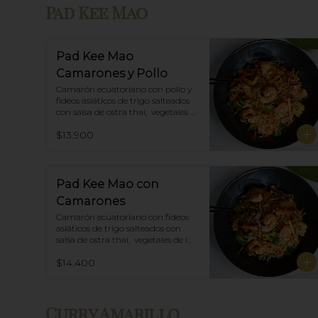
Pad Kee Mao
Pad Kee Mao
Camarones y Pollo
Camarón ecuatoriano con pollo y 
fideos asiáticos de trigo salteados 
con salsa de ostra thai,  vegetales 
de la estación y albahaca.
$13.900
Pad Kee Mao con
Camarones
Camarón ecuatoriano con fideos 
asiáticos de trigo salteados con 
salsa de ostra thai,  vegetales de la 
estación y albahaca.
$14.400
Curry Amarillo