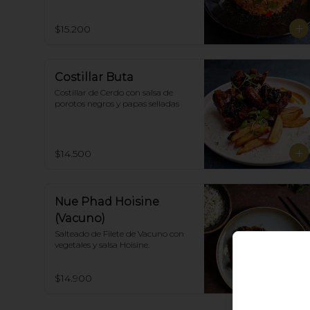
thai spicy y ostras.
$15.200
Costillar Buta
Costillar de Cerdo con salsa de 
porotos negros y papas selladas
$14.500
Nue Phad Hoisine
(Vacuno)
Salteado de Filete de Vacuno con 
vegetales y salsa Hoisine.
$14.900