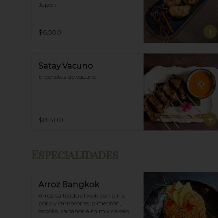
Japón
$6.500
Satay Vacuno
brochetas de vacuno
$8.400
Especialidades
Arroz Bangkok
Arroz salteado al wok con piña, 
pollo y camarones, pimentón, 
cebolla, zanahoria en mix de salsa 