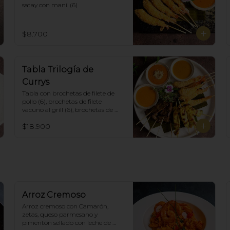
satay con maní. (6)
$8.700
Tabla Trilogía de
Currys
Tabla con brochetas de filete de 
pollo (6), brochetas de filete 
vacuno al grill (6), brochetas de 
camarón apanadas con panko y 
$18.900
fritas (6), acompañadas con salsa 
de currys massaman, rojo y 
amarillo.
Arroz Cremoso
Arroz cremoso con Camarón, 
zetas, queso parmesano y 
pimentón sellado con leche de 