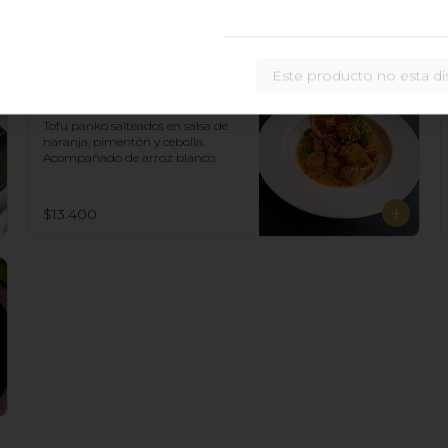
pimentón y  castañas de cajú. 
Acompañado de arroz de blanco
$15.400
Este producto no esta di
Tofu a La Naranja
Tofu panko salteados en salsa de 
naranja, pimentón y cebolla.  
Acompañado de arroz blanco.
$13.400