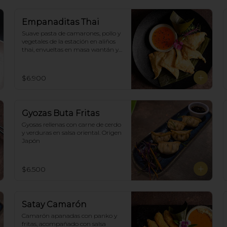
Empanaditas Thai
Suave pasta de camarones, pollo y 
vegetales de la estación en aliños 
thai, envueltas en masa wantán y 
fritas, acompañadascon salsa 
agridulce. (5)
$6.900
Gyozas Buta Fritas
Gyosas rellenas con carne de cerdo 
y verduras en salsa oriental. Origen 
Japón
$6.500
Satay Camarón
Camarón apanadas con panko y 
fritas, acompañado con salsa 