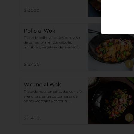
$13.900
Pollo al Wok
Filete de pollo salteados con salsa 
de ostras, pimientos, cebolla, 
jengibre  y vegetales de la estación, 
acompañado de arroz blanco.
$13.400
Vacuno al Wok
Filete de res aromatizadas con ajó 
y jengibre, salteado con salsa de 
ostras vegetales y cebollín. 
Acompañado de arroz blanco.
$15.400