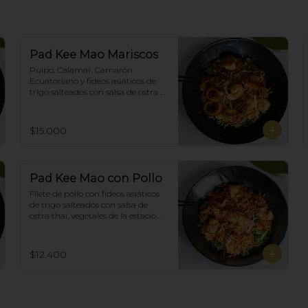
Pad Kee Mao Mariscos
Pulpo, Calamar, Camarón 
Ecuatoriano y fideos asiáticos de 
trigo salteados con salsa de ostra 
thai,  vegetales de la estación y 
albahaca.
$15.000
Pad Kee Mao con Pollo
Filete de pollo con fideos asiáticos 
de trigo salteados con salsa de 
ostra thai, vegetales de la estación 
y albahaca.
$12.400