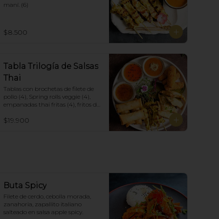
maní. (6)
$8.500
Tabla Trilogía de Salsas
Thai
Tablas con brochetas de filete de 
pollo (4), Spring rolls veggie (4), 
empanadas thai fritas (4), fritos de 
camarón (4), acompañadas con 
$19.900
salsa Spring Roll, Salsa de Maní y 
Soja spicy.
Buta Spicy
Filete de cerdo, cebolla morada, 
zanahoria, zapallito italiano 
salteado en salsa apple spicy.