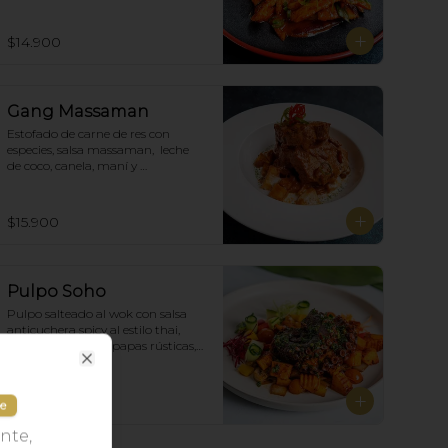
$14.900
Gang Massaman
Estofado de carne de res con 
especies, salsa massaman,  leche 
de coco, canela, maní y 
acompañado de papas selladas.
$15.900
Pulpo Soho
Pulpo salteado al wok con salsa 
anticuchera spicy al estilo thai, 
acompañado con papas rústicas, 
verduras del huerto y chimichurri.
Close
$15.500
le
nte,