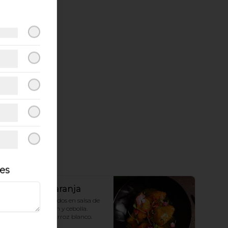
les
Pollo a La Naranja
Pollo panko salteados en salsa de 
naranja,  pimentón y cebolla.  
Acompañado de arroz blanco.