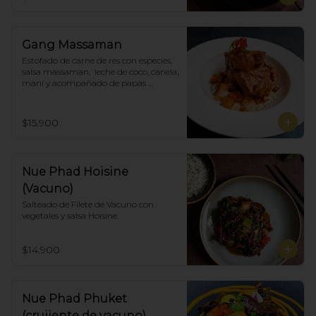
Gang Massaman
Estofado de carne de res con especies, 
salsa massaman,  leche de coco, canela, 
maní y acompañado de papas 
selladas.
$15.900
Nue Phad Hoisine
(Vacuno)
Salteado de Filete de Vacuno con 
vegetales y salsa Hoisine.
$14.900
Nue Phad Phuket
(crujiente de vacuno)