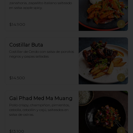
zanahoria, zapallito italiano salteado 
en salsa apple spicy.
$14.900
Costillar Buta
Costillar de Cerdo con salsa de porotos 
negros y papas selladas
$14.500
Gai Phad Med Ma Muang
Pollo crispy, champiñon, pimientos, 
cebolla, cebollín y cajú, salteados en 
salsa de ostras.
$13.100