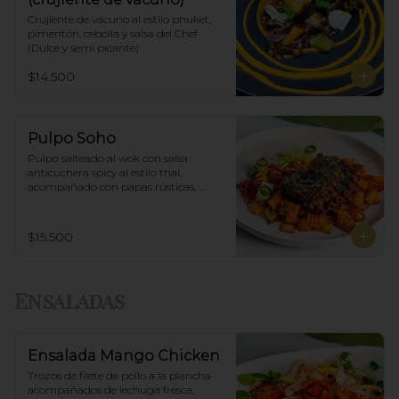
Crujiente de vacuno al estilo phuket, 
pimentón, cebolla y salsa del Chef 
(Dulce y semi picante)
$14.500
Pulpo Soho
Pulpo salteado al wok con salsa 
anticuchera spicy al estilo thai, 
acompañado con papas rústicas, 
verduras del huerto y chimichurri.
$15.500
Ensaladas
Ensalada Mango Chicken
Trozos de filete de pollo a la plancha 
acompañados de lechuga fresca, 