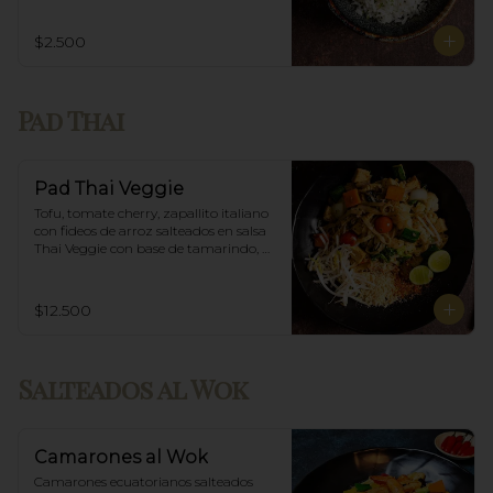
$2.500
Pad Thai
Pad Thai Veggie
Tofu, tomate cherry, zapallito italiano 
con fideos de arroz salteados en salsa 
Thai Veggie con base de tamarindo, 
diente de dragón y maní.
$12.500
Salteados al Wok
Camarones al Wok
Camarones ecuatorianos salteados 