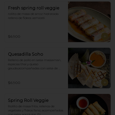
Fresh spring roll veggie
rollito de masa de arroz hidratada 
relleno de fideos vemicelli
$6.900
Quesadilla Soho
Relleno de pollo en salsa massaman, 
especias thai y queso 
gauda,acompañadas con salsa de 
satay con maní. (4)
$6.900
Spring Roll Veggie
Rollito de masa frita, rellenos de 
vegetales y fideos fansi, acompañados  
con salsa agridulce. (5)