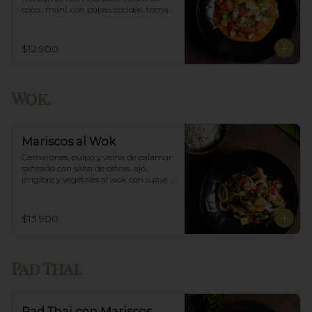
coco,  maní, con papas cocidas, tomate 
cherry,  Incluye porción de arroz 
blanco.
$12.900
Wok.
Mariscos al Wok
Camarones, pulpo y vaina de calamar 
salteado con salsa de ostras, ajó, 
jengibre y vegetales al wok con suave 
salsa thai, acompañado de arroz.
$13.900
Pad Thai.
Pad Thai con Mariscos.