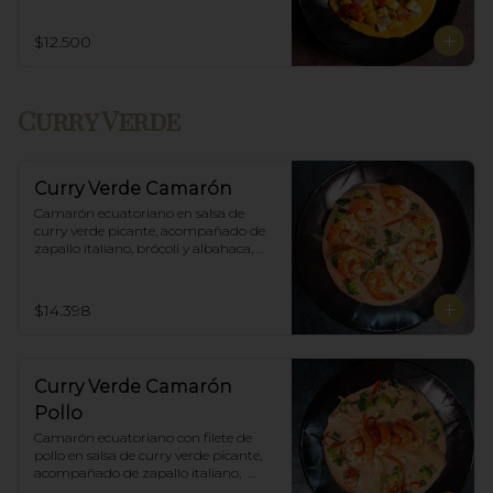
$12.500
Curry Verde
Curry Verde Camarón
Camarón ecuatoriano en salsa de 
curry verde picante, acompañado de 
zapallo italiano, brócoli y albahaca, 
incluye porción de arroz blanco.
$14.398
Curry Verde Camarón
Pollo
Camarón ecuatoriano con filete de 
pollo en salsa de curry verde picante, 
acompañado de zapallo italiano,  
brócoli y albahaca, incluye porción de 