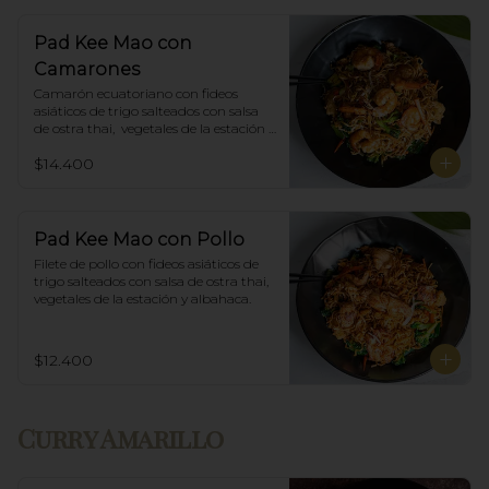
Pad Kee Mao con
Camarones
Camarón ecuatoriano con fideos 
asiáticos de trigo salteados con salsa 
de ostra thai,  vegetales de la estación y 
albahaca.
$14.400
Pad Kee Mao con Pollo
Filete de pollo con fideos asiáticos de 
trigo salteados con salsa de ostra thai, 
vegetales de la estación y albahaca.
$12.400
Curry Amarillo