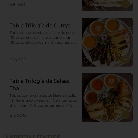
$8.400
Tabla Trilogía de Currys
Tabla con brochetas de filete de pollo 
(6), brochetas de filete vacuno al grill 
(6), brochetas de camarón apanadas 
con panko y fritas (6), acompañadas 
con salsa de currys massaman, rojo y 
amarillo.
$18.900
Tabla Trilogía de Salsas
Thai
Tablas con brochetas de filete de pollo 
(4), Spring rolls veggie (4), empanadas 
thai fritas (4), fritos de camarón (4), 
acompañadas con salsa Spring Roll, 
$19.900
Salsa de Maní y Soja spicy.
Especialidades