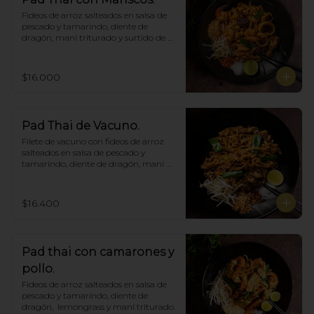
Fideos de arroz salteados en salsa de 
pescado y tamarindo, diente de 
dragón, maní triturado y surtido de 
mariscos.
$16.000
Pad Thai de Vacuno.
Filete de vacuno con fideos de arroz 
salteados en salsa de pescado y 
tamarindo, diente de dragón, maní 
triturado.
$16.400
Pad thai con camarones y
pollo.
Fideos de arroz salteados en salsa de 
pescado y tamarindo, diente de 
dragón,  lemongrass y maní triturado.