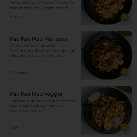
fideos asiáticos de trigo salteados con 
salsa de ostra thai,  vegetales de la 
estación y albahaca.
$13.900
Pad Kee Mao Mariscos
Pulpo, Calamar, Camarón 
Ecuatoriano y fideos asiáticos de trigo 
salteados con salsa de ostra thai,  
vegetales de la estación y albahaca.
$15.000
Pad Kee Mao Veggie
Fideos de trigo asiáticos salteados con 
salsa veggie thai, vegetales  de la 
estación y albahaca.
$11.500