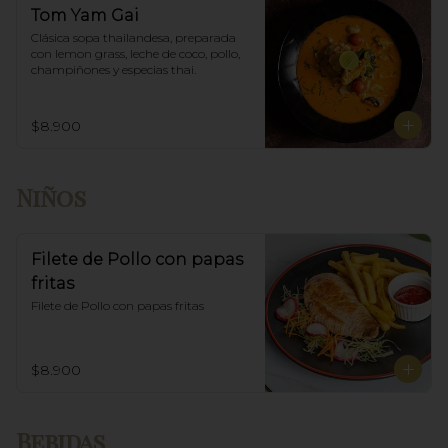
Tom Yam Gai
Clásica sopa thailandesa, preparada 
con lemon grass, leche de coco, pollo, 
champiñones y especias thai.
$8.900
Niños
Filete de Pollo con papas
fritas
Filete de Pollo con papas fritas
$8.900
Bebidas