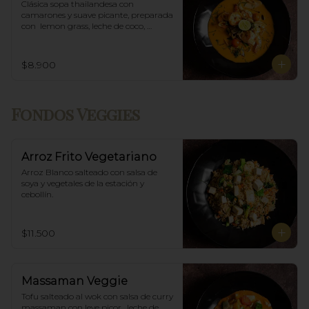
Clásica sopa thailandesa con 
camarones y suave picante, preparada 
con  lemon grass, leche de coco, 
champiñones y especias thai.
$8.900
Fondos Veggies
Arroz Frito Vegetariano
Arroz Blanco salteado con salsa de 
soya y vegetales de la estación y 
cebollín.
$11.500
Massaman Veggie
Tofu salteado al wok con salsa de curry 
massaman con leve picor , leche de 