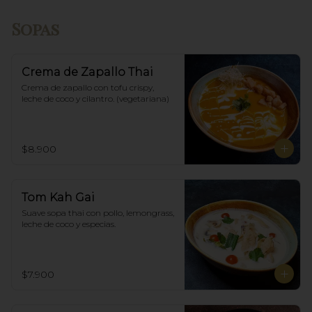
Sopas
Crema de Zapallo Thai
Crema de zapallo con tofu crispy,  
leche de coco y cilantro. (vegetariana)
$8.900
Tom Kah Gai
Suave sopa thai con pollo, lemongrass, 
leche de coco y especias.
$7.900