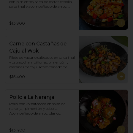
con pimientos, salsa de ostras cebolla, 
salsa thai y acompañado de arroz 
blanco.
$13.900
Carne con Castañas de
Caju al Wok
Filete de vacuno salteados en salsa thai 
y ostras, champiñones, pimentón y  
castañas de cajú. Acompañado de 
arroz de blanco
$15.400
Pollo a La Naranja
Pollo panko salteados en salsa de 
naranja,  pimentón y cebolla.  
Acompañado de arroz blanco.
$13.400