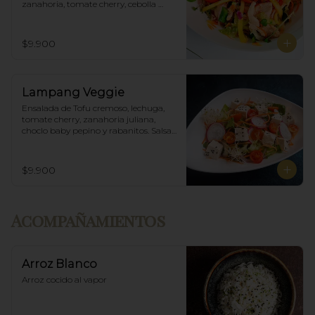
zanahoria, tomate cherry, cebolla 
morada, mango y salsa agridulce.
$9.900
Lampang Veggie
Ensalada de Tofu cremoso, lechuga, 
tomate cherry, zanahoria juliana, 
choclo baby pepino y rabanitos. Salsa 
ponzu veggie.
$9.900
Acompañamientos
Arroz Blanco
Arroz cocido al vapor