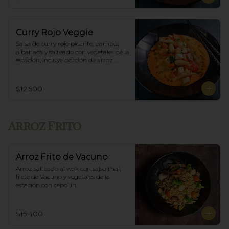
Curry Rojo Veggie
Salsa de curry rojo picante, bambú, 
albahaca y salteado con vegetales de la 
estación, incluye porción de arroz 
blanco.
$12.500
Arroz Frito
Arroz Frito de Vacuno
Arroz salteado al wok con salsa thai, 
filete de Vacuno y vegetales de la 
estación con cebollín.
$15.400