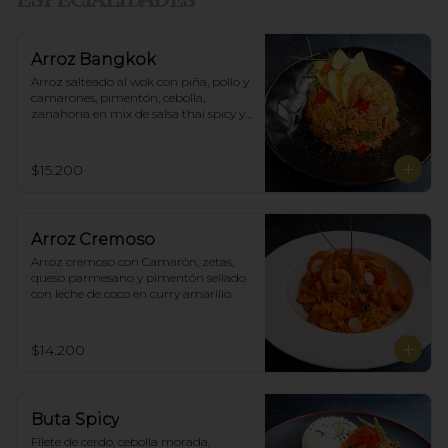
Arroz Bangkok
Arroz salteado al wok con piña, pollo y 
camarones, pimentón, cebolla, 
zanahoria en mix de salsa thai spicy y 
ostras.
$15.200
Arroz Cremoso
Arroz cremoso con Camarón, zetas, 
queso parmesano y pimentón sellado 
con leche de coco en curry amarillo.
$14.200
Buta Spicy
Filete de cerdo, cebolla morada, 