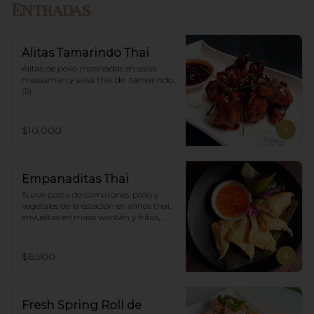
Entradas
Alitas Tamarindo Thai
Alitas de pollo marinadas en salsa 
massaman y salsa thai de  tamarindo. 
(5)
$10.000
Empanaditas Thai
Suave pasta de camarones, pollo y 
vegetales de la estación en aliños thai, 
envueltas en masa wantán y fritas, 
acompañadascon salsa agridulce. (5)
$6.900
Fresh Spring Roll de