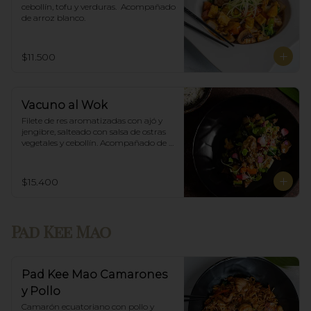
cebollín, tofu y verduras.  Acompañado 
de arroz blanco.
$11.500
Vacuno al Wok
Filete de res aromatizadas con ajó y 
jengibre, salteado con salsa de ostras 
vegetales y cebollín. Acompañado de 
arroz blanco.
$15.400
Pad Kee Mao
Pad Kee Mao Camarones
y Pollo
Camarón ecuatoriano con pollo y 