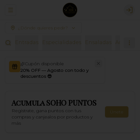
Abrir menu de navegación
Logi
¿Dónde quieres pedir?
Entradas
Especialidades
Ensaladas
Acompañ
Cupón disponible
20% OFF — Agosto con todo y
descuentos 😎
Acumula
SOHO PUNTOS
Regístrate, gana puntos con tus
Únete
compras y canjealos por productos y
más