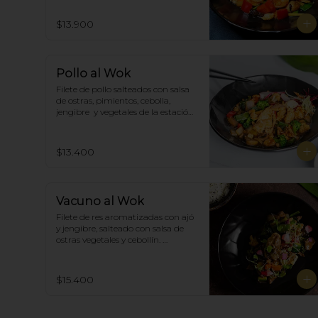
$13.900
Pollo al Wok
Filete de pollo salteados con salsa 
de ostras, pimientos, cebolla, 
jengibre  y vegetales de la estación, 
acompañado de arroz blanco.
$13.400
Vacuno al Wok
Filete de res aromatizadas con ajó 
y jengibre, salteado con salsa de 
ostras vegetales y cebollín. 
Acompañado de arroz blanco.
$15.400