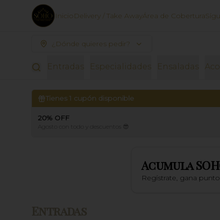
Inicio
Delivery / Take Away
Área de Cobertura
Síg
¿Dónde quieres pedir?
Entradas
Especialidades
Ensaladas
Ac
Tienes
1
cupón disponible
20% OFF
Agosto con todo y descuentos 😎
Acumula
SOH
Regístrate, gana punt
Entradas