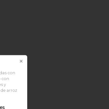
Close
adas con
o con
s y
de arroz
les