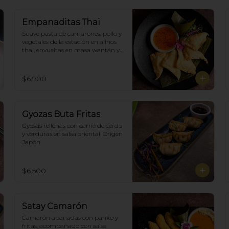
Empanaditas Thai
Suave pasta de camarones, pollo y 
vegetales de la estación en aliños 
thai, envueltas en masa wantán y 
fritas, acompañadascon salsa 
agridulce. (5)
$6.900
Gyozas Buta Fritas
Gyosas rellenas con carne de cerdo 
y verduras en salsa oriental. Origen 
Japón
$6.500
Satay Camarón
Camarón apanadas con panko y 
fritas, acompañado con salsa 