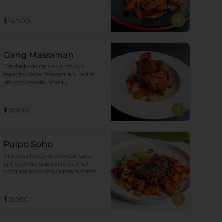
$14.900
Gang Massaman
Estofado de carne de res con 
especies, salsa massaman,  leche 
de coco, canela, maní y 
acompañado de papas selladas.
$15.900
Pulpo Soho
Pulpo salteado al wok con salsa 
anticuchera spicy al estilo thai, 
acompañado con papas rústicas, 
verduras del huerto y chimichurri.
$15.500