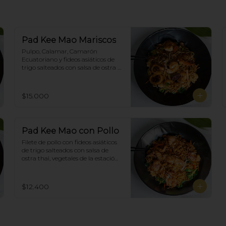
Pad Kee Mao Mariscos
Pulpo, Calamar, Camarón 
Ecuatoriano y fideos asiáticos de 
trigo salteados con salsa de ostra 
thai,  vegetales de la estación y 
albahaca.
$15.000
Pad Kee Mao con Pollo
Filete de pollo con fideos asiáticos 
de trigo salteados con salsa de 
ostra thai, vegetales de la estación 
y albahaca.
$12.400