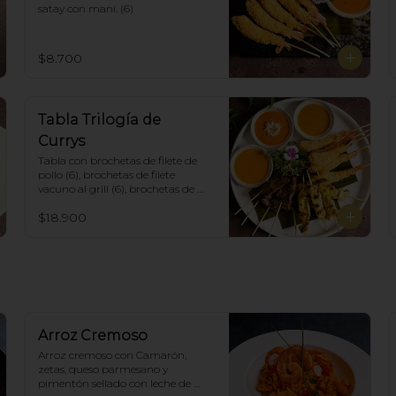
satay con maní. (6)
$8.700
Tabla Trilogía de
Currys
Tabla con brochetas de filete de 
pollo (6), brochetas de filete 
vacuno al grill (6), brochetas de 
camarón apanadas con panko y 
$18.900
fritas (6), acompañadas con salsa 
de currys massaman, rojo y 
amarillo.
Arroz Cremoso
Arroz cremoso con Camarón, 
zetas, queso parmesano y 
pimentón sellado con leche de 