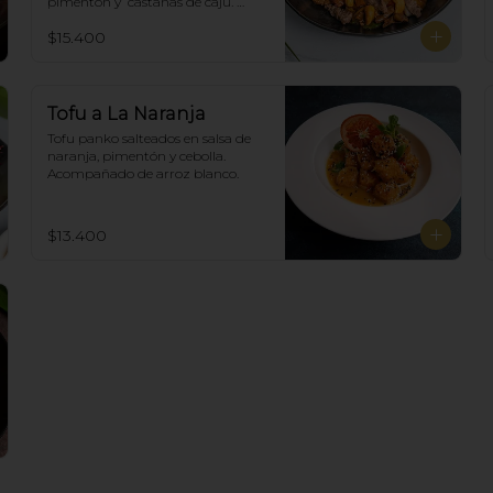
pimentón y  castañas de cajú. 
Acompañado de arroz de blanco
$15.400
Tofu a La Naranja
Tofu panko salteados en salsa de 
naranja, pimentón y cebolla.  
Acompañado de arroz blanco.
$13.400