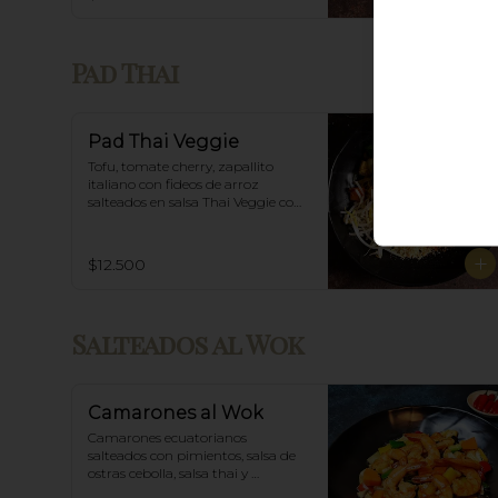
Pad Thai
Pad Thai Veggie
Tofu, tomate cherry, zapallito 
italiano con fideos de arroz 
salteados en salsa Thai Veggie con 
base de tamarindo, diente de 
dragón y maní.
$12.500
Salteados al Wok
Camarones al Wok
Camarones ecuatorianos 
salteados con pimientos, salsa de 
ostras cebolla, salsa thai y 
acompañado de arroz blanco.