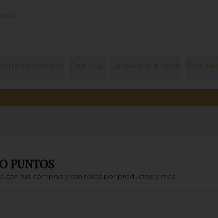
uenos
ompañamientos
Pad Thai
Salteados al Wok
Pad Ke
O PUNTOS
os con tus compras y canjealos por productos y más