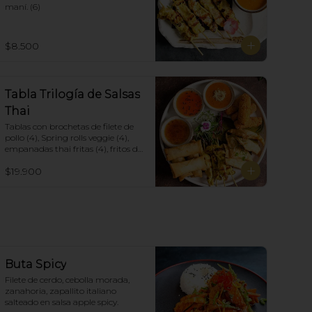
maní. (6)
$8.500
Tabla Trilogía de Salsas
Thai
Tablas con brochetas de filete de 
pollo (4), Spring rolls veggie (4), 
empanadas thai fritas (4), fritos de 
camarón (4), acompañadas con 
$19.900
salsa Spring Roll, Salsa de Maní y 
Soja spicy.
Buta Spicy
Filete de cerdo, cebolla morada, 
zanahoria, zapallito italiano 
salteado en salsa apple spicy.