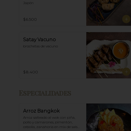
Japón
$6.500
Satay Vacuno
brochetas de vacuno
$8.400
Especialidades
Arroz Bangkok
Arroz salteado al wok con piña, 
pollo y camarones, pimentón, 
cebolla, zanahoria en mix de salsa 