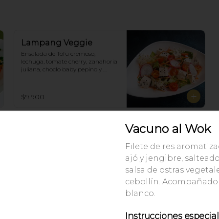
Lampang Veggie
Ensalada de Tofu cremoso, 
lechuga, tomate cherry, zanahoria 
juliana, choclo baby pepino y 
rabanitos. Salsa ponzu veggie.
$9.900
Vacuno al Wok
Filete de res aromatiz
ajó y jengibre, saltead
salsa de ostras vegetale
cebollín. Acompañado 
blanco.
Instrucciones especia