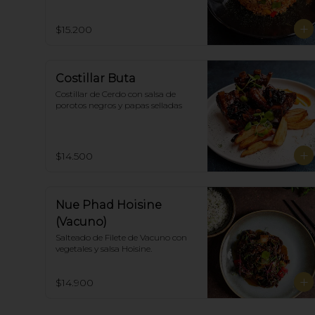
thai spicy y ostras.
$15.200
Costillar Buta
Costillar de Cerdo con salsa de 
porotos negros y papas selladas
$14.500
Nue Phad Hoisine
(Vacuno)
Salteado de Filete de Vacuno con 
vegetales y salsa Hoisine.
$14.900