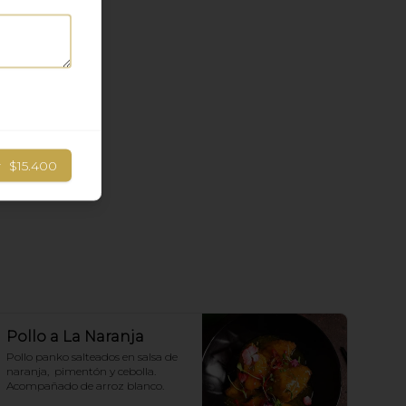
r
$15.400
Pollo a La Naranja
Pollo panko salteados en salsa de 
naranja,  pimentón y cebolla.  
Acompañado de arroz blanco.