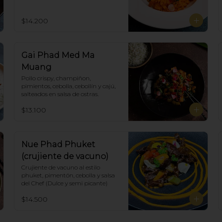
coco en curry amarillo.
$14.200
Gai Phad Med Ma
Muang
Pollo crispy, champiñon, 
pimientos, cebolla, cebollín y cajú, 
salteados en salsa de ostras.
$13.100
Nue Phad Phuket
(crujiente de vacuno)
Crujiente de vacuno al estilo 
phuket, pimentón, cebolla y salsa 
del Chef (Dulce y semi picante)
$14.500