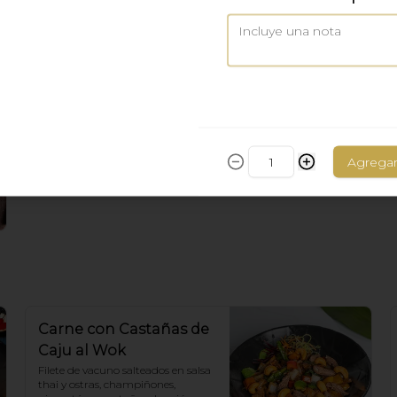
Agrega
Carne con Castañas de
Caju al Wok
Filete de vacuno salteados en salsa 
thai y ostras, champiñones, 