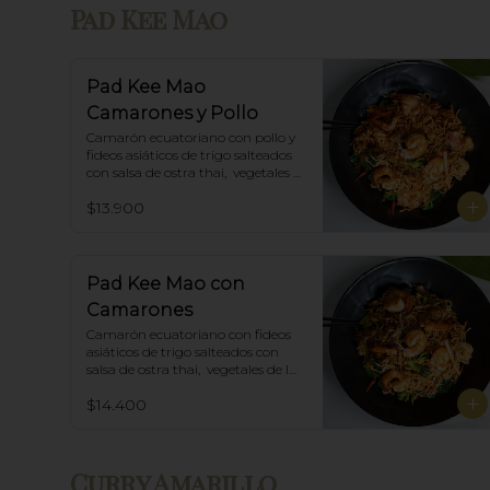
Pad Kee Mao
Pad Kee Mao
Camarones y Pollo
Camarón ecuatoriano con pollo y 
fideos asiáticos de trigo salteados 
con salsa de ostra thai,  vegetales 
de la estación y albahaca.
$13.900
Pad Kee Mao con
Camarones
Camarón ecuatoriano con fideos 
asiáticos de trigo salteados con 
salsa de ostra thai,  vegetales de la 
estación y albahaca.
$14.400
Curry Amarillo