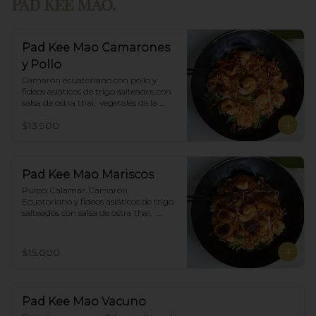
Pad Kee Mao.
Pad Kee Mao Camarones
y Pollo
Camarón ecuatoriano con pollo y 
fideos asiáticos de trigo salteados con 
salsa de ostra thai,  vegetales de la 
estación y albahaca.
$13.900
Pad Kee Mao Mariscos
Pulpo, Calamar, Camarón 
Ecuatoriano y fideos asiáticos de trigo 
salteados con salsa de ostra thai,  
vegetales de la estación y albahaca.
$15.000
Pad Kee Mao Vacuno