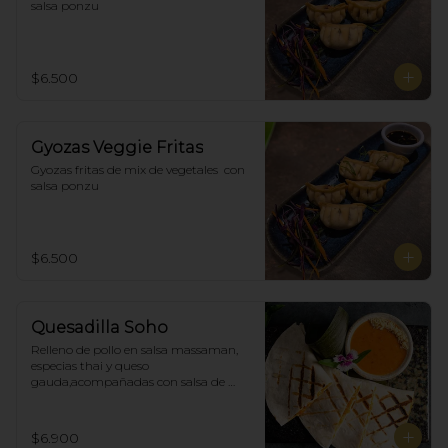
salsa ponzu
$6.500
Gyozas Veggie Fritas
Gyozas fritas de mix de vegetales  con 
salsa ponzu
$6.500
Quesadilla Soho
Relleno de pollo en salsa massaman, 
especias thai y queso 
gauda,acompañadas con salsa de 
satay con maní. (4)
$6.900