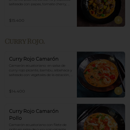
salteada con papas, tomate cherry, 
pimiento. Incluye porción de arroz 
blanco.
$15.400
Curry Rojo.
Curry Rojo Camarón
Camarón ecuatoriano  en salsa de 
curry rojo picante, bambu, albahaca y 
salteado con vegetales de la estación, 
incluye porción de arroz blanco.
$14.400
Curry Rojo Camarón
Pollo
Camarón ecuatoriano con filete de 
pollo en salsa de curry rojo picante, 