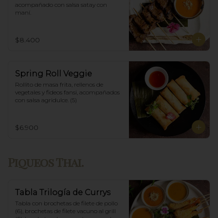
acompañado con salsa satay con 
maní.
$8.400
Spring Roll Veggie
Rollito de masa frita, rellenos de 
vegetales y fideos fansi, acompañados  
con salsa agridulce. (5)
$6.900
Piqueos Thai.
Tabla Trilogía de Currys
Tabla con brochetas de filete de pollo 
(6), brochetas de filete vacuno al grill 