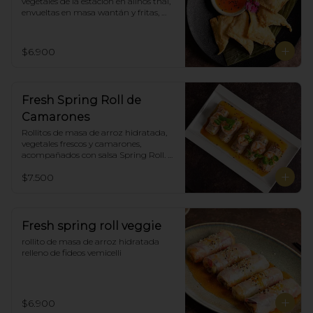
vegetales de la estación en aliños thai, 
envueltas en masa wantán y fritas, 
acompañadas con salsa agridulce. (5)
$6.900
Fresh Spring Roll de
Camarones
Rollitos de masa de arroz hidratada, 
vegetales frescos y camarones, 
acompañados con salsa Spring Roll. 
(5)
$7.500
Fresh spring roll veggie
rollito de masa de arroz hidratada 
relleno de fideos vemicelli
$6.900