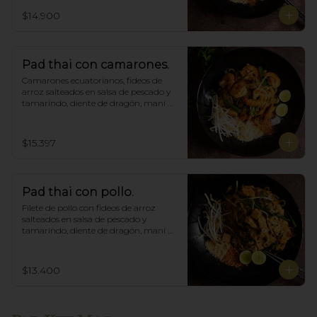
$14.900
Pad thai con camarones.
Camarones ecuatorianos, fideos de 
arroz salteados en salsa de pescado y 
tamarindo, diente de dragón, maní 
triturado.
$15.397
Pad thai con pollo.
Filete de pollo con fideos de arroz 
salteados en salsa de pescado y 
tamarindo, diente de dragón, maní 
triturado.
$13.400