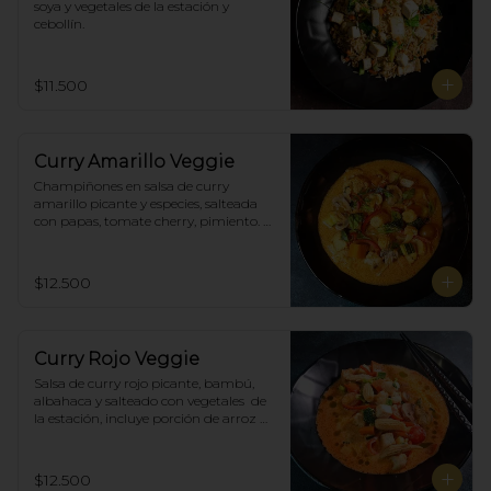
soya y vegetales de la estación y 
cebollín.
$11.500
Curry Amarillo Veggie
Champiñones en salsa de curry 
amarillo picante y especies, salteada 
con papas, tomate cherry, pimiento. 
Incluye porción de arroz blanco.
$12.500
Curry Rojo Veggie
Salsa de curry rojo picante, bambú, 
albahaca y salteado con vegetales  de 
la estación, incluye porción de arroz 
blanco.
$12.500