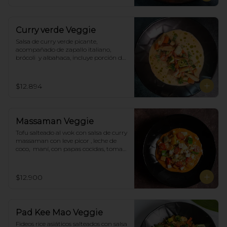
Curry verde Veggie
Salsa de curry verde picante, 
acompañado de zapallo italiano, 
brócoli  y albahaca, incluye porción de 
arroz blanco.
$12.894
Massaman Veggie
Tofu salteado al wok con salsa de curry 
massaman con leve picor , leche de 
coco,  maní, con papas cocidas, tomate 
cherry,  Incluye porción de arroz 
blanco.
$12.900
Pad Kee Mao Veggie
Fideos rice asiáticos salteados con salsa 