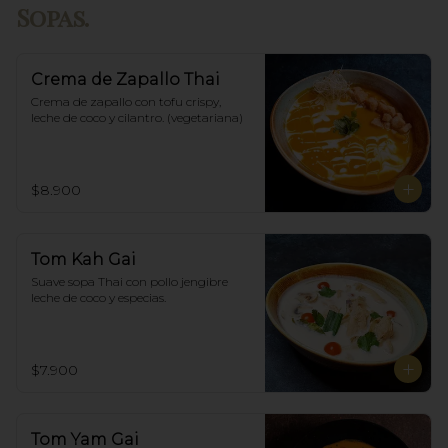
Sopas.
Crema de Zapallo Thai
Crema de zapallo con tofu crispy,  
leche de coco y cilantro. (vegetariana)
$8.900
Tom Kah Gai
Suave sopa Thai con pollo jengibre 
leche de coco y especias.
$7.900
Tom Yam Gai