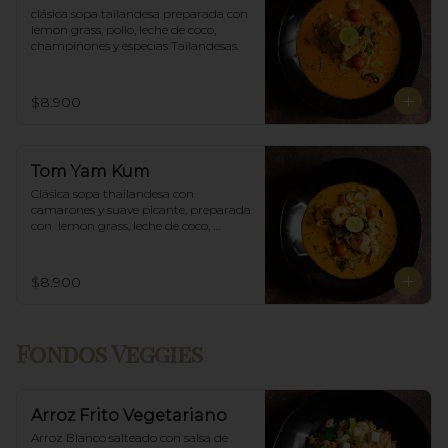
clásica sopa tailandesa preparada con 
lemon grass, pollo, leche de coco, 
champiñones y especias Tailandesas.
$8.900
Tom Yam Kum
Clásica sopa thailandesa con 
camarones y suave picante, preparada 
con  lemon grass, leche de coco, 
champiñones y especias thai.
$8.900
Fondos Veggies
Arroz Frito Vegetariano
Arroz Blanco salteado con salsa de 