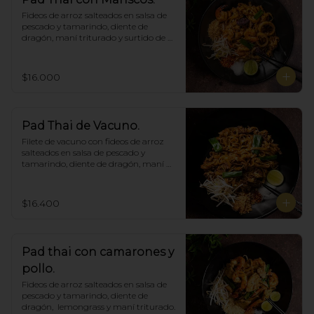
Fideos de arroz salteados en salsa de 
pescado y tamarindo, diente de 
dragón, maní triturado y surtido de 
mariscos.
$16.000
Pad Thai de Vacuno.
Filete de vacuno con fideos de arroz 
salteados en salsa de pescado y 
tamarindo, diente de dragón, maní 
triturado.
$16.400
Pad thai con camarones y
pollo.
Fideos de arroz salteados en salsa de 
pescado y tamarindo, diente de 
dragón,  lemongrass y maní triturado.