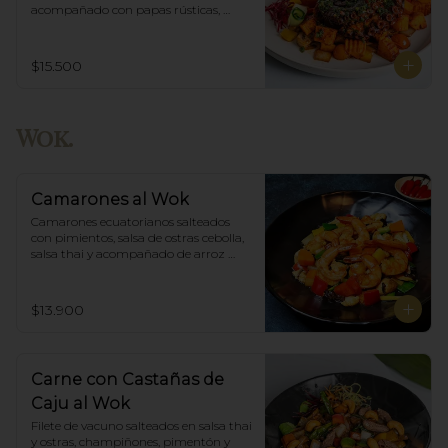
acompañado con papas rústicas, 
verduras del huerto y chimichurri.
$15.500
Wok.
Camarones al Wok
Camarones ecuatorianos salteados 
con pimientos, salsa de ostras cebolla,  
salsa thai y acompañado de arroz 
blanco.
$13.900
Carne con Castañas de
Caju al Wok
Filete de vacuno salteados en salsa thai 
y ostras, champiñones, pimentón y  