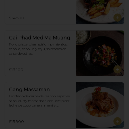
$14.500
Gai Phad Med Ma Muang
Pollo crispy, champiñon, pimientos, 
cebolla, cebollín y cajú, salteados en 
salsa de ostras.
$13.100
Gang Massaman
Estofado de carne de res con especies, 
salsa  curry massaman con leve picor,  
leche de coco, canela, maní y 
acompañado de papas selladas.
$15.900