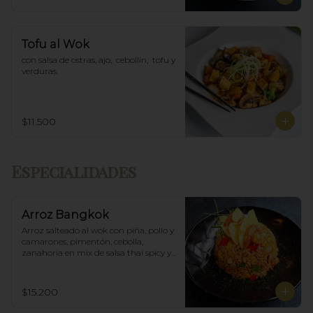
Tofu al Wok
con salsa de ostras, ajo,  cebollin,  tofu y 
verduras.
$11.500
Especialidades
Arroz Bangkok
Arroz salteado al wok con piña, pollo y 
camarones, pimentón, cebolla, 
zanahoria en mix de salsa thai spicy y 
ostras.
$15.200