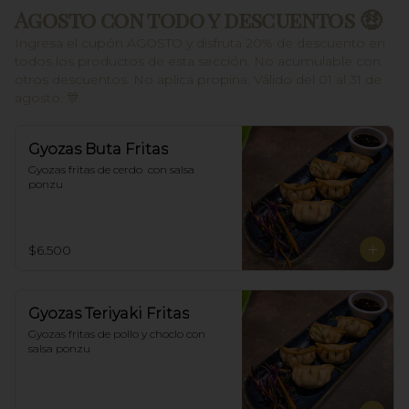
Agosto con todo y descuentos 🤑
Ingresa el cupón AGOSTO y disfruta 20% de descuento en
todos los productos de esta sección. No acumulable con
otros descuentos. No aplica propina. Válido del 01 al 31 de
agosto. 🎊
Gyozas Buta Fritas
Gyozas fritas de cerdo  con salsa 
ponzu
$6.500
Gyozas Teriyaki Fritas
Gyozas fritas de pollo y choclo con 
salsa ponzu