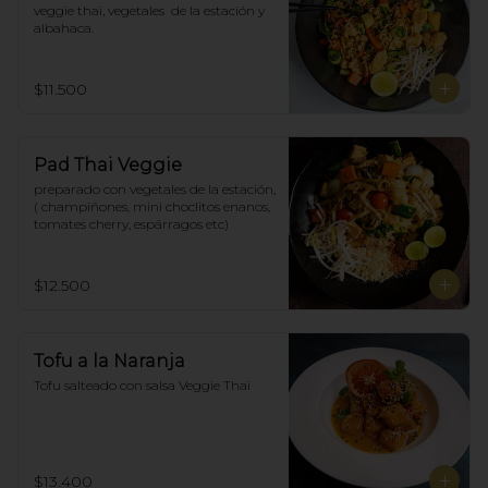
veggie thai, vegetales  de la estación y 
albahaca.
$11.500
Pad Thai Veggie
preparado con vegetales de la estación, 
( champiñones, mini choclitos enanos, 
tomates cherry, espárragos etc)
$12.500
Tofu a la Naranja
Tofu salteado con salsa Veggie Thai
$13.400