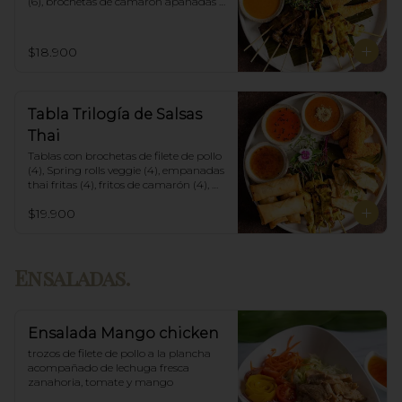
(6), brochetas de camarón apanadas 
con panko y fritas (6), acompañadas 
con salsa de currys massaman, rojo y 
amarillo.
$18.900
Tabla Trilogía de Salsas
Thai
Tablas con brochetas de filete de pollo 
(4), Spring rolls veggie (4), empanadas 
thai fritas (4), fritos de camarón (4), 
acompañadas con salsa Spring Roll, 
$19.900
Salsa de Maní y Soja spicy.
Ensaladas.
Ensalada Mango chicken
trozos de filete de pollo a la plancha 
acompañado de lechuga fresca 
zanahoria, tomate y mango