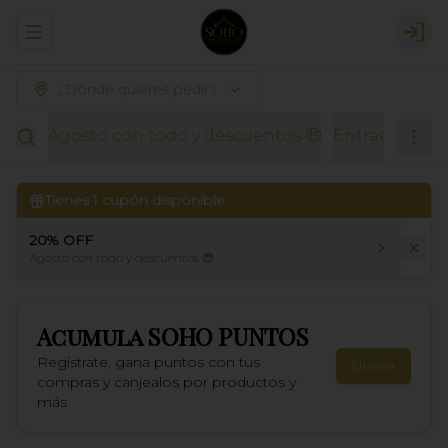
Abrir menu de navegación
Logi
¿Dónde quieres pedir?
Agosto con todo y descuentos 🤑
Entradas Thai
Tienes
1
cupón disponible
20% OFF
Agosto con todo y descuentos 😎
Acumula
SOHO PUNTOS
Regístrate, gana puntos con tus
Únete
compras y canjealos por productos y
más