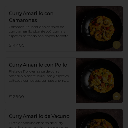
Curry Amarillo con
Camarones
Camarón Ecuatoriano en salsa de 
curry amarillo picante , cúrcuma y 
especies, salteada con papas, tomate 
cherry, pimiento. Incluye porción de 
$14.400
arroz blanco.
Curry Amarillo con Pollo
Filete de Pollo en salsa de curry 
amarillo picante, cúrcuma y especies, 
salteada con papas, tomate cherry, 
pimiento. Incluye porción de arroz 
blanco.
$12.900
Curry Amarillo de Vacuno
Filete de Vacuno en salsa de curry 
amarillo picante, cúrcuma y especies, 