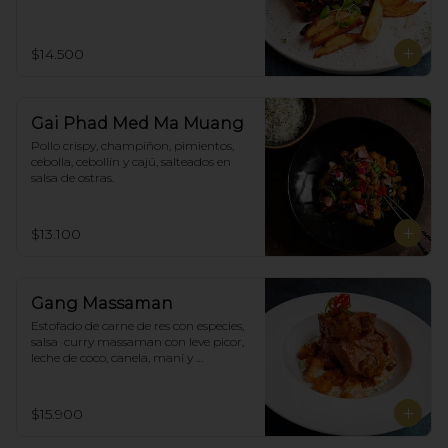
$14.500
Gai Phad Med Ma Muang
Pollo crispy, champiñon, pimientos, 
cebolla, cebollín y cajú, salteados en 
salsa de ostras.
$13.100
Gang Massaman
Estofado de carne de res con especies, 
salsa  curry massaman con leve picor,  
leche de coco, canela, maní y 
acompañado de papas selladas.
$15.900