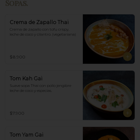
Sopas.
Crema de Zapallo Thai
Crema de zapallo con tofu crispy,  
leche de coco y cilantro. (vegetariana)
$8.900
Tom Kah Gai
Suave sopa Thai con pollo jengibre 
leche de coco y especias.
$7.900
Tom Yam Gai