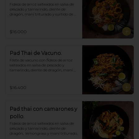
Fideos de arroz salteados en salsa de 
pescado y tamarindo, diente de 
dragón, maní triturado y surtido de 
mariscos.
$16.000
Pad Thai de Vacuno.
Filete de vacuno con fideos de arroz 
salteados en salsa de pescado y 
tamarindo, diente de dragón, maní 
triturado.
$16.400
Pad thai con camarones y
pollo.
Fideos de arroz salteados en salsa de 
pescado y tamarindo, diente de 
dragón,  lemongrass y maní triturado.