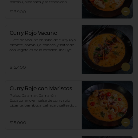
bambu, albahaca y salteado con 
vegetales de la estación, incluye 
$13.900
porción de arroz blanco.
Curry Rojo Vacuno
Filete de Vacuno en salsa de curry rojo 
picante, bambu, albahaca y salteado 
con vegetales de la estación, incluye 
porción de arroz blanco.
$15.400
Curry Rojo con Mariscos
Pulpo, Calamar, Camarón 
Ecuatoriano en  salsa de curry rojo 
picante, bambu, albahaca y salteado 
con vegetales de la estación, incluye 
porción de arroz blanco.
$15.000