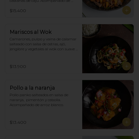
castañas de cajú. Acompañado de 
arroz de blanco
$15.400
Mariscos al Wok
Camarones, pulpo y vaina de calamar 
salteado con salsa de ostras, ajó, 
jengibre y vegetales al wok con suave 
salsa thai, acompañado de arroz.
$13.900
Pollo a la naranja
Pollo panko salteados en salsa de 
naranja,  pimentón y cebolla.  
Acompañado de arroz blanco.
$13.400