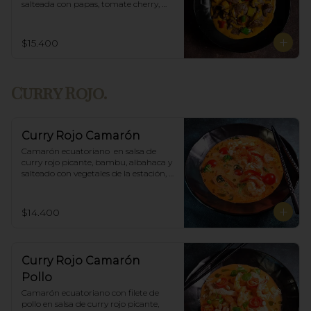
salteada con papas, tomate cherry, 
pimiento. Incluye porción de arroz 
blanco.
$15.400
Curry Rojo.
Curry Rojo Camarón
Camarón ecuatoriano  en salsa de 
curry rojo picante, bambu, albahaca y 
salteado con vegetales de la estación, 
incluye porción de arroz blanco.
$14.400
Curry Rojo Camarón
Pollo
Camarón ecuatoriano con filete de 
pollo en salsa de curry rojo picante, 