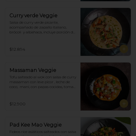
Curry verde Veggie
Salsa de curry verde picante, 
acompañado de zapallo italiano, 
brócoli  y albahaca, incluye porción de 
arroz blanco.
$12.894
Massaman Veggie
Tofu salteado al wok con salsa de curry 
massaman con leve picor , leche de 
coco,  maní, con papas cocidas, tomate 
cherry,  Incluye porción de arroz 
blanco.
$12.900
Pad Kee Mao Veggie
Fideos rice asiáticos salteados con salsa 