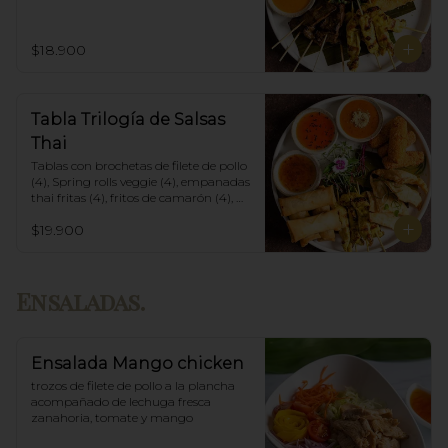
con panko y fritas (6), acompañadas 
con salsa de currys massaman, rojo y 
amarillo.
$18.900
Tabla Trilogía de Salsas
Thai
Tablas con brochetas de filete de pollo 
(4), Spring rolls veggie (4), empanadas 
thai fritas (4), fritos de camarón (4), 
acompañadas con salsa Spring Roll, 
$19.900
Salsa de Maní y Soja spicy.
Ensaladas.
Ensalada Mango chicken
trozos de filete de pollo a la plancha 
acompañado de lechuga fresca 
zanahoria, tomate y mango