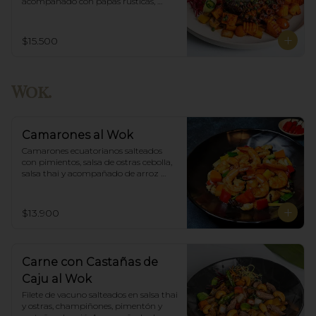
acompañado con papas rústicas, 
verduras del huerto y chimichurri.
$15.500
Wok.
Camarones al Wok
Camarones ecuatorianos salteados 
con pimientos, salsa de ostras cebolla,  
salsa thai y acompañado de arroz 
blanco.
$13.900
Carne con Castañas de
Caju al Wok
Filete de vacuno salteados en salsa thai 
y ostras, champiñones, pimentón y  