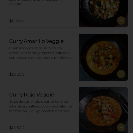
cebollín.
$11.500
Curry Amarillo Veggie
Champiñones en salsa de curry 
amarillo picante y especies, salteada 
con papas, tomate cherry, pimiento. 
Incluye porción de arroz blanco.
$12.500
Curry Rojo Veggie
Salsa de curry rojo picante, bambú, 
albahaca y salteado con vegetales  de 
la estación, incluye porción de arroz 
blanco.
$12.500