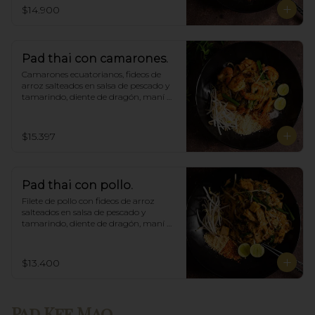
$14.900
Pad thai con camarones.
Camarones ecuatorianos, fideos de 
arroz salteados en salsa de pescado y 
tamarindo, diente de dragón, maní 
triturado.
$15.397
Pad thai con pollo.
Filete de pollo con fideos de arroz 
salteados en salsa de pescado y 
tamarindo, diente de dragón, maní 
triturado.
$13.400
Pad Kee Mao.