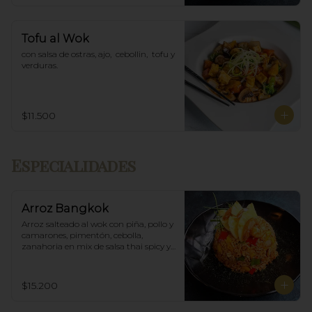
Tofu al Wok
con salsa de ostras, ajo,  cebollin,  tofu y 
verduras.
$11.500
Especialidades
Arroz Bangkok
Arroz salteado al wok con piña, pollo y 
camarones, pimentón, cebolla, 
zanahoria en mix de salsa thai spicy y 
ostras.
$15.200