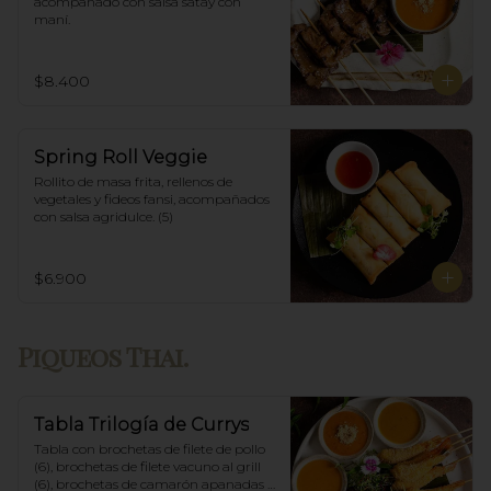
acompañado con salsa satay con 
maní.
$8.400
Spring Roll Veggie
Rollito de masa frita, rellenos de 
vegetales y fideos fansi, acompañados  
con salsa agridulce. (5)
$6.900
Piqueos Thai.
Tabla Trilogía de Currys
Tabla con brochetas de filete de pollo 
(6), brochetas de filete vacuno al grill 
(6), brochetas de camarón apanadas 