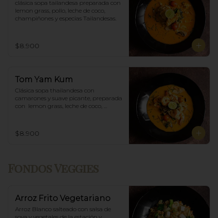
clásica sopa tailandesa preparada con 
lemon grass, pollo, leche de coco, 
champiñones y especias Tailandesas.
$8.900
Tom Yam Kum
Clásica sopa thailandesa con 
camarones y suave picante, preparada 
con  lemon grass, leche de coco, 
champiñones y especias thai.
$8.900
Fondos Veggies
Arroz Frito Vegetariano
Arroz Blanco salteado con salsa de 
soya y vegetales de la estación y 