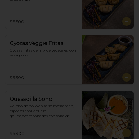
$6.500
Gyozas Veggie Fritas
Gyozas fritas de mix de vegetales  con 
salsa ponzu
$6.500
Quesadilla Soho
Relleno de pollo en salsa massaman, 
especias thai y queso 
gauda,acompañadas con salsa de 
satay con maní. (4)
$6.900