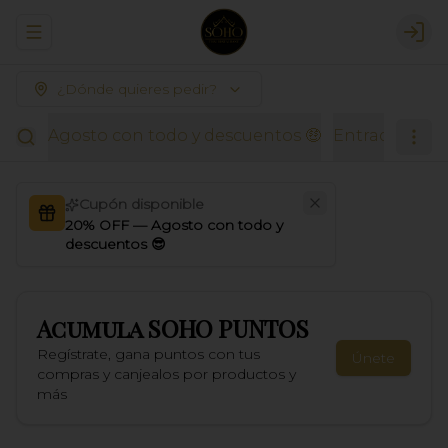
Abrir menu de navegación
Logi
¿Dónde quieres pedir?
Agosto con todo y descuentos 🤑
Entradas Thai
Cupón disponible
20% OFF — Agosto con todo y
descuentos 😎
Acumula
SOHO PUNTOS
Regístrate, gana puntos con tus
Únete
compras y canjealos por productos y
más