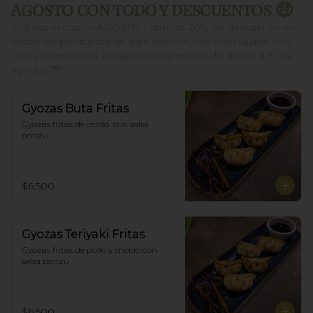
Agosto con todo y descuentos 🤑
Ingresa el cupón AGOSTO y disfruta 20% de descuento en
todos los productos de esta sección. No acumulable con
otros descuentos. No aplica propina. Válido del 01 al 31 de
agosto. 🎊
Gyozas Buta Fritas
Gyozas fritas de cerdo  con salsa 
ponzu
$6.500
Gyozas Teriyaki Fritas
Gyozas fritas de pollo y choclo con 
salsa ponzu
$6.500