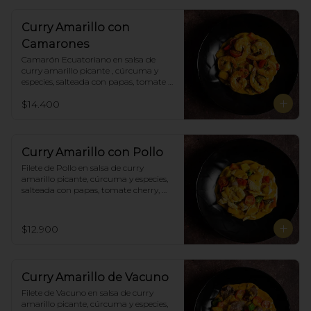
Curry Amarillo con
Camarones
Camarón Ecuatoriano en salsa de 
curry amarillo picante , cúrcuma y 
especies, salteada con papas, tomate 
cherry, pimiento. Incluye porción de 
$14.400
arroz blanco.
Curry Amarillo con Pollo
Filete de Pollo en salsa de curry 
amarillo picante, cúrcuma y especies, 
salteada con papas, tomate cherry, 
pimiento. Incluye porción de arroz 
blanco.
$12.900
Curry Amarillo de Vacuno
Filete de Vacuno en salsa de curry 
amarillo picante, cúrcuma y especies, 