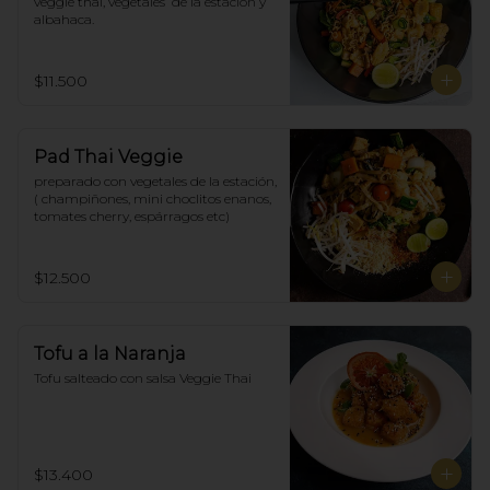
veggie thai, vegetales  de la estación y 
albahaca.
$11.500
Pad Thai Veggie
preparado con vegetales de la estación, 
( champiñones, mini choclitos enanos, 
tomates cherry, espárragos etc)
$12.500
Tofu a la Naranja
Tofu salteado con salsa Veggie Thai
$13.400