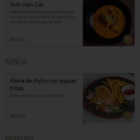
Tom Yam Gai
Clásica sopa thailandesa, preparada 
con lemon grass, leche de coco, pollo, 
champiñones y especias thai.
$8.900
Niños
Filete de Pollo con papas
fritas
Filete de Pollo con papas fritas
$8.900
Bebidas