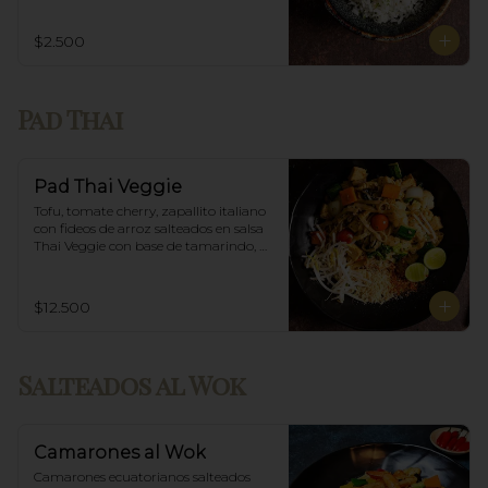
$2.500
Pad Thai
Pad Thai Veggie
Tofu, tomate cherry, zapallito italiano 
con fideos de arroz salteados en salsa 
Thai Veggie con base de tamarindo, 
diente de dragón y maní.
$12.500
Salteados al Wok
Camarones al Wok
Camarones ecuatorianos salteados 