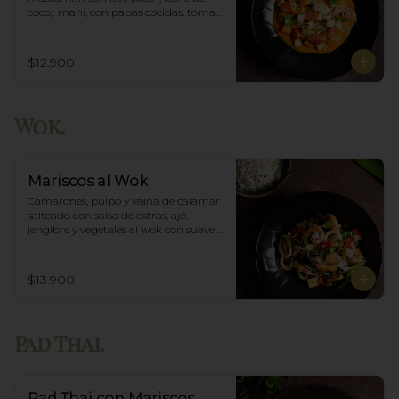
coco,  maní, con papas cocidas, tomate 
cherry,  Incluye porción de arroz 
blanco.
$12.900
Wok.
Mariscos al Wok
Camarones, pulpo y vaina de calamar 
salteado con salsa de ostras, ajó, 
jengibre y vegetales al wok con suave 
salsa thai, acompañado de arroz.
$13.900
Pad Thai.
Pad Thai con Mariscos.