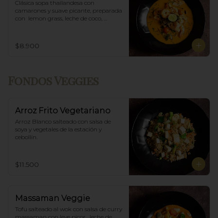
Clásica sopa thailandesa con 
camarones y suave picante, preparada 
con  lemon grass, leche de coco, 
champiñones y especias thai.
$8.900
Fondos Veggies
Arroz Frito Vegetariano
Arroz Blanco salteado con salsa de 
soya y vegetales de la estación y 
cebollín.
$11.500
Massaman Veggie
Tofu salteado al wok con salsa de curry 
massaman con leve picor , leche de 