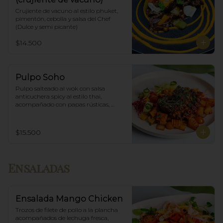
Crujiente de vacuno al estilo phuket, 
pimentón, cebolla y salsa del Chef 
(Dulce y semi picante)
$14.500
Pulpo Soho
Pulpo salteado al wok con salsa 
anticuchera spicy al estilo thai, 
acompañado con papas rústicas, 
verduras del huerto y chimichurri.
$15.500
Ensaladas
Ensalada Mango Chicken
Trozos de filete de pollo a la plancha 
acompañados de lechuga fresca, 