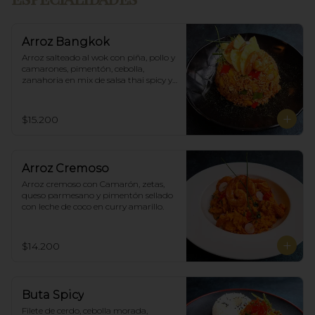
Arroz Bangkok
Arroz salteado al wok con piña, pollo y 
camarones, pimentón, cebolla, 
zanahoria en mix de salsa thai spicy y 
ostras.
$15.200
Arroz Cremoso
Arroz cremoso con Camarón, zetas, 
queso parmesano y pimentón sellado 
con leche de coco en curry amarillo.
$14.200
Buta Spicy
Filete de cerdo, cebolla morada, 