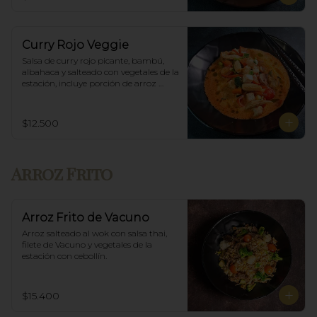
Curry Rojo Veggie
Salsa de curry rojo picante, bambú, 
albahaca y salteado con vegetales de la 
estación, incluye porción de arroz 
blanco.
$12.500
Arroz Frito
Arroz Frito de Vacuno
Arroz salteado al wok con salsa thai, 
filete de Vacuno y vegetales de la 
estación con cebollín.
$15.400