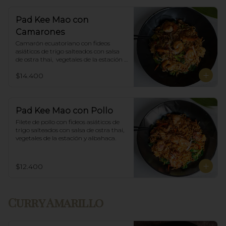
Pad Kee Mao con
Camarones
Camarón ecuatoriano con fideos 
asiáticos de trigo salteados con salsa 
de ostra thai,  vegetales de la estación y 
albahaca.
$14.400
Pad Kee Mao con Pollo
Filete de pollo con fideos asiáticos de 
trigo salteados con salsa de ostra thai, 
vegetales de la estación y albahaca.
$12.400
Curry Amarillo