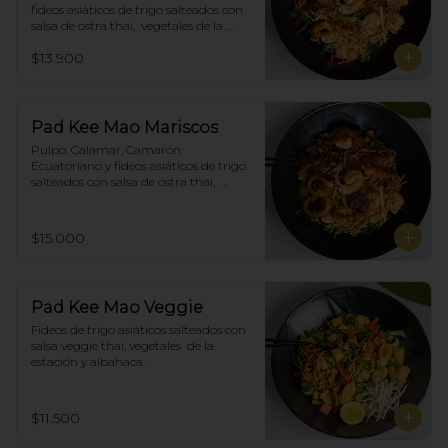
fideos asiáticos de trigo salteados con 
salsa de ostra thai,  vegetales de la 
estación y albahaca.
$13.900
Pad Kee Mao Mariscos
Pulpo, Calamar, Camarón 
Ecuatoriano y fideos asiáticos de trigo 
salteados con salsa de ostra thai,  
vegetales de la estación y albahaca.
$15.000
Pad Kee Mao Veggie
Fideos de trigo asiáticos salteados con 
salsa veggie thai, vegetales  de la 
estación y albahaca.
$11.500