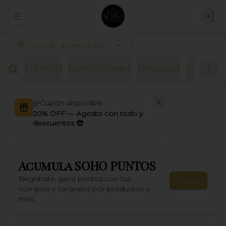
Abrir menu de navegación
Logi
¿Dónde quieres pedir?
Entradas
Especialidades
Ensaladas
Acompañ
Cupón disponible
20% OFF — Agosto con todo y
descuentos 😎
Acumula
SOHO PUNTOS
Regístrate, gana puntos con tus
Únete
compras y canjealos por productos y
más