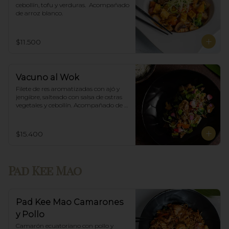
cebollín, tofu y verduras.  Acompañado 
de arroz blanco.
$11.500
Vacuno al Wok
Filete de res aromatizadas con ajó y 
jengibre, salteado con salsa de ostras 
vegetales y cebollín. Acompañado de 
arroz blanco.
$15.400
Pad Kee Mao
Pad Kee Mao Camarones
y Pollo
Camarón ecuatoriano con pollo y 