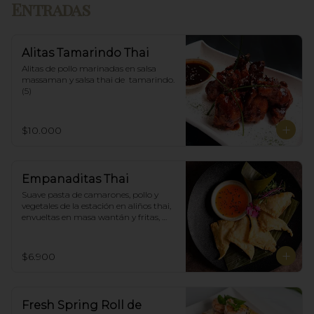
Entradas
Alitas Tamarindo Thai
Alitas de pollo marinadas en salsa 
massaman y salsa thai de  tamarindo. 
(5)
$10.000
Empanaditas Thai
Suave pasta de camarones, pollo y 
vegetales de la estación en aliños thai, 
envueltas en masa wantán y fritas, 
acompañadascon salsa agridulce. (5)
$6.900
Fresh Spring Roll de