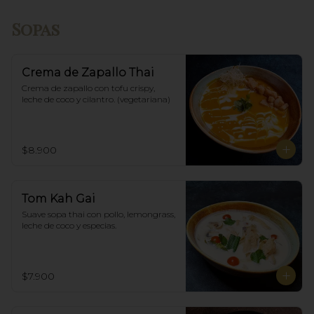
Sopas
Crema de Zapallo Thai
Crema de zapallo con tofu crispy,  
leche de coco y cilantro. (vegetariana)
$8.900
Tom Kah Gai
Suave sopa thai con pollo, lemongrass, 
leche de coco y especias.
$7.900