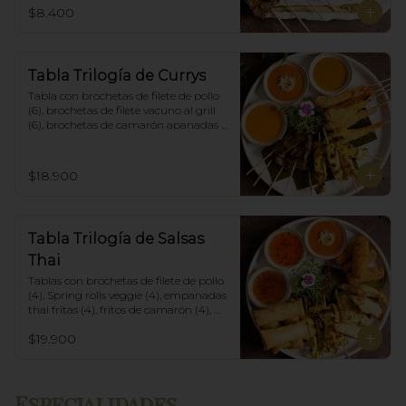
$8.400
Tabla Trilogía de Currys
Tabla con brochetas de filete de pollo 
(6), brochetas de filete vacuno al grill 
(6), brochetas de camarón apanadas 
con panko y fritas (6), acompañadas 
con salsa de currys massaman, rojo y 
amarillo.
$18.900
Tabla Trilogía de Salsas
Thai
Tablas con brochetas de filete de pollo 
(4), Spring rolls veggie (4), empanadas 
thai fritas (4), fritos de camarón (4), 
acompañadas con salsa Spring Roll, 
$19.900
Salsa de Maní y Soja spicy.
Especialidades