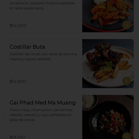
zanahoria, zapallito italiano salteado 
en salsa apple spicy.
$14.900
Costillar Buta
Costillar de Cerdo con salsa de porotos 
negros y papas selladas
$14.500
Gai Phad Med Ma Muang
Pollo crispy, champiñon, pimientos, 
cebolla, cebollín y cajú, salteados en 
salsa de ostras.
$13.100