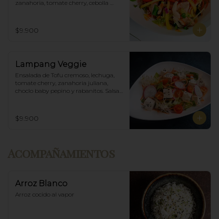
zanahoria, tomate cherry, cebolla 
morada, mango y salsa agridulce.
$9.900
Lampang Veggie
Ensalada de Tofu cremoso, lechuga, 
tomate cherry, zanahoria juliana, 
choclo baby pepino y rabanitos. Salsa 
ponzu veggie.
$9.900
Acompañamientos
Arroz Blanco
Arroz cocido al vapor