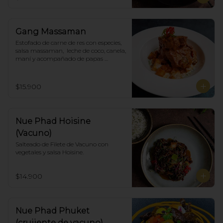
Gang Massaman
Estofado de carne de res con especies, 
salsa massaman,  leche de coco, canela, 
maní y acompañado de papas 
selladas.
$15.900
Nue Phad Hoisine
(Vacuno)
Salteado de Filete de Vacuno con 
vegetales y salsa Hoisine.
$14.900
Nue Phad Phuket
(crujiente de vacuno)