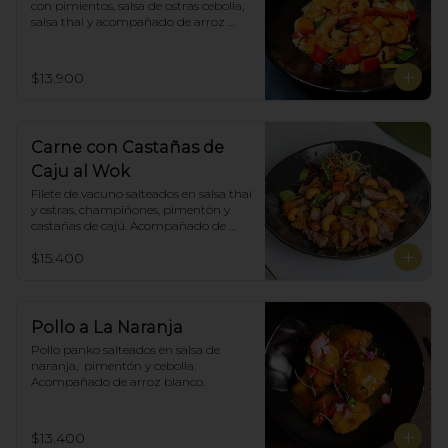
con pimientos, salsa de ostras cebolla, 
salsa thai y acompañado de arroz 
blanco.
$13.900
Carne con Castañas de
Caju al Wok
Filete de vacuno salteados en salsa thai 
y ostras, champiñones, pimentón y  
castañas de cajú. Acompañado de 
arroz de blanco
$15.400
Pollo a La Naranja
Pollo panko salteados en salsa de 
naranja,  pimentón y cebolla.  
Acompañado de arroz blanco.
$13.400