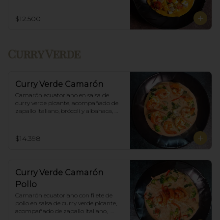
$12.500
Curry Verde
Curry Verde Camarón
Camarón ecuatoriano en salsa de 
curry verde picante, acompañado de 
zapallo italiano, brócoli y albahaca, 
incluye porción de arroz blanco.
$14.398
Curry Verde Camarón
Pollo
Camarón ecuatoriano con filete de 
pollo en salsa de curry verde picante, 
acompañado de zapallo italiano,  
brócoli y albahaca, incluye porción de 