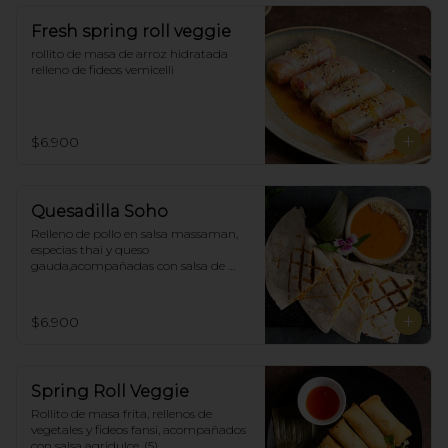
Fresh spring roll veggie
rollito de masa de arroz hidratada 
relleno de fideos vemicelli
$6.900
Quesadilla Soho
Relleno de pollo en salsa massaman, 
especias thai y queso 
gauda,acompañadas con salsa de 
satay con maní. (4)
$6.900
Spring Roll Veggie
Rollito de masa frita, rellenos de 
vegetales y fideos fansi, acompañados  
con salsa agridulce. (5)