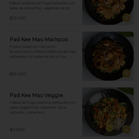
fideos asiáticos de trigo salteados con 
salsa de ostra thai,  vegetales de la 
estación y albahaca.
$13.900
Pad Kee Mao Mariscos
Pulpo, Calamar, Camarón 
Ecuatoriano y fideos asiáticos de trigo 
salteados con salsa de ostra thai,  
vegetales de la estación y albahaca.
$15.000
Pad Kee Mao Veggie
Fideos de trigo asiáticos salteados con 
salsa veggie thai, vegetales  de la 
estación y albahaca.
$11.500