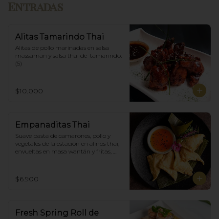
Entradas
Alitas Tamarindo Thai
Alitas de pollo marinadas en salsa 
massaman y salsa thai de  tamarindo. 
(5)
$10.000
Empanaditas Thai
Suave pasta de camarones, pollo y 
vegetales de la estación en aliños thai, 
envueltas en masa wantán y fritas, 
acompañadascon salsa agridulce. (5)
$6.900
Fresh Spring Roll de