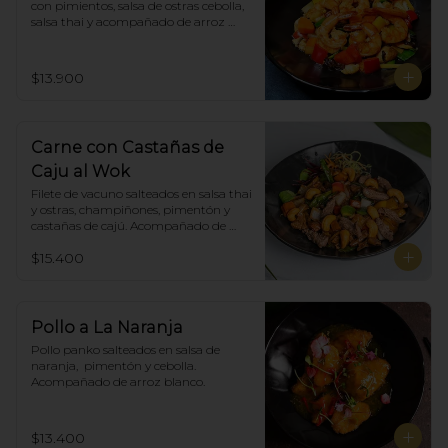
con pimientos, salsa de ostras cebolla, 
salsa thai y acompañado de arroz 
blanco.
$13.900
Carne con Castañas de
Caju al Wok
Filete de vacuno salteados en salsa thai 
y ostras, champiñones, pimentón y  
castañas de cajú. Acompañado de 
arroz de blanco
$15.400
Pollo a La Naranja
Pollo panko salteados en salsa de 
naranja,  pimentón y cebolla.  
Acompañado de arroz blanco.
$13.400