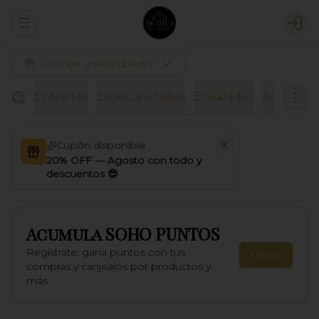
Abrir menu de navegación
Logi
¿Dónde quieres pedir?
Entradas
Especialidades
Ensaladas
Acompañ
Cupón disponible
20% OFF — Agosto con todo y
descuentos 😎
Acumula
SOHO PUNTOS
Regístrate, gana puntos con tus
Únete
compras y canjealos por productos y
más