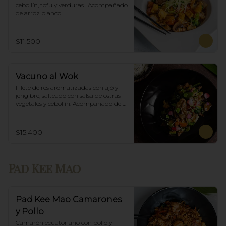
cebollín, tofu y verduras.  Acompañado 
de arroz blanco.
$11.500
Vacuno al Wok
Filete de res aromatizadas con ajó y 
jengibre, salteado con salsa de ostras 
vegetales y cebollín. Acompañado de 
arroz blanco.
$15.400
Pad Kee Mao
Pad Kee Mao Camarones
y Pollo
Camarón ecuatoriano con pollo y 