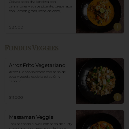
Clásica sopa thailandesa con 
camarones y suave picante, preparada 
con  lemon grass, leche de coco, 
champiñones y especias thai.
$8.900
Fondos Veggies
Arroz Frito Vegetariano
Arroz Blanco salteado con salsa de 
soya y vegetales de la estación y 
cebollín.
$11.500
Massaman Veggie
Tofu salteado al wok con salsa de curry 
massaman con leve picor , leche de 