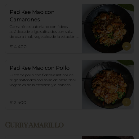
Pad Kee Mao con
Camarones
Camarón ecuatoriano con fideos 
asiáticos de trigo salteados con salsa 
de ostra thai,  vegetales de la estación y 
albahaca.
$14.400
Pad Kee Mao con Pollo
Filete de pollo con fideos asiáticos de 
trigo salteados con salsa de ostra thai, 
vegetales de la estación y albahaca.
$12.400
Curry Amarillo