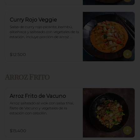
Curry Rojo Veggie
Salsa de curry rojo picante, bambú, 
albahaca y salteado con vegetales de la 
estación, incluye porción de arroz 
blanco.
$12.500
Arroz Frito
Arroz Frito de Vacuno
Arroz salteado al wok con salsa thai, 
filete de Vacuno y vegetales de la 
estación con cebollín.
$15.400