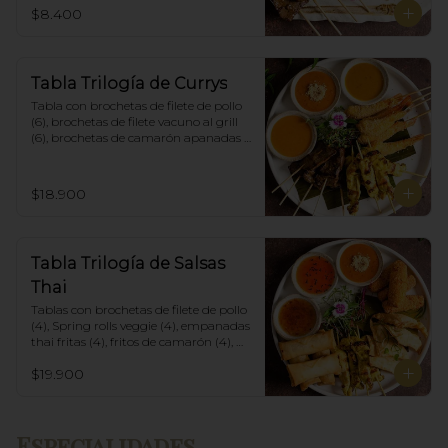
$8.400
Tabla Trilogía de Currys
Tabla con brochetas de filete de pollo 
(6), brochetas de filete vacuno al grill 
(6), brochetas de camarón apanadas 
con panko y fritas (6), acompañadas 
con salsa de currys massaman, rojo y 
amarillo.
$18.900
Tabla Trilogía de Salsas
Thai
Tablas con brochetas de filete de pollo 
(4), Spring rolls veggie (4), empanadas 
thai fritas (4), fritos de camarón (4), 
acompañadas con salsa Spring Roll, 
$19.900
Salsa de Maní y Soja spicy.
Especialidades