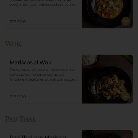
coco,  maní, con papas cocidas, tomate 
cherry,  Incluye porción de arroz 
blanco.
$12.900
Wok.
Mariscos al Wok
Camarones, pulpo y vaina de calamar 
salteado con salsa de ostras, ajó, 
jengibre y vegetales al wok con suave 
salsa thai, acompañado de arroz.
$13.900
Pad Thai.
Pad Thai con Mariscos.