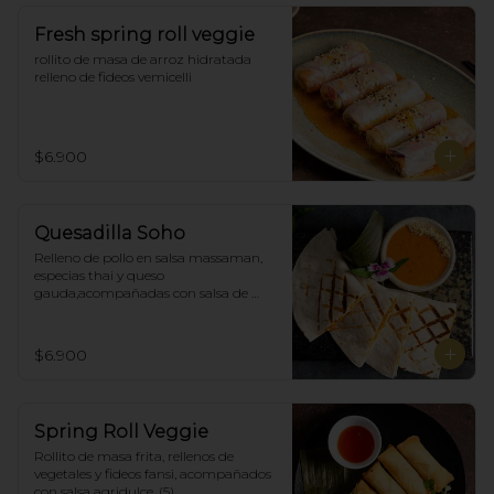
Fresh spring roll veggie
rollito de masa de arroz hidratada 
relleno de fideos vemicelli
$6.900
Quesadilla Soho
Relleno de pollo en salsa massaman, 
especias thai y queso 
gauda,acompañadas con salsa de 
satay con maní. (4)
$6.900
Spring Roll Veggie
Rollito de masa frita, rellenos de 
vegetales y fideos fansi, acompañados  
con salsa agridulce. (5)