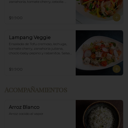
zanahoria, tomate cherry, cebolla 
morada, mango y salsa agridulce.
$9.900
Lampang Veggie
Ensalada de Tofu cremoso, lechuga, 
tomate cherry, zanahoria juliana, 
choclo baby pepino y rabanitos. Salsa 
ponzu veggie.
$9.900
Acompañamientos
Arroz Blanco
Arroz cocido al vapor