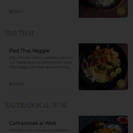
$2.500
Pad Thai
Pad Thai Veggie
Tofu, tomate cherry, zapallito italiano 
con fideos de arroz salteados en salsa 
Thai Veggie con base de tamarindo, 
diente de dragón y maní.
$12.500
Salteados al Wok
Camarones al Wok
Camarones ecuatorianos salteados 