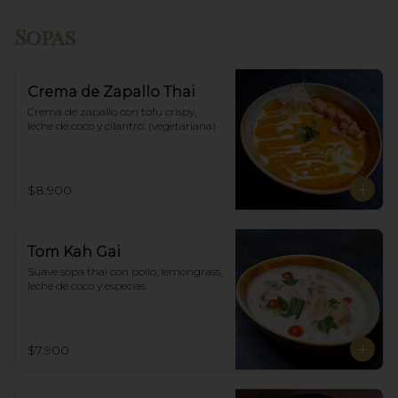
Sopas
Crema de Zapallo Thai
Crema de zapallo con tofu crispy,  
leche de coco y cilantro. (vegetariana)
$8.900
Tom Kah Gai
Suave sopa thai con pollo, lemongrass, 
leche de coco y especias.
$7.900