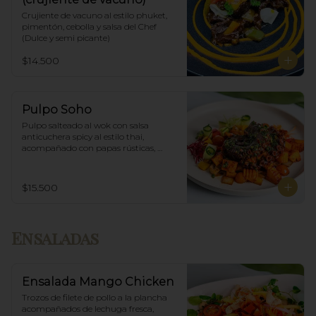
Crujiente de vacuno al estilo phuket, 
pimentón, cebolla y salsa del Chef 
(Dulce y semi picante)
$14.500
Pulpo Soho
Pulpo salteado al wok con salsa 
anticuchera spicy al estilo thai, 
acompañado con papas rústicas, 
verduras del huerto y chimichurri.
$15.500
Ensaladas
Ensalada Mango Chicken
Trozos de filete de pollo a la plancha 
acompañados de lechuga fresca, 