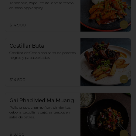
zanahoria, zapallito italiano salteado 
en salsa apple spicy.
$14.900
Costillar Buta
Costillar de Cerdo con salsa de porotos 
negros y papas selladas
$14.500
Gai Phad Med Ma Muang
Pollo crispy, champiñon, pimientos, 
cebolla, cebollín y cajú, salteados en 
salsa de ostras.
$13.100