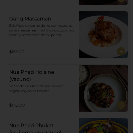
Gang Massaman
Estofado de carne de res con especies, 
salsa massaman,  leche de coco, canela, 
maní y acompañado de papas 
selladas.
$15.900
Nue Phad Hoisine
(Vacuno)
Salteado de Filete de Vacuno con 
vegetales y salsa Hoisine.
$14.900
Nue Phad Phuket
(crujiente de vacuno)