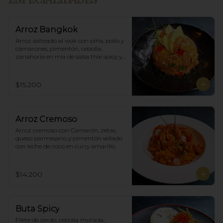
Arroz Bangkok
Arroz salteado al wok con piña, pollo y 
camarones, pimentón, cebolla, 
zanahoria en mix de salsa thai spicy y 
ostras.
$15.200
Arroz Cremoso
Arroz cremoso con Camarón, zetas, 
queso parmesano y pimentón sellado 
con leche de coco en curry amarillo.
$14.200
Buta Spicy
Filete de cerdo, cebolla morada, 