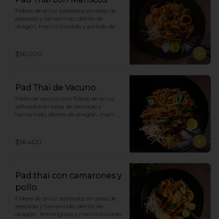
Fideos de arroz salteados en salsa de 
pescado y tamarindo, diente de 
dragón, maní triturado y surtido de 
mariscos.
$16.000
Pad Thai de Vacuno.
Filete de vacuno con fideos de arroz 
salteados en salsa de pescado y 
tamarindo, diente de dragón, maní 
triturado.
$16.400
Pad thai con camarones y
pollo.
Fideos de arroz salteados en salsa de 
pescado y tamarindo, diente de 
dragón,  lemongrass y maní triturado.