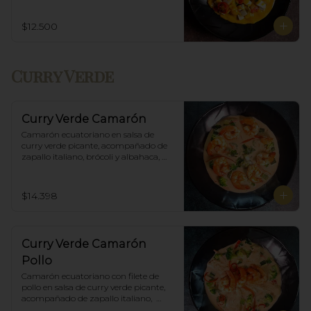
$12.500
Curry Verde
Curry Verde Camarón
Camarón ecuatoriano en salsa de 
curry verde picante, acompañado de 
zapallo italiano, brócoli y albahaca, 
incluye porción de arroz blanco.
$14.398
Curry Verde Camarón
Pollo
Camarón ecuatoriano con filete de 
pollo en salsa de curry verde picante, 
acompañado de zapallo italiano,  
brócoli y albahaca, incluye porción de 