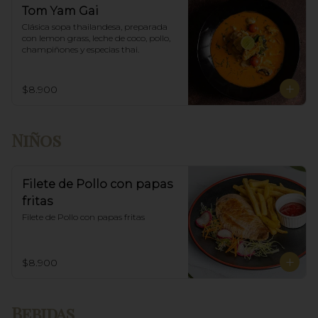
Tom Yam Gai
Clásica sopa thailandesa, preparada 
con lemon grass, leche de coco, pollo, 
champiñones y especias thai.
$8.900
Niños
Filete de Pollo con papas
fritas
Filete de Pollo con papas fritas
$8.900
Bebidas