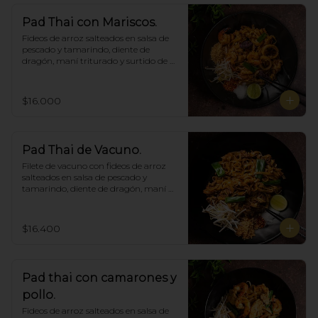
Pad Thai con Mariscos.
Fideos de arroz salteados en salsa de 
pescado y tamarindo, diente de 
dragón, maní triturado y surtido de 
mariscos.
$16.000
Pad Thai de Vacuno.
Filete de vacuno con fideos de arroz 
salteados en salsa de pescado y 
tamarindo, diente de dragón, maní 
triturado.
$16.400
Pad thai con camarones y
pollo.
Fideos de arroz salteados en salsa de 