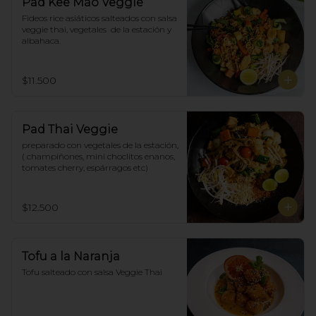
Pad Kee Mao Veggie
Fideos rice asiáticos salteados con salsa 
veggie thai, vegetales  de la estación y 
albahaca.
$11.500
Pad Thai Veggie
preparado con vegetales de la estación, 
( champiñones, mini choclitos enanos, 
tomates cherry, espárragos etc)
$12.500
Tofu a la Naranja
Tofu salteado con salsa Veggie Thai