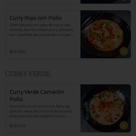
Curry Rojo con Pollo
Filete de pollo en salsa de curry rojo 
picante, bambu, albahaca y salteado 
con vegetales de la estación, incluye 
porción de arroz blanco.
$12.900
Curry Verde.
Curry Verde Camarón
Pollo
Camarón ecuatoriano con filete de 
pollo en salsa de curry verde picante, 
acompañado de zapallo italiano,  
brócoli y albahaca, incluye porción de 
$13.900
arroz blanco.