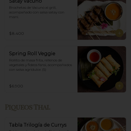
Satay Vacuno
Brochetas de Vacuno al grill, 
acompañado con salsa satay con 
maní.
$8.400
Spring Roll Veggie
Rollito de masa frita, rellenos de 
vegetales y fideos fansi, acompañados  
con salsa agridulce. (5)
$6.900
Piqueos Thai.
Tabla Trilogía de Currys