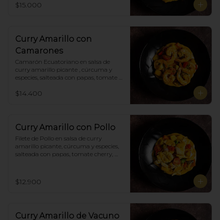
$15.000
Curry Amarillo con
Camarones
Camarón Ecuatoriano en salsa de 
curry amarillo picante , cúrcuma y 
especies, salteada con papas, tomate 
cherry, pimiento. Incluye porción de 
$14.400
arroz blanco.
Curry Amarillo con Pollo
Filete de Pollo en salsa de curry 
amarillo picante, cúrcuma y especies, 
salteada con papas, tomate cherry, 
pimiento. Incluye porción de arroz 
blanco.
$12.900
Curry Amarillo de Vacuno