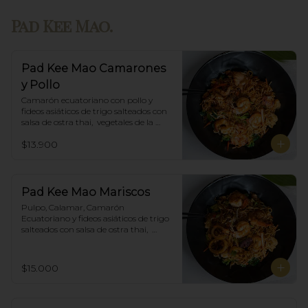
Pad Kee Mao.
Pad Kee Mao Camarones
y Pollo
Camarón ecuatoriano con pollo y 
fideos asiáticos de trigo salteados con 
salsa de ostra thai,  vegetales de la 
estación y albahaca.
$13.900
Pad Kee Mao Mariscos
Pulpo, Calamar, Camarón 
Ecuatoriano y fideos asiáticos de trigo 
salteados con salsa de ostra thai,  
vegetales de la estación y albahaca.
$15.000