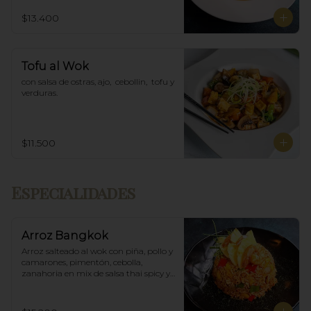
$13.400
Tofu al Wok
con salsa de ostras, ajo,  cebollin,  tofu y 
verduras.
$11.500
Especialidades
Arroz Bangkok
Arroz salteado al wok con piña, pollo y 
camarones, pimentón, cebolla, 
zanahoria en mix de salsa thai spicy y 
ostras.