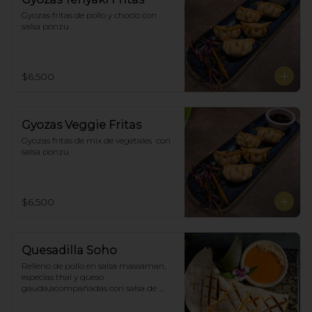
Gyozas fritas de pollo y choclo con 
salsa ponzu
$6.500
Gyozas Veggie Fritas
Gyozas fritas de mix de vegetales  con 
salsa ponzu
$6.500
Quesadilla Soho
Relleno de pollo en salsa massaman, 
especias thai y queso 
gauda,acompañadas con salsa de 
satay con maní. (4)