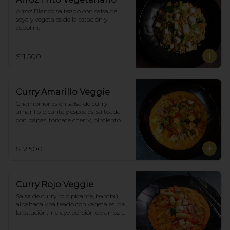
Arroz Blanco salteado con salsa de 
soya y vegetales de la estación y 
cebollín.
$11.500
Curry Amarillo Veggie
Champiñones en salsa de curry 
amarillo picante y especies, salteada 
con papas, tomate cherry, pimiento. 
Incluye porción de arroz blanco.
$12.500
Curry Rojo Veggie
Salsa de curry rojo picante, bambú, 
albahaca y salteado con vegetales  de 
la estación, incluye porción de arroz 
blanco.