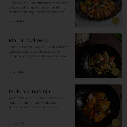
Filete de vacuno salteados en salsa thai 
y ostras, champiñones, pimentón y  
castañas de cajú. Acompañado de 
arroz de blanco
$15.400
Mariscos al Wok
Camarones, pulpo y vaina de calamar 
salteado con salsa de ostras, ajó, 
jengibre y vegetales al wok con suave 
salsa thai, acompañado de arroz.
$13.900
Pollo a la naranja
Pollo panko salteados en salsa de 
naranja,  pimentón y cebolla.  
Acompañado de arroz blanco.
$13.400