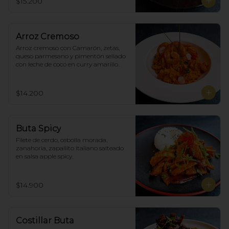
$15.200
Arroz Cremoso
Arroz cremoso con Camarón, zetas, 
queso parmesano y pimentón sellado 
con leche de coco en curry amarillo.
$14.200
Buta Spicy
Filete de cerdo, cebolla morada, 
zanahoria, zapallito italiano salteado 
en salsa apple spicy.
$14.900
Costillar Buta