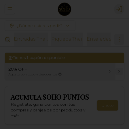
Abrir menu de navegación
Logi
¿Dónde quieres pedir?
Entradas Thai.
Piqueos Thai.
Ensaladas.
Sopas
Tienes
1
cupón disponible
20% OFF
Agosto con todo y descuentos 😎
Acumula
SOHO PUNTOS
Regístrate, gana puntos con tus
Únete
compras y canjealos por productos y
más