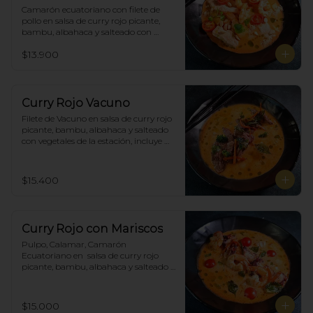
Camarón ecuatoriano con filete de 
pollo en salsa de curry rojo picante, 
bambu, albahaca y salteado con 
vegetales de la estación, incluye 
$13.900
porción de arroz blanco.
Curry Rojo Vacuno
Filete de Vacuno en salsa de curry rojo 
picante, bambu, albahaca y salteado 
con vegetales de la estación, incluye 
porción de arroz blanco.
$15.400
Curry Rojo con Mariscos
Pulpo, Calamar, Camarón 
Ecuatoriano en  salsa de curry rojo 
picante, bambu, albahaca y salteado 
con vegetales de la estación, incluye 
porción de arroz blanco.
$15.000