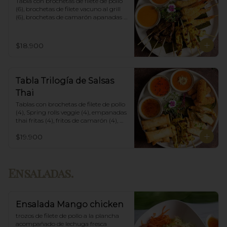
Tabla con brochetas de filete de pollo 
(6), brochetas de filete vacuno al grill 
(6), brochetas de camarón apanadas 
con panko y fritas (6), acompañadas 
con salsa de currys massaman, rojo y 
amarillo.
$18.900
Tabla Trilogía de Salsas
Thai
Tablas con brochetas de filete de pollo 
(4), Spring rolls veggie (4), empanadas 
thai fritas (4), fritos de camarón (4), 
acompañadas con salsa Spring Roll, 
$19.900
Salsa de Maní y Soja spicy.
Ensaladas.
Ensalada Mango chicken
trozos de filete de pollo a la plancha 
acompañado de lechuga fresca 