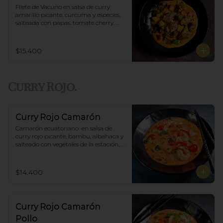
Filete de Vacuno en salsa de curry 
amarillo picante, cúrcuma y especies, 
salteada con papas, tomate cherry, 
pimiento. Incluye porción de arroz 
blanco.
$15.400
Curry Rojo.
Curry Rojo Camarón
Camarón ecuatoriano  en salsa de 
curry rojo picante, bambu, albahaca y 
salteado con vegetales de la estación, 
incluye porción de arroz blanco.
$14.400
Curry Rojo Camarón
Pollo