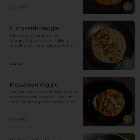
$12.500
Curry verde Veggie
Salsa de curry verde picante, 
acompañado de zapallo italiano, 
brócoli  y albahaca, incluye porción de 
arroz blanco.
$12.894
Massaman Veggie
Tofu salteado al wok con salsa de curry 
massaman con leve picor , leche de 
coco,  maní, con papas cocidas, tomate 
cherry,  Incluye porción de arroz 
blanco.
$12.900