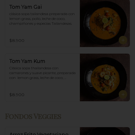
Tom Yam Gai
clásica sopa tailandesa preparada con 
lemon grass, pollo, leche de coco, 
champiñones y especias Tailandesas.
$8.900
Tom Yam Kum
Clásica sopa thailandesa con 
camarones y suave picante, preparada 
con  lemon grass, leche de coco, 
champiñones y especias thai.
$8.900
Fondos Veggies
Arroz Frito Vegetariano