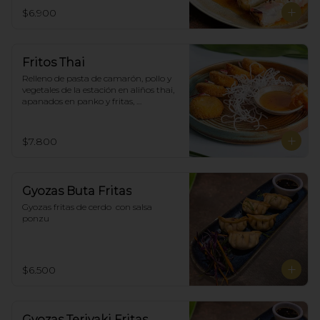
$6.900
Fritos Thai
Relleno de pasta de camarón, pollo y 
vegetales de la estación en aliños thai, 
apanados en panko y fritas, 
acompañadas con salsa agridulce. (5)
$7.800
Gyozas Buta Fritas
Gyozas fritas de cerdo  con salsa 
ponzu
$6.500
Gyozas Teriyaki Fritas