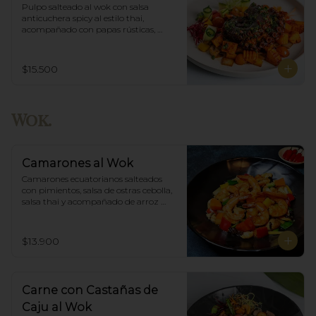
Pulpo salteado al wok con salsa 
anticuchera spicy al estilo thai, 
acompañado con papas rústicas, 
verduras del huerto y chimichurri.
$15.500
Wok.
Camarones al Wok
Camarones ecuatorianos salteados 
con pimientos, salsa de ostras cebolla,  
salsa thai y acompañado de arroz 
blanco.
$13.900
Carne con Castañas de
Caju al Wok