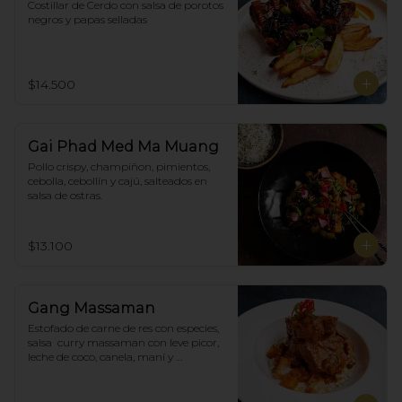
Costillar de Cerdo con salsa de porotos 
negros y papas selladas
$14.500
Gai Phad Med Ma Muang
Pollo crispy, champiñon, pimientos, 
cebolla, cebollín y cajú, salteados en 
salsa de ostras.
$13.100
Gang Massaman
Estofado de carne de res con especies, 
salsa  curry massaman con leve picor,  
leche de coco, canela, maní y 
acompañado de papas selladas.