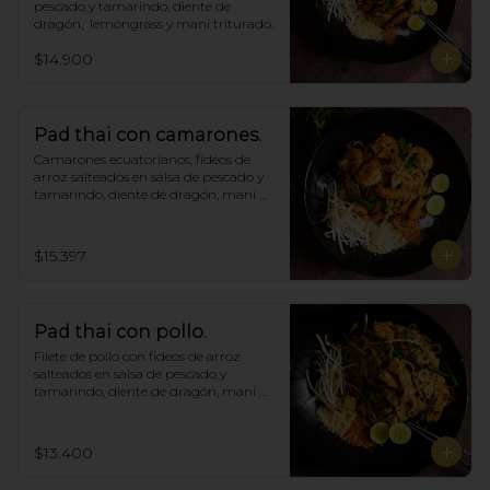
pescado y tamarindo, diente de 
dragón,  lemongrass y maní triturado.
$14.900
Pad thai con camarones.
Camarones ecuatorianos, fideos de 
arroz salteados en salsa de pescado y 
tamarindo, diente de dragón, maní 
triturado.
$15.397
Pad thai con pollo.
Filete de pollo con fideos de arroz 
salteados en salsa de pescado y 
tamarindo, diente de dragón, maní 
triturado.
$13.400